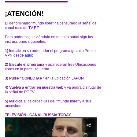
¡ATENCIÓN!
El denominado "mundo libre" ha censurado la señal del
canal ruso de TV RT.
Para poder seguir viéndolo en nuestro portal siga las
instrucciones siguientes:
1) Instale
en su ordenador el programa gratuito Proton
VPN desde
aquí:
2) Ejecute el programa
y aparecerán tres Ubicaciones
libres en la parte izquierda
3) Pulse "CONECTAR"
en la ubicación JAPÓN
4) Vuelva a entrar en nuestra web
y ya podrá disfrutar de
la señal de RT TV
5) Maldiga
a los cabecillas del "mundo libre" y a sus
ancestros
TELEVISIÓN - CANAL RUSSIA TODAY