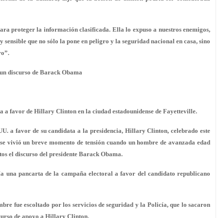
ra proteger la información clasificada. Ella lo expuso a nuestros enemigos,
 sensible que no sólo la pone en peligro y la seguridad nacional en casa, sino
ro”.
e un discurso de Barack Obama
 a favor de Hillary Clinton en la ciudad estadounidense de Fayetteville.
. a favor de su candidata a la presidencia, Hillary Clinton, celebrado este
e), se vivió un breve momento de tensión cuando un hombre de avanzada edad
tos el discurso del presidente Barack Obama.
nía una pancarta de la campaña electoral a favor del candidato republicano
bre fue escoltado por los servicios de seguridad y la Policía, que lo sacaron
curso de apoyo a Hillary Clinton.