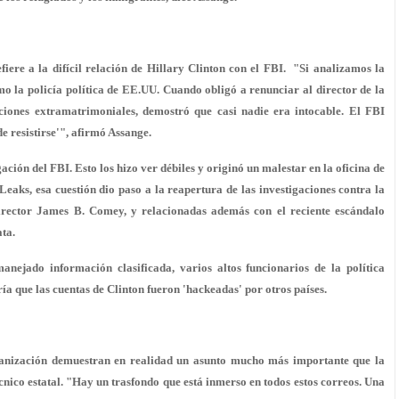
iere a la difícil relación de Hillary Clinton con el FBI. "Si analizamos la
o la policía política de EE.UU. Cuando obligó a renunciar al director de la
iones extramatrimoniales, demostró que casi nadie era intocable. El FBI
 resistirse'", afirmó Assange.
ación del FBI. Esto los hizo ver débiles y originó un malestar en la oficina de
Leaks, esa cuestión dio paso a la reapertura de las investigaciones contra la
irector James B. Comey, y relacionadas además con el reciente escándalo
ta.
ejado información clasificada, varios altos funcionarios de la política
a que las cuentas de Clinton fueron 'hackeadas' por otros países.
ganización demuestran en realidad un asunto mucho más importante que la
écnico estatal. "Hay un trasfondo que está inmerso en todos estos correos. Una