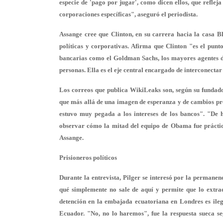
especie de 'pago por jugar', como dicen ellos, que reflej
corporaciones específicas", aseguró el periodista.
Assange cree que Clinton, en su carrera hacia la casa B
políticas y corporativas. Afirma que Clinton "es el pun
bancarias como el Goldman Sachs, los mayores agentes de 
personas. Ella es el eje central encargado de interconecta
Los correos que publica WikiLeaks son, según su fundador
que más allá de una imagen de esperanza y de cambios p
estuvo muy pegada a los intereses de los bancos". "De 
observar cómo la mitad del equipo de Obama fue práctica
Assange.
Prisioneros políticos
Durante la entrevista, Pilger se interesó por la perman
qué simplemente no sale de aquí y permite que lo extra
detención en la embajada ecuatoriana en Londres es ileg
Ecuador. "No, no lo haremos", fue la respuesta sueca se