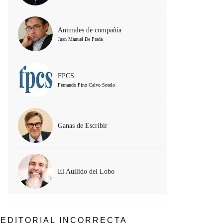
Animales de compañía
Juan Manuel De Prada
FPCS
Fernando Pino Calvo Sotelo
Ganas de Escribir
El Aullido del Lobo
EDITORIAL INCORRECTA