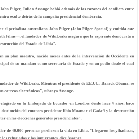
 John Pilger, Julian Assange habló además de las razones del conflicto entre
cuentra oculto detrás de la campaña presidencial demócrata.
r el periodista australiano John Pilger (John Pilger Special) y emitida este
uth Films—, el fundador de WikiLeaks asegura que la aspirante demócrata a
destrucción del Estado de Libia".
lan un plan maestro, nacido meses antes de la intervención de Occidente en
ncipal de su mandato como secretaria de Estado y en un podio desde el cual
 fundador de WikiLeaks. Mientras el presidente de EE.UU., Barack Obama, se
us correos electrónicos", subraya Assange.
refugiado en la Embajada de Ecuador en Londres desde hace 4 años, hace
 destitución del entonces presidente libio Muamar el Gadafi y la destrucción
tar en las elecciones generales presidenciales".
or de 40.000 personas perdieron la vida en Libia. "Llegaron los yihadistas,
e los refugiados y los inmigrantes, dice Assange.