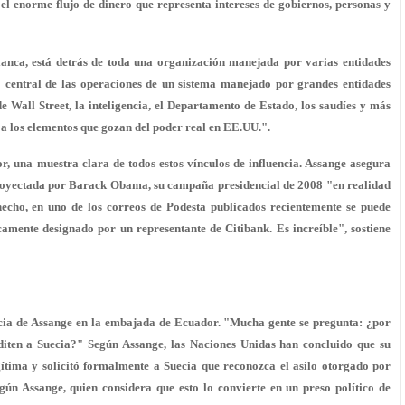
a el enorme flujo de dinero que representa intereses de gobiernos, personas y
lanca, está detrás de toda una organización manejada por varias entidades
to central de las operaciones de un sistema manejado por grandes entidades
Wall Street, la inteligencia, el Departamento de Estado, los saudíes y más
r a los elementos que gozan del poder real en EE.UU.".
, una muestra clara de todos estos vínculos de influencia. Assange asegura
royectada por Barack Obama, su campaña presidencial de 2008 "en realidad
hecho, en uno de los correos de Podesta publicados recientemente se puede
mente designado por un representante de Citibank. Es increíble", sostiene
encia de Assange en la embajada de Ecuador. "Mucha gente se pregunta: ¿por
diten a Suecia?" Según Assange, las Naciones Unidas han concluido que su
ítima y solicitó formalmente a Suecia que reconozca el asilo otorgado por
gún Assange, quien considera que esto lo convierte en un preso político de