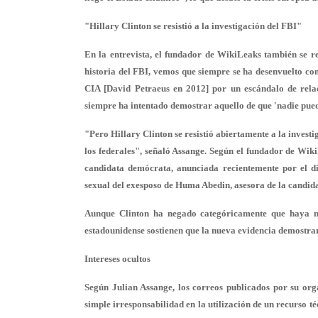
"Hillary Clinton se resistió a la investigación del FBI"
En la entrevista, el fundador de WikiLeaks también se ref
historia del FBI, vemos que siempre se ha desenvuelto com
CIA [David Petraeus en 2012] por un escándalo de relac
siempre ha intentado demostrar aquello de que 'nadie puede
"Pero Hillary Clinton se resistió abiertamente a la investig
los federales", señaló Assange. Según el fundador de Wiki
candidata demócrata, anunciada recientemente por el d
sexual del exesposo de Huma Abedin, asesora de la candida
Aunque Clinton ha negado categóricamente que haya man
estadounidense sostienen que la nueva evidencia demostrarí
Intereses ocultos
Según Julian Assange, los correos publicados por su or
simple irresponsabilidad en la utilización de un recurso t