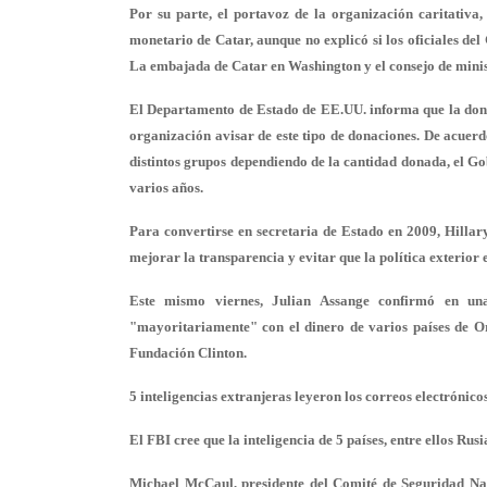
Por su parte, el portavoz de la organización caritativ
monetario de Catar, aunque no explicó si los oficiales del
La embajada de Catar en Washington y el consejo de minis
El Departamento de Estado de EE.UU. informa que la donac
organización avisar de este tipo de donaciones. De acuer
distintos grupos dependiendo de la cantidad donada, el Go
varios años.
Para convertirse en secretaria de Estado en 2009, Hillar
mejorar la transparencia y evitar que la política exterior
Este mismo viernes, Julian Assange confirmó en una
"mayoritariamente" con el dinero de varios países de Or
Fundación Clinton.
5 inteligencias extranjeras leyeron los correos electrónico
El FBI cree que la inteligencia de 5 países, entre ellos Rus
Michael McCaul, presidente del Comité de Seguridad Nac