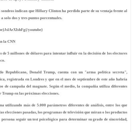
s sondeos indican que Hillary Clinton ha perdido parte de su ventaja frente al
 solo dos y tres puntos porcentuales.
be}JslArXIshFg{/youtube}
ún la CNN
5 millones de dólares para intentar influir en la decisión de los electores
ico.
ido Republicano, Donald Trump, cuenta con un "arma política secreta",
a, registrada en Londres y que en el mes de septiembre de este año habría
uipo de campaña del magnate. Según el medio, la
compañía utiliza diferentes
or Trump
en las próximas elecciones.
na utilizando más de 5.000 parámetros diferentes de análisis, entre los que
n las elecciones pasadas, los programas de televisión que miran o los productos
 persona seguir un test psicológico para determinar su grado de sinceridad,