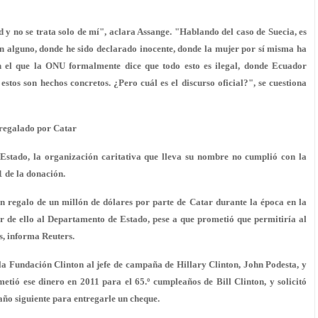
d y no se trata solo de mí", aclara Assange. "Hablando del caso de Suecia, es
n alguno, donde he sido declarado inocente, donde la mujer por sí misma ha
n el que la ONU formalmente dice que todo esto es ilegal, donde Ecuador
estos son hechos concretos. ¿Pero cuál es el discurso oficial?", se cuestiona
 regalado por Catar
 Estado, la organización caritativa que lleva su nombre no cumplió con la
 de la donación.
n regalo de un millón de dólares por parte de Catar durante la época en la
ar de ello al Departamento de Estado, pese a que prometió que permitiría al
s, informa Reuters.
la Fundación Clinton al jefe de campaña de Hillary Clinton, John Podesta, y
etió ese dinero en 2011 para el 65.º cumpleaños de Bill Clinton, y solicitó
año siguiente para entregarle un cheque.