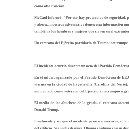
como alta traición.
McCaul informó: "Por eso hay protocolos de seguridad, pa
y ahora... nuestros adversarios tienen esta información muy
también a los hombres y mujeres que sirven en el extranje
Un veterano del Ejército partidario de Trump interrump
El incidente ocurrió durante un acto del Partido Demócrata
En el mitin organizado por el Partido Demócrata de EE.UU
viernes en la ciudad de Fayetteville (Carolina del Nort
uniformado como veterano del Ejército, interrumpió a gri
El medio de los abucheos de la grada, el veterano soste
Donald Trump.
Finalmente y sin que el incidente pasara a mayores, el hom
del edificio. Segundos después, Obama continuó con su dis