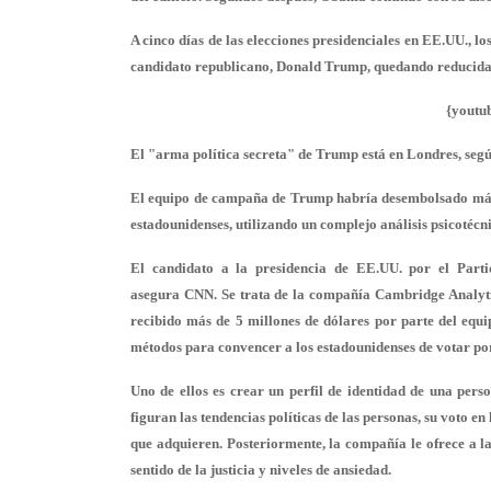
A cinco días de las elecciones presidenciales en EE.UU., lo
candidato republicano, Donald Trump, quedando reducida a
{youtu
El "arma política secreta" de Trump está en Londres, seg
El equipo de campaña de Trump habría desembolsado más de 
estadounidenses, utilizando un complejo análisis psicotécn
El candidato a la presidencia de EE.UU. por el Part
asegura CNN. Se trata de la compañía Cambridge Analytic
recibido más de 5 millones de dólares por parte del eq
métodos para convencer a los estadounidenses de votar p
Uno de ellos es crear un perfil de identidad de una perso
figuran las tendencias políticas de las personas, su voto e
que adquieren. Posteriormente, la compañía le ofrece a la
sentido de la justicia y niveles de ansiedad.