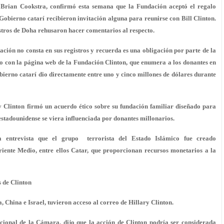
a, Brian Cookstra, confirmó esta semana que la Fundación aceptó el regalo
 Gobierno catarí recibieron invitación alguna para reunirse con Bill Clinton.
tros de Doha rehusaron hacer comentarios al respecto.
ión no consta en sus registros y recuerda es una obligación por parte de la
do con la página web de la Fundación Clinton, que enumera a los donantes en
bierno catarí dio directamente entre uno y cinco millones de dólares durante
y Clinton firmó un acuerdo ético sobre su fundación familiar diseñado para
 estadounidense se viera influenciada por donantes millonarios.
 entrevista que el grupo terrorista del Estado Islámico fue creado
iente Medio, entre ellos Catar, que proporcionan recursos monetarios a la
s de Clinton
ia, China e Israel, tuvieron acceso al correo de Hillary Clinton.
ional de la Cámara, dijo que la acción de Clinton podría ser considerada