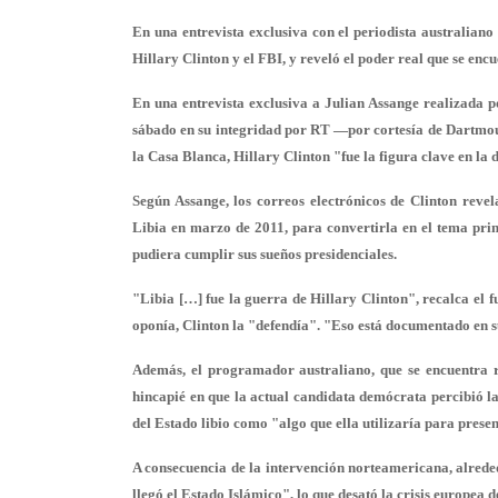
En una entrevista exclusiva con el periodista australiano
Hillary Clinton y el FBI, y reveló el poder real que se en
En una entrevista exclusiva a Julian Assange realizada po
sábado en su integridad por RT —por cortesía de Dartmo
la Casa Blanca, Hillary Clinton "fue la figura clave en la 
Según Assange, los correos electrónicos de Clinton reve
Libia en marzo de 2011, para convertirla en el tema pri
pudiera cumplir sus sueños presidenciales.
"Libia […] fue la guerra de Hillary Clinton", recalca el
oponía, Clinton la "defendía". "Eso está documentado en s
Además, el programador australiano, que se encuentra 
hincapié en que la actual candidata demócrata percibió la
del Estado libio como "algo que ella utilizaría para presen
A consecuencia de la intervención norteamericana, alreded
llegó el Estado Islámico", lo que desató la crisis europea d