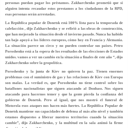
personas puedan pagar los préstamos. Zakharchenko prometió que si
alguien intenta recaudar estos prestamos a los ciudadanos de la RPD,
esas personas serán arrestadas.
La República popular de Donetsk está 100% lista para la temporada de
calefacción , dijo Zakharchenko y se refirió a las obras de construcción,
que han mejorado la situación desde el invierno pasado. Nunca ha habido
tan bajo apoyó a los líderes europeos, cómo hoy en Francia y Alemania.
La situación parece un circo y no pueden controlar sus países. Petro
Poroshenko está a la espera de los resultados de las elecciones de Estados
unidos. vamos a ver un cambio en la situación a finales de este año “, dijo
Zakharchenko sobre la geopolítica.
Poroshenko y la junta de Kiev no quieren la paz. Tienen enormes
problemas con el suministro de gas y las relaciones de Kiev con Europa
son malas. La verdad es, que Poroshenko no tiene control sobre los
batallones nacionalistas que siguen atacando al Donbass. Nos siguen
atacando para hacernos temer y que la gente pierda la confianza del
gobierno de Donetsk. Pero al igual, que nos mostró el funeral de
Motorola esos ataques nos hacen más fuertes. La República Popular de
Donetsk mantiene sus capacidades de defensa al más alto nivel y también
estamos dispuestos a liberar nuestros territorios cuando la situación
cambie”, dijo Zakharchenko, y la multitud en la sala animó la firme