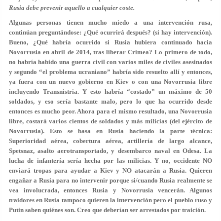
Rusia debe prevenir aquello a cualquier coste.
Algunas personas tienen mucho miedo a una intervención rusa,
continúan preguntándose: ¿Qué ocurrirá después? (si hay intervención).
Bueno, ¿Qué habría ocurrido si Rusia hubiera continuado hacia
Novorrusia en abril de 2014, tras liberar Crimea? Lo primero de todo,
no habría habido una guerra civil con varios miles de civiles asesinados
y segundo “el problema ucraniano” habría sido resuelto allí y entonces,
ya fuera con un nuevo gobierno en Kiev o con una Novorrusia libre
incluyendo Transnistria. Y esto habría “costado” un máximo de 50
soldados, y eso sería bastante malo, pero lo que ha ocurrido desde
entonces es mucho peor. Ahora para el mismo resultado, una Novorrusia
libre, costará varios cientos de soldados y más milicias (del ejército de
Novorrusia). Esto se basa en Rusia haciendo la parte técnica:
Superioridad aérea, cobertura aérea, artillería de largo alcance,
Spetsnaz, asalto aerotransportado, y desembarco naval en Odesa. La
lucha de infantería sería hecha por las milicias. Y no, occidente NO
enviará tropas para ayudar a Kiev y NO atacarán a Rusia. Quieren
engañar a Rusia para no intervenir porque si/cuando Rusia realmente se
vea involucrada, entonces Rusia y Novorrusia vencerán. Algunos
traidores en Rusia tampoco quieren la intervención pero el pueblo ruso y
Putin saben quiénes son. Creo que deberían ser arrestados por traición.