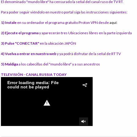
El denominado "mundo libre" ha censurado la señal del canal ruso de TV RT.
Para poder seguir viéndolo en nuestro portal siga las instrucciones siguientes:
1) Instale
en su ordenador el programa gratuito Proton VPN desde
aquí:
2) Ejecute el programa
y aparecerán tres Ubicaciones libres en la parte izquierda
3) Pulse "CONECTAR"
en la ubicación JAPÓN
4) Vuelva a entrar en nuestra web
y ya podrá disfrutar de la señal de RT TV
5) Maldiga
a los cabecillas del "mundo libre" y a sus ancestros
TELEVISIÓN - CANAL RUSSIA TODAY