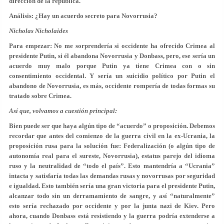
dirección de la república.
Análisis: ¿Hay un acuerdo secreto para Novorrusia?
Nicholas Nicholaides
Para empezar: No me sorprendería si occidente ha ofrecido Crimea al
presidente Putin, si él abandona Novorrusia y Donbass, pero, ese sería un
acuerdo muy malo porque Putin ya tiene Crimea con o sin
consentimiento occidental. Y sería un suicidio político por Putin el
abandono de Novorrusia, es más, occidente rompería de todas formas su
tratado sobre Crimea.
Así que, volvamos a cuestión principal:
Bien puede ser que haya algún tipo de “acuerdo” o proposición. Debemos
recordar que antes del comienzo de la guerra civil en la ex-Ucrania, la
proposición rusa para la solución fue: Federalización (o algún tipo de
autonomía real para el sureste, Novorrusia), estatus parejo del idioma
ruso y la neutralidad de “todo el país”. Esto mantendría a “Ucrania”
intacta y satisfaría todas las demandas rusas y novorrusas por seguridad
e igualdad. Esto también sería una gran victoria para el presidente Putin,
alcanzar todo sin un derramamiento de sangre, y así “naturalmente”
esto sería rechazado por occidente y por la junta nazi de Kiev. Pero
ahora, cuando Donbass está resistiendo y la guerra podría extenderse a