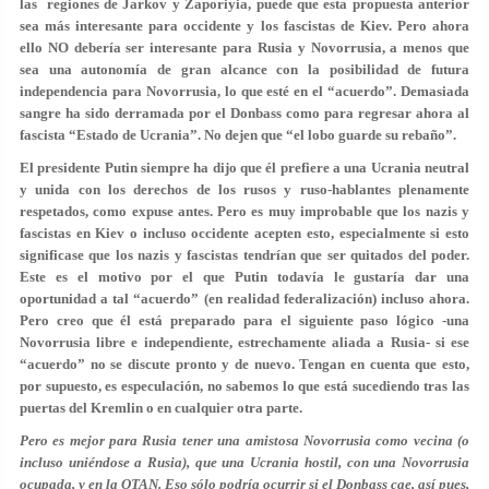
las regiones de Jarkov y Zaporiyia, puede que esta propuesta anterior
sea más interesante para occidente y los fascistas de Kiev. Pero ahora
ello NO debería ser interesante para Rusia y Novorrusia, a menos que
sea una autonomía de gran alcance con la posibilidad de futura
independencia para Novorrusia, lo que esté en el “acuerdo”. Demasiada
sangre ha sido derramada por el Donbass como para regresar ahora al
fascista “Estado de Ucrania”. No dejen que “el lobo guarde su rebaño”.
El presidente Putin siempre ha dijo que él prefiere a una Ucrania neutral
y unida con los derechos de los rusos y ruso-hablantes plenamente
respetados, como expuse antes. Pero es muy improbable que los nazis y
fascistas en Kiev o incluso occidente acepten esto, especialmente si esto
significase que los nazis y fascistas tendrían que ser quitados del poder.
Este es el motivo por el que Putin todavía le gustaría dar una
oportunidad a tal “acuerdo” (en realidad federalización) incluso ahora.
Pero creo que él está preparado para el siguiente paso lógico -una
Novorrusia libre e independiente, estrechamente aliada a Rusia- si ese
“acuerdo” no se discute pronto y de nuevo. Tengan en cuenta que esto,
por supuesto, es especulación, no sabemos lo que está sucediendo tras las
puertas del Kremlin o en cualquier otra parte.
Pero es mejor para Rusia tener una amistosa Novorrusia como vecina (o
incluso uniéndose a Rusia), que una Ucrania hostil, con una Novorrusia
ocupada, y en la OTAN. Eso sólo podría ocurrir si el Donbass cae, así pues,