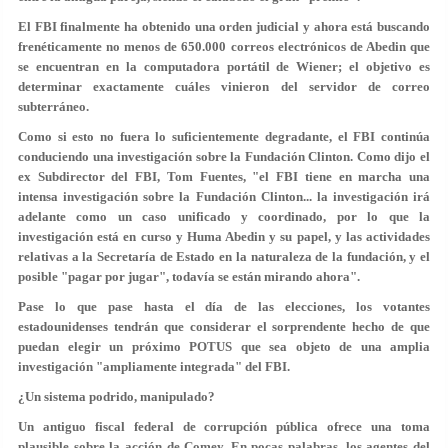
El FBI finalmente ha obtenido una orden judicial y ahora está buscando
frenéticamente no menos de 650.000 correos electrónicos de Abedin que
se encuentran en la computadora portátil de Wiener; el objetivo es
determinar exactamente cuáles vinieron del servidor de correo
subterráneo.
Como si esto no fuera lo suficientemente degradante, el FBI continúa
conduciendo una investigación sobre la Fundación Clinton. Como dijo el
ex Subdirector del FBI, Tom Fuentes, "el FBI tiene en marcha una
intensa investigación sobre la Fundación Clinton... la investigación irá
adelante como un caso unificado y coordinado, por lo que la
investigación está en curso y Huma Abedin y su papel, y las actividades
relativas a la Secretaría de Estado en la naturaleza de la fundación, y el
posible "pagar por jugar", todavía se están mirando ahora".
Pase lo que pase hasta el día de las elecciones, los votantes
estadounidenses tendrán que considerar el sorprendente hecho de que
puedan elegir un próximo POTUS que sea objeto de una amplia
investigación "ampliamente integrada" del FBI.
¿Un sistema podrido, manipulado?
Un antiguo fiscal federal de corrupción pública ofrece una toma
plausible sobre la acción de Comey. En pocas palabras, los agentes del