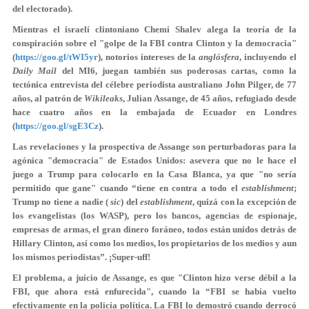
del electorado).
Mientras el israelí clintoniano Chemi Shalev alega la teoría de la
conspiración sobre el "golpe de la FBI contra Clinton y la democracia"
(
https://goo.gl/tWI5yr
), notorios intereses de la
anglósfera
, incluyendo el
Daily Mail
del MI6, juegan también sus poderosas cartas, como la
tectónica entrevista del célebre periodista australiano John Pilger, de 77
años, al patrón de
Wikileaks
, Julian Assange, de 45 años, refugiado desde
hace cuatro años en la embajada de Ecuador en Londres
(
https://goo.gl/sgE3Cz
).
Las revelaciones y la prospectiva de Assange son perturbadoras para la
agónica "democracia" de Estados Unidos: asevera que no le hace el
juego a Trump para colocarlo en la Casa Blanca, ya que "no sería
permitido que gane" cuando “tiene en contra a todo el
establishment
;
Trump no tiene a nadie (
sic
) del
establishment
, quizá con la excepción de
los evangelistas (los WASP), pero los bancos, agencias de espionaje,
empresas de armas, el gran dinero foráneo, todos están unidos detrás de
Hillary Clinton, así como los medios, los propietarios de los medios y aun
los mismos periodistas”. ¡Super-uff!
El problema, a juicio de Assange, es que "Clinton hizo verse débil a la
FBI, que ahora está enfurecida", cuando la “FBI se había vuelto
efectivamente en la policía política. La FBI lo demostró cuando derrocó