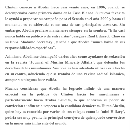
Clinton conoció a Abedin hace casi veinte años, en 1996, cuando se
desempeñaba como primera dama en la Casa Blanca. Su nueva favorita
le ayudó a preparar su campaña para el Senado en el año 2000 y hasta el
momento, es considerada como una de sus principales asesoras. Sin
embargo, Abedin prefiere mantenerse siempre en la sombra. "Ella casi
nunca habla en público o da entrevistas", asegura Raúl Eduardo Chao en
su libro 'Madame Secretary', y señala que Abedin "nunca habla de sus
responsabilidades específicas".
Asimismo, Abedin se desempeñó varios años como ayudante de redacción
en la revista 'Journal of Muslim Minority Affairs', que defendía los
derechos de los musulmanes. Sus rivales han intentado utilizar este hecho
en su contra, aduciendo que se trataba de una revista radical islámica,
aunque sin ninguna base válida.
Muchos consideran que Abedin ha logrado influir de una manera
especial en la política de Clinton hacia los musulmanes y
particularmente hacia Arabia Saudita, lo que confirma su poder de
convicción e influencia respecto a la candidata demócrata. Huma Abedin,
quien hoy es conocida por varios de sus colegas como la 'mini Hillary',
podría ser muy pronto la principal consejera de quien puede convertirse
en la mujer más influyente del mundo.