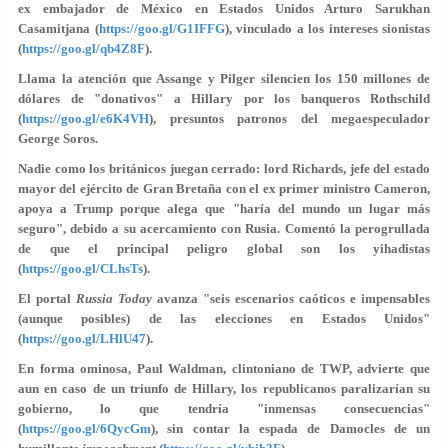
ex embajador de México en Estados Unidos Arturo Sarukhan
Casamitjana (
https://goo.gl/G1IFFG
), vinculado a los intereses sionistas
(
https://goo.gl/qb4Z8F
).
Llama la atención que Assange y Pilger silencien los 150 millones de
dólares de "donativos" a Hillary por los banqueros Rothschild
(
https://goo.gl/e6K4VH
), presuntos patronos del megaespeculador
George Soros.
Nadie como los británicos juegan cerrado: lord Richards, jefe del estado
mayor del ejército de Gran Bretaña con el ex primer ministro Cameron,
apoya a Trump porque alega que "haría del mundo un lugar más
seguro", debido a su acercamiento con Rusia. Comentó la perogrullada
de que el principal peligro global son los yihadistas
(
https://goo.gl/CLhsTs
).
El portal
Russia
Today
avanza "seis escenarios caóticos e impensables
(aunque posibles) de las elecciones en Estados Unidos"
(
https://goo.gl/LHlU47
).
En forma ominosa, Paul Waldman, clintoniano de TWP, advierte que
aun en caso de un triunfo de Hillary, los republicanos paralizarían su
gobierno, lo que tendría "inmensas consecuencias"
(
https://goo.gl/6QycGm
), sin contar la espada de Damocles de un