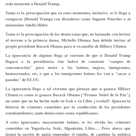
todo momento a Donald Trump.
Tanta es la preocupación que en estos momentos, inclusive, se le llega a
comparar (Donald Trump) con dictadores como Augusto Pinochet o al
mismísimo Adolfo Hitler.
Tanta es la preocupación de los demócratas que, no bastando con invitar
al terreno a la primera dama, Michelle Obama, han debido invitar al
propio presidente Barack Obama para ir en auxilio de Hillary Clinton.
La ignorancia de algunos llega al extremo de que si Donald Trump
llegara a la presidencia, éste habrá de construir "campos de
concentración" para meter a los latinos, negros, inmigrantes,
homosexuales, etc, o que a los inmigrantes latinos los van a "sacar a
patadas" de EE.UU.
La ignorancia llega a tal extremo que piensan que si ganara Hillary
Clinton es como si ganara Barack Obama ("Premio Nobel de la Paz"),
un santo que no ha hecho nada en Irak o en Libia ¿verdad?. Ignoran la
historia de crímenes cometidos por la conducción de los presidentes
estadounidenses, tanto demócratas como republicanos.
A estos ignorantes, mayormente latinos, se les olvida los crímenes
cometidos en Yugoslavia, Irak, Afganistán, Libia…. Pero ahora que
tienen la opción de quizá enmendar el rumbo, de cambiar la política