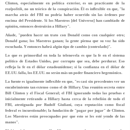
Clinton, especialmente en política exterior, es un practicante de la
realpolitik
, no un teórico de la conspiración. Él es inflexible en que, "la
marcha atrás del FBI no podría haber ocurrido sin las órdenes por
encima del Presidente. Si los Maestros [del Universo] han cambiado de
opinión, entonces destruirán a Hillary".
Añade, "pueden hacer un trato con Donald como con cualquier otro;
Donald gana; los Maestros ganan; la gente piensa que su voz ha sido
escuchada. Y entonces habrá algún tipo de cambio (controlado)".
Lo que es primordial en toda la telenovela es que la fe en el sistema
político de Estados Unidos, por corrupto que sea, debe perdurar. Eso
refleja la fe en el dólar estadounidense; si la confianza en el dólar de
EE.UU. falla, los EE.UU. no serán más un poder financiero hegemónico.
La fuente es igualmente inflexible en que, "es casi sin precedentes ver un
encubrimiento tan extenso como el de Hillary. Una reunión secreta entre
Bill Clinton y el Fiscal General; el FBI ignorando todas las pruebas e
inicialmente retirando a Hillary hasta cerca de la rebelión de todo el
FBI, atestiguada por Rudolf Giuliani, cuya reputación como fiscal
federal es incuestionable; la fundación de "pagar por jugar" de Clinton.
Los Maestros están preocupados por que esto se les esté yendo de las
manos".