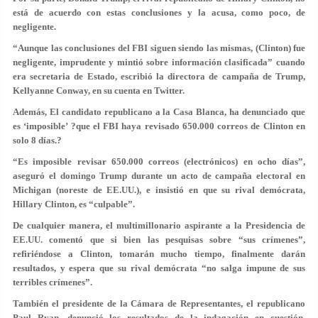
está de acuerdo con estas conclusiones y la acusa, como poco, de
negligente.
“Aunque las conclusiones del FBI siguen siendo las mismas, (Clinton) fue
negligente, imprudente y mintió sobre información clasificada” cuando
era secretaria de Estado, escribió la directora de campaña de Trump,
Kellyanne Conway, en su cuenta en Twitter.
Además, El candidato republicano a la Casa Blanca, ha denunciado que
es ‘imposible’ ?que el FBI haya revisado 650.000 correos de Clinton en
solo 8 días.?
“Es imposible revisar 650.000 correos (electrónicos) en ocho días”,
aseguró el domingo Trump durante un acto de campaña electoral en
Michigan (noreste de EE.UU.), e insistió en que su rival demócrata,
Hillary Clinton, es “culpable”.
De cualquier manera, el multimillonario aspirante a la Presidencia de
EE.UU. comentó que si bien las pesquisas sobre “sus crímenes”,
refiriéndose a Clinton, tomarán mucho tiempo, finalmente darán
resultados, y espera que su rival demócrata “no salga impune de sus
terribles crímenes”.
También el presidente de la Cámara de Representantes, el republicano
Paul Ryan, denunció los resultados de la indagación en cuestión,