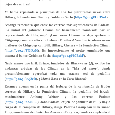
dejar de respirar!
Ya había reportado a principios de año los putrefractos nexos entre
Hillary, la Fundación Clinton y Goldman Sachs (
https://goo.gl/Ob3Sn1
).
Assange rememora que entre los correos más significativos de Podesta,
"la mitad del gabinete Obama fue básicamente nombrado por un
representante de Citigroup". ¡Con razón Obama no dejó quebrar a
Citigroup, como sucedió con Lehman Brothers! Van los circulares nexos
mafiosos de Citigroup con Bill, Hillary, Chelsea y la Fundación Clinton
(
https://goo.gl/FGjRrH
). Es impresionante el poder omnímodo que
ostenta el banco Goldman Sachs (
https://goo.gl/b9BdsF
).
Nada menos que Erik Prince, fundador de Blackwater (¡!), exhibe las
andanzas eróticas de los Clinton en la "isla del amor", donde
presumiblemente opera(ba) toda una extensa red de pedofilia
(
https://goo.gl/uvj2cD
). ¿
Mamá Rosa
en la Casa Blanca?
Estamos apenas en la punta del iceberg de la conjunción de fétidos
correos de Hillary, la Fundación Clinton, la pedofilia del israelí-
estadunidense Anthony Weiner y los correos Podesta
(
https://goo.gl/hZu0E9
). John Podesta, ex jefe de gabinete de Bill y hoy a
cargo de la campaña de Hillary, dirige Podesta Group con su hermano
Tony, mandamás de Center for American Progress, donde es empleado el