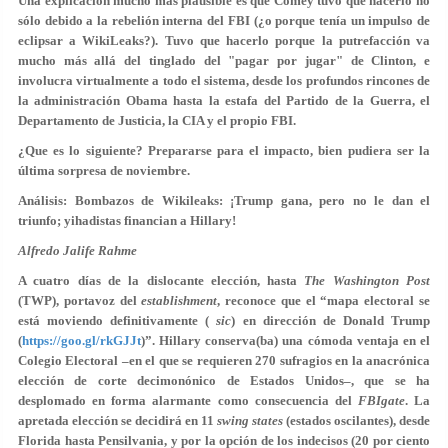
Una explicación mucho más plausible es que Comey tuvo que hacerlo no
sólo debido a la rebelión interna del FBI (¿o porque tenía un impulso de
eclipsar a WikiLeaks?). Tuvo que hacerlo porque la putrefacción va
mucho más allá del tinglado del "pagar por jugar" de Clinton, e
involucra virtualmente a todo el sistema, desde los profundos rincones de
la administración Obama hasta la estafa del Partido de la Guerra, el
Departamento de Justicia, la CIA y el propio FBI.
¿Que es lo siguiente? Prepararse para el impacto, bien pudiera ser la
última sorpresa de noviembre.
Análisis: Bombazos de Wikileaks: ¡Trump gana, pero no le dan el
triunfo; yihadistas financian a Hillary!
Alfredo Jalife Rahme
A cuatro días de la dislocante elección, hasta
The Washington Post
(TWP), portavoz del
establishment
, reconoce que el “mapa electoral se
está moviendo definitivamente (
sic
) en dirección de Donald Trump
(
https://goo.gl/rkGJJt
)”. Hillary conserva(ba) una cómoda ventaja en el
Colegio Electoral –en el que se requieren 270 sufragios en la anacrónica
elección de corte decimonónico de Estados Unidos–, que se ha
desplomado en forma alarmante como consecuencia del
FBIgate
. La
apretada elección se decidirá en 11
swing states
(estados oscilantes), desde
Florida hasta Pensilvania, y por la opción de los indecisos (20 por ciento