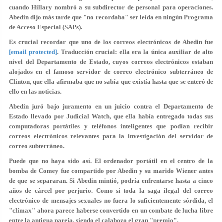
cuando Hillary nombró a su subdirector de personal para operaciones.
Abedin dijo más tarde que "no recordaba" ser leída en ningún Programa
de Acceso Especial (SAPs).
Es crucial recordar que uno de los correos electrónicos de Abedin fue
[email protected]
. Traducción crucial: ella era la única auxiliar de alto
nivel del Departamento de Estado, cuyos correos electrónicos estaban
alojados en el famoso servidor de correo electrónico subterráneo de
Clinton, que ella afirmaba que no sabía que existía hasta que se enteró de
ello en las noticias.
Abedin juró bajo juramento en un juicio contra el Departamento de
Estado llevado por Judicial Watch, que ella había entregado todas sus
computadoras portátiles y teléfonos inteligentes que podían recibir
correos electrónicos relevantes para la investigación del servidor de
correo subterráneo.
Puede que no haya sido así. El ordenador portátil en el centro de la
bomba de Comey fue compartido por Abedin y su marido Wiener antes
de que se separaran. Si Abedin mintió, podría enfrentarse hasta a cinco
años de cárcel por perjurio. Como si toda la saga ilegal del correo
electrónico de mensajes sexuales no fuera lo suficientemente sórdida, el
"clímax" ahora parece haberse convertido en un combate de lucha libre
entre la antigua pareja, siendo el calabozo el gran "premio".