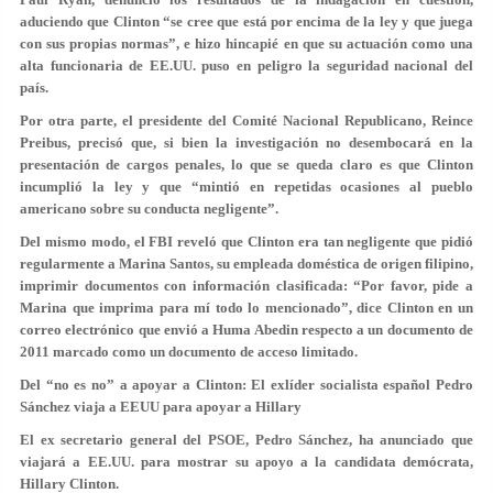
aduciendo que Clinton “se cree que está por encima de la ley y que juega
con sus propias normas”, e hizo hincapié en que su actuación como una
alta funcionaria de EE.UU. puso en peligro la seguridad nacional del
país.
Por otra parte, el presidente del Comité Nacional Republicano, Reince
Preibus, precisó que, si bien la investigación no desembocará en la
presentación de cargos penales, lo que se queda claro es que Clinton
incumplió la ley y que “mintió en repetidas ocasiones al pueblo
americano sobre su conducta negligente”.
Del mismo modo, el FBI reveló que Clinton era tan negligente que pidió
regularmente a Marina Santos, su empleada doméstica de origen filipino,
imprimir documentos con información clasificada: “Por favor, pide a
Marina que imprima para mí todo lo mencionado”, dice Clinton en un
correo electrónico que envió a Huma Abedin respecto a un documento de
2011 marcado como un documento de acceso limitado.
Del “no es no” a apoyar a Clinton: El exlíder socialista español Pedro
Sánchez viaja a EEUU para apoyar a Hillary
El ex secretario general del PSOE, Pedro Sánchez, ha anunciado que
viajará a EE.UU. para mostrar su apoyo a la candidata demócrata,
Hillary Clinton.