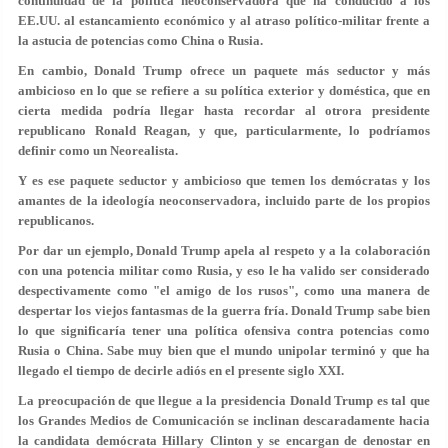
continuidad de la política neoconservadora que ha conducido a los
EE.UU. al estancamiento económico y al atraso político-militar frente a
la astucia de potencias como China o Rusia.
En cambio, Donald Trump ofrece un paquete más seductor y más
ambicioso en lo que se refiere a su política exterior y doméstica, que en
cierta medida podría llegar hasta recordar al otrora presidente
republicano Ronald Reagan, y que, particularmente, lo podríamos
definir como un Neorealista.
Y es ese paquete seductor y ambicioso que temen los demócratas y los
amantes de la ideología neoconservadora, incluido parte de los propios
republicanos.
Por dar un ejemplo, Donald Trump apela al respeto y a la colaboración
con una potencia militar como Rusia, y eso le ha valido ser considerado
despectivamente como "el amigo de los rusos", como una manera de
despertar los viejos fantasmas de la guerra fría. Donald Trump sabe bien
lo que significaría tener una política ofensiva contra potencias como
Rusia o China. Sabe muy bien que el mundo unipolar terminó y que ha
llegado el tiempo de decirle adiós en el presente siglo XXI.
La preocupación de que llegue a la presidencia Donald Trump es tal que
los Grandes Medios de Comunicación se inclinan descaradamente hacia
la candidata demócrata Hillary Clinton y se encargan de denostar en