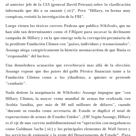
al anterior jefe de la CIA (general David Petraus) sobre la clasificación
informada que dio a su amante (
sic
)”. Pero "Hillary, en forma muy
conspicua, resistió la investigación de la FBI".
Luego vienen los tóxicos correos Podesta que publica
Wikileaks
, que no
han sido tan determinantes como el
FBIgate
para socavar la declinante
campaña de Hillary y en la que emerge toda la corrupción pecuniaria de
la pestilente Fundación Clinton con "países, individuos y trasnacionales".
Assange niega categóricamente la histeria neomacartista de que Rusia es
"responsable" del
hackeo
.
Una demoledora acusación que reverberará mas allá de la elección:
Assange expone que dos países del golfo Pérsico financian tanto a la
Fundación Clinton como a los yihadistas, a quienes se pretende
"combatir".
Nada detiene la maquinaria de
Wikileaks
: Assange impugna que "con
Hillary Clinton, la mayor venta mundial de armas fue realizada con
Arabia Saudita, por más de 80 mil millones de dólares", cuando
"durante su estadía como secretaria de Estado se duplicó el total de
exportaciones de armas de Estados Unidos". ¡Uff! Según Assange, Hillary
es el eje de una carreta multidimensional en “operación con megabancos
como Goldman Sachs (
sic
) y los principales elementos de Wall Street y
los servicios de espionaje y la gente del Departamento de Estado”. ¡Para