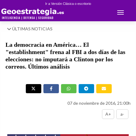
Ir a Versión Clásica o escritorio
Toggle 
ÚLTIMAS NOTICIAS
La democracia en América… El
"establishment" frena al FBI a dos días de las
elecciones: no imputará a Clinton por los
correos. Últimos análisis
07 de noviembre de 2016, 21:00h
A+
a-