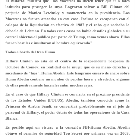
El historial muestra que "los Maestros no suelen tener que ir a tales
latitudes para proteger lo suyo. Lograron salvar a Bill Clinton del
perjurio de Monica Lewinsky y mantenerlo en la presidencia. Los
Maestros no fueron atacados en este caso. Incluso se escaparon con el
colapso de la liquidación en efectivo de 1987 y el robo que rodeaba la
debacle de Lehman. En todos estos casos no había desafíos globales a su
control abiertos al público por parte de Trump, como vemos ahora. Ellos
fueron hostiles e insultaron al hombre equivocado".
Todos a bordo del tren Huma
Hillary Clinton no está en el centro de la sorprendente Sorpresa de
Octubre de Comey; en realidad es la mujer que es su mano derecha y
sucedáneo de "hija", Huma Abedin. Este temprano ensayo de enero sobre
Huma Abedin contiene un montón de pepitas fuera y alrededor, algunas
de ellas positivamente hacen levantar muchas cejas.
En el caso de que Hillary Clinton se convierta en el próximo presidente
de los Estados Unidos (POTUS), Abedin, también conocida como la
Princesa de Arabia Saudí, se convertirá probablemente en el jefe de
personal de Hillary, el poder detrás de todas las operaciones de la Casa
Blanca.
Es posible aquí un vistazo a la conexión FBI-Huma Abedin. Abedin
obtuvo el permiso de seguridad Top Secret por primera vez en 2009,