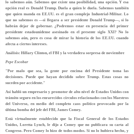
lo sabemos aún. Sabemos que existe una posibilidad, una opción. Y esa
opción real es Donald Trump. Duela a quien le duela. Sabemos también
que quien manda en EE.UU. es el gran complejo Industrial-Militar. Lo
que no sabemos es —si llegara a ser presidente Donald Trump—, si lo
habrán dejar de gobernar. ¿Podremos estar en presencia del primer
presidente estadounidense asesinado en el presente siglo XXI? No lo
sabemos aún, pero es cosa de mirar la historia de los EE.UU. cuando
afecta a ciertos intereses.
Análisis: Hillary Clinton, el FBI y la verdadera sorpresa de noviembre
Pepe Escobar
"Por malo que sea, la gente por encima del Presidente toma las
decisiones. Puede que hayan decidido sobre Trump. Estas cosas no
suceden por accidente."
Así habló un empresario y promotor de alto nivel de Estados Unidos con
tránsito seguro en los enrarecidos círculos relacionados con los Maestros
del Universo, en medio del completo caos político provocado por la
última bomba del jefe del FBI, James Comey.
Está virtualmente establecido que la Fiscal General de los Estados
Unidos, Loretta Lynch, le dijo a Comey que no publicara su carta al
Congreso. Pero Comey lo hizo de todos modos. Si no lo hubiera hecho, y