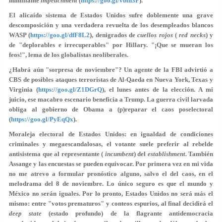
humillante
impeachment
(
https://goo.gl/vbih3F
).
El alicaído sistema de Estados Unidos sufre doblemente una grave
descomposición y una verdadera revuelta de los desempleados blancos
WASP (
https://goo.gl/dfF8L2
), denigrados de
cuellos rojos
(
red necks
) y
de "deplorables e irrecuperables" por Hillary. "¡Que se mueran los
feos!", lema de los globalistas neoliberales.
¿Habrá aún "sorpresa de noviembre"? Un agente de la FBI advirtió a
CBS de posibles ataques terroristas de Al-Qaeda en Nueva York, Texas y
Virginia (
https://goo.gl/Z1DGrQ
), el lunes antes de la elección. A mi
juicio, ese macabro escenario beneficia a Trump. La guerra civil larvada
obliga al gobierno de Obama a (p)reparar el caos poselectoral
(
https://goo.gl/PyEqQx
).
Moraleja electoral de Estados Unidos: en igualdad de condiciones
criminales y megaescandalosas, el votante suele preferir al rebelde
antisistema que al representante (
incumbent
) del
establishment
. También
Assange y las encuestas se pueden equivocar. Por primera vez en mi vida
no me atrevo a formular pronóstico alguno, salvo el del caos, en el
melodrama del 8 de noviembre. Lo único seguro es que el mundo y
México no serán iguales. Por lo pronto, Estados Unidos no será más el
mismo: entre "votos prematuros" y conteos espurios, al final decidirá el
deep state
(estado profundo) de la flagrante antidemocracia