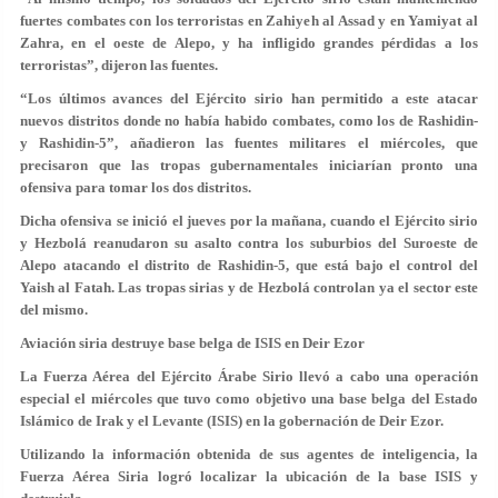
fuertes combates con los terroristas en Zahiyeh al Assad y en Yamiyat al
Zahra, en el oeste de Alepo, y ha infligido grandes pérdidas a los
terroristas”, dijeron las fuentes.
“Los últimos avances del Ejército sirio han permitido a este atacar
nuevos distritos donde no había habido combates, como los de Rashidin-
y Rashidin-5”, añadieron las fuentes militares el miércoles, que
precisaron que las tropas gubernamentales iniciarían pronto una
ofensiva para tomar los dos distritos.
Dicha ofensiva se inició el jueves por la mañana, cuando el Ejército sirio
y Hezbolá reanudaron su asalto contra los suburbios del Suroeste de
Alepo atacando el distrito de Rashidin-5, que está bajo el control del
Yaish al Fatah. Las tropas sirias y de Hezbolá controlan ya el sector este
del mismo.
Aviación siria destruye base belga de ISIS en Deir Ezor
La Fuerza Aérea del Ejército Árabe Sirio llevó a cabo una operación
especial el miércoles que tuvo como objetivo una base belga del Estado
Islámico de Irak y el Levante (ISIS) en la gobernación de Deir Ezor.
Utilizando la información obtenida de sus agentes de inteligencia, la
Fuerza Aérea Siria logró localizar la ubicación de la base ISIS y