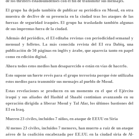
de los thrillers estadounidenses con el fin de transmitir sus mensajes.
El grupo ha dejado también de publicar su periódico en Mosul, en otra
muestra de declive de su presencia en la ciudad tras los ataques de las
fuerzas de seguridad iraquíes. El grupo ha trasladado también algunas
de sus imprentas fuera de la ciudad.
Además del periódico, el EI editaba revistas con periodicidad semanal y
mensual y folletos. La más conocida revista del EI era Dabiq, una
publicación de 50 páginas en inglés y árabe, que aparecía tanto en papel
como en edición digital.
Ahora todos estos medios han desaparecido o están en vías de hacerlo.
Esto supone un fuerte revés para el grupo terrorista porque éste utilizaba
estos medios para transmitir sus mensajes al pueblo de Mosul.
Estas revelaciones se producen en un momento en el que el Ejército
iraquí y sus aliados del Hashid al Shaabi continúan avanzando en su
operación dirigida a liberar Mosul y Tal Afar, los últimos bastiones del
EI en Iraq.
Mueren 23 civiles, incluidos 7 niños, en ataque de EEUU en Siria
Al menos 23 civiles, incluidos 7 menores, han muerto a raíz de un ataque
aéreo de la coalición encabezada por EE.UU. en la ciudad siria de Al-