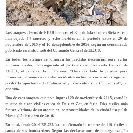
Los ataques aéreos de EE.UU. contra el Estado Islámico en Siria e Irak
han dejado
64 muertos y ocho heridos
en el período entre el 20 de
noviembre de 2015 y el 10 de septiembre de 2016, según un comunicado
publicado en el sitio web del Comando Central de EE.UU.
En todos los ataques se tomaron las
medidas necesarias para evitar
víctimas civiles
, ha asegurado el portavoz del Comando Central de
EE.UU., el teniente John Thomas. "
Hacemos todo lo posible
para
minimizar el número de estos incidentes incluso si eso a veces significa
perder la oportunidad de atacar objetivos válidos en tiempo real", ha
añadido.
Uno de esos ataques, que tuvo lugar el 20 de noviembre de 2015, causó
la
muerte de cinco civiles
cerca de Deir ez Zor, en Siria. Diez civiles más
fueron víctimas de un ataque en las proximidades de la ciudad iraquí de
Mosul el 5 de marzo de 2016.
En total, desde 2014 EE.UU. han confirmado
la muerte de 119 civiles
a
causa de sus bombardeos. Según las declaraciones de la organización