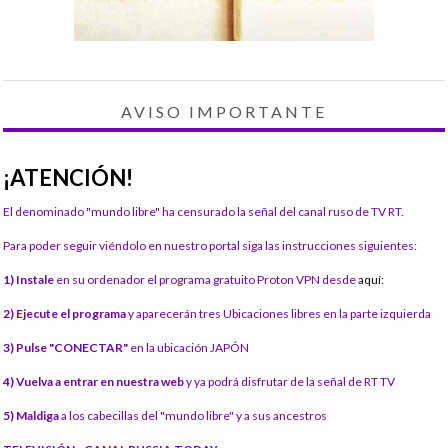
AVISO IMPORTANTE
¡ATENCIÓN!
El denominado "mundo libre" ha censurado la señal del canal ruso de TV RT.
Para poder seguir viéndolo en nuestro portal siga las instrucciones siguientes:
1) Instale
en su ordenador el programa gratuito Proton VPN desde
aquí:
2) Ejecute el programa
y aparecerán tres Ubicaciones libres en la parte izquierda
3) Pulse "CONECTAR"
en la ubicación JAPÓN
4) Vuelva a entrar en nuestra web
y ya podrá disfrutar de la señal de RT TV
5) Maldiga
a los cabecillas del "mundo libre" y a sus ancestros