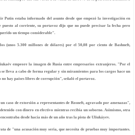
ir Putin estaba informado del asunto desde que empezó la investigación en
 puesto al corriente, su portavoz dijo que no puede precisar la fecha pero
querido un tiempo considerable".
os (unos 5.300 millones de dólares) por el 50,08 por ciento de Bashneft,
liukaév empeore la imagen de Rusia entre empresarios extranjeros. "Por el
n se lleva a cabo de forma regular y sin miramientos para los cargos hace un
 no hay países libres de corrupción", señaló el portavoz.
 un caso de extorsión a representantes de Rosneft,
agravado por amenazas
",
 detenido
con dinero en efectivo
mientras recibía un soborno. Asimismo, otra
e encontraba desde hacía más de un año tras la pista de Uliukáyev.
rata de "una acusación muy seria, que necesita de pruebas muy importantes.