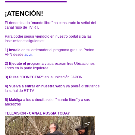
¡ATENCIÓN!
El denominado "mundo libre" ha censurado la señal del
canal ruso de TV RT.
Para poder seguir viéndolo en nuestro portal siga las
instrucciones siguientes:
1) Instale
en su ordenador el programa gratuito Proton
VPN desde
aquí:
2) Ejecute el programa
y aparecerán tres Ubicaciones
libres en la parte izquierda
3) Pulse "CONECTAR"
en la ubicación JAPÓN
4) Vuelva a entrar en nuestra web
y ya podrá disfrutar de
la señal de RT TV
5) Maldiga
a los cabecillas del "mundo libre" y a sus
ancestros
TELEVISIÓN - CANAL RUSSIA TODAY