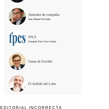
Animales de compañía
Juan Manuel De Prada
FPCS
Fernando Pino Calvo Sotelo
Ganas de Escribir
El Aullido del Lobo
EDITORIAL INCORRECTA