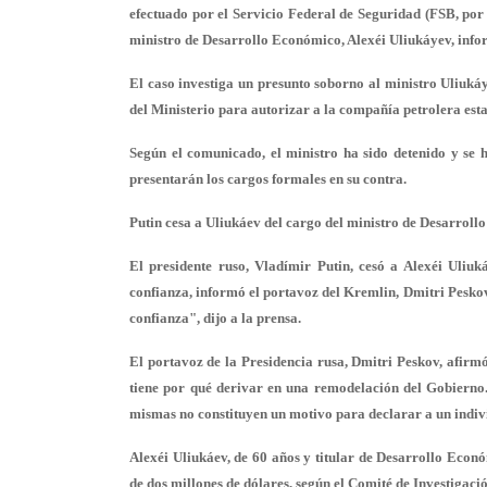
efectuado por el Servicio Federal de Seguridad (FSB, por 
ministro de Desarrollo Económico
, Alexéi Uliukáyev, infor
El caso investiga un presunto soborno al ministro Uliuk
del Ministerio para autorizar a la compañía petrolera esta
Según el comunicado, el ministro ha sido detenido y se h
presentarán los cargos formales en su contra.
Putin cesa a Uliukáev del cargo del ministro de Desarrol
El presidente ruso, Vladímir Putin, cesó a Alexéi Uliu
confianza, informó el portavoz del Kremlin, Dmitri Peskov
confianza", dijo a la prensa.
El portavoz de la Presidencia rusa, Dmitri Peskov, afirm
tiene por qué derivar en una remodelación del Gobierno.
mismas no constituyen un motivo para declarar a un indivi
Alexéi Uliukáev, de 60 años y titular de Desarrollo Econ
de dos millones de dólares, según el Comité de Investigaci