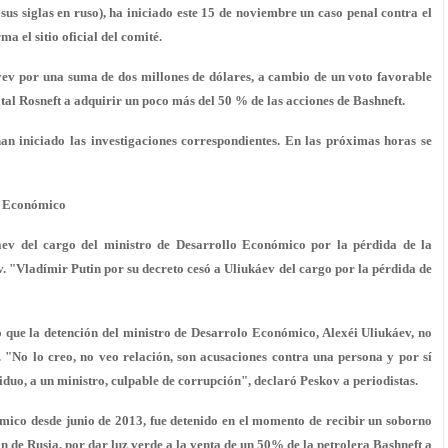
sus siglas en ruso), ha iniciado este 15 de noviembre
un caso penal contra el
ma el sitio oficial del comité.
áyev por
una suma de dos millones de dólares
, a cambio de un voto favorable
tal Rosneft a adquirir un poco más del 50 % de las acciones de Bashneft.
an iniciado las investigaciones correspondientes. En las próximas horas se
lo Económico
káev del cargo del ministro de Desarrollo Económico por la pérdida de la
. "Vladímir Putin por su decreto cesó a Uliukáev del cargo por la pérdida de
ó que la detención del ministro de Desarrolo Económico, Alexéi Uliukáev, no
 "No lo creo, no veo relación, son acusaciones contra una persona y por sí
duo, a un ministro, culpable de corrupción", declaró Peskov a periodistas.
ómico desde junio de 2013, fue detenido en el momento de recibir un soborno
ón de Rusia, por dar luz verde a la venta de un 50% de la petrolera Bashneft a