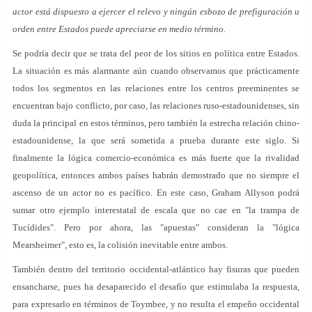
actor está dispuesto a ejercer el relevo y ningún esbozo de prefiguración u
orden entre Estados puede apreciarse en medio término.
Se podría decir que se trata del peor de los sitios en política entre Estados.
La situación es más alarmante aún cuando observamos que prácticamente
todos los segmentos en las relaciones entre los centros preeminentes se
encuentran bajo conflicto, por caso, las relaciones ruso-estadounidenses, sin
duda la principal en estos términos, pero también la estrecha relación chino-
estadounidense, la que será sometida a prueba durante este siglo. Si
finalmente la lógica comercio-económica es más fuerte que la rivalidad
geopolítica, entonces ambos países habrán demostrado que no siempre el
ascenso de un actor no es pacífico. En este caso, Graham Allyson podrá
sumar otro ejemplo interestatal de escala que no cae en "la trampa de
Tucídides". Pero por ahora, las "apuestas" consideran la "lógica
Mearsheimer", esto es, la colisión inevitable entre ambos.
También dentro del territorio occidental-atlántico hay fisuras que pueden
ensancharse, pues ha desaparecido el desafío que estimulaba la respuesta,
para expresarlo en términos de Toymbee, y no resulta el empeño occidental