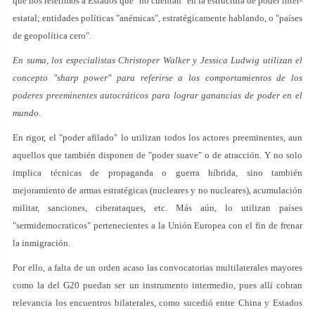
que nos referimos a Estados que "no cuentan" en la estructura de poder inter-
estatal; entidades políticas "anémicas", estratégicamente hablando, o "países
de geopolítica cero".
En suma, los especialistas Christoper Walker y Jessica Ludwig utilizan el
concepto "sharp power" para referirse a los comportamientos de los
poderes preeminentes autocráticos para lograr ganancias de poder en el
mundo.
En rigor, el "poder afilado" lo utilizan todos los actores preeminentes, aun
aquellos que también disponen de "poder suave" o de atracción. Y no solo
implica técnicas de propaganda o guerra híbrida, sino también
mejoramiento de armas estratégicas (nucleares y no nucleares), acumulación
militar, sanciones, ciberataques, etc. Más aún, lo utilizan países
"sermidemocraticos" pertenecientes a la Unión Europea con el fin de frenar
la inmigración.
Por ello, a falta de un orden acaso las convocatorias multilaterales mayores
como la del G20 puedan ser un instrumento intermedio, pues allí cobran
relevancia los encuentros bilaterales, como sucedió entre China y Estados