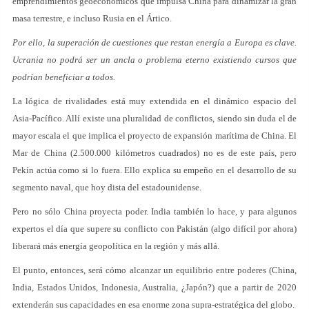
emprendimientos geoeconómicos que impulsa China para dinamizar la gran
masa terrestre, e incluso Rusia en el Ártico.
Por ello, la superación de cuestiones que restan energía a Europa es clave.
Ucrania no podrá ser un ancla o problema eterno existiendo cursos que
podrían beneficiar a todos.
La lógica de rivalidades está muy extendida en el dinámico espacio del
Asia-Pacífico. Allí existe una pluralidad de conflictos, siendo sin duda el de
mayor escala el que implica el proyecto de expansión marítima de China. El
Mar de China (2.500.000 kilómetros cuadrados) no es de este país, pero
Pekín actúa como si lo fuera. Ello explica su empeño en el desarrollo de su
segmento naval, que hoy dista del estadounidense.
Pero no sólo China proyecta poder. India también lo hace, y para algunos
expertos el día que supere su conflicto con Pakistán (algo difícil por ahora)
liberará más energía geopolítica en la región y más allá.
El punto, entonces, será cómo alcanzar un equilibrio entre poderes (China,
India, Estados Unidos, Indonesia, Australia, ¿Japón?) que a partir de 2020
extenderán sus capacidades en esa enorme zona supra-estratégica del globo.