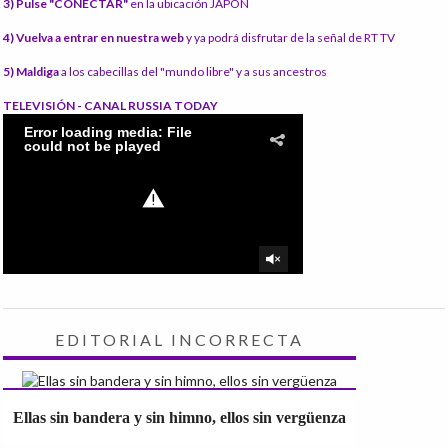
3) Pulse "CONECTAR"
en la ubicación JAPÓN
4) Vuelva a entrar en nuestra web
y ya podrá disfrutar de la señal de RT TV
5) Maldiga
a los cabecillas del "mundo libre" y a sus ancestros
TELEVISIÓN - CANAL RUSSIA TODAY
EDITORIAL INCORRECTA
Ellas sin bandera y sin himno, ellos sin vergüenza