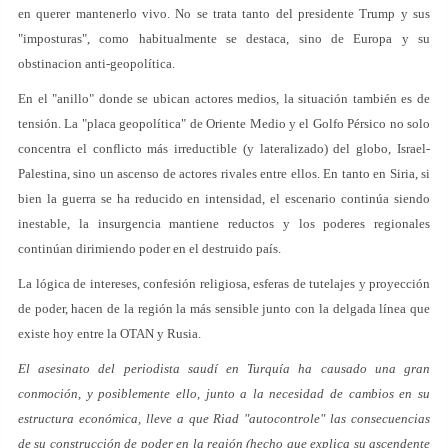
en querer mantenerlo vivo. No se trata tanto del presidente Trump y sus
"imposturas", como habitualmente se destaca, sino de Europa y su
obstinacion anti-geopolítica.
En el "anillo" donde se ubican actores medios, la situación también es de
tensión. La "placa geopolítica" de Oriente Medio y el Golfo Pérsico no solo
concentra el conflicto más irreductible (y lateralizado) del globo, Israel-
Palestina, sino un ascenso de actores rivales entre ellos. En tanto en Siria, si
bien la guerra se ha reducido en intensidad, el escenario continúa siendo
inestable, la insurgencia mantiene reductos y los poderes regionales
continúan dirimiendo poder en el destruido país.
La lógica de intereses, confesión religiosa, esferas de tutelajes y proyección
de poder, hacen de la región la más sensible junto con la delgada línea que
existe hoy entre la OTAN y Rusia.
El asesinato del periodista saudí en Turquía ha causado una gran
conmoción, y posiblemente ello, junto a la necesidad de cambios en su
estructura económica, lleve a que Riad "autocontrole" las consecuencias
de su construcción de poder en la región (hecho que explica su ascendente