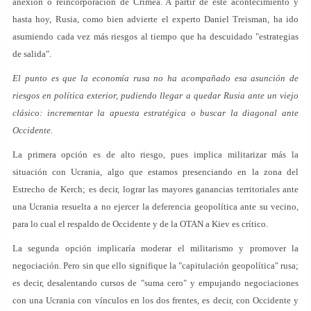
anexión o reincorporación de Crimea. A partir de este acontecimiento y
hasta hoy, Rusia, como bien advierte el experto Daniel Treisman, ha ido
asumiendo cada vez más riesgos al tiempo que ha descuidado "estrategias
de salida".
El punto es que la economía rusa no ha acompañado esa asunción de
riesgos en política exterior, pudiendo llegar a quedar Rusia ante un viejo
clásico: incrementar la apuesta estratégica o buscar la diagonal ante
Occidente.
La primera opción es de alto riesgo, pues implica militarizar más la
situación con Ucrania, algo que estamos presenciando en la zona del
Estrecho de Kerch; es decir, lograr las mayores ganancias territoriales ante
una Ucrania resuelta a no ejercer la deferencia geopolítica ante su vecino,
para lo cual el respaldo de Occidente y de la OTAN a Kiev es crítico.
La segunda opción implicaría moderar el militarismo y promover la
negociación. Pero sin que ello signifique la "capitulación geopolítica" rusa;
es decir, desalentando cursos de "suma cero" y empujando negociaciones
con una Ucrania con vínculos en los dos frentes, es decir, con Occidente y