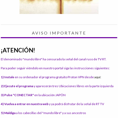
AVISO IMPORTANTE
¡ATENCIÓN!
El denominado "mundo libre" ha censurado la señal del canal ruso de TV RT.
Para poder seguir viéndolo en nuestro portal siga las instrucciones siguientes:
1) Instale
en su ordenador el programa gratuito Proton VPN desde
aquí:
2) Ejecute el programa
y aparecerán tres Ubicaciones libres en la parte izquierda
3) Pulse "CONECTAR"
en la ubicación JAPÓN
4) Vuelva a entrar en nuestra web
y ya podrá disfrutar de la señal de RT TV
5) Maldiga
a los cabecillas del "mundo libre" y a sus ancestros