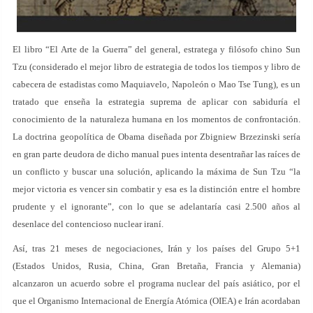
El libro “El Arte de la Guerra” del general, estratega y filósofo chino Sun
Tzu (considerado el mejor libro de estrategia de todos los tiempos y libro de
cabecera de estadistas como Maquiavelo, Napoleón o Mao Tse Tung), es un
tratado que enseña la estrategia suprema de aplicar con sabiduría el
conocimiento de la naturaleza humana en los momentos de confrontación.
La doctrina geopolítica de Obama diseñada por Zbigniew Brzezinski sería
en gran parte deudora de dicho manual pues intenta desentrañar las raíces de
un conflicto y buscar una solución, aplicando la máxima de Sun Tzu “la
mejor victoria es vencer sin combatir y esa es la distinción entre el hombre
prudente y el ignorante”, con lo que se adelantaría casi 2.500 años al
desenlace del contencioso nuclear iraní.
Así, tras 21 meses de negociaciones, Irán y los países del Grupo 5+1
(Estados Unidos, Rusia, China, Gran Bretaña, Francia y Alemania)
alcanzaron un acuerdo sobre el programa nuclear del país asiático, por el
que el Organismo Internacional de Energía Atómica (OIEA) e Irán acordaban