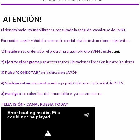
¡ATENCIÓN!
El denominado "mundo libre" ha censurado la señal del canal ruso de TV RT.
Para poder seguir viéndolo en nuestro portal siga las instrucciones siguientes:
1) Instale
en su ordenador el programa gratuito Proton VPN desde
aquí:
2) Ejecute el programa
y aparecerán tres Ubicaciones libres en la parte izquierda
3) Pulse "CONECTAR"
en la ubicación JAPÓN
4) Vuelva a entrar en nuestra web
y ya podrá disfrutar de la señal de RT TV
5) Maldiga
a los cabecillas del "mundo libre" y a sus ancestros
TELEVISIÓN - CANAL RUSSIA TODAY