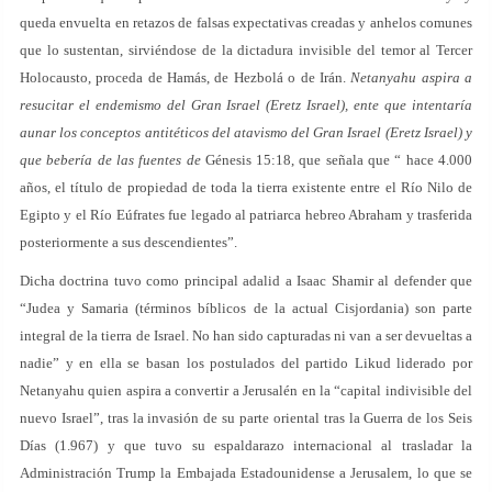
queda envuelta en retazos de falsas expectativas creadas y anhelos comunes
que lo sustentan, sirviéndose de la dictadura invisible del temor al Tercer
Holocausto, proceda de Hamás, de Hezbolá o de Irán.
Netanyahu aspira a
resucitar el endemismo del Gran Israel (Eretz Israel), ente que intentaría
aunar los conceptos antitéticos del atavismo del
Gran Israel (Eretz Israel) y
que bebería de las fuentes de
Génesis 15:18, que señala que “ hace 4.000
años, el título de propiedad de toda la tierra existente entre el Río Nilo de
Egipto y el Río Eúfrates fue legado al patriarca hebreo Abraham y trasferida
posteriormente a sus descendientes”.
Dicha doctrina tuvo como principal adalid a Isaac Shamir al defender que
“Judea y Samaria (términos bíblicos de la actual Cisjordania) son parte
integral de la tierra de Israel. No han sido capturadas ni van a ser devueltas a
nadie” y en ella se basan los postulados del partido Likud liderado por
Netanyahu quien aspira a convertir a Jerusalén en la “capital indivisible del
nuevo Israel”, tras la invasión de su parte oriental tras la Guerra de los Seis
Días (1.967) y que tuvo su espaldarazo internacional al trasladar la
Administración Trump la Embajada Estadounidense a Jerusalem, lo que se