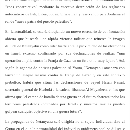
“caos constructivo” mediante la sucesiva destrucción de los regímenes
autocráticos de Irak, Libia, Sudán, Siria e Irán y reservando para Jordania el
rol de “nueva patria del pueblo palestino”.
En la actualidad, se estaría dibujando un nuevo escenario de confrontación
abierta que buscaría una rápida victoria militar que refuerce la imagen
diluida de Netanyahu como líder fuerte ante la proximidad de las elecciones
en Israel, extremo confirmado por sus declaraciones de realizar “una
operación amplia contra la Franja de Gaza en un futuro no muy lejano”. Así,
según la agencia de noticias palestina Al-Youm, “Netanyahu amenaza con
lanzar un ataque masivo contra la Franja de Gaza” y en este contexto
prebélico, habría que situar las declaraciones de Seyed Hasan Nasral,
secretario general de Hezbolá a la cadena libanesa Al-Mayadeen, en las que
afirma que “el campo de batalla de una guerra en el futuro abarcará todos los
territorios palestinos (ocupados por Israel) y nuestros misiles pueden
golpear cualquier objetivo en una guerra futura”.
La propaganda de Netanyahu será dirigida no al sujeto individual sino al
Grupo en el que la personalidad del individuo unidimensional se diluye y