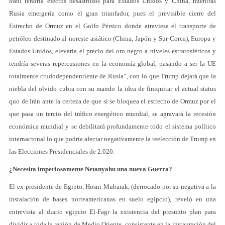
iraní tendría efectos desastrosos para Estados Unidos y China, mientras
Rusia emergería como el gran triunfador, pues el previsible cierre del
Estrecho de Ormuz en el Golfo Pérsico donde atraviesa el transporte de
petróleo destinado al noreste asiático (China, Japón y Sur-Corea), Europa y
Estados Unidos, elevaría el precio del oro negro a niveles estratosféricos y
tendría severas repercusiones en la economía global, pasando a ser la UE
totalmente crudodependentiente de Rusia”, con lo que Trump dejará que la
niebla del olvido cubra con su mando la idea de finiquitar el actual status
quo de Irán ante la certeza de que si se bloquea el estrecho de Ormuz por el
que pasa un tercio del tráfico energético mundial, se agravará la recesión
económica mundial y se debilitará profundamente todo el sistema político
internacional lo que podría afectar negativamente la reelección de Trump en
las Elecciones Presidenciales de 2.020.
¿Necesita imperiosamente Netanyahu una nueva Guerra?
El ex-presidente de Egipto, Hosni Mubarak, (derrocado por su negativa a la
instalación de bases norteamericanas en suelo egipcio), reveló en una
entrevista al diario egipcio El-Fagr la existencia del presunto plan para
dividir a toda la región de Medio Oriente, consistente en la instauración del