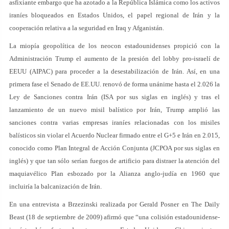
asfixiante embargo que ha azotado a la República Islámica como los activos
iraníes bloqueados en Estados Unidos, el papel regional de Irán y la
cooperación relativa a la seguridad en Iraq y Afganistán.
La miopía geopolítica de los neocon estadounidenses propició con la
Administración Trump el aumento de la presión del lobby pro-israelí de
EEUU (AIPAC) para proceder a la desestabilización de Irán. Así, en una
primera fase el Senado de EE.UU. renovó de forma unánime hasta el 2.026 la
Ley de Sanciones contra Irán (ISA por sus siglas en inglés) y tras el
lanzamiento de un nuevo misil balístico por Irán, Trump amplió las
sanciones contra varias empresas iraníes relacionadas con los misiles
balísticos sin violar el Acuerdo Nuclear firmado entre el G+5 e Irán en 2.015,
conocido como Plan Integral de Acción Conjunta (JCPOA por sus siglas en
inglés) y que tan sólo serían fuegos de artificio para distraer la atención del
maquiavélico Plan esbozado por la Alianza anglo-judía en 1960 que
incluiría la balcanización de Irán.
En una entrevista a Brzezinski realizada por Gerald Posner en The Daily
Beast (18 de septiembre de 2009) afirmó que “una colisión estadounidense-