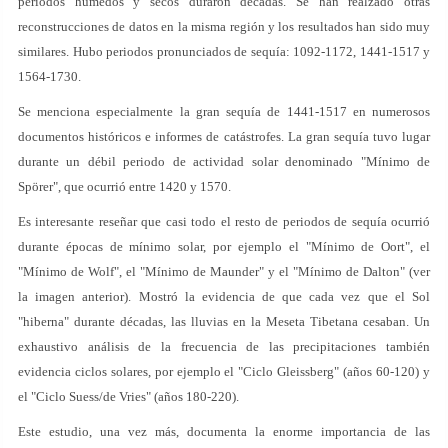
periodos húmedos y secos duraron décadas. Se han realzado otras
reconstrucciones de datos en la misma región y los resultados han sido muy
similares. Hubo periodos pronunciados de sequía: 1092-1172, 1441-1517 y
1564-1730.
Se menciona especialmente la gran sequía de 1441-1517 en numerosos
documentos históricos e informes de catástrofes. La gran sequía tuvo lugar
durante un débil periodo de actividad solar denominado "Mínimo de
Spörer", que ocurrió entre 1420 y 1570.
Es interesante reseñar que casi todo el resto de periodos de sequía ocurrió
durante épocas de mínimo solar, por ejemplo el "Mínimo de Oort", el
"Mínimo de Wolf", el "Mínimo de Maunder" y el "Mínimo de Dalton" (ver
la imagen anterior). Mostró la evidencia de que cada vez que el Sol
"hiberna" durante décadas, las lluvias en la Meseta Tibetana cesaban. Un
exhaustivo análisis de la frecuencia de las precipitaciones también
evidencia ciclos solares, por ejemplo el "Ciclo Gleissberg" (años 60-120) y
el "Ciclo Suess/de Vries" (años 180-220).
Este estudio, una vez más, documenta la enorme importancia de las