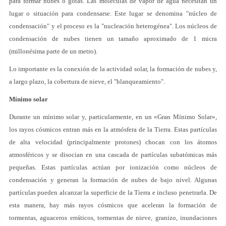
para formar nubes o gotas. Las moléculas de vapor de agua necesitan un
lugar o situación para condensarse. Este lugar se denomina "núcleo de
condensación" y el proceso es la "nucleación heterogénea". Los núcleos de
condensación de nubes tienen un tamaño aproximado de 1 micra
(millonésima parte de un metro).
Lo importante es la conexión de la actividad solar, la formación de nubes y,
a largo plazo, la cobertura de nieve, el "blanqueamiento".
Mínimo solar
Durante un mínimo solar y, particularmente, en un «Gran Mínimo Solar»,
los rayos cósmicos entran más en la atmósfera de la Tierra. Estas partículas
de alta velocidad (principalmente protones) chocan con los átomos
atmosféricos y se disocian en una cascada de partículas subatómicas más
pequeñas. Estas partículas actúan por ionización como núcleos de
condensación y generan la formación de nubes de bajo nivel. Algunas
partículas pueden alcanzar la superficie de la Tierra e incluso penetrarla. De
esta manera, hay más rayos cósmicos que aceleran la formación de
tormentas, aguaceros erráticos, tormentas de nieve, granizo, inundaciones