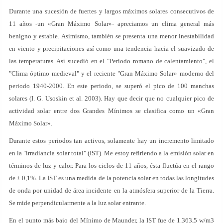
Durante una sucesión de fuertes y largos máximos solares consecutivos de
11 años -un «Gran Máximo Solar»- apreciamos un clima general más
benigno y estable. Asimismo, también se presenta una menor inestabilidad
en viento y precipitaciones así como una tendencia hacia el suavizado de
las temperaturas. Así sucedió en el "Periodo romano de calentamiento", el
"Clima óptimo medieval" y el reciente "Gran Máximo Solar» moderno del
periodo 1940-2000. En este periodo, se superó el pico de 100 manchas
solares (I. G. Usoskin et al. 2003). Hay que decir que no cualquier pico de
actividad solar entre dos Grandes Mínimos se clasifica como un «Gran
Máximo Solar».
Durante estos periodos tan activos, solamente hay un incremento limitado
en la "irradiancia solar total" (IST). Me estoy refiriendo a la emisión solar en
términos de luz y calor. Para los ciclos de 11 años, ésta fluctúa en el rango
de ± 0,1%. La IST es una medida de la potencia solar en todas las longitudes
de onda por unidad de área incidente en la atmósfera superior de la Tierra.
Se mide perpendicularmente a la luz solar entrante.
En el punto más bajo del Mínimo de Maunder, la IST fue de 1.363,5 w/m3