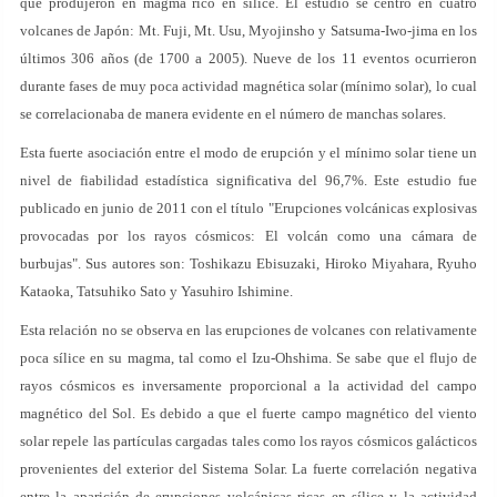
que produjeron en magma rico en sílice. El estudio se centró en cuatro
volcanes de Japón: Mt. Fuji, Mt. Usu, Myojinsho y Satsuma-Iwo-jima en los
últimos 306 años (de 1700 a 2005). Nueve de los 11 eventos ocurrieron
durante fases de muy poca actividad magnética solar (mínimo solar), lo cual
se correlacionaba de manera evidente en el número de manchas solares.
Esta fuerte asociación entre el modo de erupción y el mínimo solar tiene un
nivel de fiabilidad estadística significativa del 96,7%. Este estudio fue
publicado en junio de 2011 con el título "Erupciones volcánicas explosivas
provocadas por los rayos cósmicos: El volcán como una cámara de
burbujas". Sus autores son: Toshikazu Ebisuzaki, Hiroko Miyahara, Ryuho
Kataoka, Tatsuhiko Sato y Yasuhiro Ishimine.
Esta relación no se observa en las erupciones de volcanes con relativamente
poca sílice en su magma, tal como el Izu-Ohshima. Se sabe que el flujo de
rayos cósmicos es inversamente proporcional a la actividad del campo
magnético del Sol. Es debido a que el fuerte campo magnético del viento
solar repele las partículas cargadas tales como los rayos cósmicos galácticos
provenientes del exterior del Sistema Solar. La fuerte correlación negativa
entre la aparición de erupciones volcánicas ricas en sílice y la actividad