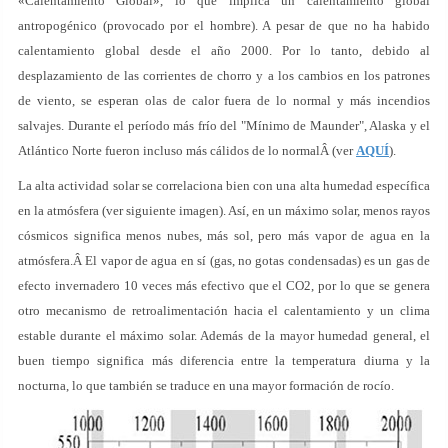
«Calentamiento Global», lo que implica un calentamiento global
antropogénico (provocado por el hombre). A pesar de que no ha habido
calentamiento global desde el año 2000. Por lo tanto, debido al
desplazamiento de las corrientes de chorro y a los cambios en los patrones
de viento, se esperan olas de calor fuera de lo normal y más incendios
salvajes. Durante el período más frío del "Mínimo de Maunder", Alaska y el
Atlántico Norte fueron incluso más cálidos de lo normalÂ (ver
AQUÍ
).
La alta actividad solar se correlaciona bien con una alta humedad específica
en la atmósfera (ver siguiente imagen). Así, en un máximo solar, menos rayos
cósmicos significa menos nubes, más sol, pero más vapor de agua en la
atmósfera.Â El vapor de agua en sí (gas, no gotas condensadas) es un gas de
efecto invernadero 10 veces más efectivo que el CO2, por lo que se genera
otro mecanismo de retroalimentación hacia el calentamiento y un clima
estable durante el máximo solar. Además de la mayor humedad general, el
buen tiempo significa más diferencia entre la temperatura diurna y la
nocturna, lo que también se traduce en una mayor formación de rocío.