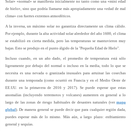
Solar» «normal» se manifiesta inicialmente no tanto como una «mini edad
de hielo», sino que podría llamarse más apropiadamente una «edad de mal
clima» con fuertes extremos atmosféricos.
A la inversa, un máximo solar no garantiza directamente un clima cálido.
Por ejemplo, durante la alta actividad solar alrededor del año 1600, el clima
se estabilizó en cierta medida, pero las temperaturas se mantuvieron muy
bajas. Esto se produjo en el punto álgido de la "Pequeña Edad de Hielo".
Incluso cuando, en un año dado, el promedio de temperatura está sólo
ligeramente por debajo del normal o incluso en la media, todo lo que se
necesita es una nevada o granizada inusuales para arruinar las cosechas
durante una temporada (como ocurrió en Francia y en el Medio Oeste de
EE.UU. en la primavera de 2016 y 2017). Se puede esperar que estas
anomalías (incluyendo terremotos y volcanes) aumenten en general a lo
largo de las zonas de riesgo habituales de desastres naturales (ver
mapa
global
). De manera general se puede decir que para cualquier región dada,
puedes esperar más de lo mismo. Más aún, a largo plazo: enfriamiento
general y sequías.