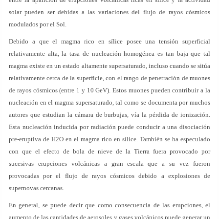
solar pueden ser debidas a las variaciones del flujo de rayos cósmicos
modulados por el Sol.
Debido a que el magma rico en sílice posee una tensión superficial
relativamente alta, la tasa de nucleación homogénea es tan baja que tal
magma existe en un estado altamente supersaturado, incluso cuando se sitúa
relativamente cerca de la superficie, con el rango de penetración de muones
de rayos cósmicos (entre 1 y 10 GeV). Estos muones pueden contribuir a la
nucleación en el magma supersaturado, tal como se documenta por muchos
autores que estudian la cámara de burbujas, vía la pérdida de ionización.
Esta nucleación inducida por radiación puede conducir a una disociación
pre-eruptiva de H2O en el magma rico en sílice. También se ha especulado
con que el efecto de bola de nieve de la Tierra fuera provocado por
sucesivas erupciones volcánicas a gran escala que a su vez fueron
provocadas por el flujo de rayos cósmicos debido a explosiones de
supernovas cercanas.
En general, se puede decir que como consecuencia de las erupciones, el
aumento de las cantidades de aerosoles y gases volcánicos puede generar un