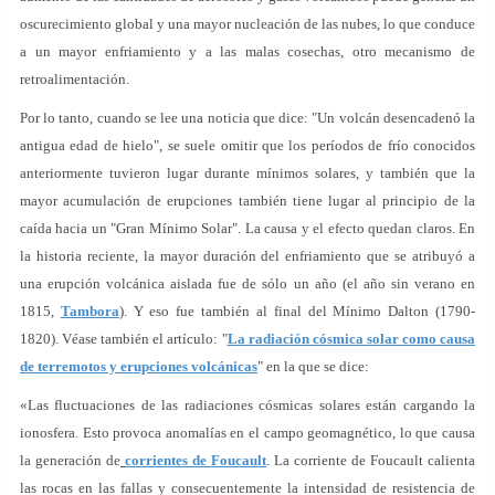
oscurecimiento global y una mayor nucleación de las nubes, lo que conduce
a un mayor enfriamiento y a las malas cosechas, otro mecanismo de
retroalimentación.
Por lo tanto, cuando se lee una noticia que dice: "Un volcán desencadenó la
antigua edad de hielo", se suele omitir que los períodos de frío conocidos
anteriormente tuvieron lugar durante mínimos solares, y también que la
mayor acumulación de erupciones también tiene lugar al principio de la
caída hacia un "Gran Mínimo Solar". La causa y el efecto quedan claros. En
la historia reciente, la mayor duración del enfriamiento que se atribuyó a
una erupción volcánica aislada fue de sólo un año (el año sin verano en
1815,
Tambora
). Y eso fue también al final del Mínimo Dalton (1790-
1820). Véase también el artículo: "
La radiación cósmica solar como causa
de terremotos y erupciones volcánicas
" en la que se dice:
«Las fluctuaciones de las radiaciones cósmicas solares están cargando la
ionosfera. Esto provoca anomalías en el campo geomagnético, lo que causa
la generación de
corrientes de Foucault
. La corriente de Foucault calienta
las rocas en las fallas y consecuentemente la intensidad de resistencia de