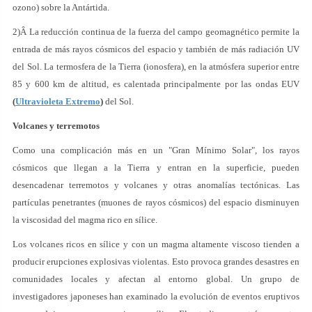
ozono) sobre la Antártida.
2)Â La reducción continua de la fuerza del campo geomagnético permite la
entrada de más rayos cósmicos del espacio y también de más radiación UV
del Sol. La termosfera de la Tierra (ionosfera), en la atmósfera superior entre
85 y 600 km de altitud, es calentada principalmente por las ondas EUV
(
Ultravioleta Extremo
)
del Sol.
Volcanes y terremotos
Como una complicación más en un "Gran Mínimo Solar", los rayos
cósmicos que llegan a la Tierra y entran en la superficie, pueden
desencadenar terremotos y volcanes y otras anomalías tectónicas. Las
partículas penetrantes (muones de rayos cósmicos) del espacio disminuyen
la viscosidad del magma rico en sílice.
Los volcanes ricos en sílice y con un magma altamente viscoso tienden a
producir erupciones explosivas violentas. Esto provoca grandes desastres en
comunidades locales y afectan al entorno global. Un grupo de
investigadores japoneses han examinado la evolución de eventos eruptivos