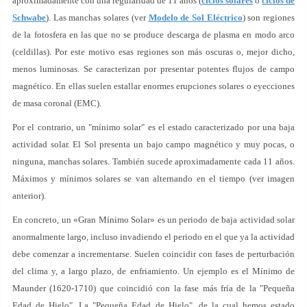
aproximadamente con una regularidad de 11 años (
ciclos solares
o
ciclos de
Schwabe
). Las manchas solares (ver
Modelo de Sol Eléctrico
) son regiones
de la fotosfera en las que no se produce descarga de plasma en modo arco
(celdillas). Por este motivo esas regiones son más oscuras o, mejor dicho,
menos luminosas. Se caracterizan por presentar potentes flujos de campo
magnético. En ellas suelen estallar enormes erupciones solares o eyecciones
de masa coronal (EMC).
Por el contrario, un "mínimo solar" es el estado caracterizado por una baja
actividad solar. El Sol presenta un bajo campo magnético y muy pocas, o
ninguna, manchas solares. También sucede aproximadamente cada 11 años.
Máximos y mínimos solares se van alternando en el tiempo (ver imagen
anterior).
En concreto, un «Gran Mínimo Solar» es un periodo de baja actividad solar
anormalmente largo, incluso invadiendo el periodo en el que ya la actividad
debe comenzar a incrementarse. Suelen coincidir con fases de perturbación
del clima y, a largo plazo, de enfriamiento. Un ejemplo es el Mínimo de
Maunder (1620-1710) que coincidió con la fase más fría de la "Pequeña
Edad de Hielo". La "Pequeña Edad de Hielo", de la cual hemos estado