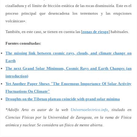
cizalladura y el límite de fricción estática de las rocas disminuiría. Este es el
proceso principal que desencadena los terremotos y las erupciones
volcánicas».
También, en este caso, se tienen en cuenta las [
zonas de riesgo
] habituales.
Fuentes consultadas:
The missing link between cosmic rays, clouds, and climate change on
Earth
The next Grand Solar Minimum, Cosmic Rays and Earth Changes (an
introduction)
Yet Another Paper Shows "The Enormous Importance Of Solar Activity
Fluctuations On Climate"
Droughts on the Tibetan plateau coincide with grand solar minima
*Adolfo Arto es autor de la web
Universoelectrico.info
, titulado en
Ciencias Físicas por la Universidad de Zaragoza, en la rama de Física
atómica y nuclear. Se considera un físico de mente abierta.