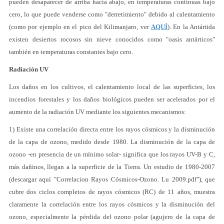
pueden desaparecer de arriba hacia abajo, en temperaturas continuas bajo
cero, lo que puede venderse como "derretimiento" debido al calentamiento
(como por ejemplo en el pico del Kilimanjaro, ver
AQUÍ
). En la Antártida
existen desiertos rocosos sin nieve conocidos como "oasis antárticos"
también en temperaturas constantes bajo cero.
Radiación UV
Los daños en los cultivos, el calentamiento local de las superficies, los
incendios forestales y los daños biológicos pueden ser acelerados por el
aumento de la radiación UV mediante los siguientes mecanismos:
1) Existe una correlación directa entre los rayos cósmicos y la disminución
de la capa de ozono, medido desde 1980. La disminución de la capa de
ozono -en presencia de un mínimo solar- significa que los rayos UV-B y C,
más dañinos, llegan a la superficie de la Tierra. Un estudio de 1980-2007
(descargar aquí "Correlacion Rayos Cósmicos-Ozono. Lu 2009.pdf"), que
cubre dos ciclos completos de rayos cósmicos (RC) de 11 años, muestra
claramente la correlación entre los rayos cósmicos y la disminución del
ozono, especialmente la pérdida del ozono polar (agujero de la capa de