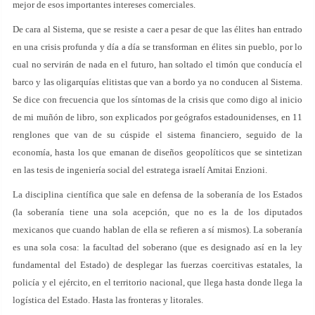
mejor de esos importantes intereses comerciales.
De cara al Sistema, que se resiste a caer a pesar de que las élites han entrado
en una crisis profunda y día a día se transforman en élites sin pueblo, por lo
cual no servirán de nada en el futuro, han soltado el timón que conducía el
barco y las oligarquías elitistas que van a bordo ya no conducen al Sistema.
Se dice con frecuencia que los síntomas de la crisis que como digo al inicio
de mi muñón de libro, son explicados por geógrafos estadounidenses, en 11
renglones que van de su cúspide el sistema financiero, seguido de la
economía, hasta los que emanan de diseños geopolíticos que se sintetizan
en las tesis de ingeniería social del estratega israelí Amitai Enzioni.
La disciplina científica que sale en defensa de la soberanía de los Estados
(la soberanía tiene una sola acepción, que no es la de los diputados
mexicanos que cuando hablan de ella se refieren a sí mismos). La soberanía
es una sola cosa: la facultad del soberano (que es designado así en la ley
fundamental del Estado) de desplegar las fuerzas coercitivas estatales, la
policía y el ejército, en el territorio nacional, que llega hasta donde llega la
logística del Estado. Hasta las fronteras y litorales.