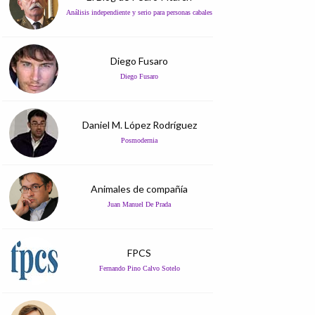
Análisis independiente y serio para personas cabales
Diego Fusaro
Diego Fusaro
Daniel M. López Rodríguez
Posmodernia
Animales de compañía
Juan Manuel De Prada
FPCS
Fernando Pino Calvo Sotelo