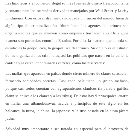
Las hipotecas y el comercio ilegal son las fuentes de dinero fresco, contante
y sonante para los mercados derivados manejados por Wall Street y la city
londinense. Con estos instrumentos no queda un rincón del mundo fuera de
algún tipo de criminalización. Ahora bien, los agentes del crimen son
organizaciones que se mueven como empresas trasnacionales. De alguna
manera son potencias como los Estados. Por ello, la materia que aborda su
estudio es la geopolítica, la geopolítica del crimen. Su objeto es el estudio
de las organizaciones criminales, así las públicas que nacen en la calle, la
cantina y la cárcel denominadas cárteles, como las reservadas:
Las mafias, que aparecen en países donde cierto número de clanes se asocian
formando sociedades secretas. Casi cada país tiene un grupo mafioso,
porque casi todos cuentan con agrupamientos clánicos (la palabra gaélica
clann se aplica a los clanes y a las tribus). De estas hay 9 principales: cuatro
en Italia, una albanokosovar, nacida a principios de este siglo en los
balcanes, la turca, la china, la japonesa y la rusa basada en la etnia jázara
judía.
Salvedad muy importante a ser tratada en especial para el proyecto de