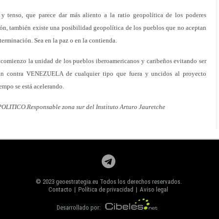
 tenso, que parece dar más aliento a la ratio geopolítica de los poderes
ón, también existe una posibilidad geopolítica de los pueblos que no aceptan
terminación. Sea en la paz o en la contienda.
l comienzo la unidad de los pueblos iberoamericanos y caribeños evitando ser
ón contra VENEZUELA de cualquier tipo que fuera y uncidos al proyecto
iempo se está acelerando.
ITICO.Responsable zona sur del Instituto Arturo Jauretche
© 2023 geoestrategia.eu Todos los derechos reservados.
Contacto
|
Política de privacidad
|
Aviso legal
Desarrollado por: