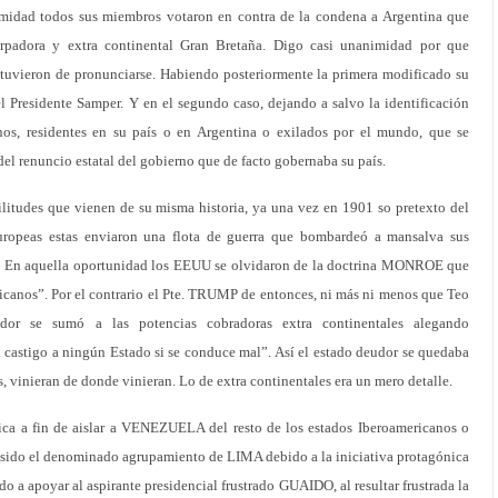
imidad todos sus miembros votaron en contra de la condena a Argentina que
rpadora y extra continental Gran Bretaña. Digo casi unanimidad por que
vieron de pronunciarse. Habiendo posteriormente la primera modificado su
l Presidente Samper. Y en el segundo caso, dejando a salvo la identificación
os, residentes en su país o en Argentina o exilados por el mundo, que se
el renuncio estatal del gobierno que de facto gobernaba su país.
itudes que vienen de su misma historia, ya una vez en 1901 so pretexto del
uropeas estas enviaron una flota de guerra que bombardeó a mansalva sus
. En aquella oportunidad los EEUU se olvidaron de la doctrina MONROE que
icanos”. Por el contrario el Pte. TRUMP de entonces, ni más ni menos que Teo
r se sumó a las potencias cobradoras extra continentales alegando
 castigo a ningún Estado si se conduce mal”. Así el estado deudor se quedaba
s, vinieran de donde vinieran. Lo de extra continentales era un mero detalle.
tica a fin de aislar a VENEZUELA del resto de los estados Iberoamericanos o
a sido el denominado agrupamiento de LIMA debido a la iniciativa protagónica
 a apoyar al aspirante presidencial frustrado GUAIDO, al resultar frustrada la