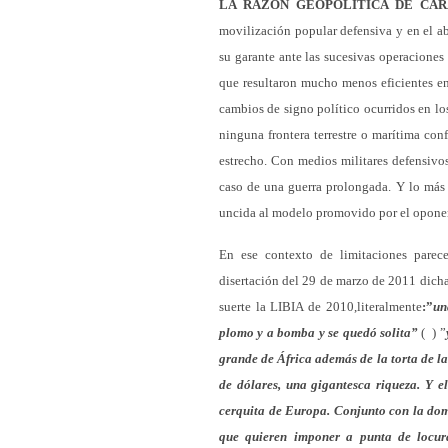
LA RAZÓN GEOPOLITICA DE CAR
movilización popular defensiva y en el a
su garante ante las sucesivas operaciones
que resultaron mucho menos eficientes en
cambios de signo político ocurridos en l
ninguna frontera terrestre o marítima con
estrecho. Con medios militares defensivos
caso de una guerra prolongada. Y lo más 
uncida al modelo promovido por el opone
En ese contexto de limitaciones pare
disertación del 29 de marzo de 2011 dicha 
suerte la LIBIA de 2010,literalmente
:”
un
plomo y a bomba y se quedó solita”
( ) ”
grande de África además de la torta de l
de dólares, una gigantesca riqueza. Y 
cerquita de Europa. Conjunto con la dom
que quieren imponer a punta de 