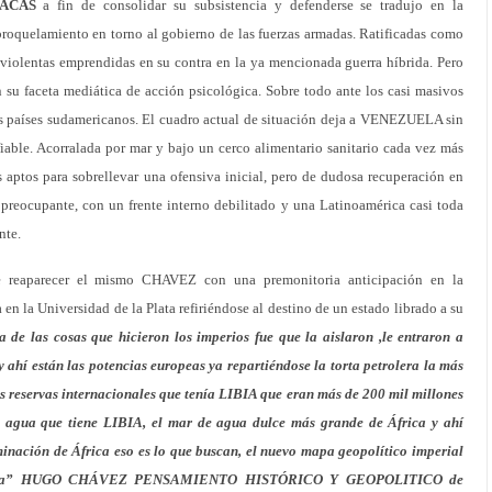
ACAS
a fin de consolidar su subsistencia y defenderse se tradujo en la
broquelamiento en torno al gobierno de las fuerzas armadas. Ratificadas como
 violentas emprendidas en su contra en la ya mencionada guerra híbrida. Pero
 su faceta mediática de acción psicológica. Sobre todo ante los casi masivos
os países sudamericanos. El cuadro actual de situación deja a VENEZUELA sin
fiable. Acorralada por mar y bajo un cerco alimentario sanitario cada vez más
 aptos para sobrellevar una ofensiva inicial, pero de dudosa recuperación en
preocupante, con un frente interno debilitado y una Latinoamérica casi toda
nte.
ce reaparecer el mismo CHAVEZ con una premonitoria anticipación en la
en la Universidad de la Plata refiriéndose al destino de un estado librado a su
a de las cosas que hicieron los imperios fue que la aislaron ,le entraron a
y ahí están las potencias europeas ya repartiéndose la torta petrolera la más
as reservas internacionales que tenía LIBIA que eran más de 200 mil millones
el agua que tiene LIBIA, el mar de agua dulce más grande de África y ahí
inación de África eso es lo que buscan, el nuevo mapa geopolítico imperial
locura” HUGO CHÁVEZ PENSAMIENTO HISTÓRICO Y GEOPOLITICO de