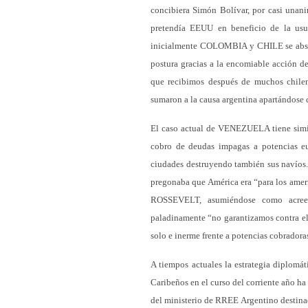
concibiera Simón Bolívar, por casi unan
pretendía EEUU en beneficio de la usu
inicialmente COLOMBIA y CHILE se abstu
postura gracias a la encomiable acción de
que recibimos después de muchos chilen
sumaron a la causa argentina apartándose d
El caso actual de VENEZUELA tiene simil
cobro de deudas impagas a potencias e
ciudades destruyendo también sus navíos
pregonaba que América era “para los amer
ROSSEVELT, asumiéndose como acreedo
paladinamente “no garantizamos contra el
solo e inerme frente a potencias cobradora
A tiempos actuales la estrategia diplomá
Caribeños en el curso del corriente año h
del ministerio de RREE Argentino destinado