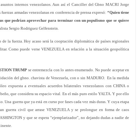
n asuntos internos venezolanos. Aun así el Canciller del Gbno MACRI Jorge
 fuerzas armadas venezolanas en conferencia de prensa expresó:
“Quien tiene
plus que podrían aprovechar para terminar con un populismo que se quiere
alista Sergio Rodriguez Gelfenstein.
 de la fuerza. Hoy acaso será la cooptación diplomática de países regionales
militar. Como puede verse VENEZUELA en relación a la situación geopolítica
ESTION TRUMP
se entremezcla con lo antes enumerado. No puede aceptar en
solidación del gbno. chavista de Venezuela, con o sin MADURO. En la medida
óleo expuesta a eventuales acuerdos bilaterales venezolanos con CHINA o
beño, que considera su espacio vital. En el más puro estilo YALTA. Y por ello
ario. Una guerra que ya está en curso por fases cada vez más duras. Y cuya etapa
ran guerra civil que arrase VENEZUELA y se prolongue en forma de caos
WASHINGTON y que se espera “ejemplarizador”, no dejando dudas a nadie de
tinente.