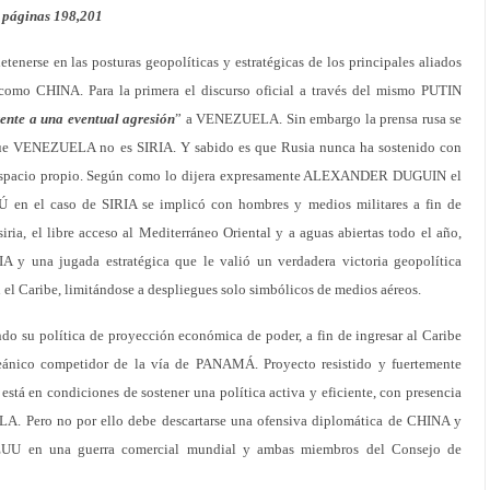
páginas 198,201
tenerse en las posturas geopolíticas y estratégicas de los principales aliados
o CHINA. Para la primera el discurso oficial a través del mismo PUTIN
rente a una eventual agresión
” a VENEZUELA. Sin embargo la prensa rusa se
 que VENEZUELA no es SIRIA. Y sabido es que Rusia nunca ha sostenido con
u espacio propio. Según como lo dijera expresamente ALEXANDER DUGUIN el
 en el caso de SIRIA se implicó con hombres y medios militares a fin de
iria, el libre acceso al Mediterráneo Oriental y a aguas abiertas todo el año,
IA y una jugada estratégica que le valió un verdadera victoria geopolítica
 el Caribe, limitándose a despliegues solo simbólicos de medios aéreos.
 su política de proyección económica de poder, a fin de ingresar al Caribe
nico competidor de la vía de PANAMÁ. Proyecto resistido y fuertemente
 en condiciones de sostener una política activa y eficiente, con presencia
A. Pero no por ello debe descartarse una ofensiva diplomática de CHINA y
EUU en una guerra comercial mundial y ambas miembros del Consejo de