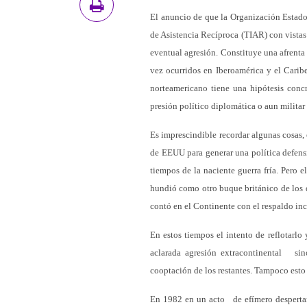
El anuncio de que la Organización Estad
de Asistencia Recíproca (TIAR) con vistas
eventual agresión. Constituye una afrenta
vez ocurridos en Iberoamérica y el Cari
norteamericano tiene una hipótesis conc
presión político diplomática o aun mili
Es imprescindible recordar algunas cosas
de EEUU para generar una política defensi
tiempos de la naciente guerra fría. Pero 
hundió como otro buque británico de los q
contó en el Continente con el respaldo
En estos tiempos el intento de reflotarlo
aclarada agresión extracontinental sin
cooptación de los restantes. Tampoco esto
En 1982 en un acto de efímero despertar 