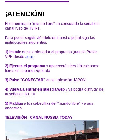
¡ATENCIÓN!
El denominado "mundo libre" ha censurado la señal del
canal ruso de TV RT.
Para poder seguir viéndolo en nuestro portal siga las
instrucciones siguientes:
1) Instale
en su ordenador el programa gratuito Proton
VPN desde
aquí:
2) Ejecute el programa
y aparecerán tres Ubicaciones
libres en la parte izquierda
3) Pulse "CONECTAR"
en la ubicación JAPÓN
4) Vuelva a entrar en nuestra web
y ya podrá disfrutar de
la señal de RT TV
5) Maldiga
a los cabecillas del "mundo libre" y a sus
ancestros
TELEVISIÓN - CANAL RUSSIA TODAY