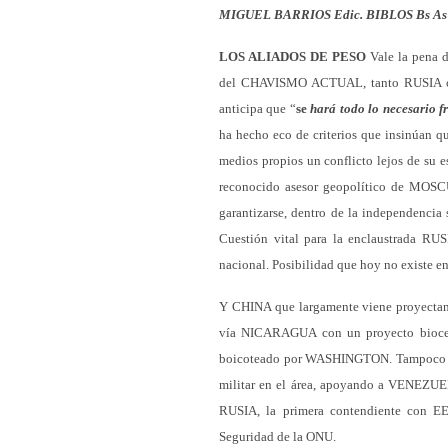
MIGUEL BARRIOS Edic. BIBLOS Bs As 
LOS ALIADOS DE PESO
Vale la pena de
del CHAVISMO ACTUAL, tanto RUSIA com
anticipa que “
se
hará todo lo necesario f
ha hecho eco de criterios que insinúan
medios propios un conflicto lejos de s
reconocido asesor geopolítico de MOSCÚ
garantizarse, dentro de la independencia s
Cuestión vital para la enclaustrada RUS
nacional. Posibilidad que hoy no existe en
Y CHINA que largamente viene proyectando
vía NICARAGUA con un proyecto bioceá
boicoteado por WASHINGTON. Tampoco está
militar en el área, apoyando a VENEZUEL
RUSIA, la primera contendiente con E
Seguridad de la ONU.