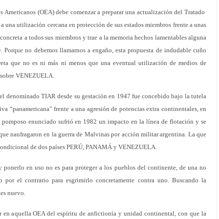
os Americanos (OEA) debe comenzar a preparar una actualización del Tratado
 a una utilización cercana en protección de sus estados miembros frente a unas
 concreta a todos sus miembros y trae a la memoria hechos lamentables alguna
be. Porque no debemos llamarnos a engaño, esta propuesta de indudable cuño
reta que no es ni más ni menos que una eventual utilización de medios de
tar sobre VENEZUELA.
, el denominado TIAR desde su gestación en 1947 fue concebido bajo la tutela
va “panamericana” frente a una agresión de potencias extra continentales, en
el pomposo enunciado sufrió en 1982 un impacto en la línea de flotación y se
ue naufragaron en la guerra de Malvinas por acción militar argentina. La que
 incondicional de dos países PERÚ, PANAMÁ y VENEZUELA.
 y ponerlo en uso no es para proteger a los pueblos del continente, de una no
o por el contrario para esgrimirlo concretamente contra uno. Buscando la
 es nuevo.
en aquella OEA del espíritu de anfictionía y unidad continental, con que la