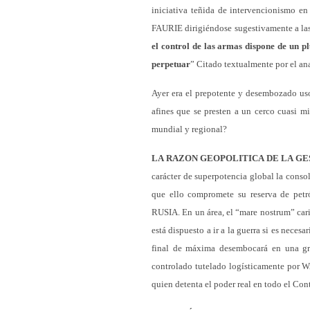
iniciativa teñida de intervencionismo e
FAURIE dirigiéndose sugestivamente a las
el control de las armas dispone de un 
perpetuar
” Citado textualmente por el an
Ayer era el prepotente y desembozado uso
afines que se presten a un cerco cuasi 
mundial y regional?
LA RAZON GEOPOLITICA DE LA G
carácter de superpotencia global la con
que ello compromete su reserva de petr
RUSIA. En un área, el “mare nostrum” cari
está dispuesto a ir a la guerra si es neces
final de máxima desembocará en una g
controlado tutelado logísticamente por 
quien detenta el poder real en todo el Con