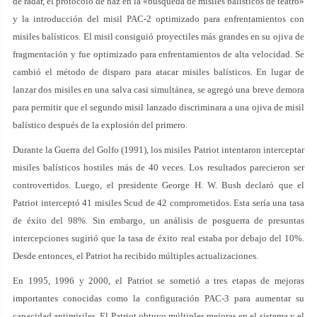
de radar, el protocolo de haz en la «búsqueda de misiles balísticos de teatro»
y la introducción del misil PAC-2 optimizado para enfrentamientos con
misiles balísticos. El misil consiguió proyectiles más grandes en su ojiva de
fragmentación y fue optimizado para enfrentamientos de alta velocidad. Se
cambió el método de disparo para atacar misiles balísticos. En lugar de
lanzar dos misiles en una salva casi simultánea, se agregó una breve demora
para permitir que el segundo misil lanzado discriminara a una ojiva de misil
balístico después de la explosión del primero.
Durante la Guerra del Golfo (1991), los misiles Patriot intentaron interceptar
misiles balísticos hostiles más de 40 veces. Los resultados parecieron ser
controvertidos. Luego, el presidente George H. W. Bush declaró que el
Patriot interceptó 41 misiles Scud de 42 comprometidos. Esta sería una tasa
de éxito del 98%. Sin embargo, un análisis de posguerra de presuntas
intercepciones sugirió que la tasa de éxito real estaba por debajo del 10%.
Desde entonces, el Patriot ha recibido múltiples actualizaciones.
En 1995, 1996 y 2000, el Patriot se sometió a tres etapas de mejoras
importantes conocidas como la configuración PAC-3 para aumentar su
capacidad antimisiles. El Patriot obtuvo múltiples mejoras en el sistema y el