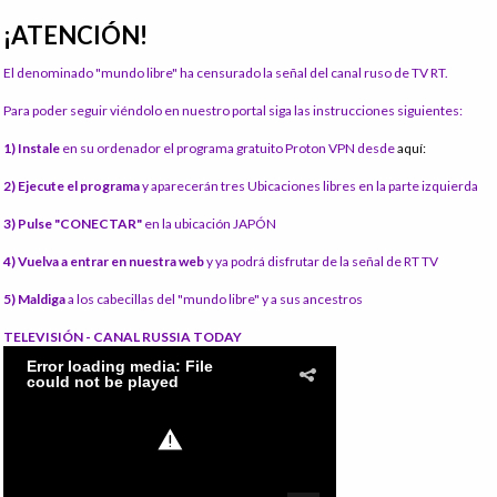
¡ATENCIÓN!
El denominado "mundo libre" ha censurado la señal del canal ruso de TV RT.
Para poder seguir viéndolo en nuestro portal siga las instrucciones siguientes:
1) Instale
en su ordenador el programa gratuito Proton VPN desde
aquí:
2) Ejecute el programa
y aparecerán tres Ubicaciones libres en la parte izquierda
3) Pulse "CONECTAR"
en la ubicación JAPÓN
4) Vuelva a entrar en nuestra web
y ya podrá disfrutar de la señal de RT TV
5) Maldiga
a los cabecillas del "mundo libre" y a sus ancestros
TELEVISIÓN - CANAL RUSSIA TODAY