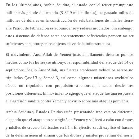
En los últimos años, Arabia Saudita, el estado con el tercer presupuesto
militar más grande del mundo ($ 82.9 mil millones), ha gastado miles de
millones de dólares en la construcción de seis batallones de misiles tierra-
aire Patriot de fabricación estadounidense y radares asociados. Sin embargo,
estos sistemas de defensa aérea aparentemente sofisticados parecen no ser
suficientes para proteger los objetos clave de la infraestructura.
El movimiento AnsarAllah de Yemen (más ampliamente descrito por los
medios como los hutíes) se atribuyó la responsabilidad del ataque del 14 de
septiembre. Según AnsarAllah, sus fuerzas emplearon vehículos aéreos no
tripulados Qasef-3 y Samad-3, así como algunos misteriosos «vehículos
aéreos no tripulados con propulsión a chorro», lanzados desde tres
posiciones diferentes. El movimiento agregó que el ataque fue una respuesta
a la agresión saudita contra Yemen y advirtió sobre más ataques por venir.
Arabia Saudita y Estados Unidos están presentando una versión diferente,
alegando que el ataque no se originó en Yemen y se llevó a cabo con drones
y misiles de crucero fabricados en Irán. El ejército saudí explicó el fracaso
de la defensa aérea al afirmar que los drones y misiles provenían del norte,