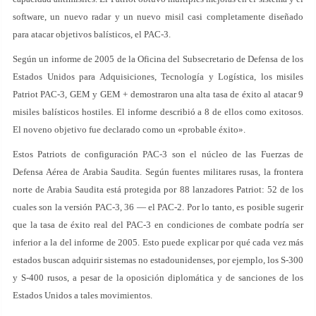
software, un nuevo radar y un nuevo misil casi completamente diseñado
para atacar objetivos balísticos, el PAC-3.
Según un informe de 2005 de la Oficina del Subsecretario de Defensa de los
Estados Unidos para Adquisiciones, Tecnología y Logística, los misiles
Patriot PAC-3, GEM y GEM + demostraron una alta tasa de éxito al atacar 9
misiles balísticos hostiles. El informe describió a 8 de ellos como exitosos.
El noveno objetivo fue declarado como un «probable éxito».
Estos Patriots de configuración PAC-3 son el núcleo de las Fuerzas de
Defensa Aérea de Arabia Saudita. Según fuentes militares rusas, la frontera
norte de Arabia Saudita está protegida por 88 lanzadores Patriot: 52 de los
cuales son la versión PAC-3, 36 — el PAC-2. Por lo tanto, es posible sugerir
que la tasa de éxito real del PAC-3 en condiciones de combate podría ser
inferior a la del informe de 2005. Esto puede explicar por qué cada vez más
estados buscan adquirir sistemas no estadounidenses, por ejemplo, los S-300
y S-400 rusos, a pesar de la oposición diplomática y de sanciones de los
Estados Unidos a tales movimientos.