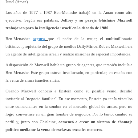
Israel (Aman).
Los años de 1977 a 1987 Ben-Menashe trabajó en la Aman como alto
ejecutivo. Según sus palabras,
Jeffrey y su pareja Ghislaine Maxwell
trabajaron para la inteligencia israelí en la década de 1980
.
Ben-Menashe
a
segura
que el padre de la mujer, el multimillonario
británico, propietario del grupo de medios DailyMirror, Robert Maxwell, era
un agente de inteligencia israelí y realizó misiones de especial importancia.
A disposición de Maxwell había un grupo de agentes, que también incluía a
Ben-Menashe. Este grupo estuvo involucrado, en particular, en estafas con
la venta de armas israelíes a Irán.
Cuando Maxwell conoció a Epstein como su posible yerno, decidió
invitarle al "negocio familiar". En ese momento, Epstein ya tenía vínculos
entre comerciantes en la sombra en el mercado global de armas, pero no
logró convertirse en un gran hombre de negocios. Por lo tanto, cambió su
perfil y, junto con Ghislaine,
comenzó a crear un sistema de chantaje
político mediante la venta de esclavas sexuales menores
.