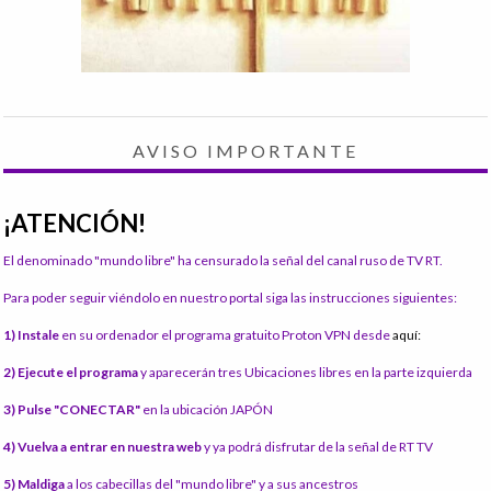
AVISO IMPORTANTE
¡ATENCIÓN!
El denominado "mundo libre" ha censurado la señal del canal ruso de TV RT.
Para poder seguir viéndolo en nuestro portal siga las instrucciones siguientes:
1) Instale
en su ordenador el programa gratuito Proton VPN desde
aquí:
2) Ejecute el programa
y aparecerán tres Ubicaciones libres en la parte izquierda
3) Pulse "CONECTAR"
en la ubicación JAPÓN
4) Vuelva a entrar en nuestra web
y ya podrá disfrutar de la señal de RT TV
5) Maldiga
a los cabecillas del "mundo libre" y a sus ancestros