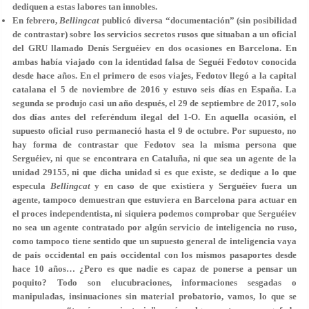
dediquen a estas labores tan innobles.
En febrero,
Bellingcat
publicó diversa “documentación” (sin posibilidad
de contrastar) sobre los servicios secretos rusos que situaban a un oficial
del GRU llamado
Denís Serguéiev
en dos ocasiones en Barcelona. En
ambas había viajado con la identidad falsa de Seguéi Fedotov conocida
desde hace años. En el primero de esos viajes, Fedotov llegó a la capital
catalana el 5 de noviembre de 2016 y estuvo seis días en España. La
segunda se produjo casi un año después, el 29 de septiembre de 2017, solo
dos días antes del referéndum ilegal del 1-O. En aquella ocasión, el
supuesto oficial ruso permaneció hasta el 9 de octubre. Por supuesto, no
hay forma de contrastar que Fedotov sea la misma persona que
Serguéiev, ni que se encontrara en Cataluña, ni que sea un agente de la
unidad 29155, ni que dicha unidad si es que existe, se dedique a lo que
especula
Bellingcat
y en caso de que existiera y Serguéiev fuera un
agente, tampoco demuestran que estuviera en Barcelona para actuar en
el proces independentista, ni siquiera podemos comprobar que Serguéiev
no sea un agente contratado por algún servicio de inteligencia no ruso,
como tampoco tiene sentido que un supuesto general de inteligencia vaya
de país occidental en país occidental con los mismos pasaportes desde
hace 10 años… ¿Pero es que nadie es capaz de ponerse a pensar un
poquito? Todo son elucubraciones, informaciones sesgadas o
manipuladas, insinuaciones sin material probatorio, vamos, lo que se