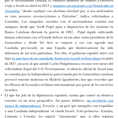
por el secesionismo catalán. El entonces ministro de Asuntos Exteriores
viajó a Israel en abril en 2013 y
mantuvo un encuentro con Netanyahu en
Jerusalén
, "d
onde expliqué con absoluta claridad que, si nos molestaban
en esto, nosotros reconoceríamos a Palestina
", indica refiriéndose a
Cataluña. Las simpatías israelíes con el nacionalismo catalán son
antiguas, desde que Jordi Pujol puso a disposición de los sionistas la
Banca Catalana durante la guerra de 1967. Pujol siguió cultivando
buenas relaciones con el Estado hebreo en sus años como presidente de la
Generalitat y desde Tel Aviv se empezó a ver con agrado una
Cataluña pro-israelí, no una España que históricamente ha sido
defensora de las tesis palestinas. Por ello, el gobierno español miró con
lupa
la apertura de un consulado honorario israelí en Barcelona
en junio
de 2017, un acto al que asistió Carles Puigdemont a escasos tres meses del
referéndum ilegal del 1-O. Precisamente, el silencio oficial de Israel ante
la consulta por la independencia patrocinada por la Generalitat catalana
provocó enorme malestar en Madrid. Igualmente, hay que recordar que
los Mossos de Escuadra recibían entrenamiento por parte de los servicios
israelíes.
El que fue jefe de la diplomacia española cuenta que centró su ofensiva
exterior en un área geográfica -los países bálticos-,
un territorio con
ansias de independencia
-Escocia- y un país que amagaba con respaldar
a una Cataluña independiente -el citado Israel-. A los primeros –Estonia,
Lituania y Letonia- les sugirió "claramente" que, si ellos seguían