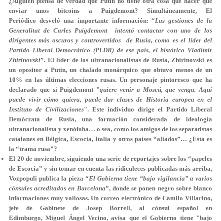
¿Alguien piensa de verdad que Putin no tiene otra cosa que hacer que
enviar unos bitcoins a Puigdemont? Simultáneamente, El
Periódico desveló una importante información: “
Las gestiones de la
Generalitat de Carles Puigdemont intentó contactar con uno de los
dirigentes más oscuros y controvertidos de Rusia, como es el líder del
Partido Liberal Democrático (PLDR) de ese país, el histórico Vladímir
Zhirinovski
”. El líder de los ultranacionalistas de Rusia, Zhirinovski es
un opositor a Putin, un chalado monárquico que obtuvo menos de un
10% en las últimas elecciones rusas. Un personaje pintoresco que ha
declarado que si Puigdemont "
quiere venir a Moscú, que venga. Aquí
puede vivir cómo quiera, puede dar clases de Historia europea en el
Instituto de Civilizaciones
". Este individuo dirige el Partido Liberal
Demócrata de Rusia, una formación considerada de ideología
ultranacionalista y xenófoba… o sea, como los amigos de los separatistas
catalanes en Bélgica, Escocia, Italia y otros países “aliados”… ¿Esta es
la “trama rusa”?
El 20 de noviembre,
siguiendo una serie de reportajes sobre los “papeles
de Escocia” y sin tomar en cuenta las ridiculeces publicadas más arriba,
Vozpopuli publica la pieza “
El Gobierno tiene “bajo vigilancia” a varios
cónsules acreditados en Barcelona
”,
donde se ponen negro sobre blanco
informaciones muy valiosas.
Un correo electrónico de Camilo Villarino,
jefe de Gabinete de Josep Borrell, al cónsul español en
Edimburgo, Miguel Ángel Vecino, avisa que el Gobierno tiene "bajo