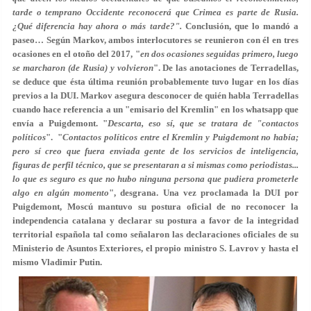
tarde o temprano Occidente reconocerá que Crimea es parte de Rusia.
¿Qué diferencia hay ahora o más tarde?".
Conclusión, que lo mandó a
paseo… Según Markov, ambos interlocutores se reunieron con él en tres
ocasiones en el otoño del 2017, "
en dos ocasiones seguidas primero, luego
se marcharon (de Rusia) y volvieron
". De las anotaciones de Terradellas,
se deduce que ésta última reunión probablemente tuvo lugar en los días
previos a la DUI. Markov asegura desconocer de quién habla Terradellas
cuando hace referencia a un "emisario del Kremlin" en los whatsapp que
envía a Puigdemont. "
Descarta, eso sí, que se tratara de "contactos
políticos
". "
Contactos políticos entre el Kremlin y Puigdemont no había;
pero sí creo que fuera enviada gente de los servicios de inteligencia,
figuras de perfil técnico, que se presentaran a si mismas como periodistas...
lo que es seguro es que no hubo ninguna persona que pudiera prometerle
algo en algún momento
", desgrana. Una vez proclamada la DUI por
Puigdemont, Moscú mantuvo su postura oficial de no reconocer la
independencia catalana y declarar su postura a favor de la integridad
territorial española tal como señalaron las declaraciones oficiales de su
Ministerio de Asuntos Exteriores, el propio ministro S. Lavrov y hasta el
mismo Vladimir Putin.