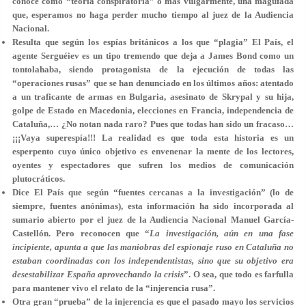
conoce como “teoría conspiratoria” o más vulgarmente, una magufada
que, esperamos no haga perder mucho tiempo al juez de la Audiencia
Nacional.
Resulta que según los espías británicos a los que “plagia” El País, el
agente Serguéiev es un tipo tremendo que deja a James Bond como un
tontolahaba, siendo protagonista de la ejecución de todas las
“operaciones rusas” que se han denunciado en los últimos años: atentado
a un traficante de armas en Bulgaria, asesinato de Skrypal y su hija,
golpe de Estado en Macedonia, elecciones en Francia, independencia de
Cataluña,… ¿No notan nada raro? Pues que todas han sido un fracaso…
¡¡¡Vaya superespía!!! La realidad es que toda esta historia es un
esperpento cuyo único objetivo es envenenar la mente de los lectores,
oyentes y espectadores que sufren los medios de comunicación
plutocráticos.
Dice El País que según “fuentes cercanas a la investigación” (lo de
siempre, fuentes anónimas), esta información ha sido incorporada al
sumario abierto por el juez de la Audiencia Nacional Manuel García-
Castellón. Pero reconocen que “
La investigación, aún en una fase
incipiente, apunta a que las maniobras del espionaje ruso en Cataluña
no
estaban coordinadas con los independentistas
, sino que su objetivo era
desestabilizar España aprovechando la crisis
”. O sea, que todo es farfulla
para mantener vivo el relato de la “injerencia rusa”.
Otra gran “prueba” de la injerencia es que el pasado mayo los servicios