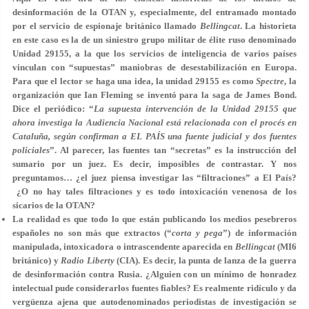
desinformación de la OTAN y, especialmente, del entramado montado
por el servicio de espionaje británico llamado
Bellingcat
. La historieta
en este caso es la de un siniestro grupo militar de élite ruso denominado
Unidad 29155, a la que los servicios de inteligencia de varios países
vinculan con “supuestas” maniobras de desestabilización en Europa.
Para que el lector se haga una idea, la unidad 29155 es como
Spectre
, la
organización que Ian Fleming se inventó para la saga de James Bond.
Dice el periódico: “
La supuesta intervención de la Unidad 29155 que
ahora investiga la Audiencia Nacional está relacionada con el procés en
Cataluña, según confirman a EL PAÍS una fuente judicial y dos fuentes
policiales
”. Al parecer, las fuentes tan “secretas” es la instrucción del
sumario por un juez. Es decir, imposibles de contrastar. Y nos
preguntamos… ¿el juez piensa investigar las “filtraciones” a El País?
¿O no hay tales filtraciones y es todo intoxicación venenosa de los
sicarios de la OTAN?
La realidad es que todo lo que están publicando los medios pesebreros
españoles no son más que extractos (“
corta y pega
”) de información
manipulada, intoxicadora o intrascendente aparecida en
Bellingcat
(MI6
británico) y
Radio Liberty
(CIA). Es decir, la punta de lanza de la guerra
de desinformación contra Rusia. ¿Alguien con un mínimo de honradez
intelectual pude considerarlos fuentes fiables? Es realmente ridículo y da
vergüenza ajena que autodenominados periodistas de investigación se