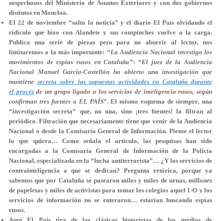
sospechosos del Ministerio de Asuntos Exteriores y con dos gobiernos
distintos en Moncloa.
El 22 de noviembre
“salta la noticia” y el diario El País olvidando el
ridículo que hizo con Alandete y sus compinches vuelve a la carga.
Publica una serie de piezas pero para no aburrir al lector, nos
limitaremos a la más importante: “
La Audiencia Nacional investiga los
movimientos de espías rusos en Cataluña
”: “
El juez de la Audiencia
Nacional Manuel García-Castellón ha abierto una investigación que
mantiene
secreta sobre las supuestas actividades en Cataluña durante
el procés
de un grupo ligado a los servicios de inteligencia rusos, según
confirman tres fuentes a EL PAÍS
”. El mismo esquema de siempre, una
“investigación secreta” que, no una, sino ¡tres fuentes! la filtran al
periódico. Filtración que necesariamente tiene que venir de la Audiencia
Nacional o desde la Comisaría General de Información. Piense el lector
lo que quiera… Como señala el artículo, las pesquisas han sido
encargadas a la Comisaría General de Información de la Policía
Nacional, especializada en la “lucha antiterrorista”… ¿Y los servicios de
contrainteligencia a que se dedican? Pregunta retórica, porque ya
sabemos que por Cataluña se pasearon miles y miles de urnas, millones
de papeletas y miles de activistas para tomar los colegios aquel 1-O y los
servicios de información no se enteraron… estarían buscando espías
rusos.
Aquí El País tira de las clásicas historietas de los medios de