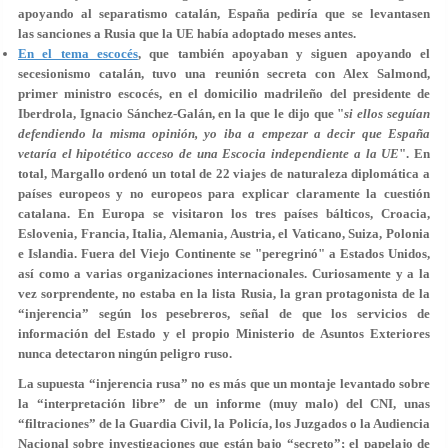
apoyando al separatismo catalán, España pediría que se levantasen
las sanciones a Rusia que la UE había adoptado meses antes.
En el tema escocés
, que también apoyaban y siguen apoyando el
secesionismo catalán, tuvo una reunión secreta con Alex Salmond,
primer ministro escocés, en el domicilio madrileño del presidente de
Iberdrola, Ignacio Sánchez-Galán, en la que le dijo que "
si ellos seguían
defendiendo la misma opinión, yo iba a empezar a decir que España
vetaría el hipotético acceso de una Escocia independiente a la UE
". En
total, Margallo ordenó un total de 22 viajes de naturaleza diplomática a
países europeos y no europeos para explicar claramente la cuestión
catalana. En Europa se visitaron los tres países bálticos, Croacia,
Eslovenia, Francia, Italia, Alemania, Austria, el Vaticano, Suiza, Polonia
e Islandia. Fuera del Viejo Continente se "peregrinó" a Estados Unidos,
así como a varias organizaciones internacionales. Curiosamente y a la
vez sorprendente, no estaba en la lista Rusia, la gran protagonista de la
“injerencia” según los pesebreros, señal de que los servicios de
información del Estado y el propio Ministerio de Asuntos Exteriores
nunca detectaron ningún peligro ruso.
La supuesta “injerencia rusa” no es más que un montaje levantado sobre
la “interpretación libre” de un informe (muy malo) del CNI, unas
“filtraciones” de la Guardia Civil, la Policía, los Juzgados o la Audiencia
Nacional sobre investigaciones que están bajo “secreto”; el papelajo de