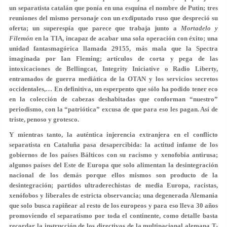
un separatista catalán que ponía en una esquina el nombre de Putin; tres
reuniones del mismo personaje con un exdiputado ruso que despreció su
oferta; un superespía que parece que trabaja junto a
Mortadelo y
Filemón
en la TIA, incapaz de acabar una sola operación con éxito; una
unidad fantasmagórica llamada 29155, más mala que la Spectra
imaginada por Ian Fleming; artículos de corta y pega de las
intoxicaciones de Bellingcat, Integrity Iniciative o Radio Liberty,
entramados de guerra mediática de la OTAN y los servicios secretos
occidentales,… En definitiva, un esperpento que sólo ha podido tener eco
en la colección de cabezas deshabitadas que conforman “nuestro”
periodismo, con la “patriótica” excusa de que para eso les pagan. Así de
triste, penoso y grotesco.
Y mientras tanto, la auténtica injerencia extranjera en el conflicto
separatista en Cataluña pasa desapercibida
: la actitud infame de los
gobiernos de los países Bálticos con su racismo y xenofobia antirusa;
algunos países del Este de Europa que solo alimentan la desintegración
nacional de los demás porque ellos mismos son producto de la
desintegración; partidos ultraderechistas de media Europa, racistas,
xenófobos y liberales de estricta observancia; una degenerada Alemania
que solo busca rapiñear al resto de los europeos y para eso lleva 30 años
promoviendo el separatismo por toda el continente, c
omo detalle basta
recordar la instrucción de los directivos de la multinacional alemana T-