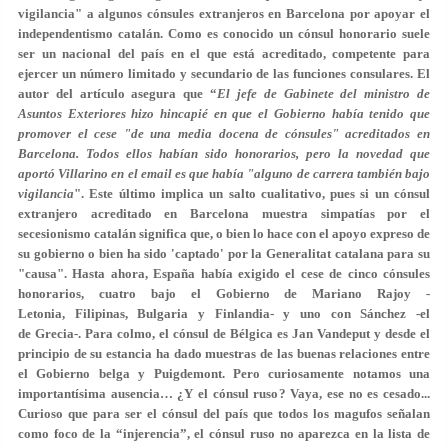
vigilancia" a algunos cónsules extranjeros en Barcelona por apoyar el
independentismo catalán. Como es conocido un cónsul honorario suele
ser un nacional del país en el que está acreditado, competente para
ejercer un número limitado y secundario de las funciones consulares. El
autor del artículo asegura que “
El jefe de Gabinete del ministro de
Asuntos Exteriores hizo hincapié en que el Gobierno había tenido que
promover el cese "de una media docena de cónsules" acreditados en
Barcelona. Todos ellos habían sido honorarios, pero la novedad que
aportó Villarino en el email es que había "alguno de carrera también bajo
vigilancia
". Este último implica un salto cualitativo, pues si un cónsul
extranjero acreditado en Barcelona muestra simpatías por el
secesionismo catalán significa que, o bien lo hace con el apoyo expreso de
su gobierno o bien ha sido 'captado' por la Generalitat catalana para su
"causa". Hasta ahora, España había exigido el cese de cinco cónsules
honorarios, cuatro bajo el Gobierno de Mariano Rajoy -
Letonia, Filipinas, Bulgaria y Finlandia- y uno con Sánchez -el
de Grecia-. Para colmo, el cónsul de Bélgica es Jan Vandeput y desde el
principio de su estancia ha dado muestras de las buenas relaciones entre
el Gobierno belga y Puigdemont. Pero curiosamente notamos una
importantísima ausencia… ¿Y el cónsul ruso? Vaya, ese no es cesado...
Curioso que para ser el cónsul del país que todos los magufos señalan
como foco de la “injerencia”, el cónsul ruso no aparezca en la lista de