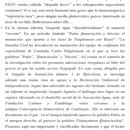
EEUU estaba callado “dejando hacer” a los enloquecidos separatistas
catalanes? Si es así, esto sería bastante más grave que la fantasmagórica
“injerencia rusa”, pero ningún medio plutocrático parece interesado en
tirar de ese hilo. Reflexionen sobre ello…
En la misma edición, Vozpouli sigue “descubriéndonos” el sumario
“secreto”. En un artículo titulado "
Putin, financiación y bitcoin: el
manuscrito que apunta a los lazos de Puigdemont con Rusia
”: “
La
Guardia Civil ha descubierto un manuscrito del equipo de confianza del
expresidente de Cataluña Carles Puigdemont en el que se leen las
palabras "Putin", "financiación" y "bitcoin". Así consta en el sumario de
la investigación sobre las presuntas subvenciones irregulares al líder del
procés al que ha tenido acceso Vozpópuli. En esta causa, dirigida por
el Juzgado de Instrucción número 1 de Barcelona, se investiga
además una trama rusa de apoyo a la Declaración Unilateral de
Independencia. Según han advertido los agentes del Instituto Armado en
un informe al magistrado Joaquin Aguirre, el hallazgo tuvo lugar en un
registro efectuado en el domicilio social de la Asociación Igma, sede de
Fundación Catmon y Estudilogo -entes cercanos a la
antigua Convergència Democrática de Catalunya-. Allí se intervino un
documento en el que "en el margen izquierdo aparece la palabra Putin, en
el margen derecho, al parecer la palabra Finançament (financiación)
".
Ponemos aquí tan importante y clarificador documento y que el lector