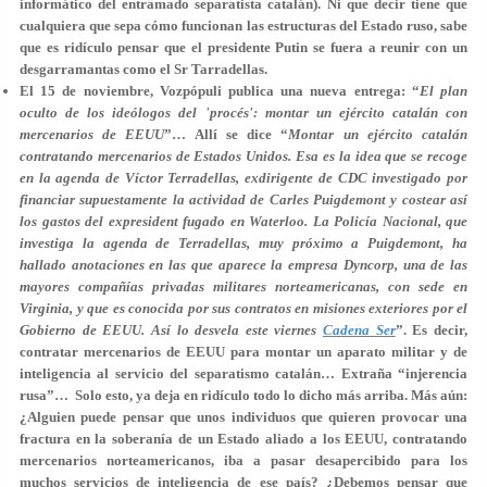
informático del entramado separatista catalán). Ni que decir tiene que
cualquiera que sepa cómo funcionan las estructuras del Estado ruso, sabe
que es ridículo pensar que el presidente Putin se fuera a reunir con un
desgarramantas como el Sr Tarradellas.
El 15 de noviembre, Vozpópuli publica una nueva entrega: “
El plan
oculto de los ideólogos del 'procés': montar un ejército catalán con
mercenarios de EEUU
”… Allí se dice “
Montar un ejército catalán
contratando mercenarios de Estados Unidos. Esa es la idea que se recoge
en la agenda de Víctor Terradellas, exdirigente de CDC investigado por
financiar supuestamente la actividad de Carles Puigdemont y costear así
los gastos del expresident fugado en Waterloo. La Policía Nacional, que
investiga la agenda de Terradellas, muy próximo a Puigdemont, ha
hallado anotaciones en las que aparece la empresa Dyncorp, una de las
mayores compañías privadas militares norteamericanas, con sede en
Virginia, y que es conocida por sus contratos en misiones exteriores por el
Gobierno de EEUU. Así lo desvela este viernes
Cadena Ser
”. Es decir,
contratar mercenarios de EEUU para montar un aparato militar y de
inteligencia al servicio del separatismo catalán… Extraña “injerencia
rusa”… Solo esto, ya deja en ridículo todo lo dicho más arriba. Más aún:
¿Alguien puede pensar que unos individuos que quieren provocar una
fractura en la soberanía de un Estado aliado a los EEUU, contratando
mercenarios norteamericanos, iba a pasar desapercibido para los
muchos servicios de inteligencia de ese país? ¿Debemos pensar que