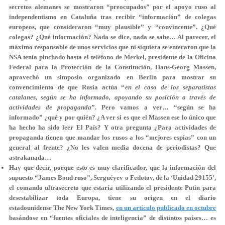
secretos alemanes se mostraron “preocupados” por el apoyo ruso al
independentismo en Cataluña tras recibir “información” de colegas
europeos, que consideraron “muy plausible” y “convincente”. ¿Qué
colegas? ¿Qué información? Nada se dice, nada se sabe… Al parecer, el
máximo responsable de unos servicios que ni siquiera se enteraron que la
NSA tenía pinchado hasta el teléfono de Merkel, presidente de la Oficina
Federal para la Protección de la Constitución, Hans-Georg Massen,
aprovechó un simposio organizado en Berlín para mostrar su
convencimiento de que Rusia actúa “
en el caso de los separatistas
catalanes, según se ha informado, apoyando su posición a través de
actividades de propaganda
”. Pero vamos a ver… “según se ha
informado” ¿qué y por quién? ¿A ver si es que el Massen ese lo único que
ha hecho ha sido leer El País? Y otra pregunta ¿Para actividades de
propaganda tienen que mandar los rusos a los “mejores espías” con un
general al frente? ¿No les valen media docena de periodistas? Que
astrakanada…
Hay que decir, porque esto es muy clarificador, que la información del
supuesto “James Bond ruso”, Serguéyev o Fedotov, de la ‘Unidad 29155’,
el comando ultrasecreto que estaría utilizando el presidente Putin para
desestabilizar toda Europa, tiene su origen en el diario
estadounidense The New York Times,
en un artículo publicado en octubre
basándose en “fuentes oficiales de inteligencia” de distintos países… es