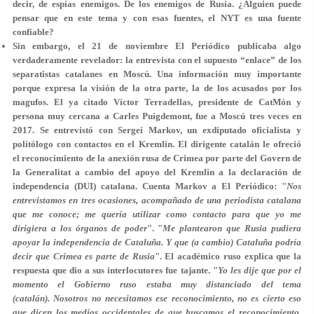
decir, de espías enemigos. De los enemigos de Rusia. ¿Alguien puede
pensar que en este tema y con esas fuentes, el NYT es una fuente
confiable?
Sin embargo, el 21 de noviembre El Periódico publicaba algo
verdaderamente revelador: la entrevista con el supuesto “enlace” de los
separatistas catalanes en Moscú. Una información muy importante
porque expresa la visión de la otra parte, la de los acusados por los
magufos. El ya citado Víctor Terradellas, presidente de CatMón y
persona muy cercana a Carles Puigdemont, fue a Moscú tres veces en
2017. Se entrevistó con Sergei Markov, un exdiputado oficialista y
polítólogo con contactos en el Kremlin. El dirigente catalán le ofreció
el reconocimiento de la anexión rusa de Crimea por parte del Govern de
la Generalitat a cambio del apoyo del Kremlin a la declaración de
independencia (DUI) catalana. Cuenta Markov a El Periódico: "
Nos
entrevistamos en tres ocasiones, acompañado de una periodista catalana
que me conoce; me quería utilizar como contacto para que yo me
dirigiera a los órganos de poder
". "
Me plantearon que Rusia pudiera
apoyar la independencia de Cataluña. Y que (a cambio) Cataluña podría
decir que Crimea es parte de Rusia
". El académico ruso explica que la
respuesta que dio a sus interlocutores fue tajante. "
Yo les dije que por el
momento el Gobierno ruso estaba muy distanciado del tema
(catalán). Nosotros no necesitamos ese reconocimiento, no es cierto eso
que dicen los medios occidentales de que buscamos el reconocimiento,