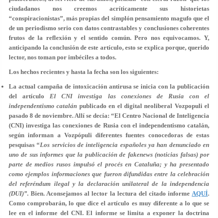
ciudadanos nos creemos acríticamente sus historietas
“conspiracionistas”, más propias del simplón pensamiento magufo que el
de un periodismo serio con datos contrastables y conclusiones coherentes
frutos de la reflexión y el sentido común. Pero nos equivocamos. Y,
anticipando la conclusión de este artículo, esto se explica porque, querido
lector, nos toman por imbéciles a todos.
Los hechos recientes y hasta la fecha son los siguientes:
La actual campaña de intoxicación antirusa se inicia con la publicación
del artículo
El CNI investiga las conexiones de Rusia con el
independentismo catalán
publicado en el digital neoliberal Vozpopuli el
pasado 8 de noviembre. Allí se decía: “El Centro Nacional de Inteligencia
(
CNI
) investiga las conexiones de
Rusia
con el
independentismo catalán
,
según informan a Vozpópuli diferentes fuentes conocedoras de estas
pesquisas “
Los servicios de inteligencia españoles ya han denunciado en
uno de sus informes que la publicación de
fakenews
(noticias falsas) por
parte de medios rusos impulsó el
procés
en Cataluña; y ha presentado
como ejemplos informaciones que fueron difundidas entre la celebración
del referéndum ilegal y la declaración unilateral de la independencia
(DUI)”.
Bien. Aconsejamos al lector la lectura del citado informe
AQUÍ
.
Como comprobarán, lo que dice el artículo es muy diferente a lo que se
lee en el informe del CNI. El informe se limita a exponer la doctrina