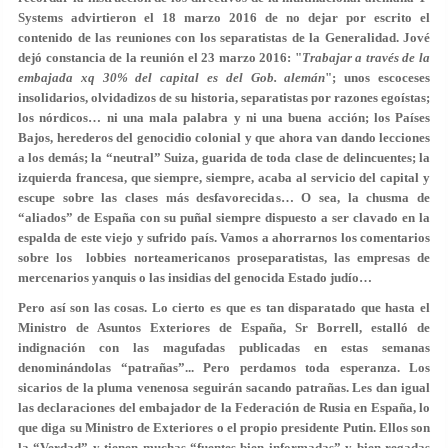
Systems advirtieron el 18 marzo 2016 de no dejar por escrito el
contenido de las reuniones con los separatistas de la Generalidad. Jové
dejó constancia de la reunión el 23 marzo 2016: "
Trabajar a través de la
embajada xq 30% del capital es del Gob. alemán
";
unos escoceses
insolidarios, olvidadizos de su historia, separatistas por razones egoístas;
los nórdicos… ni una mala palabra y ni una buena acción; los Países
Bajos, herederos del genocidio colonial y que ahora van dando lecciones
a los demás; la “neutral” Suiza, guarida de toda clase de delincuentes; la
izquierda francesa, que siempre, siempre, acaba al servicio del capital y
escupe sobre las clases más desfavorecidas… O sea, la chusma de
“aliados” de España con su puñal siempre dispuesto a ser clavado en la
espalda de este viejo y sufrido país. Vamos a ahorrarnos los comentarios
sobre los lobbies norteamericanos proseparatistas, las empresas de
mercenarios yanquis o las insidias del genocida Estado judío…
Pero así son las cosas. Lo cierto es que es tan disparatado que hasta el
Ministro de Asuntos Exteriores de España, Sr Borrell, estalló de
indignación con las magufadas publicadas en estas semanas
denominándolas “patrañas”... Pero perdamos toda esperanza. Los
sicarios de la pluma venenosa seguirán sacando patrañas. Les dan igual
las declaraciones del embajador de la Federación de Rusia en España, lo
que diga su Ministro de Exteriores o el propio presidente Putin. Ellos son
la “Verdad” y tienen muchas “fuentes bien informadas” y bien regadas