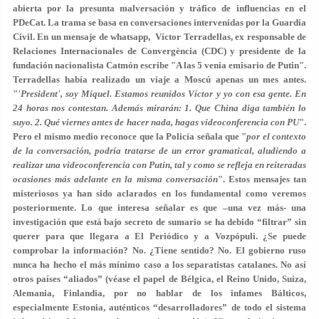
abierta por la presunta malversación y tráfico de influencias en el
PDeCat. La trama se basa en conversaciones intervenidas por la Guardia
Civil. En un mensaje de whatsapp, Víctor Terradellas, ex responsable de
Relaciones Internacionales de Convergència (CDC) y presidente de la
fundación nacionalista Catmón escribe
"A las 5 venía emisario de Putin
".
Terradellas había realizado un viaje a Moscú apenas un mes antes.
"
'President', soy Miquel. Estamos reunidos Víctor y yo con esa gente. En
24 horas nos contestan. Además mirarán: 1. Que China diga también lo
suyo. 2. Qué viernes antes de hacer nada, hagas videoconferencia con PU
".
Pero el mismo medio reconoce que la Policía señala que "
por el contexto
de la conversación, podría tratarse de un error gramatical, aludiendo a
realizar una videoconferencia con Putin, tal y como se refleja en reiteradas
ocasiones más adelante en la misma conversación
". Estos mensajes tan
misteriosos ya han sido aclarados en los fundamental como veremos
posteriormente. Lo que interesa señalar es que –una vez más- una
investigación que está bajo secreto de sumario se ha debido “filtrar” sin
querer para que llegara a El Periódico y a Vozpópuli. ¿Se puede
comprobar la información? No. ¿Tiene sentido? No. El gobierno ruso
nunca ha hecho el más mínimo caso a los separatistas catalanes. No así
otros países “aliados” (véase el papel de Bélgica, el Reino Unido, Suiza,
Alemania, Finlandia, por no hablar de los infames Bálticos,
especialmente Estonia, auténticos “desarrolladores” de todo el sistema