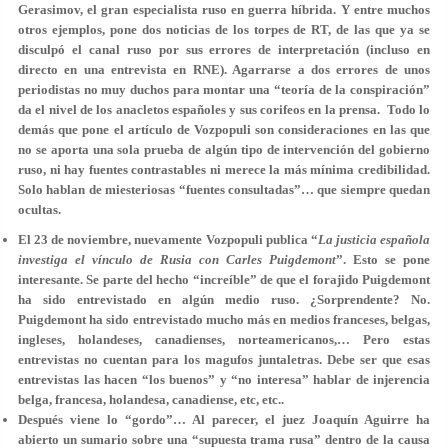
Gerasimov, el gran especialista ruso en guerra híbrida. Y entre muchos
otros ejemplos, pone dos noticias de los torpes de RT, de las que ya se
disculpó el canal ruso por sus errores de interpretación (incluso en
directo en una entrevista en RNE). Agarrarse a dos errores de unos
periodistas no muy duchos para montar una “teoría de la conspiración”
da el nivel de los anacletos españoles y sus corifeos en la prensa. Todo lo
demás que pone el artículo de Vozpopuli son consideraciones en las que
no se aporta una sola prueba de algún tipo de intervención del gobierno
ruso, ni hay fuentes contrastables ni merece la más mínima credibilidad.
Solo hablan de miesteriosas “fuentes consultadas”… que siempre quedan
ocultas.
El 23 de noviembre, nuevamente Vozpopuli publica “
La justicia española
investiga el vínculo de Rusia con Carles Puigdemont
”. Esto se pone
interesante. Se parte del hecho “increíble” de que el forajido Puigdemont
ha sido entrevistado en algún medio ruso. ¿Sorprendente? No.
Puigdemont ha sido entrevistado mucho más en medios franceses, belgas,
ingleses, holandeses, canadienses, norteamericanos,… Pero estas
entrevistas no cuentan para los magufos juntaletras. Debe ser que esas
entrevistas las hacen “los buenos” y “no interesa” hablar de injerencia
belga, francesa, holandesa, canadiense, etc, etc..
Después viene lo “gordo”… Al parecer, el juez Joaquín Aguirre ha
abierto un sumario sobre una “supuesta trama rusa” dentro de la causa