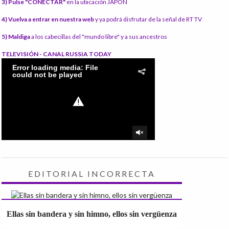
3) Pulse "CONECTAR"
en la ubicación JAPÓN
4) Vuelva a entrar en nuestra web
y ya podrá disfrutar de la señal de RT TV
5) Maldiga
a los cabecillas del "mundo libre" y a sus ancestros
TELEVISIÓN - CANAL RUSSIA TODAY
EDITORIAL INCORRECTA
Ellas sin bandera y sin himno, ellos sin vergüenza