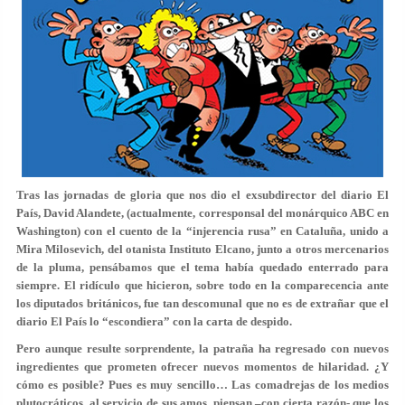
Tras las jornadas de gloria que nos dio el exsubdirector del diario El
País, David Alandete, (actualmente, corresponsal del monárquico ABC en
Washington) con el cuento de la “injerencia rusa” en Cataluña, unido a
Mira Milosevich, del otanista Instituto Elcano, junto a otros mercenarios
de la pluma, pensábamos que el tema había quedado enterrado para
siempre. El ridículo que hicieron, sobre todo en la comparecencia ante
los diputados británicos, fue tan descomunal que no es de extrañar que el
diario El País lo “escondiera” con la carta de despido.
Pero aunque resulte sorprendente, la patraña ha regresado con nuevos
ingredientes que prometen ofrecer nuevos momentos de hilaridad. ¿Y
cómo es posible? Pues es muy sencillo… Las comadrejas de los medios
plutocráticos, al servicio de sus amos, piensan –con cierta razón- que los