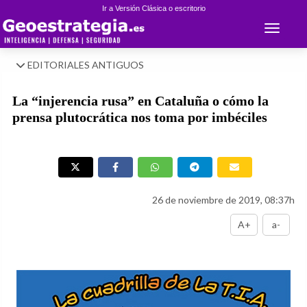
Ir a Versión Clásica o escritorio
Toggle 
EDITORIALES ANTIGUOS
La “injerencia rusa” en Cataluña o cómo la
prensa plutocrática nos toma por imbéciles
26 de noviembre de 2019, 08:37h
A+
a-