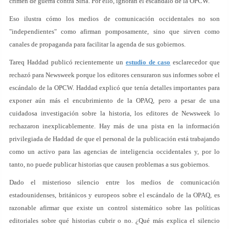
crimen de guerra contra Siria. Por ello, ignoran el escándalo de la OPCW.
Eso ilustra cómo los medios de comunicación occidentales no son
"independientes" como afirman pomposamente, sino que sirven como
canales de propaganda para facilitar la agenda de sus gobiernos.
Tareq Haddad publicó recientemente un
estudio de caso
esclarecedor que
rechazó para Newsweek porque los editores censuraron sus informes sobre el
escándalo de la OPCW. Haddad explicó que tenía detalles importantes para
exponer aún más el encubrimiento de la OPAQ, pero a pesar de una
cuidadosa investigación sobre la historia, los editores de Newsweek lo
rechazaron inexplicablemente. Hay más de una pista en la información
privilegiada de Haddad de que el personal de la publicación está trabajando
como un activo para las agencias de inteligencia occidentales y, por lo
tanto, no puede publicar historias que causen problemas a sus gobiernos.
Dado el misterioso silencio entre los medios de comunicación
estadounidenses, británicos y europeos sobre el escándalo de la OPAQ, es
razonable afirmar que existe un control sistemático sobre las políticas
editoriales sobre qué historias cubrir o no. ¿Qué más explica el silencio