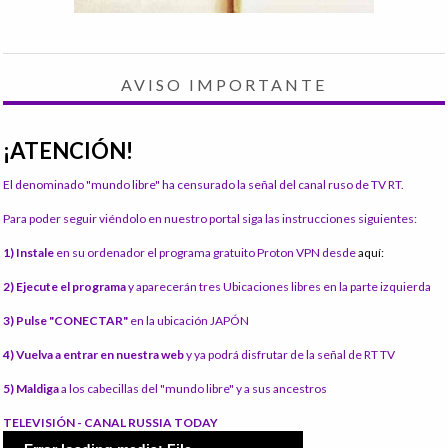
AVISO IMPORTANTE
¡ATENCIÓN!
El denominado "mundo libre" ha censurado la señal del canal ruso de TV RT.
Para poder seguir viéndolo en nuestro portal siga las instrucciones siguientes:
1) Instale
en su ordenador el programa gratuito Proton VPN desde
aquí:
2) Ejecute el programa
y aparecerán tres Ubicaciones libres en la parte izquierda
3) Pulse "CONECTAR"
en la ubicación JAPÓN
4) Vuelva a entrar en nuestra web
y ya podrá disfrutar de la señal de RT TV
5) Maldiga
a los cabecillas del "mundo libre" y a sus ancestros
TELEVISIÓN - CANAL RUSSIA TODAY