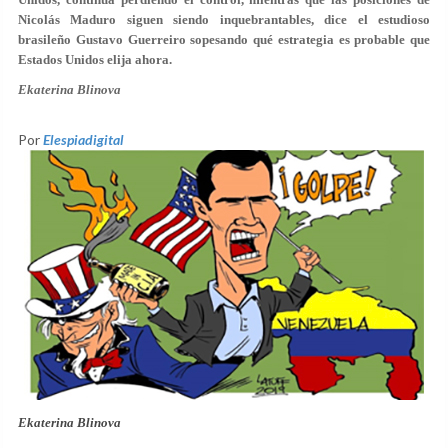
Nicolás Maduro siguen siendo inquebrantables, dice el estudioso
brasileño Gustavo Guerreiro sopesando qué estrategia es probable que
Estados Unidos elija ahora.
Ekaterina Blinova
Por
Elespiadigital
Ekaterina Blinova