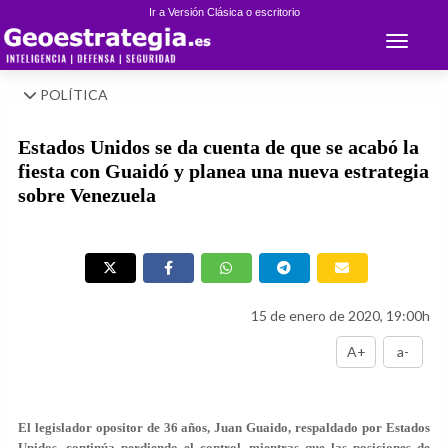
Ir a Versión Clásica o escritorio
Toggle 
POLÍTICA
Estados Unidos se da cuenta de que se acabó la
fiesta con Guaidó y planea una nueva estrategia
sobre Venezuela
15 de enero de 2020, 19:00h
A+
a-
El legislador opositor de 36 años, Juan Guaido, respaldado por Estados
Unidos, continúa perdiendo el control, mientras que las posiciones de