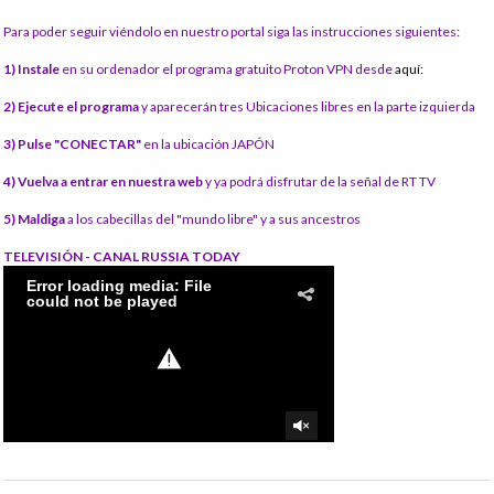
Para poder seguir viéndolo en nuestro portal siga las instrucciones siguientes:
1) Instale
en su ordenador el programa gratuito Proton VPN desde
aquí:
2) Ejecute el programa
y aparecerán tres Ubicaciones libres en la parte izquierda
3) Pulse "CONECTAR"
en la ubicación JAPÓN
4) Vuelva a entrar en nuestra web
y ya podrá disfrutar de la señal de RT TV
5) Maldiga
a los cabecillas del "mundo libre" y a sus ancestros
TELEVISIÓN - CANAL RUSSIA TODAY