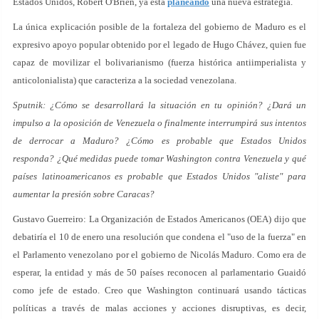
Estados Unidos, Robert O'Brien, ya está
planeando
una nueva estrategia.
La única explicación posible de la fortaleza del gobierno de Maduro es el
expresivo apoyo popular obtenido por el legado de Hugo Chávez, quien fue
capaz de movilizar el bolivarianismo (fuerza histórica antiimperialista y
anticolonialista) que caracteriza a la sociedad venezolana.
Sputnik: ¿Cómo se desarrollará la situación en tu opinión? ¿Dará un
impulso a la oposición de Venezuela o finalmente interrumpirá sus intentos
de derrocar a Maduro? ¿Cómo es probable que Estados Unidos
responda? ¿Qué medidas puede tomar Washington contra Venezuela y qué
países latinoamericanos es probable que Estados Unidos "aliste" para
aumentar la presión sobre Caracas?
Gustavo Guerreiro: La Organización de Estados Americanos (OEA) dijo que
debatiría el 10 de enero una resolución que condena el "uso de la fuerza" en
el Parlamento venezolano por el gobierno de Nicolás Maduro. Como era de
esperar, la entidad y más de 50 países reconocen al parlamentario Guaidó
como jefe de estado. Creo que Washington continuará usando tácticas
políticas a través de malas acciones y acciones disruptivas, es decir,