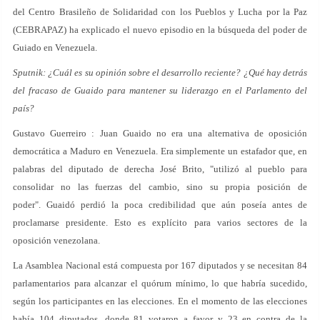
del Centro Brasileño de Solidaridad con los Pueblos y Lucha por la Paz
(CEBRAPAZ) ha explicado el nuevo episodio en la búsqueda del poder de
Guiado en Venezuela.
Sputnik: ¿Cuál es su opinión sobre el desarrollo reciente? ¿Qué hay detrás
del fracaso de Guaido para mantener su liderazgo en el Parlamento del
país?
Gustavo Guerreiro : Juan Guaido no era una alternativa de oposición
democrática a Maduro en Venezuela. Era simplemente un estafador que, en
palabras del diputado de derecha José Brito, "utilizó al pueblo para
consolidar no las fuerzas del cambio, sino su propia posición de
poder". Guaidó perdió la poca credibilidad que aún poseía antes de
proclamarse presidente. Esto es explícito para varios sectores de la
oposición venezolana.
La Asamblea Nacional está compuesta por 167 diputados y se necesitan 84
parlamentarios para alcanzar el quórum mínimo, lo que habría sucedido,
según los participantes en las elecciones. En el momento de las elecciones
había 104 diputados, donde 81 votaron a favor y 23 en contra de la