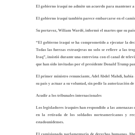
El gobierno iraquí no admite un acuerdo para mantener a 
El gobierno iraquí también parece embarcarse en el camino
Su portavoz, Wiliam Wardé, informó el martes que su país
“El gobierno iraquí se ha comprometido a ejecutar la deci
Todas las fuerzas extranjeras no solo se refiere a las tr
Iraq”, insistió durante una entrevista con el canal de tel
que han sido invitadas por el presidente Donald Trump para
El primer ministro renunciante, Adel Abdel Mahdi, había 
su país y actuar a su voluntad, sin pedir la autorización de
Acudir a los tribunales internacionales
Los legisladores iraquíes han respondido a las amenazas 
en la retirada de los soldados norteamericanos y re
estadounidenses.
El comisionado parlamentario de derechos humanos, Ahm