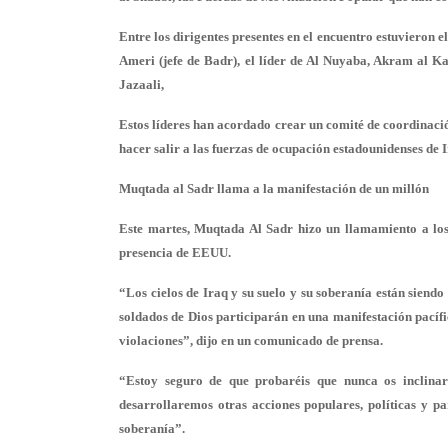
Entre los dirigentes presentes en el encuentro estuvieron e
Ameri (jefe de Badr), el líder de Al Nuyaba, Akram al Kaa
Jazaali,
Estos líderes han acordado crear un comité de coordinación
hacer salir a las fuerzas de ocupación estadounidenses de 
Muqtada al Sadr llama a la manifestación de un millón
Este martes, Muqtada Al Sadr hizo un llamamiento a los
presencia de EEUU.
“Los cielos de Iraq y su suelo y su soberanía están siend
soldados de Dios participarán en una manifestación pacífi
violaciones”, dijo en un comunicado de prensa.
“Estoy seguro de que probaréis que nunca os inclinare
desarrollaremos otras acciones populares, políticas y p
soberanía”.