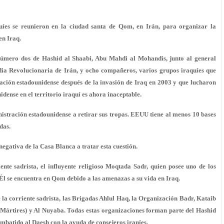
aquíes se reunieron en la ciudad santa de Qom, en Irán, para organizar la
en Iraq.
 número dos de Hashid al Shaabi, Abu Mahdi al Mohandis, junto al general
dia Revolucionaria de Irán, y ocho compañeros, varios grupos iraquíes que
pación estadounidense después de la invasión de Iraq en 2003 y que lucharon
dense en el territorio iraquí es ahora inaceptable.
istración estadounidense a retirar sus tropas. EEUU tiene al menos 10 bases
das.
 negativa de la Casa Blanca a tratar esta cuestión.
iente sadrista, el influyente religioso Moqtada Sadr, quien posee uno de los
Él se encuentra en Qom debido a las amenazas a su vida en Iraq.
la corriente sadrista, las Brigadas Ahlul Haq, la Organización Badr, Kataib
 Mártires) y Al Nuyaba. Todas estas organizaciones forman parte del Hashid
mbatido al Daesh con la ayuda de consejeros iraníes.