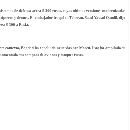
istemas de defensa aérea S-300 rusos, cuyas últimas versiones modernizadas
icópteros y drones. El embajador iraquí en Teherán, Saad Yawad Qandil, dijo
rea S-300 a Rusia.
 este contexto, Bagdad ha concluido acuerdos con Moscú. Iraq ha ampliado su
 aumentado sus compras de aviones y tanques rusos.