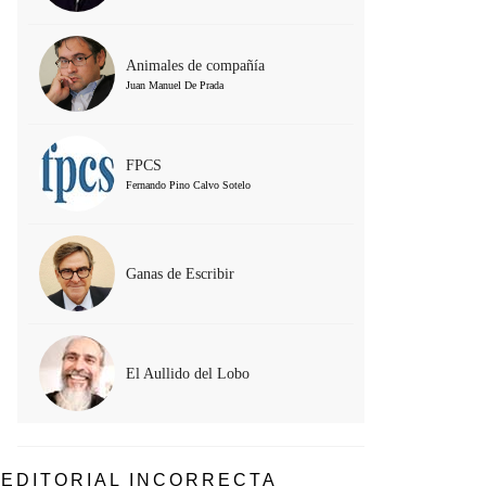
Animales de compañía
Juan Manuel De Prada
FPCS
Fernando Pino Calvo Sotelo
Ganas de Escribir
El Aullido del Lobo
EDITORIAL INCORRECTA