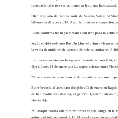
internacionales por sus crímenes en Iraq, que han causado
Otro diputado del bloque sadrista Sairun, Salam Al Shu
billones de dólares a EEUU por la invasión y ocupación del
Rusia confirma las negociaciones con Iraq para la venta d
Según el sitio web ruso Rus On Line, el primer vicepresid
la venta de unidades del sistema de defensa antiaérea S-400
En una entrevista con la agencia de noticias rusa RIA, e
dijo el lunes 13 de enero que las negociaciones entre Mosc
“Aparentemente, se acaban de dar cuenta de que son un paí
En referencia al asesinato dirigido el 3 de enero en Ba
de la Revolución Islámica, el general Qassem Soleimani
Sherin dijo:
“El ataque contra oficiales militares de alto rango en te
autoridad internacional de EEUU en el escenario mundial