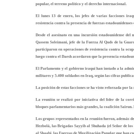
popular, el terreno político y el derecho internacional.
El lunes 13 de enero, los jefes de varias facciones ir
resistencia contra la presencia de fuerzas estadounidenses 
Desde el asesinato en una incursión estadounidense del
Qassem Soleimani, jefe de la Fuerza Al Quds de la Guar
participaron en operaciones de resistencia contra la ocu
luego contra el Daesh acordaron que la presencia estadouni
El Parlamento y el gobierno iraquí han instado a la admin
militares y 5.400 soldados en Iraq, según las cifras publica
La posición de estas facciones se ha visto reforzada por la
La reunión se realizó por iniciativa del líder de la corr
bloques parlamentarios más grandes, la coalición Sairun. 
Los grupos representados en la reunión fueron, además de 
Hezbolá, las Brigadas Sayyib al Shuhada (el Señor de los
al Shaabi, las Fuerzas de Movilización Popular que han co