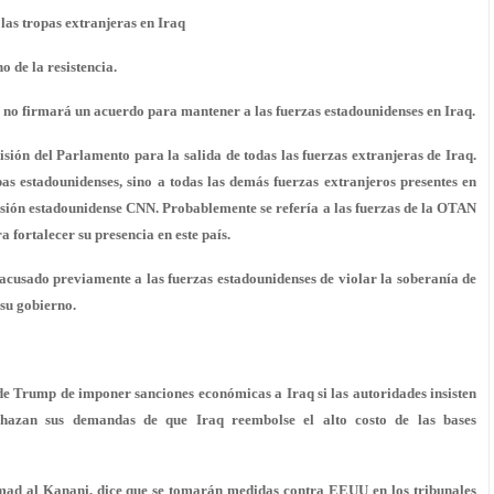
las tropas extranjeras en Iraq
 de la resistencia.
 no firmará un acuerdo para mantener a las fuerzas estadounidenses en Iraq.
sión del Parlamento para la salida de todas las fuerzas extranjeras de Iraq.
opas estadounidenses, sino a todas las demás fuerzas extranjeros presentes en
evisión estadounidense CNN. Probablemente se refería a las fuerzas de la OTAN
 fortalecer su presencia en este país.
acusado previamente a las fuerzas estadounidenses de violar la soberanía de
 su gobierno.
de Trump de imponer sanciones económicas a Iraq si las autoridades insisten
chazan sus demandas de que Iraq reembolse el alto costo de las bases
ad al Kanani, dice que se tomarán medidas contra EEUU en los tribunales