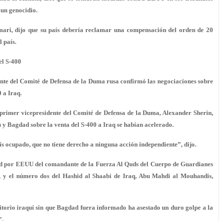
 un genocidio.
mari, dijo que su país debería reclamar una compensación del orden de 20
 país.
el S-400
ente del Comité de Defensa de la Duma rusa confirmó las negociaciones sobre
 a Iraq.
l primer vicepresidente del Comité de Defensa de la Duma, Alexander Sherin,
ú y Bagdad sobre la venta del S-400 a Iraq se habían acelerado.
s ocupado, que no tiene derecho a ninguna acción independiente”, dijo.
gdad por EEUU del comandante de la Fuerza Al Quds del Cuerpo de Guardianes
, y el número dos del Hashid al Shaabi de Iraq, Abu Mahdi al Mouhandis,
rritorio iraquí sin que Bagdad fuera informado ha asestado un duro golpe a la
”.