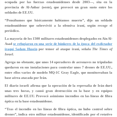
ocupada por las fuerzas estadounidenses desde 2003—, sita en la
provincia de Al-Anbar (oeste), que provocó un gran susto entre los
soldados de EE.UU.
“
Pensábamos que básicamente habíamos muerto
”, dijo un soldado
estadounidense que sobrevivió a la ofensiva iraní, según recoge el
periódico.
La mayoría de los 1500 militares estadounidenses desplegados en Ain Al-
Asad
se refugiaron en una serie de búnkeres de la época del exdictador
iraquí Sadam Husein
por temor al ataque iraní, señala
The Times of
Israel.
Agrega no obstante, que unos
14 operadores de aeronaves no tripuladas
quedaron en sus instalaciones para controlar unos 7 drones de EE.UU.,
entre ellos varios de modelo MQ-1C Gray Eagle, que monitoreaban la
base aérea atacada por Irán.
El diario israelí afirma que la operación de
la represalia de Irán duró
unas tres horas, y causó gran destrucción en la base y en equipos
militares de EE.UU. Provocó asimismo incendios en las líneas de fibra
óptica en la base estadounidense.
“
Tras el incendio en las líneas de fibra óptica, no hubo control sobre
drones
”, indica otro militar estadounidense, identificado por el rotativo