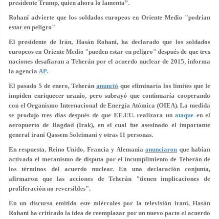
presidente Trump, quien ahora lo lamenta”.
Rohaní advierte que los soldados europeos en Oriente Medio "podrían
estar en peligro"
El presidente de Irán, Hasán Rohaní, ha declarado que los soldados
europeos en Oriente Medio "pueden estar en peligro" después de que tres
naciones desafiaran a Teherán por el acuerdo nuclear de 2015, informa
la agencia
AP
.
El pasado 5 de enero, Teherán
anunció
que
eliminaría los límites que le
impiden enriquecer uranio
, pero subrayó que continuaría cooperando
con el Organismo Internacional de Energía Atómica (OIEA). La medida
se produjo tres días después de que EE.UU. realizara un
ataque
en el
aeropuerto de Bagdad (Irak), en el cual fue asesinado el importante
general iraní Qassem Soleimani y otras 11 personas.
En respuesta, Reino Unido, Francia y Alemania
anunciaron
que habían
activado el
mecanismo de disputa
por el incumplimiento d
e Teherán de
los términos del acuerdo nuclear. En una declaración conjunta,
afirmaron que las acciones de Teherán "tienen implicaciones de
proliferación no reversibles".
En un discurso emitido este miércoles por la televisión iraní, Hasán
Rohaní ha criticado la idea de reemplazar por un nuevo pacto el acuerdo