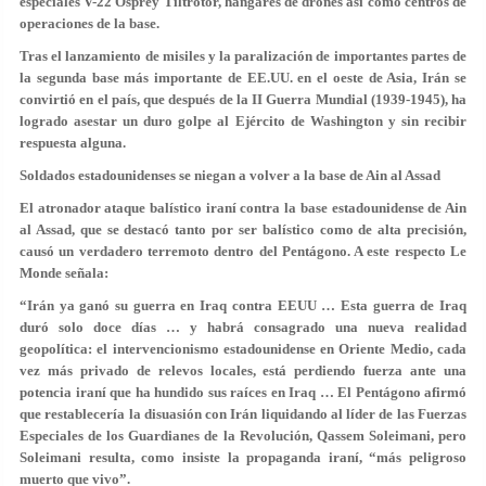
especiales V-22 Osprey Tiltrotor, hangares de drones así como centros de
operaciones de la base.
Tras el lanzamiento de misiles y la paralización de importantes partes de
la segunda base más importante de EE.UU. en el oeste de Asia, Irán se
convirtió en el país, que después de la II Guerra Mundial (1939-1945), ha
logrado asestar un duro golpe al Ejército de Washington y sin recibir
respuesta alguna.
Soldados estadounidenses se niegan a volver a la base de Ain al Assad
El atronador ataque balístico iraní contra la base estadounidense de Ain
al Assad, que se destacó tanto por ser balístico como de alta precisión,
causó un verdadero terremoto dentro del Pentágono. A este respecto Le
Monde señala:
“Irán ya ganó su guerra en Iraq contra EEUU … Esta guerra de Iraq
duró solo doce días … y habrá consagrado una nueva realidad
geopolítica: el intervencionismo estadounidense en Oriente Medio, cada
vez más privado de relevos locales, está perdiendo fuerza ante una
potencia iraní que ha hundido sus raíces en Iraq … El Pentágono afirmó
que restablecería la disuasión con Irán liquidando al líder de las Fuerzas
Especiales de los Guardianes de la Revolución, Qassem Soleimani, pero
Soleimani resulta, como insiste la propaganda iraní, “más peligroso
muerto que vivo”.