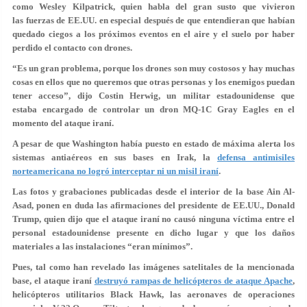
como Wesley Kilpatrick, quien habla del gran susto que vivieron
las fuerzas de EE.UU. en especial después de que entendieran que
habían
quedado ciegos a los próximos eventos en el aire y el suelo por haber
perdido el contacto con drones.
“Es un gran problema, porque los drones son muy costosos y hay muchas
cosas en ellos que no queremos que otras personas y los enemigos puedan
tener acceso”, dijo Costin Herwig, un militar estadounidense que
estaba encargado de controlar un dron MQ-1C Gray Eagles en el
momento del ataque iraní.
A pesar de que Washington había puesto en estado de máxima alerta los
sistemas antiaéreos en sus bases en Irak, la
defensa antimisiles
norteamericana no logró interceptar ni un misil iraní
.
Las fotos y grabaciones publicadas desde el interior de la base Ain Al-
Asad, ponen en duda las afirmaciones del presidente de EE.UU., Donald
Trump, quien dijo que el ataque iraní no causó ninguna víctima entre el
personal estadounidense presente en dicho lugar y que los daños
materiales a las instalaciones “eran mínimos”.
Pues, tal como han revelado las imágenes satelitales de la mencionada
base, el ataque iraní
destruyó rampas de helicópteros de ataque Apache
,
helicópteros utilitarios Black Hawk, las aeronaves de operaciones