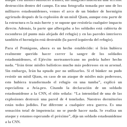
destrucción dentro del campo. En una fotografía tomada por uno de los
militares estadounidenses, vemos el arco de un búnker de hormigón
agrietado después de la explosión de un misil Qiam, aunque esta parte de
la estructura es la más fuerte y se supone que resistiría cualquier impacto
directo. Además, la parte que albergaba a los soldados está cubierta de
escombros (el punto más alejado del refugio) y en las paredes interiores
también el hormigón está destruido (la pared izquierda del refugio).
Para el Pentágono, ahora es un hecho establecido: si Irán hubiera
realmente querido hacer correr la sangre de los soldados
estadounidenses, el Ejército norteamericano no podría haber hecho
nada. “Irán tiene misiles balísticos mucho más poderosos en su arsenal.
Sin embargo, Irán ha optado por no utilizarlos. Si el búnker no pudo
resistir un misil Qiam, en caso de un ataque de misiles más poderosos,
esto hubiera transformado el refugio en una tumba”, explicó un
especialista a Avia.pro. Citando la declaración de un soldado
estadounidense a la CNN, el sitio señala: “La intensidad de una de las
explosiones destrozó una pared de 4 toneladas. Nuestros dormitorios
están todos jodidos. Fue diferente a cualquier otra guerra. Es una
sensación total de impotencia: no se puede hacer nada. Se realiza un
ataque y estamos esperando el próximo”, dijo un soldado estadounidense
a la CNN.