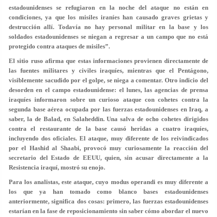
estadounidenses se refugiaron en la noche del ataque no están en
condiciones, ya que los misiles iraníes han causado graves grietas y
destrucción allí. Todavía no hay personal militar en la base y los
soldados estadounidenses se niegan a regresar a un campo que no está
protegido contra ataques de misiles”.
El sitio ruso afirma que estas informaciones provienen directamente de
las fuentes militares y civiles iraquíes, mientras que el Pentágono,
visiblemente sacudido por el golpe, se niega a comentar. Otro indicio del
desorden en el campo estadounidense: el lunes, las agencias de prensa
iraquíes informaron sobre un curioso ataque con cohetes contra la
segunda base aérea ocupada por las fuerzas estadounidenses en Iraq, a
saber, la de Balad, en Salaheddin. Una salva de ocho cohetes dirigidos
contra el restaurante de la base causó heridas a cuatro iraquíes,
incluyendo dos oficiales. El ataque, muy diferente de los reivindicados
por el Hashid al Shaabi, provocó muy curiosamente la reacción del
secretario del Estado de EEUU, quien, sin acusar directamente a la
Resistencia iraquí, mostró su enojo.
Para los analistas, este ataque, cuyo modus operandi es muy diferente a
los que ya han tomado como blanco bases estadounidenses
anteriormente, significa dos cosas: primero, las fuerzas estadounidenses
estarían en la fase de reposicionamiento sin saber cómo abordar el nuevo