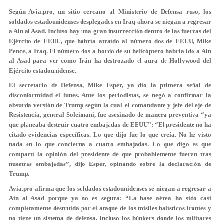
Según Avia.pro, un sitio cercano al Ministerio de Defensa ruso, los
soldados estadounidenses desplegados en Iraq ahora se niegan a regresar
a Ain al Asad. Incluso hay una gran insurrección dentro de las fuerzas del
Ejército de EEUU, que habría atraído al número dos de EEUU, Mike
Pence, a Iraq. El número dos a bordo de su helicóptero habría ido a Ain
al Asad para ver como Irán ha destrozado el aura de Hollywood del
Ejército estadounidense.
El secretario de Defensa, Mike Esper, ya dio la primera señal de
disconformidad el lunes. Ante los periodistas, se negó a confirmar la
absurda versión de Trump según la cual el comandante y jefe del eje de
Resistencia, general Soleimani, fue asesinado de manera preventiva “ya
que planeaba destruir cuatro embajadas de EEUU”: “El presidente no ha
citado evidencias específicas. Lo que dijo fue lo que creía. No he visto
nada en lo que concierna a cuatro embajadas. Lo que digo es que
compartí la opinión del presidente de que probablemente fueran tras
nuestras embajadas”, dijo Esper, opinando sobre la declaración de
Trump.
Avia.pro afirma que los soldados estadounidenses se niegan a regresar a
Ain al Asad porque ya no es segura: “La base aérea ha sido casi
completamente destruida por el ataque de los misiles balísticos iraníes y
no tiene un sistema de defensa. Incluso los búnkers donde los militares