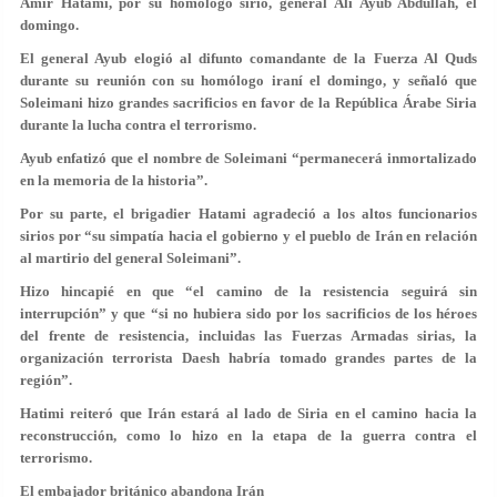
Amir Hatami, por su homólogo sirio, general Ali Ayub Abdullah, el
domingo.
El general Ayub elogió al difunto comandante de la Fuerza Al Quds
durante su reunión con su homólogo iraní el domingo, y señaló que
Soleimani hizo grandes sacrificios en favor de la República Árabe Siria
durante la lucha contra el terrorismo.
Ayub enfatizó que el nombre de Soleimani “permanecerá inmortalizado
en la memoria de la historia”.
Por su parte, el brigadier Hatami agradeció a los altos funcionarios
sirios por “su simpatía hacia el gobierno y el pueblo de Irán en relación
al martirio del general Soleimani”.
Hizo hincapié en que “el camino de la resistencia seguirá sin
interrupción” y que “si no hubiera sido por los sacrificios de los héroes
del frente de resistencia, incluidas las Fuerzas Armadas sirias, la
organización terrorista Daesh habría tomado grandes partes de la
región”.
Hatimi reiteró que Irán estará al lado de Siria en el camino hacia la
reconstrucción, como lo hizo en la etapa de la guerra contra el
terrorismo.
El embajador británico abandona Irán