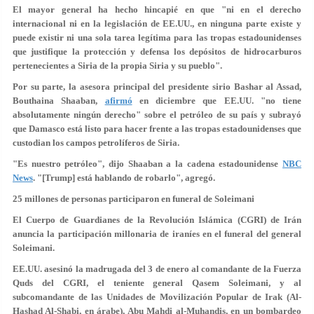
El mayor general ha hecho hincapié en que "ni en el derecho
internacional ni en la legislación de EE.UU., en ninguna parte existe y
puede existir ni una sola tarea legítima para las tropas estadounidenses
que justifique la protección y defensa los
depósitos de hidrocarburos
pertenecientes a Siria de la propia Siria y su pueblo
".
Por su parte, la asesora principal del presidente sirio Bashar al Assad,
Bouthaina Shaaban,
afirmó
en diciembre que EE.UU. "no tiene
absolutamente ningún derecho" sobre el petróleo de su país y subrayó
que Damasco está listo para
hacer frente a las tropas estadounidenses
que
custodian los campos petrolíferos de Siria.
"Es nuestro petróleo", dijo Shaaban a la cadena estadounidense
NBC
News
. "[Trump] está hablando de robarlo", agregó.
25 millones de personas participaron en funeral de Soleimani
El Cuerpo de Guardianes de la Revolución Islámica (CGRI) de Irán
anuncia la participación millonaria de iraníes en el funeral del general
Soleimani.
EE.UU. asesinó la madrugada del 3 de enero al comandante de la Fuerza
Quds del CGRI, el teniente general Qasem Soleimani, y al
subcomandante de las Unidades de Movilización Popular de Irak (Al-
Hashad Al-Shabi, en árabe), Abu Mahdi al-Muhandis, en un bombardeo