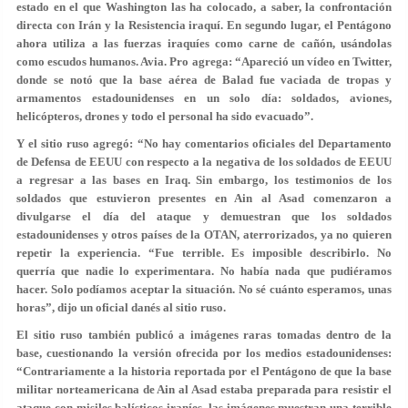
estado en el que Washington las ha colocado, a saber, la confrontación
directa con Irán y la Resistencia iraquí. En segundo lugar, el Pentágono
ahora utiliza a las fuerzas iraquíes como carne de cañón, usándolas
como escudos humanos. Avia. Pro agrega: “Apareció un vídeo en Twitter,
donde se notó que la base aérea de Balad fue vaciada de tropas y
armamentos estadounidenses en un solo día: soldados, aviones,
helicópteros, drones y todo el personal ha sido evacuado”.
Y el sitio ruso agregó: “No hay comentarios oficiales del Departamento
de Defensa de EEUU con respecto a la negativa de los soldados de EEUU
a regresar a las bases en Iraq. Sin embargo, los testimonios de los
soldados que estuvieron presentes en Ain al Asad comenzaron a
divulgarse el día del ataque y demuestran que los soldados
estadounidenses y otros países de la OTAN, aterrorizados, ya no quieren
repetir la experiencia. “Fue terrible. Es imposible describirlo. No
querría que nadie lo experimentara. No había nada que pudiéramos
hacer. Solo podíamos aceptar la situación. No sé cuánto esperamos, unas
horas”, dijo un oficial danés al sitio ruso.
El sitio ruso también publicó a imágenes raras tomadas dentro de la
base, cuestionando la versión ofrecida por los medios estadounidenses:
“Contrariamente a la historia reportada por el Pentágono de que la base
militar norteamericana de Ain al Asad estaba preparada para resistir el
ataque con misiles balísticos iraníes, las imágenes muestran una terrible