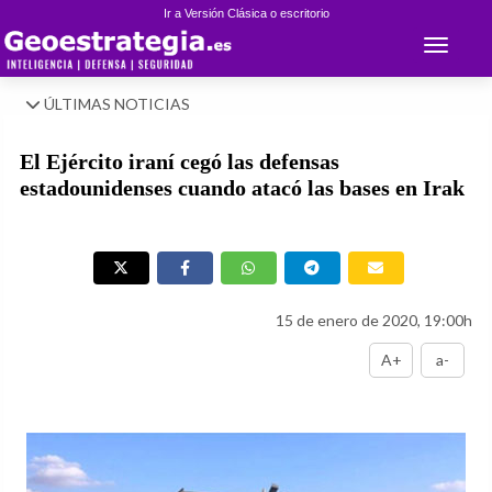
Ir a Versión Clásica o escritorio
Toggle 
ÚLTIMAS NOTICIAS
El Ejército iraní cegó las defensas
estadounidenses cuando atacó las bases en Irak
15 de enero de 2020, 19:00h
A+
a-