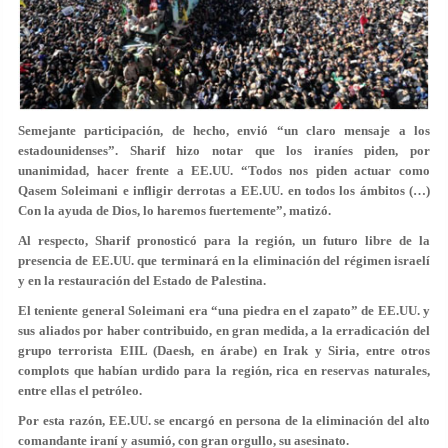
Semejante participación, de hecho, envió “un claro mensaje a los
estadounidenses”. Sharif hizo notar que los iraníes piden, por
unanimidad, hacer frente a EE.UU. “Todos nos piden actuar como
Qasem Soleimani e infligir derrotas a EE.UU. en todos los ámbitos (…)
Con la ayuda de Dios, lo haremos fuertemente”, matizó.
Al respecto, Sharif pronosticó para la región, un futuro libre de la
presencia de EE.UU. que terminará en la eliminación del régimen israelí
y en la restauración del Estado de Palestina.
El teniente general Soleimani era “una piedra en el zapato” de EE.UU. y
sus aliados por haber contribuido, en gran medida, a la erradicación del
grupo terrorista EIIL (Daesh, en árabe) en Irak y Siria, entre otros
complots que habían urdido para la región, rica en reservas naturales,
entre ellas el petróleo.
Por esta razón, EE.UU. se encargó en persona de la eliminación del alto
comandante iraní y asumió, con gran orgullo, su asesinato.