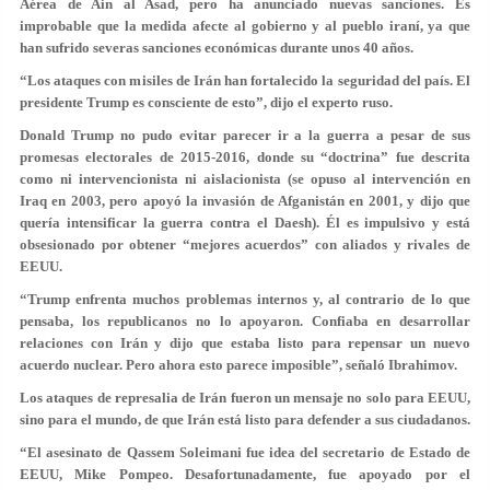
Aérea de Ain al Asad, pero ha anunciado nuevas sanciones. Es
improbable que la medida afecte al gobierno y al pueblo iraní, ya que
han sufrido severas sanciones económicas durante unos 40 años.
“Los ataques con misiles de Irán han fortalecido la seguridad del país. El
presidente Trump es consciente de esto”, dijo el experto ruso.
Donald Trump no pudo evitar parecer ir a la guerra a pesar de sus
promesas electorales de 2015-2016, donde su “doctrina” fue descrita
como ni intervencionista ni aislacionista (se opuso al intervención en
Iraq en 2003, pero apoyó la invasión de Afganistán en 2001, y dijo que
quería intensificar la guerra contra el Daesh). Él es impulsivo y está
obsesionado por obtener “mejores acuerdos” con aliados y rivales de
EEUU.
“Trump enfrenta muchos problemas internos y, al contrario de lo que
pensaba, los republicanos no lo apoyaron. Confiaba en desarrollar
relaciones con Irán y dijo que estaba listo para repensar un nuevo
acuerdo nuclear. Pero ahora esto parece imposible”, señaló Ibrahimov.
Los ataques de represalia de Irán fueron un mensaje no solo para EEUU,
sino para el mundo, de que Irán está listo para defender a sus ciudadanos.
“El asesinato de Qassem Soleimani fue idea del secretario de Estado de
EEUU, Mike Pompeo. Desafortunadamente, fue apoyado por el