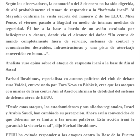
Según los observadores, la conmoción del 8 de enero no ha sido digerida,
de ahí probablemente el temor de responder a la “bofetada iraní”. Al
Mayadin confirma la visita secreta del número 2 de los EEUU, Mike
Pence, el viernes pasado a Bagdad en medio de intensas medidas de
seguridad. Él fue a la base a bordo de un avión escoltado por
helicópteros y drones, donde vio el alcance del daño: “Un centro de
mando completamente fuera de servicio, sistemas de control y
comunicación destruidos, infraestructuras y una pista de aterrizaje
convertidas en humo…”.
Analista ruso opina sobre el ataque de respuesta iraní a la base de Ain al
Assad
Farhad Ibrahimov, especialista en asuntos políticos del club de debate
ruso Valdai, entrevistado por Fars News en Bishkek, cree que los ataques
con misiles de Irán contra Ain al Asad confirman la debilidad del sistema
de defensa aérea de EEUU.
“Desde estos ataques, los estadounidenses y sus aliados regionales, Israel
y Arabia Saudí, han cambiado su percepción. Ahora están convencidos de
que Teherán no se limita a las meras palabras. Esta acción iraní le
garantizó la victoria total”, dijo Farhad Ibrahimov.
EEUU ha evitado responder a los ataques contra la Base de la Fuerza