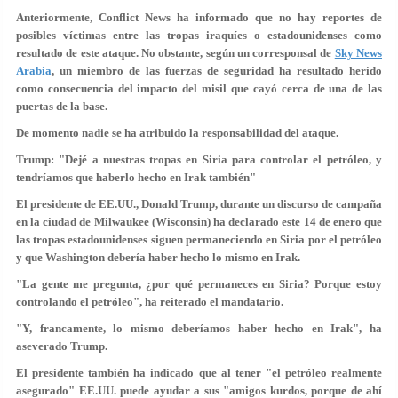
Anteriormente, Conflict News ha informado que no hay reportes de
posibles víctimas entre las tropas iraquíes o estadounidenses como
resultado de este ataque. No obstante, según un corresponsal de
Sky News
Arabia
, un miembro de las fuerzas de seguridad ha resultado herido
como consecuencia del impacto del misil que cayó cerca de una de las
puertas de la base.
De momento nadie se ha atribuido la responsabilidad del ataque.
Trump: "Dejé a nuestras tropas en Siria para controlar el petróleo, y
tendríamos que haberlo hecho en Irak también"
El presidente de EE.UU., Donald Trump, durante un discurso de campaña
en la ciudad de Milwaukee (Wisconsin) ha declarado este 14 de enero que
las tropas estadounidenses siguen permaneciendo en Siria por el petróleo
y que Washington debería haber hecho lo mismo en Irak.
"La gente me pregunta, ¿por qué permaneces en Siria? Porque
estoy
controlando el petróleo
", ha reiterado el mandatario.
"Y, francamente, lo mismo deberíamos haber hecho en Irak", ha
aseverado Trump.
El presidente también ha indicado que al tener "el petróleo realmente
asegurado"
EE.UU. puede ayudar a sus "amigos kurdos
, porque de ahí