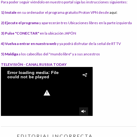
Para poder seguir viéndolo en nuestro portal siga las instrucciones siguientes:
1) Instale
en su ordenador el programa gratuito Proton VPN desde
aquí:
2) Ejecute el programa
y aparecerán tres Ubicaciones libres en la parte izquierda
3) Pulse "CONECTAR"
en la ubicación JAPÓN
4) Vuelva a entrar en nuestra web
y ya podrá disfrutar de la señal de RT TV
5) Maldiga
a los cabecillas del "mundo libre" y a sus ancestros
TELEVISIÓN - CANAL RUSSIA TODAY
EDITORIAL INCORRECTA