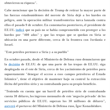
obtuvieron su riqueza".
Cabe mencionar que la
decisión de Trump
de retirar la mayor parte de
las fuerzas estadounidenses del noreste de Siria
dejó a los kurdos en
peligro
, ante la operación militar transfronteriza turca lanzada contra
ellos el pasado 9 de octubre. En comentarios posteriores, el presidente de
EE.UU.
indicó
que
su país no se había comprometido con proteger a los
kurdos por "400 años"
y que las tropas que se quedan en Siria se
ubicarán en una parte diferente, cerca de la frontera con Jordania e
Israel.
"Este petróleo pertenece a Siria y a su pueblo"
En octubre pasado, desde el Ministerio de Defensa ruso denunciaron que
la
decisión
de EE.UU. de que una parte de las tropas de EE.UU. siga
desplegada en el este de Siria,
cerca de los yacimientos de petróleo
para
supuestamente "denegar el acceso a esos campos petroleros al Estado
Islámico", tiene el objetivo de mantener bajo su control la extracción
ilícita del petróleo sirio y su contrabando para su propio beneficio.
"Teniendo en cuenta que un barril de petróleo sirio de contrabando
cuesta 38 dólares, los ingresos mensuales de este 'negocio privado' de los
servicios públicos de EE.UU. superan los 30 millones de dólares",
aseveró
el portavoz del Ministerio de Defensa ruso, Ígor Konashénkov.