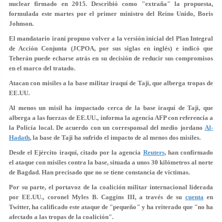
nuclear firmado en 2015. Describió como "extraña" la propuesta,
formulada este martes por el primer ministro del Reino Unido, Boris
Johnson.
El mandatario iraní propuso
volver a la versión inicial
del Plan Integral
de Acción Conjunta (JCPOA, por sus siglas en inglés) e indicó que
Teherán puede echarse atrás en su decisión de reducir sus compromisos
en el marco del tratado.
Atacan con misiles a la base militar iraquí de Taji, que alberga tropas de
EE.UU.
Al menos un misil ha impactado cerca de la base iraquí de Taji, que
alberga a las fuerzas de EE.UU., informa la agencia AFP con referencia a
la Policía local. De acuerdo con un corresponsal del medio jordano
Al-
Hadath
, la base de Taji ha sufrido el impacto de al menos dos misiles.
Desde el Ejército iraquí, citado por la agencia
Reuters
, han confirmado
el ataque con misiles contra la base, situada a unos 30 kilómetros al norte
de Bagdad. Han precisado que
no se tiene constancia de víctimas
.
Por su parte, el portavoz de la coalición militar internacional liderada
por EE.UU., coronel Myles B. Caggins III, a través de su
cuenta
en
Twitter, ha calificado este ataque de "pequeño" y ha reiterado que "no ha
afectado a las tropas de la coalición".