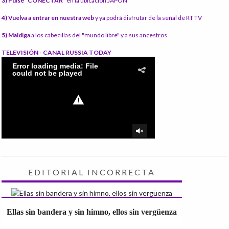
3) Pulse "CONECTAR"
en la ubicación JAPÓN
4) Vuelva a entrar en nuestra web
y ya podrá disfrutar de la señal de RT TV
5) Maldiga
a los cabecillas del "mundo libre" y a sus ancestros
TELEVISIÓN - CANAL RUSSIA TODAY
EDITORIAL INCORRECTA
Ellas sin bandera y sin himno, ellos sin vergüenza