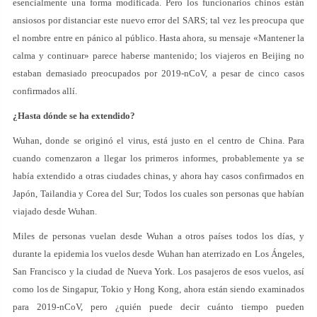
esencialmente una forma modificada. Pero los funcionarios chinos están
ansiosos por distanciar este nuevo error del SARS; tal vez les preocupa que
el nombre entre en pánico al público. Hasta ahora, su mensaje «Mantener la
calma y continuar» parece haberse mantenido; los viajeros en Beijing no
estaban demasiado preocupados por 2019-nCoV, a pesar de cinco casos
confirmados allí.
¿Hasta dónde se ha extendido?
Wuhan, donde se originó el virus, está justo en el centro de China. Para
cuando comenzaron a llegar los primeros informes, probablemente ya se
había extendido a otras ciudades chinas, y ahora hay casos confirmados en
Japón, Tailandia y Corea del Sur; Todos los cuales son personas que habían
viajado desde Wuhan.
Miles de personas vuelan desde Wuhan a otros países todos los días, y
durante la epidemia los vuelos desde Wuhan han aterrizado en Los Ángeles,
San Francisco y la ciudad de Nueva York. Los pasajeros de esos vuelos, así
como los de Singapur, Tokio y Hong Kong, ahora están siendo examinados
para 2019-nCoV, pero ¿quién puede decir cuánto tiempo pueden