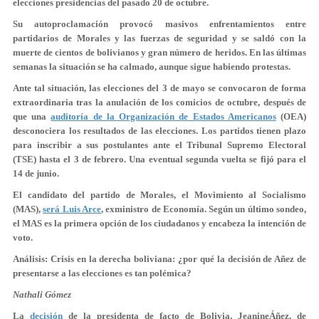
elecciones presidencias del pasado 20 de octubre.
Su autoproclamación provocó masivos enfrentamientos entre
partidarios de Morales y las fuerzas de seguridad y se saldó con la
muerte de cientos de bolivianos y gran número de heridos. En las últimas
semanas la situación se ha calmado, aunque sigue habiendo protestas.
Ante tal situación, las elecciones del 3 de mayo se convocaron de forma
extraordinaria tras la anulación de los comicios de octubre, después de
que una
auditoría de la Organización de Estados Americanos
(OEA)
desconociera los resultados de las elecciones. Los partidos tienen plazo
para inscribir a sus postulantes ante el Tribunal Supremo Electoral
(TSE) hasta el 3 de febrero. Una eventual segunda vuelta se fijó para el
14 de junio.
El candidato del partido de Morales, el Movimiento al Socialismo
(MAS),
será Luis Arce
, exministro de Economía. Según un último sondeo,
el MAS es la primera opción de los ciudadanos y encabeza la intención de
voto.
Análisis: Crisis en la derecha boliviana: ¿por qué la decisión de Añez de
presentarse a las elecciones es tan polémica?
Nathali Gómez
La
decisión
de la presidenta de facto de Bolivia, JeanineÁñez, de