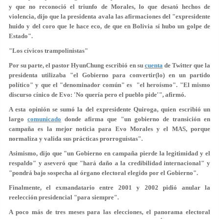
y que no reconoció el triunfo de Morales, lo que desató hechos de
violencia, dijo que la presidenta avala las afirmaciones del "expresidente
huido y del coro que le hace eco, de que
en Bolivia sí hubo un golpe de
Estado
".
"Los cívicos trampolinistas"
Por su parte, el pastor HyunChung escribió en su
cuenta
de Twitter que la
presidenta utilizaba "
el Gobierno para convertir(lo) en un partido
político
" y que el "denominador común" es "el heroísmo". "El mismo
discurso cínico de Evo: 'No quería pero el pueblo pide'", afirmó.
A esta opinión se sumó la del expresidente Quiroga, quien escribió un
largo
comunicado
donde afirma que "un gobierno de transición en
campaña es la mejor noticia para Evo Morales y el MAS, porque
normaliza y valida sus prácticas prorroguistas".
Asimismo, dijo que "un Gobierno en campaña pierde la legitimidad y el
respaldo" y aseveró que "hará daño a la credibilidad internacional" y
"pondrá bajo sospecha al órgano electoral elegido por el Gobierno".
Finalmente, el exmandatario entre 2001 y 2002 pidió anular la
reelección presidencial "
para siempre
".
A poco más de tres meses para las elecciones, el panorama electoral