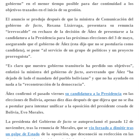
gobierno” en el menor tiempo posible para dar continuidad a los
objetivos trazados en el inicio de su gestión.
El anuncio se produjo después de que la ministra de Comunicación del
gobierno
de facto
, Roxana Lizárraga, presentara su renuncia
“irrevocable” en rechazo de la decisión de Áñez de presentarse a la
candidatura a la Presidencia para las próximas elecciones del 3 de mayo,
asegurando que el gobierno de Áñez (esta dijo que no se postularía como
candidata), se pone “al servicio de un grupo de políticos y un proyecto
prorroguista”.
“Es claro que nuestro gobierno transitorio ha perdido sus objetivos”
,
enfatizó la ministra del gobierno
de facto
, aseverando que Áñez
“ha
dejado de lado el mandato del pueblo boliviano
”
y que no ha ayudado en
nada a la “reconstrucción de la democracia”.
Áñez confirmó el pasado viernes
su candidatura a la Presidencia
en las
elecciones de Bolivia, apenas diez días después de que dijera que no se iba
a postular para intentar unificar a la oposición del presidente cesado de
Bolivia, Evo Morales.
La presidenta del Gobierno
de facto
se autoproclamó el pasado 12 de
noviembre, tras la renuncia de Morales, que se
vio forzado a dimitir tras
un golpe de Estado
de la oposición, que desconoció su reelección en las