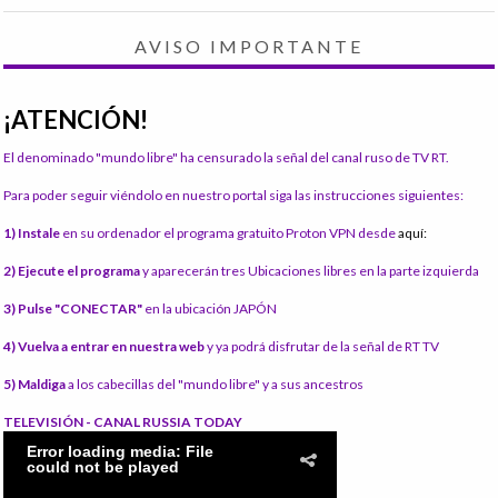
AVISO IMPORTANTE
¡ATENCIÓN!
El denominado "mundo libre" ha censurado la señal del canal ruso de TV RT.
Para poder seguir viéndolo en nuestro portal siga las instrucciones siguientes:
1) Instale
en su ordenador el programa gratuito Proton VPN desde
aquí:
2) Ejecute el programa
y aparecerán tres Ubicaciones libres en la parte izquierda
3) Pulse "CONECTAR"
en la ubicación JAPÓN
4) Vuelva a entrar en nuestra web
y ya podrá disfrutar de la señal de RT TV
5) Maldiga
a los cabecillas del "mundo libre" y a sus ancestros
TELEVISIÓN - CANAL RUSSIA TODAY