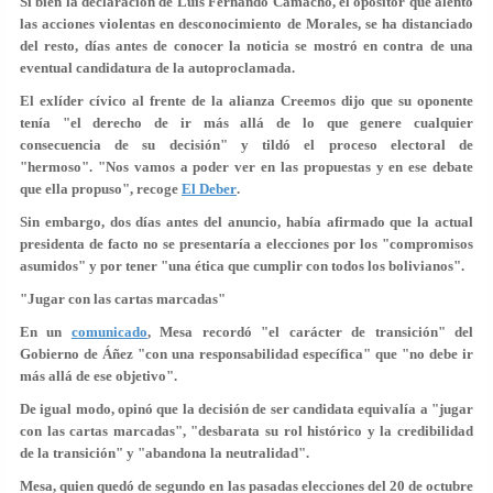
Si bien la declaración de Luis Fernando Camacho, el opositor que alentó
las acciones violentas en desconocimiento de Morales, se ha distanciado
del resto, días antes de conocer la noticia se mostró en contra de una
eventual candidatura de la autoproclamada.
El exlíder cívico al frente de la alianza Creemos dijo que su oponente
tenía "
el derecho de ir más allá
de lo que genere cualquier
consecuencia de su decisión" y tildó el proceso electoral de
"hermoso".
"Nos vamos a poder ver en las propuestas
y en ese debate
que ella propuso", recoge
El Deber
.
Sin embargo, dos días antes del anuncio, había afirmado que la actual
presidenta de facto no se presentaría a elecciones por los "compromisos
asumidos" y por tener "una ética que cumplir con todos los bolivianos".
"Jugar con las cartas marcadas"
En un
comunicado
, Mesa recordó "el carácter de transición" del
Gobierno de Áñez "con una responsabilidad específica" que "no debe ir
más allá de ese objetivo".
De igual modo, opinó que la decisión de ser candidata equivalía a "jugar
con las cartas marcadas", "
desbarata su rol
histórico y la credibilidad
de la transición" y "abandona la neutralidad".
Mesa, quien quedó de segundo en las pasadas elecciones del 20 de octubre