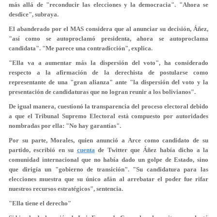
más allá de "reconducir las elecciones y la democracia". "Ahora se
desdice", subraya.
El abanderado por el MAS considera que al anunciar su decisión, Áñez,
"así como se autoproclamó presidenta, ahora se autoproclama
candidata". "
Me parece una contradicción
", explica.
"
Ella va a aumentar más la dispersión del voto
", ha considerado
respecto a la afirmación de la derechista de postularse como
representante de una "gran alianza" ante "la dispersión del voto y la
presentación de candidaturas que no logran reunir a los bolivianos".
De igual manera, cuestionó la transparencia del proceso electoral debido
a que el Tribunal Supremo Electoral está compuesto por autoridades
nombradas por ella: "
No hay garantías
".
Por su parte, Morales, quien anunció a Arce como candidato de su
partido, escribió en su
cuenta
de Twitter que Áñez había dicho a la
comunidad internacional que no había dado un golpe de Estado, sino
que dirigía un "gobierno de transición". "Su candidatura para las
elecciones muestra que su único afán al arrebatar el poder fue rifar
nuestros recursos estratégicos", sentencia.
"Ella tiene el derecho"