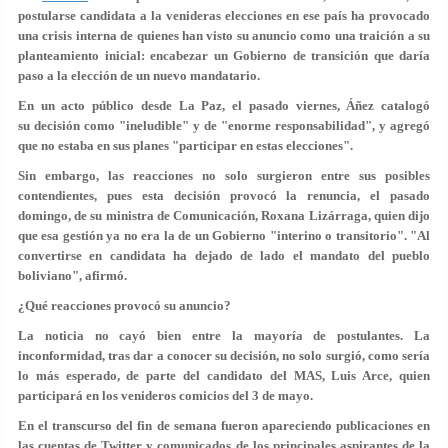
postularse candidata a la venideras elecciones en ese país ha provocado
una crisis interna de quienes han visto su anuncio como una traición a su
planteamiento inicial: encabezar un Gobierno de transición que daría
paso a la elección de un nuevo mandatario.
En un acto público desde La Paz, el pasado viernes, Áñez catalogó
su decisión como "
ineludible
" y de "
enorme responsabilidad
", y agregó
que no estaba en sus planes "participar en estas elecciones".
Sin embargo, las reacciones no solo surgieron entre sus posibles
contendientes, pues esta decisión provocó la renuncia, el pasado
domingo, de su ministra de Comunicación, Roxana Lizárraga, quien dijo
que esa gestión ya no era la de un Gobierno "interino o transitorio". "Al
convertirse en candidata ha dejado de lado el mandato del pueblo
boliviano", afirmó.
¿Qué reacciones provocó su anuncio?
La noticia no cayó bien entre la mayoría de postulantes. La
inconformidad, tras dar a conocer su decisión, no solo surgió, como sería
lo más esperado, de parte del candidato del MAS, Luis Arce, quien
participará en los venideros comicios del 3 de mayo.
En el transcurso del fin de semana fueron apareciendo publicaciones en
las cuentas de Twitter y comunicados de los principales aspirantes de la