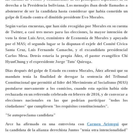
derecha a la Presidencia boliviana. Los mensajes iban desde llamados a
abstenerse de ser la candidata hasta considerar que había cometido un
golpe de Estado contra el dimitido presidente Evo Morales.
Según varias encuestas, que han sido recogidas por Morales en su cuenta
de Twitter, a casi tres meses para las elecciones, la mayor intención de
voto la tiene
Luis Arce
, exministro de Economía de Morales y apoyado
por el MAS; el segundo lugar se lo disputan el exjefe del Comité Cívico
Santa Cruz,
Luis Fernando Camacho
, y el excandidato presidencial
Carlos Mesa
. Detrás estaría la propia Áñez, el pastor evangélico
Chi
HyunChung
y el expresidente
Jorge 'Tuto' Quiroga
.
Días después del golpe de Estado en contra Morales, Áñez afirmó que su
mandato tenía la finalidad de derogar la sentencia del Tribunal
Constitucional que permitió al líder del Movimiento al Socialismo (MAS)
postularse nuevamente a los comicios, cuando esta opción había sido
rechazada en un referendo celebrado en febrero de 2016, y de convocar a
elecciones nacionales en las que podrían participar "todos los
ciudadanos" que cumpliesen "los requisitos constitucionales".
"Se autoproclama candidata"
Arce ha afirmado en una entrevista con
Carmen Aristegui
que
la candidata de la alianza derechista Juntos "tenía otra intencionalidad"