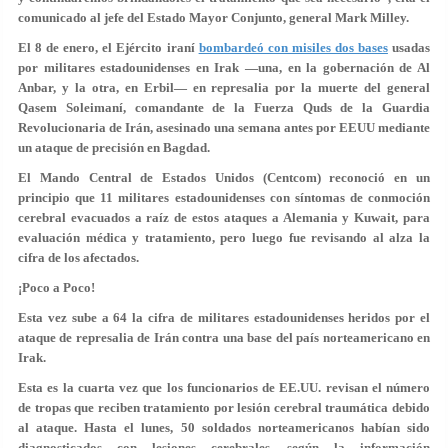
comunicado al jefe del Estado Mayor Conjunto, general Mark Milley.
El 8 de enero, el Ejército iraní
bombardeó con misiles dos bases
usadas
por militares estadounidenses en Irak —una, en la gobernación de Al
Anbar, y la otra, en Erbil— en represalia por la muerte del general
Qasem Soleimaní, comandante de la Fuerza Quds de la Guardia
Revolucionaria de Irán,
asesinado una semana antes
por EEUU mediante
un ataque de precisión en Bagdad.
El Mando Central de Estados Unidos (Centcom) reconoció en un
principio que 11 militares estadounidenses con
síntomas de conmoción
cerebral
evacuados a raíz de estos ataques a Alemania y Kuwait, para
evaluación médica y tratamiento, pero luego fue revisando al alza la
cifra de los afectados.
¡Poco a Poco!
Esta vez sube a 64 la cifra de militares estadounidenses heridos por el
ataque de represalia de Irán contra una base del país norteamericano en
Irak.
Esta es la cuarta vez que los funcionarios de EE.UU. revisan el número
de tropas que reciben tratamiento por lesión cerebral traumática debido
al ataque. Hasta el lunes, 50 soldados norteamericanos habían sido
diagnosticados con lesiones cerebrales, según la información