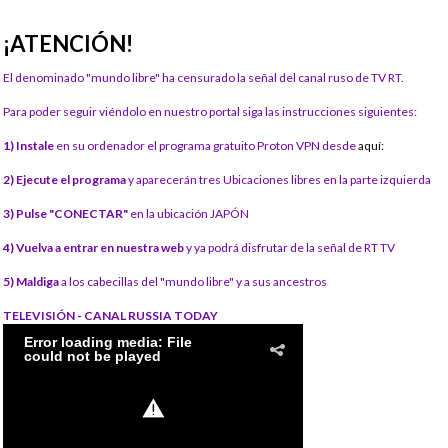
¡ATENCIÓN!
El denominado "mundo libre" ha censurado la señal del canal ruso de TV RT.
Para poder seguir viéndolo en nuestro portal siga las instrucciones siguientes:
1) Instale
en su ordenador el programa gratuito Proton VPN desde
aquí:
2) Ejecute el programa
y aparecerán tres Ubicaciones libres en la parte izquierda
3) Pulse "CONECTAR"
en la ubicación JAPÓN
4) Vuelva a entrar en nuestra web
y ya podrá disfrutar de la señal de RT TV
5) Maldiga
a los cabecillas del "mundo libre" y a sus ancestros
TELEVISIÓN - CANAL RUSSIA TODAY