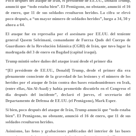
Poco después del ataque de Irán, el presidente de EE.UU., Donald Trump,
anunció que “todo estaba bien”. El Pentágono, no obstante, anunció el 16
de enero, que 11 de sus soldados resultaron heridos. La cifra se elevó
poco después, a “un mayor número de soldados heridos”, luego a 34, 50 y
ahora a 64.
El ataque fue en represalia por el asesinato por EE.UU. del teniente
general Qasem Soleimani, comandante de Fuerza Quds del Cuerpo de
Guardianes de la Revolución Islámica (CGRI) de Irán, que tuvo lugar la
madrugada del 3 de enero en Bagdad (capital iraquí).
Trump mintió sobre daños del ataque iraní desde el primer día
“[El presidente de EE.UU., Donald] Trump, desde el primer día era
plenamente consciente de la gravedad de las lesiones y el número de los
heridos por el ataque de Irán contra dos bases estadounidenses en Irak,
(entre ellas, Ain Al-Asad)
y había prometido discutirlo en el Congreso el
día después del incidente”
, declaró el jueves, el secretario del
Departamento de Defensa de EE.UU. (el Pentágono), Mark Esper.
Si bien, poco después del ataque de Irán, Trump anunció que “todo estaba
bien”. El Pentágono, no obstante, anunció el 16 de enero, que 11 de sus
soldados resultaron heridos.
Asimismo, las fotos y grabaciones publicadas del interior de las bases