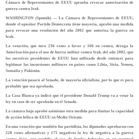
Cámara de Representantes de EEUU aprueba revocar autorización de
guerra contra Irak
WASHINGTON (Sputnik) — La Cámara de Representantes de EEUU,
donde el opositor Partido Demócrata tiene mayoría, aprobó una medida
para revocar una resolución del año 2002 que autoriza la guerra en
Irak.
La votación, que tuvo
236 votos a favor y 166 en contra
, deroga la
Autorización para el uso de fuerza militar contra Irak, del año 2002, que
los sucesivos presidentes de EEUU han utilizado desde entonces para
legitimar las incursiones militares en países como Libia, Siria, Yemen,
Somalia y Pakistán.
La votación pasará al Senado, de mayoría oficialista, por lo que es poco
probable que sea aprobada.
La Casa Blanca ya indicó que el presidente Donald Trump va a vetar la
ley en caso de ser aprobada en el Senado.
La cámara baja aprobó asimismo otra medida para
limitar la capacidad
de acción bélica
de EEUU en Medio Oriente.
En una votación que también fue partidista, los diputados aprobaron con
228 votos afirmativos y 175 negativos la ley de negativa a la guerra
contra Irán, que prohíbe el uso de fondos federales en un eventual