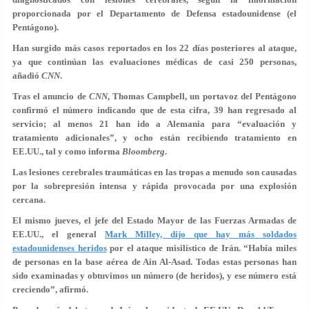
proporcionada por el Departamento de Defensa estadounidense (el
Pentágono).
Han surgido más casos reportados en los 22 días posteriores al ataque,
ya que continúan las evaluaciones médicas de casi 250 personas,
añadió
CNN
.
Tras el anuncio de
CNN
, Thomas Campbell, un portavoz del Pentágono
confirmó el número indicando que de esta cifra, 39 han regresado al
servicio; al menos 21 han ido a Alemania para “evaluación y
tratamiento adicionales”, y ocho están recibiendo tratamiento en
EE.UU., tal y como informa
Bloomberg
.
Las lesiones cerebrales traumáticas en las tropas a menudo son causadas
por la sobrepresión intensa y rápida provocada por una explosión
cercana.
El mismo jueves, el jefe del Estado Mayor de las Fuerzas Armadas de
EE.UU., el general
Mark Milley, dijo que hay más soldados
estadounidenses heridos
por el ataque misilístico de Irán. “Había miles
de personas en la base aérea de Ain Al-Asad. Todas estas personas han
sido examinadas y obtuvimos un número (de heridos), y ese número está
creciendo”, afirmó.