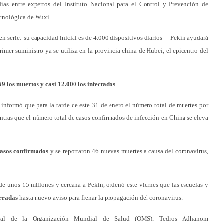
días entre expertos del Instituto Nacional para el Control y Prevención de
cnológica de Wuxi.
n serie: su capacidad inicial es de 4.000 dispositivos diarios —Pekín ayudará
imer suministro ya se utiliza en la provincia china de Hubei, el epicentro del
9 los muertos y casi 12.000 los infectados
nformó que para la tarde de este 31 de enero el número total de muertes por
entras que el número total de casos confirmados de infección en China se eleva
casos confirmados
y se reportaron 46 nuevas muertes a causa del coronavirus,
e unos 15 millones y cercana a Pekín, ordenó este viernes que las escuelas y
rradas
hasta nuevo aviso para frenar la propagación del coronavirus.
eral de la Organización Mundial de Salud (OMS), Tedros Adhanom