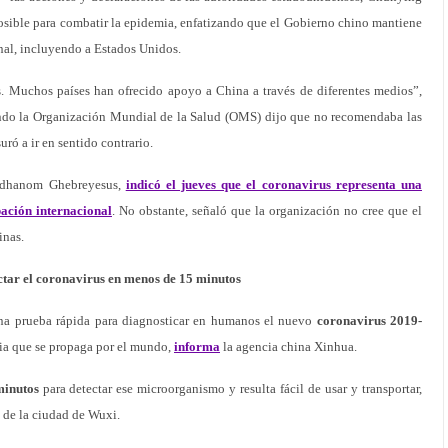
osible para combatir la epidemia, enfatizando que el Gobierno chino mantiene
nal, incluyendo a Estados Unidos.
. Muchos países han ofrecido apoyo a China a través de diferentes medios”,
ando la Organización Mundial de la Salud (OMS) dijo que no recomendaba las
uró a ir en sentido contrario.
 Adhanom Ghebreyesus,
indicó el jueves que el coronavirus representa una
ación internacional
. No obstante, señaló que la organización no cree que el
inas.
ctar el coronavirus en menos de 15 minutos
una prueba rápida para diagnosticar en humanos el nuevo
coronavirus 2019-
mia que se propaga por el mundo,
informa
la agencia china Xinhua.
minutos
para detectar ese microorganismo y resulta fácil de usar y transportar,
a de la ciudad de Wuxi.