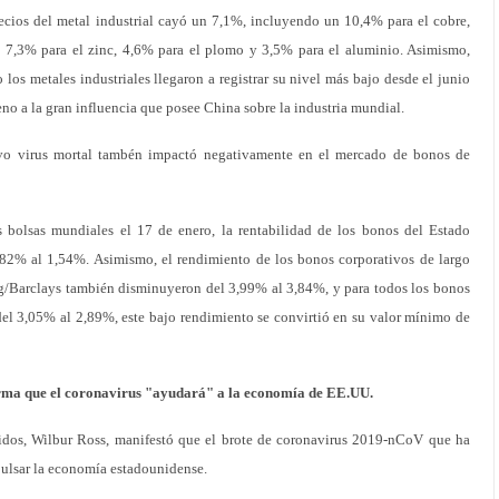
ecios del metal industrial cayó un 7,1%, incluyendo un 10,4% para el cobre,
, 7,3% para el zinc, 4,6% para el plomo y 3,5% para el aluminio. Asimismo,
o los metales industriales llegaron a registrar su nivel más bajo desde el junio
no a la gran influencia que posee China sobre la industria mundial.
evo virus mortal tambén impactó negativamente en el mercado de bonos de
s bolsas mundiales el 17 de enero, la rentabilidad de los bonos del Estado
,82% al 1,54%. Asimismo, el rendimiento de los bonos corporativos de largo
g/Barclays también disminuyeron del 3,99% al 3,84%, y para todos los bonos
del 3,05% al 2,89%, este bajo rendimiento se convirtió en su valor mínimo de
rma que el coronavirus "ayudará" a la economía de EE.UU.
idos, Wilbur Ross, manifestó que el brote de coronavirus 2019-nCoV que ha
pulsar la economía estadounidense.