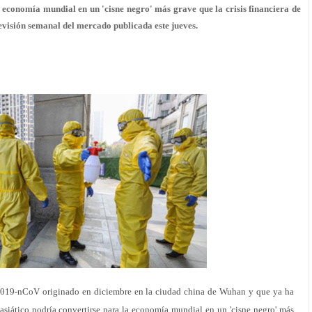
a economía mundial en un 'cisne negro' más grave que la crisis financiera de
evisión semanal del mercado publicada este jueves.
019-nCoV originado en diciembre en la ciudad china de Wuhan y que ya ha
asiático podría convertirse para la economía mundial en un 'cisne negro' más