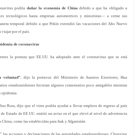
onavirus podría
dañar la economía de China
debido a que ha obligado a
tes tecnológicos hasta empresas automotrices y minoristas— a cerrar sus
 manera temporal debido a que Pekín extendió las vacaciones del Año Nuevo
viajar por el país.
pidemia de coronavirus
ernes la postura que EE.UU. ha adoptado ante el coronavirus que se está
a voluntad”
, dijo la portavoz del Ministerio de Asuntos Exteriores, Hua
rios estadounidenses hicieran algunos comentarios poco amigables mientras
a epidemia.
ur Ross, dijo que el virus podría ayudar a llevar empleos de regreso al país
de Estado de EE.UU. emitió un aviso en el que elevó al nivel de advertencia
 China, como las establecidas para Irak y Afganistán.
s” las acciones y declaraciones de las autoridades estadounidenses, Chunying