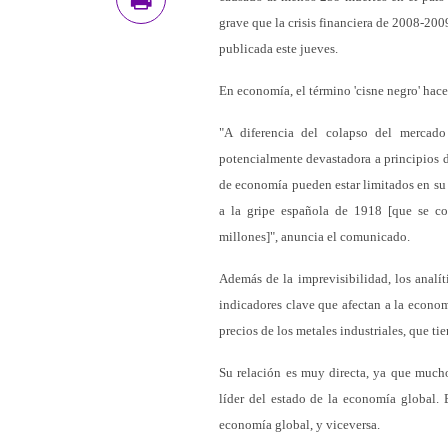
grave que la crisis financiera de 2008-20
publicada este jueves.
En economía, el término 'cisne negro' hac
"A diferencia del colapso del mercad
potencialmente devastadora a principios de 
de economía pueden estar limitados en su
a la gripe española de 1918 [que se c
millones]", anuncia el comunicado.
Además de la imprevisibilidad, los analí
indicadores clave que afectan a la econom
precios de los metales industriales, que t
Su relación es muy directa, ya que mucho
líder del estado de la economía global. E
economía global, y viceversa.