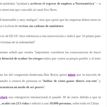
 la epidemia "ayudará a
acelerar el regreso de empleos a Norteamérica
" —a
 entrevista que concedió al canal Fox News.
d lamentable y muy maligna", sino que opinó que las empresas deben tener en
us a la hora de
revisar sus cadenas de suministro
.
io de EE.UU. hizo referencia a esta intervención e indicó que "el primer paso
s víctimas de la enfermedad".
ismo señaló que resulta "importante considerar las consecuencias de hacer
o historial de ocultar los riesgos
reales que corren su propio pueblo y el resto
omo las del congresista demócrata Don Beyer, quien
tuiteó
que la reacción de
atado a cientos de personas es "
hablar de cómo ganar dinero con esto
" y
ncuentran un modo de ser peores
".
eclaró
una emergencia internacional el pasado 30 de enero debido a que la
s,
acabó con 213 vidas
e infectó a casi
10.000 personas
, sobre todo en China.