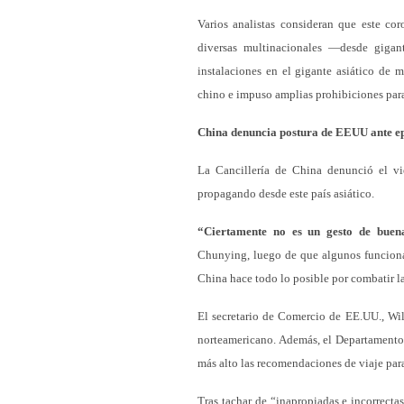
Varios analistas consideran que este cor
diversas multinacionales —desde gigan
instalaciones en el gigante asiático de
chino e impuso amplias prohibiciones para 
China denuncia postura de EEUU ante e
La Cancillería de China denunció el vi
propagando desde este país asiático.
“Ciertamente no es un gesto de buen
Chunying, luego de que algunos funciona
China hace todo lo posible por combatir l
El secretario de Comercio de EE.UU., Wilb
norteamericano. Además, el Departamento 
más alto las recomendaciones de viaje para
Tras tachar de “inapropiadas e incorrecta