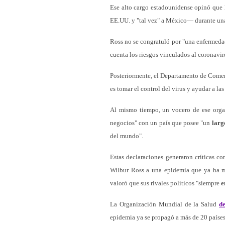
Ese alto cargo estadounidense opinó que
EE.UU. y "tal vez" a México— durante una
Ross no se congratuló por "una enfermeda
cuenta los riesgos vinculados al coronavir
Posteriormente, el Departamento de Comerc
es tomar el control del virus y ayudar a la
Al mismo tiempo, un vocero de ese organ
negocios" con un país que posee "un
larg
del mundo".
Estas declaraciones generaron críticas c
Wilbur Ross a una epidemia que ya ha m
valoró que sus rivales políticos "siempre
e
La Organización Mundial de la Salud
d
epidemia ya se propagó a más de 20 paíse