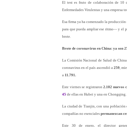
El test es fruto de colaboración de 10 
Enfermedades Virulentas y una empresa te
Esa firma ya ha comenzado la producción e
para que pueda ampliar ese ritmo— y el pr
brote.
Brote de coronavirus en China: ya son 25
La Comisión Nacional de Salud de China i
coronavirus en el país ascendió a
259
, mi
a
11.791.
Este viernes se registraron
2.102 nuevos 
45
de ellas en Hubei y una en Chongqing.
La ciudad de Tianjin, con una población d
compañías no esenciales
permanezcan ce
Este 30 de enero, el director gen