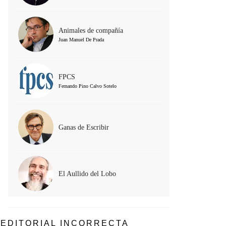
Animales de compañía
Juan Manuel De Prada
FPCS
Fernando Pino Calvo Sotelo
Ganas de Escribir
El Aullido del Lobo
EDITORIAL INCORRECTA