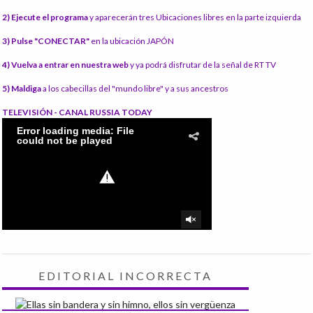
2) Ejecute el programa
y aparecerán tres Ubicaciones libres en la parte izquierda
3) Pulse "CONECTAR"
en la ubicación JAPÓN
4) Vuelva a entrar en nuestra web
y ya podrá disfrutar de la señal de RT TV
5) Maldiga
a los cabecillas del "mundo libre" y a sus ancestros
TELEVISIÓN - CANAL RUSSIA TODAY
EDITORIAL INCORRECTA