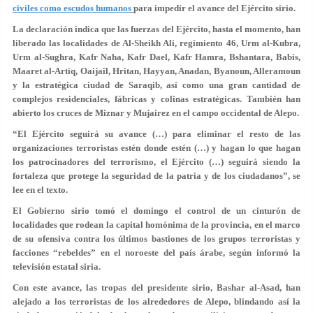
civiles como escudos humanos
para impedir el avance del Ejército sirio.
La declaración indica que las fuerzas del Ejército, hasta el momento, han
liberado las localidades de Al-Sheikh Ali, regimiento 46, Urm al-Kubra,
Urm al-Sughra, Kafr Naha, Kafr Dael, Kafr Hamra, Bshantara, Babis,
Maaret al-Artiq, Oaijail, Hritan, Hayyan, Anadan, Byanoun, Alleramoun
y la estratégica ciudad de Saraqib, así como una gran cantidad de
complejos residenciales, fábricas y colinas estratégicas. También han
abierto los cruces de Miznar y Mujairez en el campo occidental de Alepo.
“El Ejército seguirá su avance (…) para eliminar el resto de las
organizaciones terroristas estén donde estén (…) y hagan lo que hagan
los patrocinadores del terrorismo, el Ejército (…) seguirá siendo la
fortaleza que protege la seguridad de la patria y de los ciudadanos”, se
lee en el texto.
El Gobierno sirio tomó el domingo el control de un cinturón de
localidades que rodean la capital homónima de la provincia, en el marco
de su ofensiva contra los últimos bastiones de los grupos terroristas y
facciones “rebeldes” en el noroeste del país árabe, según informó la
televisión estatal siria.
Con este avance, las tropas del presidente sirio, Bashar al-Asad, han
alejado a los terroristas de los alrededores de Alepo, blindando así la