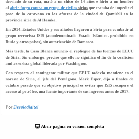
desviado de su ruta, mató a un chico de 14 años e hirió a un hombre
al
abrir fuego contra un grupo de civiles
sirios
que trataba de impedir el
paso de la caravana en las afueras de la ciudad de Qamishli en la
provincia siria de Al Hasaka.
En 2014, Estados Unidos y sus aliados llegaron a Siria para combatir al
grupo terrorista ISIS (autodenominado Estado Islámico, prohibido en
Rusia y otros países), sin autorización de Damasco.
Más tarde, la Casa Blanca anunció el repliegue de las fuerzas de EEUU
de Siria. Sin embargo, precisó que ello no significa el fin de la coalición
antiterrorista global liderada por Washington.
Con respecto al contingente militar que EEUU todavía mantiene en el
noreste de Siria, el jefe del Pentágono, Mark Esper, dijo a finales de
octubre pasado que su objetivo principal es evitar que ISIS recupere el
acceso al petróleo, una fuente importante de sus ingresos antes de 2017.
Por
Elespiadigital
Abrir página en versión completa