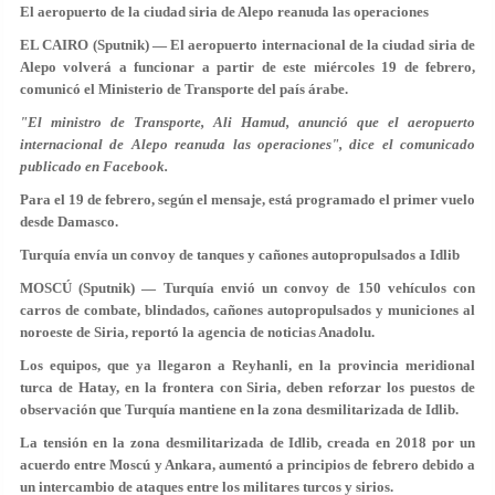
El aeropuerto de la ciudad siria de Alepo reanuda las operaciones
EL CAIRO (Sputnik) — El aeropuerto internacional de la ciudad siria de
Alepo volverá a funcionar a partir de este miércoles 19 de febrero,
comunicó el Ministerio de Transporte del país árabe.
"El ministro de Transporte, Ali Hamud, anunció que el aeropuerto
internacional de Alepo reanuda las operaciones", dice el comunicado
publicado en Facebook.
Para el 19 de febrero, según el mensaje, está programado el primer vuelo
desde Damasco.
Turquía envía un convoy de tanques y cañones autopropulsados a Idlib
MOSCÚ (Sputnik) — Turquía envió un convoy de 150 vehículos con
carros de combate, blindados, cañones autopropulsados y municiones al
noroeste de Siria, reportó la agencia de noticias Anadolu.
Los equipos, que ya llegaron a Reyhanli, en la provincia meridional
turca de Hatay, en la frontera con Siria,
deben reforzar los puestos de
observación
que Turquía mantiene en la zona desmilitarizada de Idlib.
La tensión en la zona desmilitarizada de Idlib, creada en 2018 por un
acuerdo entre Moscú y Ankara, aumentó a principios de febrero debido a
un intercambio de ataques entre los militares turcos y sirios.