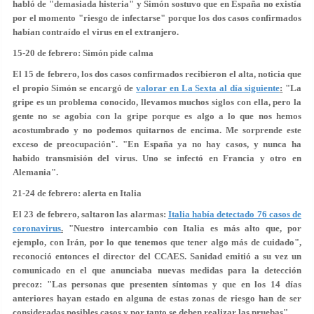
habló de "demasiada histeria" y Simón sostuvo que en España
no existía
por el momento "riesgo de infectarse"
porque los dos casos confirmados
habían contraído el virus en el extranjero.
15-20 de febrero: Simón pide calma
El 15 de febrero, los dos casos confirmados recibieron el alta, noticia que
el propio Simón se encargó de
valorar en La Sexta al día siguiente
:
"La
gripe es un problema conocido, llevamos muchos siglos con ella, pero
la
gente no se agobia con la gripe
porque es algo a lo que nos hemos
acostumbrado y no podemos quitarnos de encima.
Me sorprende este
exceso de preocupación
". "En España ya no hay casos, y nunca ha
habido transmisión del virus. Uno se infectó en Francia y otro en
Alemania".
21-24 de febrero: alerta en Italia
El 23 de febrero, saltaron las alarmas:
Italia había detectado 76 casos de
coronavirus
.
"Nuestro intercambio con Italia es más alto que, por
ejemplo, con Irán, por lo que tenemos que tener algo más de cuidado",
reconoció entonces el director del CCAES. Sanidad emitió a su vez un
comunicado en el que anunciaba nuevas medidas para la detección
precoz: "Las personas que presenten síntomas y que en los 14 días
anteriores hayan estado en alguna de estas zonas de riesgo
han de ser
consideradas posibles casos
y por tanto se deben realizar las pruebas".