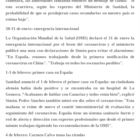
cambiara, las autoridades lanzaban entonces un mensaje de calma: "Si
esto ocurriera, según los expertos del Ministerio de Sanidad, la
probabilidad de que se produjeran
casos secundarios en nuestro país se
estima baja
".
30-31 de enero: emergencia internacional
La Organización Mundial de la Salud (OMS) declaró el 31 de enero la
emergencia internacional por el brote del coronavirus y el ministerio
publicó una nota con declaraciones de Simón para evitar el alarmismo:
"En España, estamos trabajando desde la primera notificación de
coronavirus en China". "
Trabaja en todos los escenarios posibles
".
1-3 de febrero: primer caso en España
Sanidad anunció el 1 de febrero el primer caso en España: un ciudadano
alemán había dado positivo y se encontraba en un hospital de La
Gomera. “Acabamos de hablar con Canarias y todos están bien”, explicó
Simón.
Pedro Sánchez
también tuiteó ese día sobre el coronavirus: "Esta
mañana se reúne de nuevo el comité interministerial de evaluación y
seguimiento del coronavirus. España tiene un sistema sanitario fuerte y
red de alerta y detección con expertos profesionales que desde el primer
minuto
trabajan siguiendo las recomendaciones de la OMS
".
4 de febrero: Carmen Calvo toma las riendas