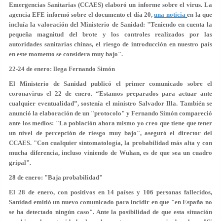
Emergencias Sanitarias (CCAES) elaboró un informe sobre el virus. La
agencia EFE informó sobre el documento el día 20,
una noticia
en la que
incluía la valoración del Ministerio de Sanidad: "Teniendo en cuenta la
pequeña magnitud del brote y los controles realizados por las
autoridades sanitarias chinas, el riesgo de introducción en nuestro país
en este momento
se considera muy bajo
".
22-24 de enero: llega Fernando Simón
El Ministerio de Sanidad publicó el primer comunicado sobre el
coronavirus el 22 de enero. “Estamos preparados para actuar ante
cualquier eventualidad”, sostenía el ministro
Salvador Illa
. También se
anunció la elaboración de un "protocolo" y
Fernando Simón
compareció
ante los medios: "La población ahora mismo yo creo que tiene que tener
un nivel de percepción de riesgo muy bajo", aseguró el director del
CCAES. "Con cualquier sintomatología, la probabilidad más alta y con
mucha diferencia, incluso viniendo de Wuhan, es de que
sea un cuadro
gripal"
.
28 de enero: "Baja probabilidad"
El 28 de enero, con positivos en 14 países y 106 personas fallecidos,
Sanidad emitió un nuevo comunicado para incidir en que "en España no
se ha detectado ningún caso". Ante la posibilidad de que esta situación