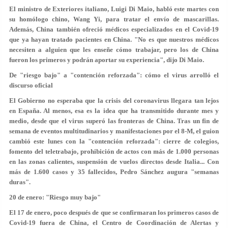
El ministro de Exteriores italiano, Luigi Di Maio, habló este martes con
su homólogo chino, Wang Yi, para tratar el envío de mascarillas.
Además, China también ofreció médicos especializados en el Covid-19
que ya hayan tratado pacientes en China. "No es que nuestros médicos
necesiten a alguien que les enseñe cómo trabajar, pero los de China
fueron los primeros y podrán aportar su experiencia", dijo Di Maio.
De "riesgo bajo" a "contención reforzada": cómo el virus arrolló el
discurso oficial
El Gobierno no esperaba que la crisis del coronavirus llegara tan lejos
en España. Al menos, esa es la idea que ha transmitido durante mes y
medio, desde que el virus superó las fronteras de China. Tras un fin de
semana de eventos multitudinarios y manifestaciones por el 8-M, el guion
cambió este lunes con la "contención reforzada": cierre de colegios,
fomento del teletrabajo, prohibición de actos con más de 1.000 personas
en las zonas calientes, suspensión de vuelos directos desde Italia... Con
más de 1.600 casos y 35 fallecidos,
Pedro Sánchez augura
"semanas
duras"
.
20 de enero: "Riesgo muy bajo"
El 17 de enero, poco después de que se confirmaran los primeros casos de
Covid-19 fuera de China, el Centro de Coordinación de Alertas y