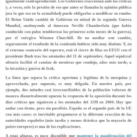
igualmente contraproducente. Los Gobiernos reaccionan ante las críticas
y, a veces, solo la presión de eso que antes se llamaba la opinión pública
(sea lo que sea en la actualidad) puede obligarlos a modificar su rumbo.
El Reino Unido cambió de Gobierno en mitad de la segunda Guerra
Mundial, sustituyendo al timorato Neville Chamberlain (que había
conducido con pulso tembloroso los primeros ocho meses de la guerra),
por el enérgico Winston Churchill. De no mediar este cambio,
seguramente el resultado de la contienda hubiese sido muy distinto. Y, en
el extremo contrario del espectro, está el cierre de filas en EEUU con el
presidente Bush tras los atentados del 11 de septiembre. Aquel sepulcral
silencio facilitó el camino de mentiras que condujo, años más tarde, a
la invasión y guerra de Irak.
La línea que separa la crítica oportuna y legítima de la mezquina y
aprovechada, por supuesto, es muy delgada. En nuestro país, por
ejemplo, dos mitades casi irreconciliables de la población valoran de
manera diametralmente opuesta la respuesta de la oposición durante los
días críticos que siguieron a los atentados del 11M en 2004. Hay que
andar con tiento, pero sin parálisis. España es el segundo país de la UE
con más casos: es inevitable preguntarse si la diferente reacción de las
autoridades españoles (más tardía y menos drástica que la mayoría de
países europeos) es una de las explicaciones.
A estas alturas, es poco discutible que
mantener la manifestación del