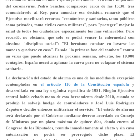
del coronavirus. Pedro Sánchez compareció cerca de las 15:30, tras
comunicárselo al Rey, para anunciar esa decisión, remarcó que el
Ejecutivo movilizará recursos "económicos y sanitarios, tanto públicos
como privados, tanto civiles como militares", para "proteger" mejor la
salud de todos los ciudadanos, especialmente los más vulnerables. Pero
recordó, no obstante, que solo se podrá vencer la enfermedad con
absoluta "disciplina social": "El heroísmo consiste en lavarse las
manos y quedarse en casa". Es solo "la primera fase del combate" contra
un virus que puede alcanzar la próxima semana, advirtió, los 10.000
contagios. España necesita aplanar la curva para no colapsar el sistema
sanitario.
La declaración del estado de alarma es una de las medidas de excepción
contempladas en
el artículo 116 de la Constitución española
y
desarrollada en una ley orgánica específica de 1981. Ningún Ejecutivo
central había echado mano de esta herramienta desde 2010, cuando se
produjo la salvaje huelga de controladores y José Luis Rodríguez
Zapatero decidió entonces militarizar el servicio. "El estado de alarma
será declarado por el Gobierno mediante decreto acordado en Consejo
de Ministros por un plazo máximo de quince días, dando cuenta al
Congreso de los Diputados, reunido inmediatamente al efecto y sin cuya
autorización no podrá ser prorrogado dicho plazo. El