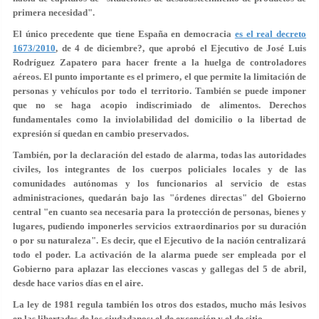
primera necesidad".
El único precedente que tiene España en democracia
es el real decreto
1673/2010
,
de 4 de diciembre?, que aprobó el Ejecutivo de José Luis
Rodríguez Zapatero para hacer frente a la huelga de controladores
aéreos. El punto importante es el primero, el que permite la limitación de
personas y vehículos por todo el territorio. También se puede imponer
que no se haga acopio indiscrimiado de alimentos. Derechos
fundamentales como la inviolabilidad del domicilio o la libertad de
expresión sí quedan en cambio preservados.
También, por la declaración del estado de alarma, todas las autoridades
civiles, los integrantes de los cuerpos policiales locales y de las
comunidades autónomas y los funcionarios al servicio de estas
administraciones, quedarán bajo las "órdenes directas" del Gboierno
central "en cuanto sea necesaria para la protección de personas, bienes y
lugares, pudiendo imponerles servicios extraordinarios por su duración
o por su naturaleza". Es decir, que el Ejecutivo de la nación centralizará
todo el poder. La activación de la alarma puede ser empleada por el
Gobierno para aplazar las elecciones vascas y gallegas del 5 de abril,
desde hace varios días en el aire.
La ley de 1981 regula también los otros dos estados, mucho más lesivos
en las libertades de los ciudadanos: el de excepción y el de sitio.