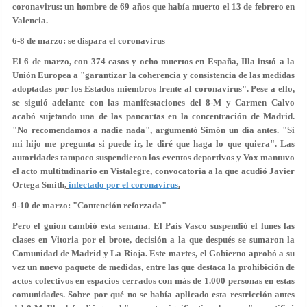
coronavirus: un hombre de 69 años que había muerto el 13 de febrero en
Valencia.
6-8 de marzo: se dispara el coronavirus
El 6 de marzo, con 374 casos y ocho muertos en España, Illa instó a la
Unión Europea a "garantizar la coherencia y consistencia de las medidas
adoptadas por los Estados miembros frente al coronavirus". Pese a ello,
se siguió adelante con las manifestaciones del 8-M y Carmen Calvo
acabó sujetando una de las pancartas en la concentración de Madrid.
"
No recomendamos a nadie nada
", argumentó Simón un día antes. "Si
mi hijo me pregunta si puede ir, le diré
que haga lo que quiera
". Las
autoridades tampoco suspendieron los eventos deportivos y Vox mantuvo
el acto multitudinario en Vistalegre, convocatoria a la que acudió
Javier
Ortega Smith
,
infectado por el coronavirus
.
9-10 de marzo: "Contención reforzada"
Pero el guion cambió esta semana. El País Vasco suspendió el lunes las
clases en Vitoria por el brote, decisión a la que después se sumaron la
Comunidad de Madrid y La Rioja. Este martes, el Gobierno aprobó a su
vez un nuevo paquete de medidas, entre las que destaca la prohibición de
actos colectivos en espacios cerrados con más de 1.000 personas en estas
comunidades. Sobre por qué no se había aplicado esta restricción antes