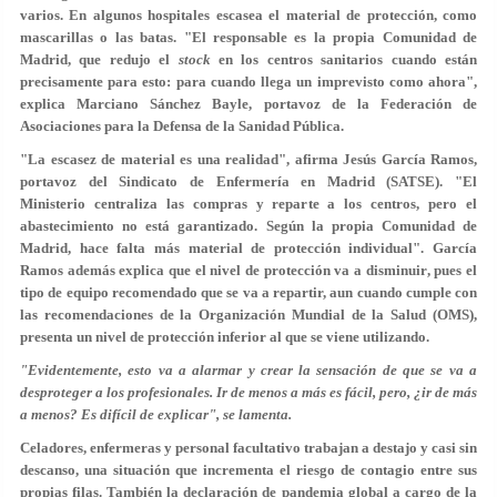
varios. En algunos hospitales escasea el material de protección, como
mascarillas o las batas. "El responsable es la propia Comunidad de
Madrid, que redujo el
stock
en los centros sanitarios cuando están
precisamente para esto: para cuando llega un imprevisto como ahora",
explica Marciano Sánchez Bayle, portavoz de la Federación de
Asociaciones para la Defensa de la Sanidad Pública.
"La escasez de material es una realidad", afirma Jesús García Ramos,
portavoz del Sindicato de Enfermería en Madrid (SATSE). "El
Ministerio centraliza las compras y reparte a los centros, pero el
abastecimiento no está garantizado. Según la propia Comunidad de
Madrid, hace falta más material de protección individual". García
Ramos además explica que
el nivel de protección va a disminuir
, pues el
tipo de equipo recomendado que se va a repartir, aun cuando cumple con
las recomendaciones de la Organización Mundial de la Salud (OMS),
presenta un nivel de protección inferior al que se viene utilizando.
"Evidentemente, esto va a alarmar y crear la sensación de que se va a
desproteger a los profesionales. Ir de menos a más es fácil, pero, ¿ir de más
a menos? Es difícil de explicar", se lamenta.
Celadores, enfermeras y personal facultativo trabajan a destajo y casi sin
descanso, una situación que incrementa el
riesgo de contagio
entre sus
propias filas. También la declaración de pandemia global a cargo de la