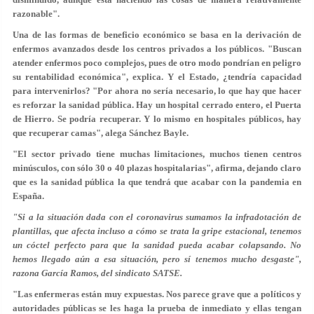
razonable".
Una de las formas de beneficio económico se basa en la derivación de
enfermos avanzados desde los centros privados a los públicos. "Buscan
atender enfermos poco complejos, pues de otro modo pondrían en peligro
su rentabilidad económica", explica. Y el Estado, ¿tendría capacidad
para intervenirlos? "Por ahora no sería necesario, lo que hay que hacer
es reforzar la sanidad pública. Hay un hospital cerrado entero, el Puerta
de Hierro. Se podría recuperar. Y lo mismo en hospitales públicos, hay
que recuperar camas", alega Sánchez Bayle.
"El sector privado tiene muchas limitaciones, muchos tienen centros
minúsculos, con sólo 30 o 40 plazas hospitalarias", afirma, dejando claro
que es la sanidad pública la que tendrá que acabar con la pandemia en
España.
"Si a la situación dada con el coronavirus sumamos la infradotación de
plantillas, que afecta incluso a cómo se trata la gripe estacional, tenemos
un cóctel perfecto para que la sanidad pueda acabar colapsando. No
hemos llegado aún a esa situación, pero sí tenemos mucho desgaste",
razona García Ramos, del sindicato SATSE.
"Las enfermeras están muy expuestas. Nos parece grave que a políticos y
autoridades públicas se les haga la prueba de inmediato y ellas tengan