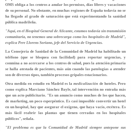
OMS obliga a los centros a anular los permisos, días libres y vacaciones
de su personal. No obstante, en muchas regiones de España todavía no se
ha llegado al grado de saturación que está experimentando la sanidad
pública madrileña.
"Aquí, en el Hospital General de Alicante, estamos todavía sin transmisión
comunitaria, no tenemos una sobrecarga como los hospitales de Madrid",
explica Pere Llorens Soriano, jefe del Servicio de Urgencias.
La Consejería de Sanidad de la Comunidad de Madrid ha habilitado un
teléfono (que se bloquea con facilidad) para reportar urgencias, y
conmina a no acercarse a los centros de salud, pues la atención primaria
se halla atestada de pacientes, más aún cuando las patologías a atender
son de diversos tipos, también
procesos gripales estacionarios
.
Otra medida en estudio en Madrid es la
medicalización
de hoteles. Pero
como explica Marciano Sánchez Bayle, tal intervención no entraña más
que un acto publicitario. "Es un anuncio como muchos de los que hacen,
de marketing, un poco esperpéntico. Es casi imposible convertir un hotel
en un hospital, hay que asegurar el oxígeno, que haya vacío, etcétera. Es
más fácil reabrir las plantas que tienen cerradas en los hospitales
públicos", señala.
"El problema es que la Comunidad de Madrid siempre antepone sus