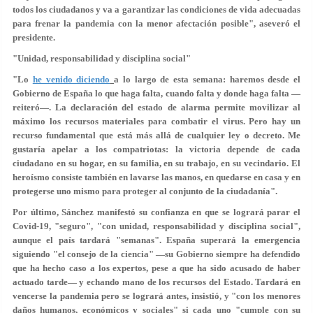
todos los ciudadanos y va a garantizar las condiciones de vida adecuadas
para frenar la pandemia con la menor afectación posible", aseveró el
presidente.
"Unidad, responsabilidad y disciplina social"
"Lo
he venido diciendo
a lo largo de esta semana: haremos desde el
Gobierno de España lo que haga falta, cuando falta y donde haga falta —
reiteró—. La declaración del estado de alarma permite movilizar al
máximo los recursos materiales para combatir el virus. Pero hay un
recurso fundamental que está más allá de cualquier ley o decreto. Me
gustaría apelar a los compatriotas: la victoria depende de cada
ciudadano en su hogar, en su familia, en su trabajo, en su vecindario. El
heroísmo consiste también en lavarse las manos, en quedarse en casa y en
protegerse uno mismo para proteger al conjunto de la ciudadanía".
Por último, Sánchez manifestó su confianza en que se logrará parar el
Covid-19, "seguro", "con unidad, responsabilidad y disciplina social",
aunque el país tardará "semanas". España superará la emergencia
siguiendo "el consejo de la ciencia" —su Gobierno siempre ha defendido
que ha hecho caso a los expertos, pese a que ha sido acusado de haber
actuado tarde— y echando mano de los recursos del Estado. Tardará en
vencerse la pandemia pero se logrará antes, insistió, y "con los menores
daños humanos, económicos y sociales" si cada uno "cumple con su