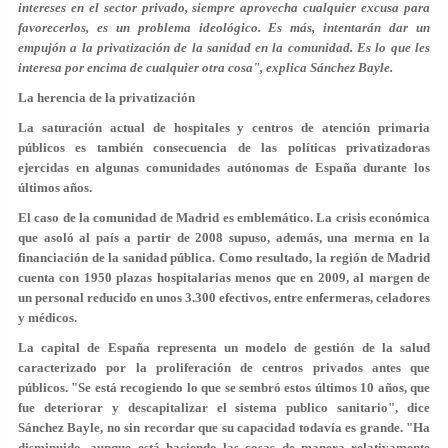
intereses en el sector privado, siempre aprovecha cualquier excusa para
favorecerlos, es un problema ideológico. Es más, intentarán dar un
empujón a la privatización de la sanidad en la comunidad. Es lo que les
interesa por encima de cualquier otra cosa", explica Sánchez Bayle.
La herencia de la privatización
La saturación actual de hospitales y centros de atención primaria
públicos es también consecuencia de las políticas privatizadoras
ejercidas en algunas comunidades autónomas de España durante los
últimos años.
El caso de la comunidad de Madrid es emblemático. La crisis económica
que asoló al país a partir de 2008 supuso, además, una merma en la
financiación de la sanidad pública. Como resultado, la región de Madrid
cuenta con
1950 plazas hospitalarias menos
que en 2009, al margen de
un personal reducido en unos 3.300 efectivos, entre enfermeras, celadores
y médicos.
La capital de España representa un modelo de gestión de la salud
caracterizado por la proliferación de centros privados antes que
públicos. "Se está recogiendo lo que se sembró estos últimos 10 años, que
fue
deteriorar y descapitalizar
el sistema publico sanitario", dice
Sánchez Bayle, no sin recordar que su capacidad todavía es grande. "Ha
disminuido, aunque está haciendo las cosas de manera relativamente