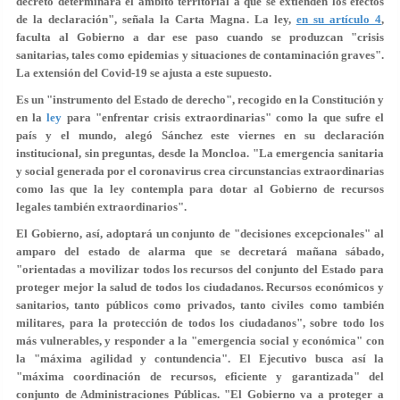
decreto determinará el ámbito territorial a que se extienden los efectos
de la declaración", señala la Carta Magna. La ley,
en su artículo 4
,
faculta al Gobierno a dar ese paso cuando se produzcan "crisis
sanitarias, tales como epidemias y situaciones de contaminación graves".
La extensión del Covid-19 se ajusta a este supuesto.
Es un "instrumento del Estado de derecho", recogido en la Constitución y
en la
ley
para "enfrentar crisis extraordinarias" como la que sufre el
país y el mundo, alegó Sánchez este viernes en su declaración
institucional, sin preguntas, desde la Moncloa. "La emergencia sanitaria
y social generada por el coronavirus crea circunstancias extraordinarias
como las que la ley contempla para dotar al Gobierno de recursos
legales también extraordinarios".
El Gobierno, así, adoptará un conjunto de "decisiones excepcionales" al
amparo del estado de alarma que se decretará mañana sábado,
"orientadas a movilizar todos los recursos del conjunto del Estado para
proteger mejor la salud de todos los ciudadanos. Recursos económicos y
sanitarios, tanto públicos como privados, tanto civiles como también
militares, para la protección de todos los ciudadanos", sobre todo los
más vulnerables, y responder a la "emergencia social y económica" con
la "máxima agilidad y contundencia". El Ejecutivo busca así la
"máxima coordinación de recursos, eficiente y garantizada" del
conjunto de Administraciones Públicas. "El Gobierno va a proteger a