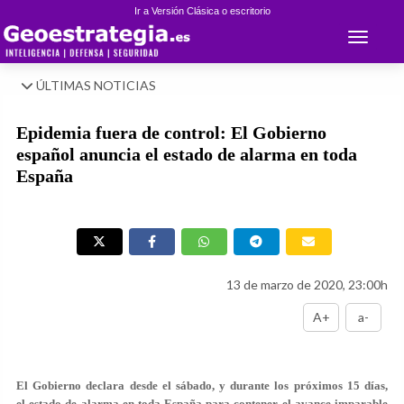
Ir a Versión Clásica o escritorio
Toggle 
ÚLTIMAS NOTICIAS
Epidemia fuera de control: El Gobierno
español anuncia el estado de alarma en toda
España
13 de marzo de 2020, 23:00h
A+
a-
El Gobierno declara desde el sábado, y durante los próximos 15 días,
el estado de alarma en toda España para contener el avance imparable