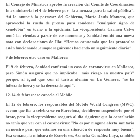
El Consejo de Ministros aprobó la creación del Comité de Coordinación
Interministerial el 4 de febrero por "la amenaza para la salud pública".
Así lo anunció la portavoz del Gobierno,
María Jesús Montero
, que
aprovechó la rueda de prensa para condenar "cualquier signo de
xenofobia" en torno a la epidemia. La vicepresidenta Carmen Calvo
tomó las riendas a partir de ese momento y Sanidad emitió una nueva
nota con declaraciones de Illa: “
Hemos constatado que los protocolos
están funcionando
, aunque seguiremos haciendo un seguimiento diario”.
9 de febrero: otro caso en Mallorca
El 9 de febrero, Sanidad confirmó un caso de coronavirus en Mallorca,
pero Simón aseguró que no implicaba "
más riesgo en nuestro país
”
porque, al igual que con el turista alemán en La Gomera, "
se ha
infectado fuera
y se ha detectado aquí".
12-14 de febrero: se cancela el Mobile
El 12 de febrero, los responsables del Mobile World Congress (MWC),
evento que iba a celebrarse en Barcelona, decidieron suspenderlo por el
brote, pero la vicepresidenta aseguró al día siguiente que la cancelación
no tenía que ver con el coronavirus:
"No es por ninguna alerta sanitaria
en nuestro país
, que estamos en una situación de respuesta muy buena".
Esa semana, la ministra de Exteriores,
Arancha González Laya
, también