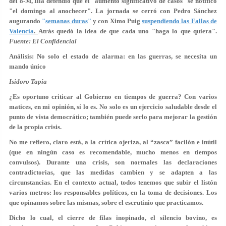
del 8-M, Illa defendió que
el "aumento significativo de casos" se notificó
"el domingo al anochecer"
. La jornada se cerró con Pedro Sánchez
augurando
"
semanas duras
"
y con
Ximo Puig
suspendiendo las Fallas de
Valencia
.
Atrás quedó la idea de que cada uno "haga lo que quiera".
Fuente: El Confidencial
Análisis: No solo el estado de alarma: en las guerras, se necesita un
mando único
Isidoro Tapia
¿Es oportuno criticar al Gobierno en tiempos de guerra? Con varios
matices, en mi opinión, sí lo es. No solo es un ejercicio saludable desde el
punto de vista democrático; también puede serlo para mejorar la gestión
de la propia crisis.
No me refiero, claro está, a la crítica ojeriza, al “zasca” facilón e inútil
(que en ningún caso es recomendable, mucho menos en tiempos
convulsos). Durante una crisis, son normales las declaraciones
contradictorias, que las medidas cambien y se adapten a las
circunstancias. En el contexto actual, todos tenemos que subir el listón
varios metros: los responsables políticos, en la toma de decisiones. Los
que opinamos sobre las mismas, sobre el escrutinio que practicamos.
Dicho lo cual, el cierre de filas inopinado, el silencio bovino, es