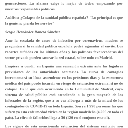
generaciones. La alarma exige lo mejor de todos: empezando por
nuestros responsables políticos.
Análisis: ¿Colapso de la sanidad pública española? "Lo principal es que
la gente no pierda los nervios"
Sergio Hernández-Ranera Sánchez
Ante la escalada de casos de infección por coronavirus, muchos se
preguntan si la sanidad pública española podrá aguantar el envite. Los
recortes sufridos en los últimos años y las políticas favorecedoras del
sector privado pueden saturar la red estatal, sobre todo en Madrid.
Empieza a cundir en España una sensación extraña ante las lúgubres
previsiones de las autoridades sanitarias. La curva de contagios
incrementará su línea ascendente en los próximos días y la estructura
médica del país puede incurrir en riesgo de saturación extrema, si no de
colapso. Es lo que está ocurriendo en la Comunidad de Madrid, cuyo
sistema de salud público está atendiendo a la gran mayoría de los
infectados de la región, que a su vez alberga a más de la mitad de los
contagiados de COVID-19 en toda España.
Son ya 1.990 personas
las que
sufren ya esta enfermedad vírica en la región madrileña (4.209 en todo el
país). La cifra de fallecidos llega a 56 (120 en el conjunto estatal).
Los signos de esta mencionada saturación del sistema sanitario son