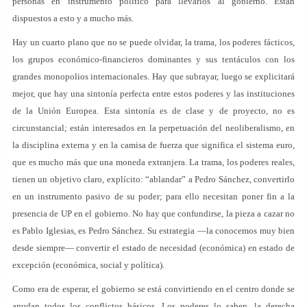
personas en instrumento político para llevarlos al gobierno. Están
dispuestos a esto y a mucho más.
Hay un cuarto plano que no se puede olvidar, la trama, los poderes fácticos,
los grupos económico-financieros dominantes y sus tentáculos con los
grandes monopolios internacionales. Hay que subrayar, luego se explicitará
mejor, que hay una sintonía perfecta entre estos poderes y las instituciones
de la Unión Europea. Esta sintonía es de clase y de proyecto, no es
circunstancial; están interesados en la perpetuación del neoliberalismo, en
la disciplina externa y en la camisa de fuerza que significa el sistema euro,
que es mucho más que una moneda extranjera. La trama, los poderes reales,
tienen un objetivo claro, explícito: “ablandar” a Pedro Sánchez, convertirlo
en un instrumento pasivo de su poder; para ello necesitan poner fin a la
presencia de UP en el gobierno. No hay que confundirse, la pieza a cazar no
es Pablo Iglesias, es Pedro Sánchez. Su estrategia —la conocemos muy bien
desde siempre— convertir el estado de necesidad (económica) en estado de
excepción (económica, social y política).
Como era de esperar, el gobierno se está convirtiendo en el centro donde se
anudan todos los conflictos básicos. Los poderes lo saben, la derecha