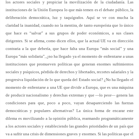
los actores sociales y propiciar la movilización de la ciudadanía. Las
instituciones de la Unión Europea lo que más temen es el debate público, la
deliberación democrática, luz y taquígrafos. Aquí se ve con mucha la
claridad la inanidad, cuando no la mentira, de tanto europeísta que lo único
que hace es “salvar” a sus grupos de poder económicos, a sus clases
dirigentes. Si se afirma, como dicen ellos, que la actual UE va en dirección
contraria a la que debería, que hace falta una Europa “más social” y una
Europa “más solidaria”, ¿no ha llegado ya el momento de enfrentarse a unas
instituciones que promueven políticas que generan enormes sufrimientos
sociales y psíquicos, pérdida de derechos y libertades, recortes salariales y la
progresiva liquidación de lo que queda del Estado social? ¿No ha llegado el
momento de enfrentarse a una UE que divide a Europa, que es una máquina
de producir nacionalismo y derechas extremas y que —lo peor— genera las
condiciones para que, poco a poco, vayan desapareciendo las fuerzas
democráticas y populares alternativas? La única forma de encarar este
dilema es movilizando a la opinión pública, rearmando programáticamente
a los actores sociales y estableciendo las grandes prioridades de un país que
va a sufrir una crisis de dimensiones graves y enormes. Si las políticas que el