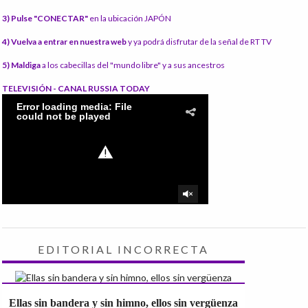
3) Pulse "CONECTAR"
en la ubicación JAPÓN
4) Vuelva a entrar en nuestra web
y ya podrá disfrutar de la señal de RT TV
5) Maldiga
a los cabecillas del "mundo libre" y a sus ancestros
TELEVISIÓN - CANAL RUSSIA TODAY
EDITORIAL INCORRECTA
Ellas sin bandera y sin himno, ellos sin vergüenza