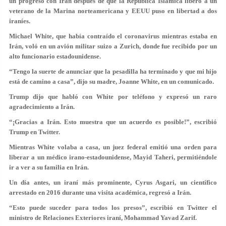
un progreso con Irán después de que la República Islámica liberó a un
veterano de la Marina norteamericana y EEUU puso en libertad a dos
iraníes.
Michael White, que había contraído el coronavirus mientras estaba en
Irán, voló en un avión militar suizo a Zurich, donde fue recibido por un
alto funcionario estadounidense.
“Tengo la suerte de anunciar que la pesadilla ha terminado y que mi hijo
está de camino a casa”, dijo su madre, Joanne White, en un comunicado.
Trump dijo que habló con White por teléfono y expresó un raro
agradecimiento a Irán.
“¡Gracias a Irán. Esto muestra que un acuerdo es posible!”, escribió
Trump en Twitter.
Mientras White volaba a casa, un juez federal emitió una orden para
liberar a un médico irano-estadounidense, Mayid Taheri, permitiéndole
ir a ver a su familia en Irán.
Un día antes, un iraní más prominente, Cyrus Asgari, un científico
arrestado en 2016 durante una visita académica, regresó a Irán.
“Esto puede suceder para todos los presos”, escribió en Twitter el
ministro de Relaciones Exteriores iraní, Mohammad Yavad Zarif.