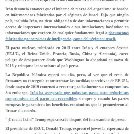
Irán denunció entonces que el informe de marzo del organismo se basaba
en informaciones fabricadas por el régimen de Israel. Dijo que ningún
país, incluido Irán, no tiene obligación de dar informaciones o permitir
acceso de inspectores internacionales a sus instalaciones, basándose en
informaciones que carecen de cualquier fundamento legal o
documentos
fabricados por servicios de inteligencia, como del régimen israelí.
El pacto nuclear, rubricado en 2015 entre Irán y el entonces Sexteto
(EE.UU., el Reino Unido, Francia, Rusia, China y Alemania), corre
peligro de desaparecer desde que Washington lo abandonó en mayo de
2018 y reimpuso las sanciones al país persa.
La República Islámica esperó un año, pero, al ver que el resto de
firmantes no conseguía contrarrestar las medidas coercitivas de EE.UU.,
desde mayo de 2019 comenzó a recortar gradualmente sus compromisos.
Sin embargo,
Irán ha asegurado que todos sus pasos para reducir sus
compromisos en el pacto son reversibles
,
siempre y cuando las partes
europeas le garanticen los beneficios económicos que le prometieron al
firmar el acuerdo.
“¡Gracias Irán!” Trump esperanzado después del intercambio de presos
El presidente de EEUU, Donald Trump, expresó el jueves la esperanza de