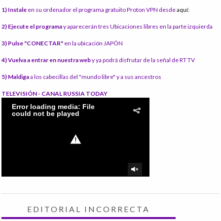
1) Instale
en su ordenador el programa gratuito Proton VPN desde
aquí:
2) Ejecute el programa
y aparecerán tres Ubicaciones libres en la parte izquierda
3) Pulse "CONECTAR"
en la ubicación JAPÓN
4) Vuelva a entrar en nuestra web
y ya podrá disfrutar de la señal de RT TV
5) Maldiga
a los cabecillas del "mundo libre" y a sus ancestros
TELEVISIÓN - CANAL RUSSIA TODAY
EDITORIAL INCORRECTA