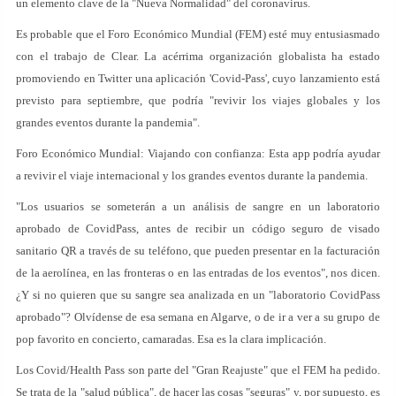
un elemento clave de la "Nueva Normalidad" del coronavirus.
Es probable que el Foro Económico Mundial (FEM) esté muy entusiasmado
con el trabajo de Clear. La acérrima organización globalista ha estado
promoviendo en Twitter una aplicación 'Covid-Pass', cuyo lanzamiento está
previsto para septiembre, que podría "revivir los viajes globales y los
grandes eventos durante la pandemia".
Foro Económico Mundial: Viajando con confianza: Esta app podría ayudar
a revivir el viaje internacional y los grandes eventos durante la pandemia.
"Los usuarios se someterán a un análisis de sangre en un laboratorio
aprobado de CovidPass, antes de recibir un código seguro de visado
sanitario QR a través de su teléfono, que pueden presentar en la facturación
de la aerolínea, en las fronteras o en las entradas de los eventos", nos dicen.
¿Y si no quieren que su sangre sea analizada en un "laboratorio CovidPass
aprobado"? Olvídense de esa semana en Algarve, o de ir a ver a su grupo de
pop favorito en concierto, camaradas. Esa es la clara implicación.
Los Covid/Health Pass son parte del "Gran Reajuste" que el FEM ha pedido.
Se trata de la "salud pública", de hacer las cosas "seguras" y, por supuesto, es