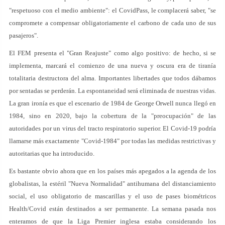
"respetuoso con el medio ambiente": el CovidPass, le complacerá saber, "se
compromete a compensar obligatoriamente el carbono de cada uno de sus
pasajeros".
El FEM presenta el "Gran Reajuste" como algo positivo: de hecho, si se
implementa, marcará el comienzo de una nueva y oscura era de tiranía
totalitaria destructora del alma. Importantes libertades que todos dábamos
por sentadas se perderán. La espontaneidad será eliminada de nuestras vidas.
La gran ironía es que el escenario de 1984 de George Orwell nunca llegó en
1984, sino en 2020, bajo la cobertura de la "preocupación" de las
autoridades por un virus del tracto respiratorio superior. El Covid-19 podría
llamarse más exactamente "Covid-1984" por todas las medidas restrictivas y
autoritarias que ha introducido.
Es bastante obvio ahora que en los países más apegados a la agenda de los
globalistas, la estéril "Nueva Normalidad" antihumana del distanciamiento
social, el uso obligatorio de mascarillas y el uso de pases biométricos
Health/Covid están destinados a ser permanente. La semana pasada nos
enteramos de que la Liga Premier inglesa estaba considerando los