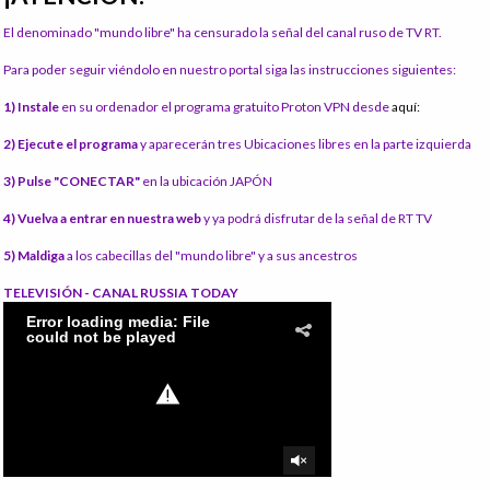
El denominado "mundo libre" ha censurado la señal del canal ruso de TV RT.
Para poder seguir viéndolo en nuestro portal siga las instrucciones siguientes:
1) Instale
en su ordenador el programa gratuito Proton VPN desde
aquí:
2) Ejecute el programa
y aparecerán tres Ubicaciones libres en la parte izquierda
3) Pulse "CONECTAR"
en la ubicación JAPÓN
4) Vuelva a entrar en nuestra web
y ya podrá disfrutar de la señal de RT TV
5) Maldiga
a los cabecillas del "mundo libre" y a sus ancestros
TELEVISIÓN - CANAL RUSSIA TODAY