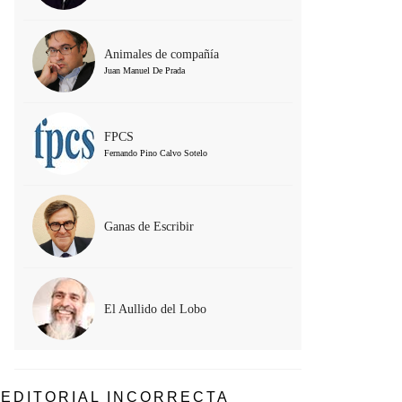
Animales de compañía
Juan Manuel De Prada
FPCS
Fernando Pino Calvo Sotelo
Ganas de Escribir
El Aullido del Lobo
EDITORIAL INCORRECTA