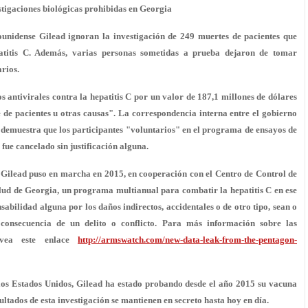
stigaciones biológicas prohibidas en Georgia
unidense Gilead ignoran la investigación de 249 muertes de pacientes que
atitis C. Además, varias personas sometidas a prueba dejaron de tomar
rios.
 antivirales contra la hepatitis C por un valor de 187,1 millones de dólares
 de pacientes u otras causas". La correspondencia interna entre el gobierno
 demuestra que los participantes "voluntarios" en el programa de ensayos de
 fue cancelado sin justificación alguna.
Gilead puso en marcha en 2015, en cooperación con el Centro de Control de
lud de Georgia, un programa multianual para combatir la hepatitis C en ese
sabilidad alguna por los daños indirectos, accidentales o de otro tipo, sean o
consecuencia de un delito o conflicto. Para más información sobre las
s vea este enlace
http://armswatch.com/new-data-leak-from-the-pentagon-
 los Estados Unidos, Gilead ha estado probando desde el año 2015 su vacuna
ltados de esta investigación se mantienen en secreto hasta hoy en día.