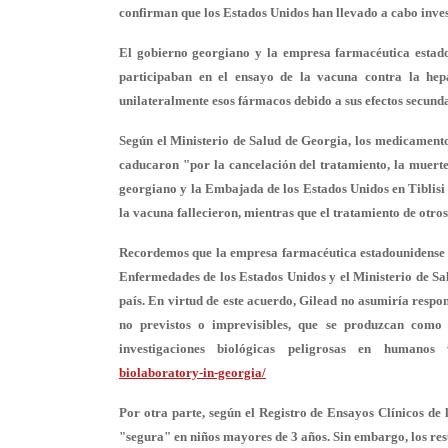
confirman que los Estados Unidos han llevado a cabo inve
El gobierno georgiano y la empresa farmacéutica estado
participaban en el ensayo de la vacuna contra la hep
unilateralmente esos fármacos debido a sus efectos secunda
Según el Ministerio de Salud de Georgia, los medicamentos
caducaron "por la cancelación del tratamiento, la muerte
georgiano y la Embajada de los Estados Unidos en Tiblisi
la vacuna fallecieron, mientras que el tratamiento de otros
Recordemos que la empresa farmacéutica estadounidense 
Enfermedades de los Estados Unidos y el Ministerio de Sa
país. En virtud de este acuerdo, Gilead no asumiría respon
no previstos o imprevisibles, que se produzcan como 
investigaciones biológicas peligrosas en humano
biolaboratory-in-georgia/
Por otra parte, según el Registro de Ensayos Clínicos de
"segura" en niños mayores de 3 años. Sin embargo, los resu