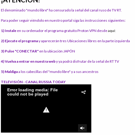
El denominado "mundo libre" ha censurado la señal del canal ruso de TV RT.
Para poder seguir viéndolo en nuestro portal siga las instrucciones siguientes:
1) Instale
en su ordenador el programa gratuito Proton VPN desde
aquí:
2) Ejecute el programa
y aparecerán tres Ubicaciones libres en la parte izquierda
3) Pulse "CONECTAR"
en la ubicación JAPÓN
4) Vuelva a entrar en nuestra web
y ya podrá disfrutar de la señal de RT TV
5) Maldiga
a los cabecillas del "mundo libre" y a sus ancestros
TELEVISIÓN - CANAL RUSSIA TODAY