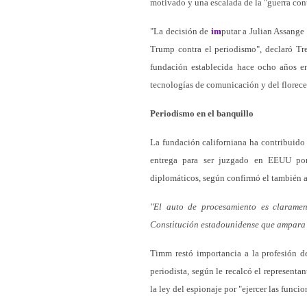
motivado y una escalada de la "guerra con
"La decisión de
im
putar a Julian Assange
Trump contra el periodismo", declaró Tr
fundación establecida hace ocho años en
tecnologías de comunicación y del florecer
Periodismo en el banquillo
La fundación californiana ha contribuido 
entrega para ser juzgado en EEUU por 
diplomáticos, según confirmó el también a
"El auto de procesamiento es claramen
Constitución estadounidense que ampara e
Timm restó importancia a la profesión d
periodista, según le recalcó el represent
la ley del espionaje por "ejercer las funcio