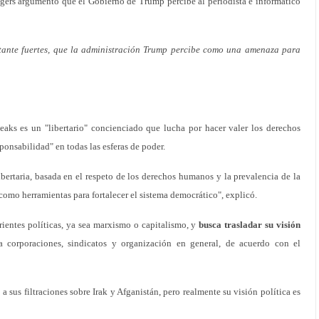
 Rogers argumentó que el Gobierno de Trump percibe al periodista e informático
stante fuertes, que la administración Trump percibe como una amenaza para
aks es un "libertario" concienciado que lucha por hacer valer los derechos
ponsabilidad" en todas las esferas de poder.
ibertaria, basada en el respeto de los derechos humanos y la prevalencia de la
como herramientas para fortalecer el sistema democrático", explicó.
rientes políticas, ya sea marxismo o capitalismo, y
busca trasladar su visión
a corporaciones, sindicatos y organización en general, de acuerdo con el
 sus filtraciones sobre Irak y Afganistán, pero realmente su visión política es