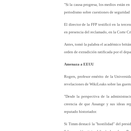
"Si la causa progresa, los medios están e
periodismo sobre cuestiones de seguridad 
El director de la FFP testificó en la terce
en presencia del reclamado, en la Corte C
Antes, tomó la palabra el académico britá
orden de extradición ratificada por el de
Amenaza a EEUU
Rogers, profesor emérito de la Universid
revelaciones de WikiLeaks sobre las guerra
"Desde la perspectiva de la administrac
creencia de que Assange y sus ideas rep
reputado historiador.
Si Timm destacó la "hostilidad" del presi