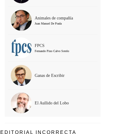
Animales de compañía
Juan Manuel De Prada
FPCS
Fernando Pino Calvo Sotelo
Ganas de Escribir
El Aullido del Lobo
EDITORIAL INCORRECTA