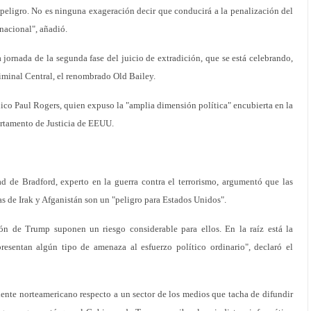
n peligro. No es ninguna exageración decir que conducirá a la penalización del
nacional", añadió.
ra jornada de la segunda fase del juicio de extradición, que se está celebrando,
riminal Central, el renombrado Old Bailey.
nico Paul Rogers, quien expuso la "amplia dimensión política" encubierta en la
partamento de Justicia de EEUU.
ad de Bradford, experto en la guerra contra el terrorismo, argumentó que las
s de Irak y Afganistán son un "peligro para Estados Unidos".
ión de Trump suponen un riesgo considerable para ellos. En la raíz está la
resentan algún tipo de amenaza al esfuerzo político ordinario", declaró el
dente norteamericano respecto a un sector de los medios que tacha de difundir