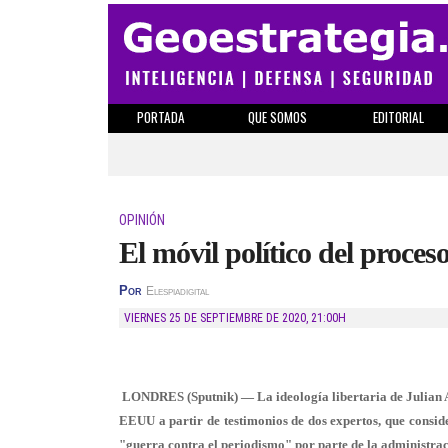
PORTADA
QUE SOMOS
EDITORIAL
OPINIÓN
El móvil político del proce
Por
Elespiadigital
VIERNES 25 DE SEPTIEMBRE DE 2020
,
21:00H
LONDRES (Sputnik) — La ideología libertaria de Julian As
EEUU a partir de testimonios de dos expertos, que consid
"guerra contra el periodismo" por parte de la administr