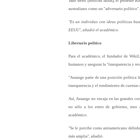
'fake news' (noticias faltas), el profesor
australiano como un "adversario político".
"Es un individuo con ideas políticas ba
EEUU", añadió el académico.
Libertario político
Para el académico, el fundador de WikiLe
humanos y asegurar la "transparencia y res
"Assange parte de una posición política l
transparencia y el rendimiento de cuentas 
Así, Assange no encaja en las grandes cor
no sólo a los entes de gobierno, sino 
académico.
"Se le percibe como antiamericano debido a
más amplia", añadió.