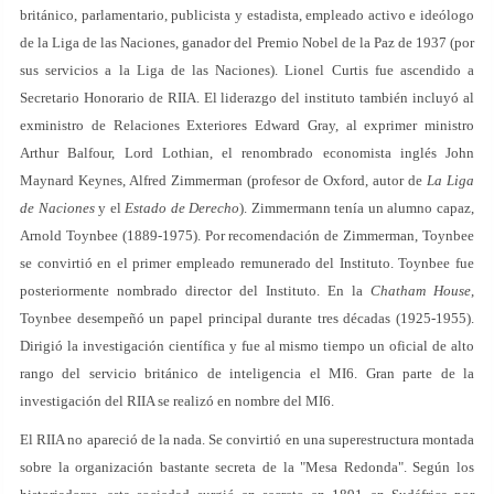
británico, parlamentario, publicista y estadista, empleado activo e ideólogo
de la Liga de las Naciones, ganador del Premio Nobel de la Paz de 1937 (por
sus servicios a la Liga de las Naciones). Lionel Curtis fue ascendido a
Secretario Honorario de RIIA. El liderazgo del instituto también incluyó al
exministro de Relaciones Exteriores Edward Gray, al exprimer ministro
Arthur Balfour, Lord Lothian, el renombrado economista inglés John
Maynard Keynes, Alfred Zimmerman (profesor de Oxford, autor de
La Liga
de Naciones
y el
Estado de Derecho
). Zimmermann tenía un alumno capaz,
Arnold Toynbee (1889-1975). Por recomendación de Zimmerman, Toynbee
se convirtió en el primer empleado remunerado del Instituto. Toynbee fue
posteriormente nombrado director del Instituto. En la
Chatham House
,
Toynbee desempeñó un papel principal durante tres décadas (1925-1955).
Dirigió la investigación científica y fue al mismo tiempo un oficial de alto
rango del servicio británico de inteligencia el MI6. Gran parte de la
investigación del RIIA se realizó en nombre del MI6.
El RIIA no apareció de la nada. Se convirtió en una superestructura montada
sobre la organización bastante secreta de la "Mesa Redonda". Según los