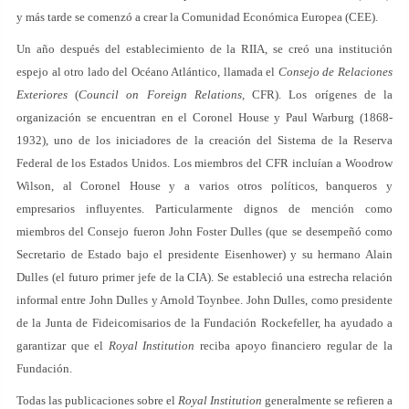
y más tarde se comenzó a crear la Comunidad Económica Europea (CEE).
Un año después del establecimiento de la RIIA, se creó una institución
espejo al otro lado del Océano Atlántico, llamada el
Consejo de Relaciones
Exteriores
(
Council on Foreign Relations,
CFR). Los orígenes de la
organización se encuentran en el Coronel House y Paul Warburg (1868-
1932), uno de los iniciadores de la creación del Sistema de la Reserva
Federal de los Estados Unidos. Los miembros del CFR incluían a Woodrow
Wilson, al Coronel House y a varios otros políticos, banqueros y
empresarios influyentes. Particularmente dignos de mención como
miembros del Consejo fueron John Foster Dulles (que se desempeñó como
Secretario de Estado bajo el presidente Eisenhower) y su hermano Alain
Dulles (el futuro primer jefe de la CIA). Se estableció una estrecha relación
informal entre John Dulles y Arnold Toynbee. John Dulles, como presidente
de la Junta de Fideicomisarios de la Fundación Rockefeller, ha ayudado a
garantizar que el
Royal Institution
reciba apoyo financiero regular de la
Fundación.
Todas las publicaciones sobre el
Royal Institution
generalmente se refieren a