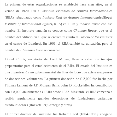
La primera de estas organizaciones se estableció hace cien años, en el
verano de 1920. Era el
Instituto Británico de Asuntos Internacionales
(BIIA), rebautizado como
Instituto Real de Asuntos Internacionales
(
Royal
Institute of International Affairs
,
RIIA) en 1926 y todavía existe con ese
nombre. El Instituto también se conoce como
Chatham House
, que es el
nombre del edificio en el que se encuentra (junto al Palacio de Westminster
en el centro de Londres). En 1961, el RIIA cambió su ubicación, pero el
nombre de
Chatham House
se conservó.
Lionel Curtis, secretario de Lord Milner, llevó a cabo los trabajos
preparatorios para el establecimiento de el RIIA. El estado del Instituto es
una organización no gubernamental sin fines de lucro que existe a expensas
de donaciones voluntarias. La primera donación de £ 2,000 fue hecha por
Thomas Lamont de J.P. Morgan Bank. John D. Rockefeller ha contribuido
con £ 8,000 anualmente a el RIIA desde 1932. Más tarde, el RIIA comenzó a
recibir regularmente grandes donaciones de fundaciones caritativas
estadounidenses (Rockefeller, Carnegie y otras).
El primer director del instituto fue Robert Cecil (1864-1958), abogado