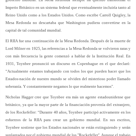
Imperio Británico en un sistema federal que eventualmente incluiría tanto al
Reino Unido como a los Estados Unidos. Como escribe Carroll Quigley, la
Mesa Redonda no descartaba que Washington pudiera convertirse en la
capital de tal comunidad mundial.
El RIIA fue una continuación de la Mesa Redonda. Después de la muerte de
Lord Milner en 1925, las referencias a la Mesa Redonda se volvieron raras y
con más frecuencia la gente comenzó a hablar de la Institución Real. En
1931, Toynbee pronunció un discurso en Copenhague en el que declaró:
“Actualmente estamos trabajando con todos los que pueden hacer que los
Estados-nación de nuestro mundo se olviden del misterioso poder llamado
soberanía. Y constantemente negamos lo que realmente hacemos".
Nicholas Hagger cree que Toynbee era más un agente estadounidense que
británico, ya que la mayor parte de la financiación provenía del extranjero,
de los Rockefeller: “Durante 40 años, Toynbee participó activamente en los
esfuerzos de la RIIA para crear un gobierno mundial. En sus escritos,
Toynbee sostiene que los Estados nacionales se están extinguiendo y serán
suplantados por el gobierno mundial de los "Rockefeller". Aunque el trabajo