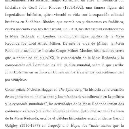
historiadores, esta sociedad surgió en secreto en 1891 en Sudáfrica por
iniciativa de Cecil John Rhodes (1853-1902), una famosa figura del
imperialismo británico, quien vinculó su vida con la expansión colonial
británica en Sudáfrica. Rhodes, que extraía oro y diamantes en Sudáfrica,
estaba asociado con los Rothschild. En 1910, los Rothschild establecieron
la Mesa Redonda en Londres; la principal figura pública de la Mesa
Redonda fue Lord Alfred Milner. Durante la vida de Milner, la Mesa
Redonda a menudo se llamaba Grupo Milner. Muchos historiadores creen
que, a principios del siglo XX, la composición de la Mesa Redonda y la
composición del Comité de los 300 (la élite mundial, sobre la que escribe
John Coleman en su libro
El Comité de los Trescientos
) coincidieron casi
por completo.
Como señala Nicholas Hagger en
The Syndicate
, “la historia de la creación
de un gobierno mundial secreto y los métodos de su influencia en la política
y la economía mundiales”, las actividades de la Mesa Redonda tenían dos
contornos: externo (actividad abierta) e interno (actividad secreta). La tarea
de la Mesa Redonda, escribe el célebre historiador estadounidense Carroll
Quigley (1910-1977) en
Tragedy and Hope
, fue “nada menos que la