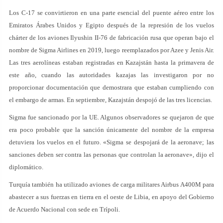
Los C-17 se convirtieron en una parte esencial del puente aéreo entre los
Emiratos Árabes Unidos y Egipto después de la represión de los vuelos
chárter de los aviones Ilyushin II-76 de fabricación rusa que operan bajo el
nombre de Sigma Airlines en 2019, luego reemplazados por Azee y Jenis Air.
Las tres aerolíneas estaban registradas en Kazajstán hasta la primavera de
este año, cuando las autoridades kazajas las investigaron por no
proporcionar documentación que demostrara que estaban cumpliendo con
el embargo de armas. En septiembre, Kazajstán despojó de las tres licencias.
Sigma fue sancionado por la UE. Algunos observadores se quejaron de que
era poco probable que la sanción únicamente del nombre de la empresa
detuviera los vuelos en el futuro. «Sigma se despojará de la aeronave; las
sanciones deben ser contra las personas que controlan la aeronave», dijo el
diplomático.
Turquía también ha utilizado aviones de carga militares Airbus A400M para
abastecer a sus fuerzas en tierra en el oeste de Libia, en apoyo del Gobierno
de Acuerdo Nacional con sede en Trípoli.