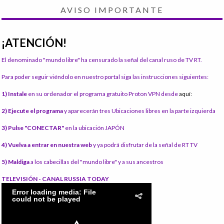
AVISO IMPORTANTE
¡ATENCIÓN!
El denominado "mundo libre" ha censurado la señal del canal ruso de TV RT.
Para poder seguir viéndolo en nuestro portal siga las instrucciones siguientes:
1) Instale
en su ordenador el programa gratuito Proton VPN desde
aquí:
2) Ejecute el programa
y aparecerán tres Ubicaciones libres en la parte izquierda
3) Pulse "CONECTAR"
en la ubicación JAPÓN
4) Vuelva a entrar en nuestra web
y ya podrá disfrutar de la señal de RT TV
5) Maldiga
a los cabecillas del "mundo libre" y a sus ancestros
TELEVISIÓN - CANAL RUSSIA TODAY