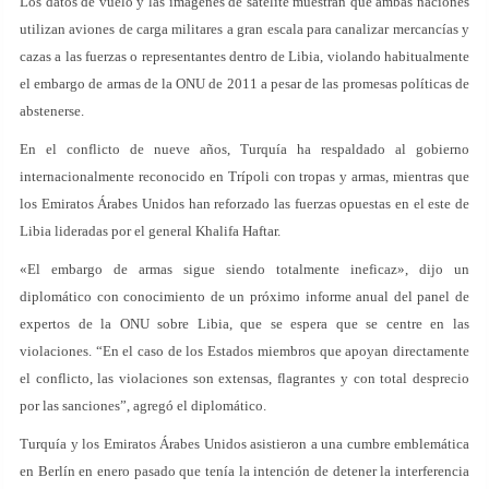
Los datos de vuelo y las imágenes de satélite muestran que ambas naciones
utilizan aviones de carga militares a gran escala para canalizar mercancías y
cazas a las fuerzas o representantes dentro de Libia, violando habitualmente
el embargo de armas de la ONU de 2011 a pesar de las promesas políticas de
abstenerse.
En el conflicto de nueve años, Turquía ha respaldado al gobierno
internacionalmente reconocido en Trípoli con tropas y armas, mientras que
los Emiratos Árabes Unidos han reforzado las fuerzas opuestas en el este de
Libia lideradas por el general Khalifa Haftar.
«El embargo de armas sigue siendo totalmente ineficaz», dijo un
diplomático con conocimiento de un próximo informe anual del panel de
expertos de la ONU sobre Libia, que se espera que se centre en las
violaciones. “En el caso de los Estados miembros que apoyan directamente
el conflicto, las violaciones son extensas, flagrantes y con total desprecio
por las sanciones”, agregó el diplomático.
Turquía y los Emiratos Árabes Unidos asistieron a una cumbre emblemática
en Berlín en enero pasado que tenía la intención de detener la interferencia