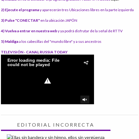
2) Ejecute el programa
y aparecerán tres Ubicaciones libres en la parte izquierda
3) Pulse "CONECTAR"
en la ubicación JAPÓN
4) Vuelva a entrar en nuestra web
y ya podrá disfrutar de la señal de RT TV
5) Maldiga
a los cabecillas del "mundo libre" y a sus ancestros
TELEVISIÓN - CANAL RUSSIA TODAY
EDITORIAL INCORRECTA