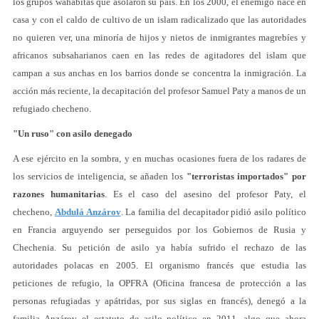
los grupos wahabitas que asolaron su país. En los 2000, el enemigo nace en
casa y con el caldo de cultivo de un islam radicalizado que las autoridades
no quieren ver, una minoría de hijos y nietos de inmigrantes magrebíes y
africanos subsaharianos caen en las redes de agitadores del islam que
campan a sus anchas en los barrios donde se concentra la inmigración. La
acción más reciente, la decapitación del profesor Samuel Paty a manos de un
refugiado checheno.
"Un ruso" con asilo denegado
A ese ejército en la sombra, y en muchas ocasiones fuera de los radares de
los servicios de inteligencia, se añaden los
"terroristas importados" por
razones humanitarias
. Es el caso del asesino del profesor Paty, el
checheno,
Abdulá Anzárov
. La familia del decapitador pidió asilo político
en Francia arguyendo ser perseguidos por los Gobiernos de Rusia y
Chechenia. Su petición de asilo ya había sufrido el rechazo de las
autoridades polacas en 2005. El organismo francés que estudia las
peticiones de refugio, la OPFRA (Oficina francesa de protección a las
personas refugiadas y apátridas, por sus siglas en francés), denegó a la
familia Anzárov el estatuto de asilo político en 2011, algo que ahora