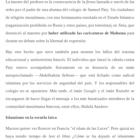
La muerte del profesor es la consecuencia de la
fetwa
lanzada a través de las
redes por el padre de una alumna del colegio de Samuel Paty. Un ciudadano
de religión musulmana, con una hermanastra enrolada en el Estado Islamico
(organización prohibida en Rusia y otros países, por terrorista), en Siria, que
denunció al maestro por
haber utilizado las caricaturas de Mahoma
para
ilustrar un debate sobre la libertad de expresión.
Hay otro hecho que sirve también para mostrar los fallos del sistema
educacional y antiterrorista francés. El individuo que lanzó la cábala contra
Paty estuvo acompañado físicamente en su denuncia de un imán
autoproclamado —Abdelhakim Sefroui— que está fichado como radical
islamista por los servicios de seguridad del país. Y los responsables del
colegio no se opusieron. Más tarde, el
imán Google
y el
imán Youtube
se
encargaron de hacer llegar el mensaje a los más fanatizados miembros de la
comunidad musulmana francesa, entre ellos, Abdulá Anzárov.
Islamismo en la escuela laica
Macron quiere ver florecer en Francia "el islam de las Luces". Pero quizá no
haya tenido tiempo de leer el libro
¿Cómo se ha dejado al islamismo