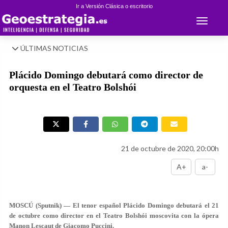
Ir a Versión Clásica o escritorio
Toggle 
ÚLTIMAS NOTICIAS
Plácido Domingo debutará como director de
orquesta en el Teatro Bolshói
21 de octubre de 2020, 20:00h
A+
a-
MOSCÚ (Sputnik) — El tenor español Plácido Domingo debutará el 21
de octubre como director en el Teatro Bolshói moscovita con la ópera
Manon Lescaut de Giacomo Puccini.