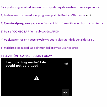
Para poder seguir viéndolo en nuestro portal siga las instrucciones siguientes:
1) Instale
en su ordenador el programa gratuito Proton VPN desde
aquí:
2) Ejecute el programa
y aparecerán tres Ubicaciones libres en la parte izquierda
3) Pulse "CONECTAR"
en la ubicación JAPÓN
4) Vuelva a entrar en nuestra web
y ya podrá disfrutar de la señal de RT TV
5) Maldiga
a los cabecillas del "mundo libre" y a sus ancestros
TELEVISIÓN - CANAL RUSSIA TODAY