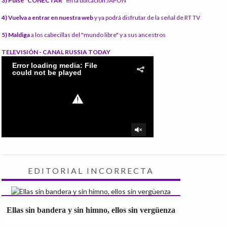
3) Pulse "CONECTAR"
en la ubicación JAPÓN
4) Vuelva a entrar en nuestra web
y ya podrá disfrutar de la señal de RT TV
5) Maldiga
a los cabecillas del "mundo libre" y a sus ancestros
TELEVISIÓN - CANAL RUSSIA TODAY
EDITORIAL INCORRECTA
Ellas sin bandera y sin himno, ellos sin vergüenza