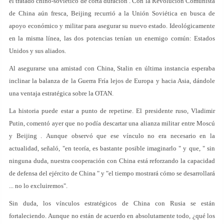
el tratado chino-soviético de corta duración . Con la Revolución Comunista
de China aún fresca, Beijing recurrió a la Unión Soviética en busca de
apoyo económico y militar para asegurar su nuevo estado. Ideológicamente
en la misma línea, las dos potencias tenían un enemigo común: Estados
Unidos y sus aliados.
Al asegurarse una amistad con China, Stalin en última instancia esperaba
inclinar la balanza de la Guerra Fría lejos de Europa y hacia Asia, dándole
una ventaja estratégica sobre la OTAN.
La historia puede estar a punto de repetirse. El presidente ruso, Vladimir
Putin, comentó ayer que no podía descartar una alianza militar entre Moscú
y Beijing . Aunque observó que ese vínculo no era necesario en la
actualidad, señaló, "en teoría, es bastante posible imaginarlo " y que, " sin
ninguna duda, nuestra cooperación con China está reforzando la capacidad
de defensa del ejército de China " y "el tiempo mostrará cómo se desarrollará
... no lo excluiremos".
Sin duda, los vínculos estratégicos de China con Rusia se están
fortaleciendo. Aunque no están de acuerdo en absolutamente todo, ¿qué los