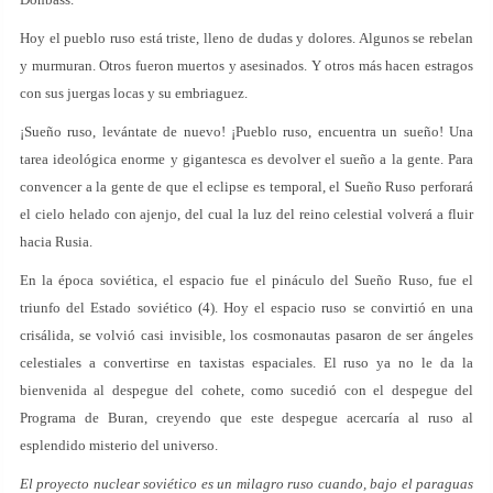
Hoy el pueblo ruso está triste, lleno de dudas y dolores. Algunos se rebelan
y murmuran. Otros fueron muertos y asesinados. Y otros más hacen estragos
con sus juergas locas y su embriaguez.
¡Sueño ruso, levántate de nuevo! ¡Pueblo ruso, encuentra un sueño! Una
tarea ideológica enorme y gigantesca es devolver el sueño a la gente. Para
convencer a la gente de que el eclipse es temporal, el Sueño Ruso perforará
el cielo helado con ajenjo, del cual la luz del reino celestial volverá a fluir
hacia Rusia.
En la época soviética, el espacio fue el pináculo del Sueño Ruso, fue el
triunfo del Estado soviético (4). Hoy el espacio ruso se convirtió en una
crisálida, se volvió casi invisible, los cosmonautas pasaron de ser ángeles
celestiales a convertirse en taxistas espaciales. El ruso ya no le da la
bienvenida al despegue del cohete, como sucedió con el despegue del
Programa de Buran, creyendo que este despegue acercaría al ruso al
esplendido misterio del universo.
El proyecto nuclear soviético es un milagro ruso cuando, bajo el paraguas