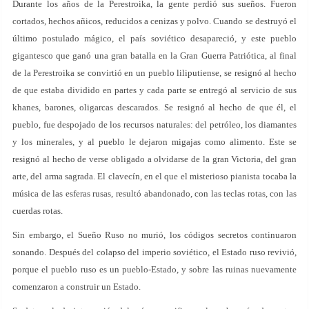
Durante los años de la Perestroika, la gente perdió sus sueños. Fueron
cortados, hechos añicos, reducidos a cenizas y polvo. Cuando se destruyó el
último postulado mágico, el país soviético desapareció, y este pueblo
gigantesco que ganó una gran batalla en la Gran Guerra Patriótica, al final
de la Perestroika se convirtió en un pueblo liliputiense, se resignó al hecho
de que estaba dividido en partes y cada parte se entregó al servicio de sus
khanes, barones, oligarcas descarados. Se resignó al hecho de que él, el
pueblo, fue despojado de los recursos naturales: del petróleo, los diamantes
y los minerales, y al pueblo le dejaron migajas como alimento. Este se
resignó al hecho de verse obligado a olvidarse de la gran Victoria, del gran
arte, del arma sagrada. El clavecín, en el que el misterioso pianista tocaba la
música de las esferas rusas, resultó abandonado, con las teclas rotas, con las
cuerdas rotas.
Sin embargo, el Sueño Ruso no murió, los códigos secretos continuaron
sonando. Después del colapso del imperio soviético, el Estado ruso revivió,
porque el pueblo ruso es un pueblo-Estado, y sobre las ruinas nuevamente
comenzaron a construir un Estado.