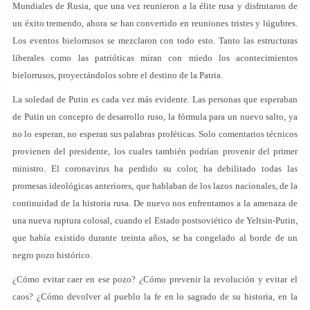
Mundiales de Rusia, que una vez reunieron a la élite rusa y disfrutaron de
un éxito tremendo, ahora se han convertido en reuniones tristes y lúgubres.
Los eventos bielorrusos se mezclaron con todo esto. Tanto las estructuras
liberales como las patrióticas miran con miedo los acontecimientos
bielorrusos, proyectándolos sobre el destino de la Patria.
La soledad de Putin es cada vez más evidente. Las personas que esperaban
de Putin un concepto de desarrollo ruso, la fórmula para un nuevo salto, ya
no lo esperan, no esperan sus palabras proféticas. Solo comentarios técnicos
provienen del presidente, los cuales también podrían provenir del primer
ministro. El coronavirus ha perdido su color, ha debilitado todas las
promesas ideológicas anteriores, que hablaban de los lazos nacionales, de la
continuidad de la historia rusa. De nuevo nos enfrentamos a la amenaza de
una nueva ruptura colosal, cuando el Estado postsoviético de Yeltsin-Putin,
que había existido durante treinta años, se ha congelado al borde de un
negro pozo histórico.
¿Cómo evitar caer en ese pozo? ¿Cómo prevenir la revolución y evitar el
caos? ¿Cómo devolver al pueblo la fe en lo sagrado de su historia, en la