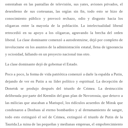
ostentaban en las pantallas de televisión, sus yates, aviones privados, el
desenfreno de sus cortesanas, las orgías sin fin, todo esto se hizo de
conocimiento público y provocó rechazo, odio y disgusto hacia los
oligarcas entre la mayoría de la población. La intelectualidad liberal
retrocedió en su apoyo a los oligarcas, agravando la brecha del orden
liberal. La clase dominante comenzó a autodestruirse, dejó por completo de
involucrarse en los asuntos de la administración estatal, llena de ignorancia
y ociosidad, fallando en un proyecto nacional tras otro.
La clase dominante dejó de gobernar el Estado.
Poco a poco, la forma de vida patriótica comenzó a darle la espalda a Putin,
dejando de ver en Putin a su líder político y espiritual. La decepción de
Donetsk se produjo después del triunfo de Crimea. La destrucción
deliberada por parte del Kremlin del gran plan de Novorossia, que detuvo a
las milicias que atacaban a Mariupol, los ridículos acuerdos de Minsk que
condenaron a Donbass al eterno bombardeo y al derramamiento de sangre,
todo esto extinguió el sol de Crimea, extinguió el triunfo de Putin de la
Taurida.La ruina de las pequeñas y medianas empresas, el empobrecimiento