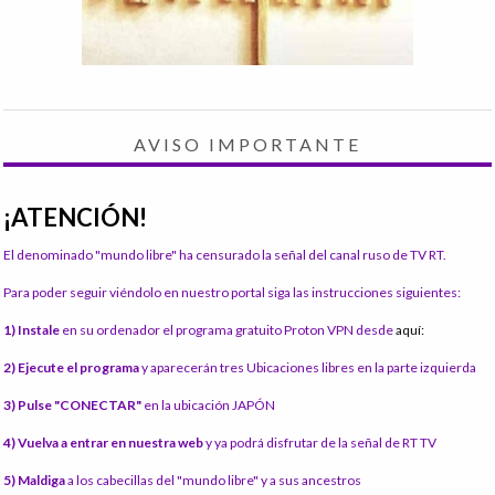
AVISO IMPORTANTE
¡ATENCIÓN!
El denominado "mundo libre" ha censurado la señal del canal ruso de TV RT.
Para poder seguir viéndolo en nuestro portal siga las instrucciones siguientes:
1) Instale
en su ordenador el programa gratuito Proton VPN desde
aquí:
2) Ejecute el programa
y aparecerán tres Ubicaciones libres en la parte izquierda
3) Pulse "CONECTAR"
en la ubicación JAPÓN
4) Vuelva a entrar en nuestra web
y ya podrá disfrutar de la señal de RT TV
5) Maldiga
a los cabecillas del "mundo libre" y a sus ancestros