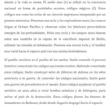
muerte y la vida es eterna. El sueño ruso (1) se reflejó en la conciencia
nacional en forma de postulados secretos, códigos mágicos (2). Estos
códigos son como las teclas de un clavecín majestuoso interpretado por un
pianista misterioso. Presionas una tecla y los exploradores rusos, los cosacos
llegan al Océano Pacífico y observan cómo los fabulosos peces-ballena
emergen de las profundidades. Pulsa otra tecla y los tanques rusos danzan
sobre una cuadrilla en la cúpula de la cancillería imperial de Berlín,
sellando las entradas al inframundo. Presiona una tercera tecla y el hombre
ruso vuela hacia el espacio azul con una sonrisa deslumbrante.
El pueblo soviético es el pueblo de los sueños. Stalin controló el proceso
histórico conociendo los códigos nacionales ocultos. Habiendo controlado
estos códigos, Stalin construyó miles de fábricas de defensa en los años
anteriores a la guerra. Al controlar los códigos nacionales, Stalin ganó
una guerra sin precedentes en el mundo. Estos códigos ayudaron al pueblo
soviético en unos años a crear bombas atómicas y de hidrógeno, para
salvar al país de la destrucción. Estos códigos fueron los botones de
lanzamiento en Baikonur, desde donde Gagarin despegó hacia el espacio.