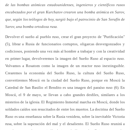
de las bombas atómicas estadounidenses, ingenieros y científicos rusos
encabezados por el gran Kurchatov crearon una bomba atómica en Sarov,
que, según los teólogos de hoy, surgió bajo el patrocinio de San Serafín de
Sarov, una bomba ortodoxa rusa.
Devolver el sueño al pueblo ruso, crear el gran proyecto de "Purificación"
(5), librar a Rusia de funcionarios corruptos, oligarcas desvergonzados y
codiciosos, poniendo una vez más al hombre a trabajar y con la creatividad
en primer lugar, devolveremos la imagen del Sueño Ruso al espacio ruso.
Volvamos a Rosatom como la imagen de un reactor ruso inextinguible.
Crearemos la economía del Sueño Ruso, la cultura del Sueño Ruso,
convertiremos Moscú en la ciudad del Sueño Ruso, porque en Moscú la
Catedral de San Basilio el Bendito es una imagen del paraíso ruso (6). En
Moscú, el 9 de mayo, se llevan a cabo grandes desfiles, similares a los
misterios de la iglesia. El Regimiento Inmortal marcha en Moscú, donde los
soldados caídos son resucitados de entre los muertos. La doctrina del Sueño
Ruso es una enseñanza sobre la Rusia venidera, sobre la inevitable Victoria
rusa, sobre la superación del mal y el desaliento. El Sueño Ruso reunirá a