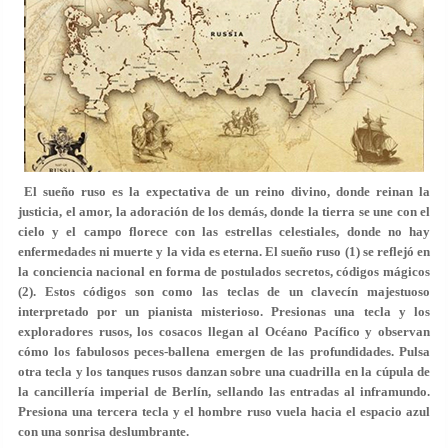
El sueño ruso es la expectativa de un reino divino, donde reinan la
justicia, el amor, la adoración de los demás, donde la tierra se une con el
cielo y el campo florece con las estrellas celestiales, donde no hay
enfermedades ni muerte y la vida es eterna. El sueño ruso (1) se reflejó en
la conciencia nacional en forma de postulados secretos, códigos mágicos
(2). Estos códigos son como las teclas de un clavecín majestuoso
interpretado por un pianista misterioso. Presionas una tecla y los
exploradores rusos, los cosacos llegan al Océano Pacífico y observan
cómo los fabulosos peces-ballena emergen de las profundidades. Pulsa
otra tecla y los tanques rusos danzan sobre una cuadrilla en la cúpula de
la cancillería imperial de Berlín, sellando las entradas al inframundo.
Presiona una tercera tecla y el hombre ruso vuela hacia el espacio azul
con una sonrisa deslumbrante.