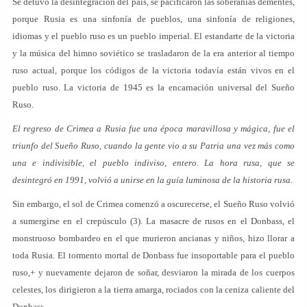
Se detuvo la desintegración del país, se pacificaron las soberanías dementes,
porque Rusia es una sinfonía de pueblos, una sinfonía de religiones,
idiomas y el pueblo ruso es un pueblo imperial. El estandarte de la victoria
y la música del himno soviético se trasladaron de la era anterior al tiempo
ruso actual, porque los códigos de la victoria todavía están vivos en el
pueblo ruso. La victoria de 1945 es la encarnación universal del Sueño
Ruso.
El regreso de Crimea a Rusia fue una época maravillosa y mágica, fue el
triunfo del Sueño Ruso, cuando la gente vio a su Patria una vez más como
una e indivisible, el pueblo indiviso, entero. La hora rusa, que se
desintegró en 1991, volvió a unirse en la guía luminosa de la historia rusa.
Sin embargo, el sol de Crimea comenzó a oscurecerse, el Sueño Ruso volvió
a sumergirse en el crepúsculo (3). La masacre de rusos en el Donbass, el
monstruoso bombardeo en el que murieron ancianas y niños, hizo llorar a
toda Rusia. El tormento mortal de Donbass fue insoportable para el pueblo
ruso,+ y nuevamente dejaron de soñar, desviaron la mirada de los cuerpos
celestes, los dirigieron a la tierra amarga, rociados con la ceniza caliente del
Donbass.