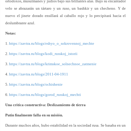
ortodoxos, musulmanes y judíos bajo sus brillantes alas. Bajo su encantador
velo se abrazarán un tártaro y un ruso, un bashkir y un checheno. Y de
nuevo el jinete dorado ensillará al caballo rojo y lo precipitará hacia el
deslumbrante azul.
Notas:
1.
https://zavtra.ru/blogs/eshyo_o_sokrovennoj_mechte
2.
https://zavtra.ru/blogs/kodi_russkoj_istorii
3.
https://zavtra.ru/blogs/krimskoe_solnechnoe_zatmenie
4.
https://zavtra.ru/blogs/2011-04-1911
5.
https://zavtra.ru/blogs/ochishenie
6.
https://zavtra.ru/blogs/gorod_russkoj_mechti
Una crítica constructiva: Deslizamiento de tierra
Putin finalmente falla en su misión.
Durante muchos años, hubo estabilidad en la sociedad rusa. Se basaba en un