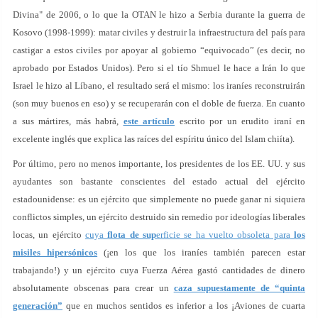
Divina" de 2006, o lo que la OTAN le hizo a Serbia durante la guerra de
Kosovo (1998-1999): matar civiles y destruir la infraestructura del país para
castigar a estos civiles por apoyar al gobierno “equivocado” (es decir, no
aprobado por Estados Unidos). Pero si el tío Shmuel le hace a Irán lo que
Israel le hizo al Líbano, el resultado será el mismo: los iraníes reconstruirán
(son muy buenos en eso) y se recuperarán con el doble de fuerza. En cuanto
a sus mártires, más habrá,
este artículo
escrito por un erudito iraní en
excelente inglés que explica las raíces del espíritu único del Islam chiíta).
Por último, pero no menos importante, los presidentes de los EE. UU. y sus
ayudantes son bastante conscientes del estado actual del ejército
estadounidense: es un ejército que simplemente no puede ganar ni siquiera
conflictos simples, un ejército destruido sin remedio por ideologías liberales
locas, un ejército
cuya
flota de sup
erficie se ha vuelto obsoleta para
los
misiles hipersónicos
(¡en los que los iraníes también parecen estar
trabajando!) y un ejército cuya Fuerza Aérea gastó cantidades de dinero
absolutamente obscenas para crear un
caza supuestamente de “quinta
generación”
que en muchos sentidos es inferior a los ¡Aviones de cuarta