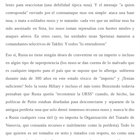
lento para reaccionar (una debilidad típica rusa). Y el mensaje "a quien
corresponda" enviado por el contraataque ruso era simple: ataca una base
rusa, o mata a soldados rusos y te matarán: cada vez que un militar ruso ha
sido asesinado en Siria, los rusos toman represalias con fuertes misiles y
ataques aéreos. En otros casos, las unidades rusas Spetsnaz mataron a
comandantes selectivos de Takfiri. Y todos "lo entendieron"
Eso sí, Rusia no tiene ningún deseo de convertirse en un imperio o incluso
en algún tipo de superpotencia (los rusos se dan cuenta de lo malvado que
es cualquier imperio para el país que se supone que lo alberga: sufrieron
durante más de 300 años en este estado tóxico de "imperio" y ¡Tenían
suficiente! Solo la tonta Hillary e incluso el más tonto Brzezinski todavía
pensaban que Rusia quería "reconstruir la URSS" cuando, de hecho, las
políticas de Putin estaban diseñadas para desconectarse y separarse de la
antigua periferia rusa que solo drenó inmensos recursos rusos y nunca le dio
a Rusia cualquier cosa útil (y no importa la Organización del Tratado de
Varsovia, que consumía recursos e inútilmente como la periferia). Todo lo
que quieren es ser tomados en serio y tratados con respeto, no como una