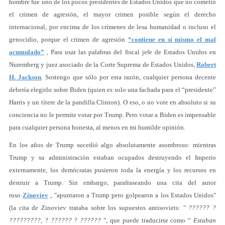
hombre fue uno de los pocos presidentes de Estados Unidos que no cometió
el crimen de agresión, el mayor crimen posible según el derecho
internacional, por encima de los crímenes de lesa humanidad o incluso el
genocidio, porque el crimen de agresión
“contiene en sí mismo el mal
acumulado”
, Para usar las palabras del fiscal jefe de Estados Unidos en
Nuremberg y juez asociado de la Corte Suprema de Estados Unidos,
Robert
H. Jackson
. Sostengo que sólo por esta razón, cualquier persona decente
debería elegirlo sobre Biden (quien es solo una fachada para el “presidente”
Harris y un títere de la pandilla Clinton). O eso, o no vote en absoluto si su
conciencia no le permite votar por Trump. Pero votar a Biden es impensable
para cualquier persona honesta, al menos en mi humilde opinión.
En los años de Trump sucedió algo absolutamente asombroso: mientras
Trump y su administración estaban ocupados destruyendo el Imperio
externamente, los demócratas pusieron toda la energía y los recursos en
destruir a Trump. Sin embargo, parafraseando una cita del autor
ruso
Zinoviev
, "apuntaron a Trump pero golpearon a los Estados Unidos"
(la cita de Zinoviev trataba sobre los supuestos antisoviets: "
?????? ?
?????????, ? ?????? ? ??????
", que puede traducirse como “
Estaban