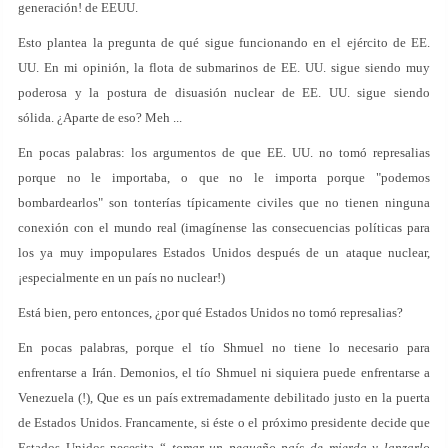
generación! de EEUU.
Esto plantea la pregunta de qué sigue funcionando en el ejército de EE.
UU. En mi opinión, la flota de submarinos de EE. UU. sigue siendo muy
poderosa y la postura de disuasión nuclear de EE. UU. sigue siendo
sólida. ¿Aparte de eso? Meh ...
En pocas palabras: los argumentos de que EE. UU. no tomó represalias
porque no le importaba, o que no le importa porque "podemos
bombardearlos" son tonterías típicamente civiles que no tienen ninguna
conexión con el mundo real (imagínense las consecuencias políticas para
los ya muy impopulares Estados Unidos después de un ataque nuclear,
¡especialmente en un país no nuclear!)
Está bien, pero entonces, ¿por qué Estados Unidos no tomó represalias?
En pocas palabras, porque el tío Shmuel no tiene lo necesario para
enfrentarse a Irán. Demonios, el tío Shmuel ni siquiera puede enfrentarse a
Venezuela (!), Que es un país extremadamente debilitado justo en la puerta
de Estados Unidos. Francamente, si éste o el próximo presidente decide que
Estados Unidos necesita “
tomar un pequeño país de mierda y lanzarlo