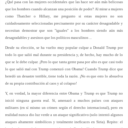
¿Qué pasa con las mujeres occidentales que las hace ser aún más belicosas
que los hombres cuando alcanzan una posición de poder? Al mirar a mujeres
como Thatcher o Hillary, me pregunto si estas mujeres no son
cuidadosamente seleccionadas precisamente por su carácter desagradable y
necesitan demostrar que son "iguales" a los hombres siendo aún más
desagradables y asesinos que los políticos masculinos ...
Desde su elección, se ha vuelto muy popular culpar a Donald Trump por
todo lo que salió mal durante su presidencia y, de hecho, hay mucho de lo
que se le debe culpar. ¡Pero lo que tanta gente pasa por alto es que casi todo
lo que salió mal con Trump comenzó con Obama! Cuando Trump dice que
heredó un desastre terrible, tiene toda la razón. ¡No es que esto lo absuelva
de su propia contribución al caos y al colapso!
Y, en verdad, la mayor diferencia entre Obama y Trump es que Trump no
inició ninguna guerra real. Sí, amenazó a muchos países con ataques
militares (en sí mismo un crimen según el derecho internacional), pero en
realidad nunca dio luz verde a un ataque significativo (solo intentó algunos
ataques altamente simbólicos y totalmente ineficaces en Siria). Repito: el