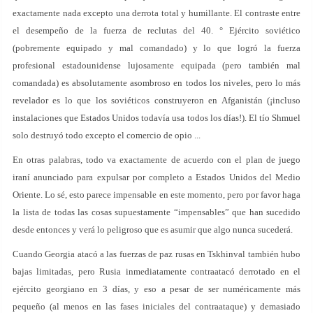
exactamente nada excepto una derrota total y humillante. El contraste entre
el desempeño de la fuerza de reclutas del 40. ° Ejército soviético
(pobremente equipado y mal comandado) y lo que logró la fuerza
profesional estadounidense lujosamente equipada (pero también mal
comandada) es absolutamente asombroso en todos los niveles, pero lo más
revelador es lo que los soviéticos construyeron en Afganistán (¡incluso
instalaciones que Estados Unidos todavía usa todos los días!). El tío Shmuel
solo destruyó todo excepto el comercio de opio ...
En otras palabras, todo va exactamente de acuerdo con el plan de juego
iraní anunciado para expulsar por completo a Estados Unidos del Medio
Oriente. Lo sé, esto parece impensable en este momento, pero por favor haga
la lista de todas las cosas supuestamente “impensables” que han sucedido
desde entonces y verá lo peligroso que es asumir que algo nunca sucederá.
Cuando Georgia atacó a las fuerzas de paz rusas en Tskhinval también hubo
bajas limitadas, pero Rusia inmediatamente contraatacó derrotado en el
ejército georgiano en 3 días, y eso a pesar de ser numéricamente más
pequeño (al menos en las fases iniciales del contraataque) y demasiado