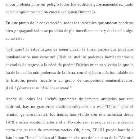
ahora probada pone en peligro todos los edificios gubernamentales, junto
con cualquier instalación crucial (¿alguien Dimona?).
En este punto de la conversación, todos los imbéciles que ondean banderas
bien propagandizados se pondrán de pie inmediatamente y declararán algo
como esto:
"¡¿Y qué?! Si estos negros de arena cruzan la línea, ¡saben que podemos
bombardearlos masivamente! ¡Diablos, incluso podemos bombardearlos y
enviarlos de regreso a la edad de piedra! Déjelos intentar y verán lo que la
ira de la nación más poderosa de la tierra, con el ejército más formidable de
la historia, puede hacerle a un grupo de campesinos semianalfabetos,
¡LOL! ¡Veamos si su "Alá" los salvará! "
Aparte de todos los clichés ignorantes típicamente arrojados por esta
multitud, hay un gran error analítico subyacente a esta “lógica” (uso el
término generosamente): los iraníes han vivido con esta amenaza desde
1979 y están acostumbrados a ella. No solo eso, sino que saben a ciencia
cierta que se trata de amenazas vacías. Oh, claro, EE.UU. puede hacerle a
Irán lo que "Israel" le hizo al Líbano en el curso de la guerra de la "Victoria