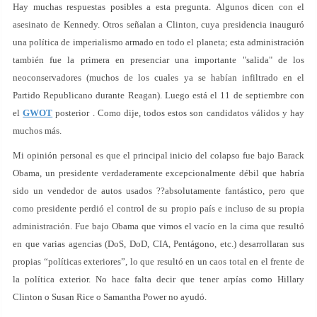
Hay muchas respuestas posibles a esta pregunta. Algunos dicen con el
asesinato de Kennedy. Otros señalan a Clinton, cuya presidencia inauguró
una política de imperialismo armado en todo el planeta; esta administración
también fue la primera en presenciar una importante "salida" de los
neoconservadores (muchos de los cuales ya se habían infiltrado en el
Partido Republicano durante Reagan). Luego está el 11 de septiembre con
el
GWOT
posterior . Como dije, todos estos son candidatos válidos y hay
muchos más.
Mi opinión personal es que el principal inicio del colapso fue bajo Barack
Obama, un presidente verdaderamente excepcionalmente débil que habría
sido un vendedor de autos usados ??absolutamente fantástico, pero que
como presidente perdió el control de su propio país e incluso de su propia
administración. Fue bajo Obama que vimos el vacío en la cima que resultó
en que varias agencias (DoS, DoD, CIA, Pentágono, etc.) desarrollaran sus
propias “políticas exteriores”, lo que resultó en un caos total en el frente de
la política exterior. No hace falta decir que tener arpías como Hillary
Clinton o Susan Rice o Samantha Power no ayudó.