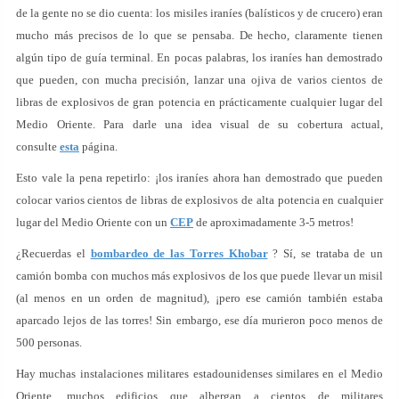
de la gente no se dio cuenta: los misiles iraníes (balísticos y de crucero) eran
mucho más precisos de lo que se pensaba. De hecho, claramente tienen
algún tipo de guía terminal. En pocas palabras, los iraníes han demostrado
que pueden, con mucha precisión, lanzar una ojiva de varios cientos de
libras de explosivos de gran potencia en prácticamente cualquier lugar del
Medio Oriente. Para darle una idea visual de su cobertura actual,
consulte
esta
página.
Esto vale la pena repetirlo: ¡los iraníes ahora han demostrado que pueden
colocar varios cientos de libras de explosivos de alta potencia en cualquier
lugar del Medio Oriente con un
CEP
de aproximadamente 3-5 metros!
¿Recuerdas el
bombardeo de las Torres Khobar
? Sí, se trataba de un
camión bomba con muchos más explosivos de los que puede llevar un misil
(al menos en un orden de magnitud), ¡pero ese camión también estaba
aparcado lejos de las torres! Sin embargo, ese día murieron poco menos de
500 personas.
Hay muchas instalaciones militares estadounidenses similares en el Medio
Oriente, muchos edificios que albergan a cientos de militares