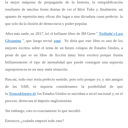
la mejor máquina de propaganda de la historia, la estupidificación
resultante de muchas horas diarias de ver el Idiot Tube y, finalmente, un
aparato de represión muy eficaz dio lugar a una dictadura cuasi perfecta: la
que solo da la ilusión de democracia y poder popular.
Años más tarde, en 2017, leí el brillante libro de JM Greer "
Twilight's Last
Gleaming
", que luego revisé
aquí
. Yo diría que este libro es uno de los
mejores escritos sobre el tema de un futuro colapso de Estados Unidos, a
pesar de que es un libro de ficción (muy bien escrito) porque ilustra
brillantemente el tipo de mentalidad que puede conseguir una supuesta
superpotencia en un muy mala situación.
Para mí, todo esto tenía perfecto sentido, pero solo porque yo, y mis amigos
de las SAIS, ni siquiera consideramos la posibilidad de que
la
Nomenklatura de
los Estados Unidos se suicidara a nivel nacional y, en el
proceso, derrocara al Imperio anglosionista.
Sin embargo, esto es exactamente lo que sucedió.
Entonces, ¿cuándo empezó todo esto?