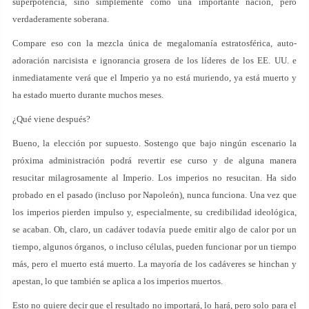
superpotencia, sino simplemente como una importante nación, pero
verdaderamente soberana.
Compare eso con la mezcla única de megalomanía estratosférica, auto-
adoración narcisista e ignorancia grosera de los líderes de los EE. UU. e
inmediatamente verá que el Imperio ya no está muriendo, ya está muerto y
ha estado muerto durante muchos meses.
¿Qué viene después?
Bueno, la elección por supuesto. Sostengo que bajo ningún escenario la
próxima administración podrá revertir ese curso y de alguna manera
resucitar milagrosamente al Imperio. Los imperios no resucitan. Ha sido
probado en el pasado (incluso por Napoleón), nunca funciona. Una vez que
los imperios pierden impulso y, especialmente, su credibilidad ideológica,
se acaban. Oh, claro, un cadáver todavía puede emitir algo de calor por un
tiempo, algunos órganos, o incluso células, pueden funcionar por un tiempo
más, pero el muerto está muerto. La mayoría de los cadáveres se hinchan y
apestan, lo que también se aplica a los imperios muertos.
Esto no quiere decir que el resultado no importará, lo hará, pero solo para el