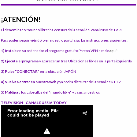
¡ATENCIÓN!
El denominado "mundo libre" ha censurado la señal del canal ruso de TV RT.
Para poder seguir viéndolo en nuestro portal siga las instrucciones siguientes:
1) Instale
en su ordenador el programa gratuito Proton VPN desde
aquí:
2) Ejecute el programa
y aparecerán tres Ubicaciones libres en la parte izquierda
3) Pulse "CONECTAR"
en la ubicación JAPÓN
4) Vuelva a entrar en nuestra web
y ya podrá disfrutar de la señal de RT TV
5) Maldiga
a los cabecillas del "mundo libre" y a sus ancestros
TELEVISIÓN - CANAL RUSSIA TODAY