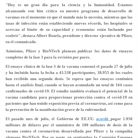
"Hoy es un gran día para la ciencia y la humanidad. Estamos
alcanzando este hito crítico en nuestro programa de desarrollo de
vacunas en el momento en que el mundo más lo necesita, mientras que las
tasas de infección están estableciendo nuevos récords, los hospitales se
acercan al límite de su capacidad y economías están luchando por
reabrir", destaca Albert Bourla, presidente y director ejecutivo de Pfizer,
en el comunicado.
Asimismo, Pfizer y BioNTech planean publicar los datos de ensayos
completos de la fase 3 para la revisión por pares.
El ensayo clínico de la fase 3 de la vacuna comenzó el pasado 27 de julio
y ha incluido hasta la fecha a 43.538 participantes, 38.955 de los cuales
han recibido una segunda dosis. Se espera que los ensayos continúen
hasta el análisis final, cuando se hayan acumulado un total de 164 casos
confirmados de covid-19. El estudio también evaluará el potencial de la
vacuna candidata para proporcionar protección contra el covid-19 en
pacientes que han tenido exposición previa al coronavirus, así como para
la prevención de la manifestación grave de la enfermedad.
El pasado mes de julio, el Gobierno de EE.UU.
acordó
pagar 1.950
millones de dólares por el suministro de 100 millones de dosis de la
vacuna contra el coronavirus desarrollada por Pfizer y la compañía
alemana BioNTech. Por su parte, en septiembre la Comisión Europea