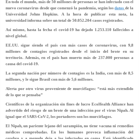
En todo el mundo, más de 50 millones de personas se han infectado con el
nuevo coronavirus desde que comenzó la pandemia, según los
datos
de la
Universidad Johns Hopkins. A la hora de publicar esta nota, la
universidad informa sobre un total de
50.052.204
casos registrados.
Así mismo, hasta la fecha el covid-19 ha dejado 1.253.110 fallecidos a
nivel global.
EE.UU. sigue siendo el país con más casos
de coronavirus, con 9,8
millones de contagios registrados desde el inicio del brote en su
territorio. Además, en el país han muerto más de 237.000 personas a
causa del covid-19.
La segunda nación por número de contagios es la
India
, con más de 8,5
millones, y le sigue
Brasil
con más de 5,6 millones.
Alerta por otro virus proveniente de murciélagos: “está más extendido
de lo que se pensaba”
Científicos de la organización sin fines de lucro EcoHealth Alliance han
advertido del riesgo de un brote de una infección por el virus Nipah. Al
igual que el SARS-CoV-2, los portadores son los murciélagos.
El Nipah, un pariente lejano del sarampión, no tiene vacuna ni remedios
médicos comprobadas. En los humanos provoca inflamación del
cerebro y a menudo deja a los infectados en coma. Está identificado