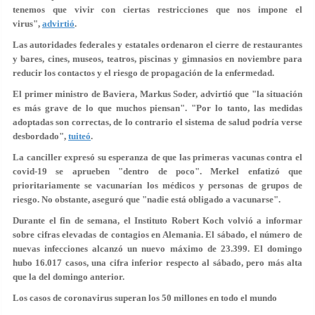
tenemos que vivir con ciertas restricciones que nos impone el
virus",
advirtió
.
Las autoridades federales y estatales ordenaron el cierre de restaurantes
y bares, cines, museos, teatros, piscinas y gimnasios en noviembre para
reducir los contactos y el riesgo de propagación de la enfermedad.
El primer ministro de Baviera, Markus Soder, advirtió que "la situación
es más grave de lo que muchos piensan". "Por lo tanto, las medidas
adoptadas son correctas, de lo contrario el sistema de salud podría verse
desbordado",
tuiteó
.
La canciller expresó su esperanza de que las primeras vacunas contra el
covid-19 se aprueben "dentro de poco". Merkel enfatizó que
prioritariamente se vacunarían los médicos y personas de grupos de
riesgo. No obstante, aseguró que "nadie está obligado a vacunarse".
Durante el fin de semana, el Instituto Robert Koch volvió a informar
sobre cifras elevadas de contagios en Alemania. El sábado, el número de
nuevas infecciones alcanzó un nuevo máximo de 23.399. El domingo
hubo 16.017 casos, una cifra inferior respecto al sábado, pero más alta
que la del domingo anterior.
Los casos de coronavirus superan los 50 millones en todo el mundo