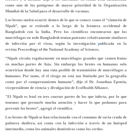
como uno de los patógenos de mayor prioridad de la Organización
Mundial de la Salud para el desarrollo de vacunas.
Los brotes suelen ocurrir dentro de lo que se conoce como el “cinturón de
Nipah”, que se extiende a lo largo de la frontera occidental de
Bangladesh con la India. Pero los científicos encontraron que los
murciélagos en todo Bangladesh tenían patrones relativamente similares
de infección por el virus, según la investigación
p
ublicada en la
revista Proceedings of the National Academy of Sciences.
“Nipah circula regularmente en murciélagos grandes que comen frutas
en muchas partes de Asia. Sin embargo los brotes en humanos solo
ocurrirían donde hay una ruta posible de transmisión de murciélagos a
humanos. Por tanto, el el riesgo no está tan limitado por la geografía
como por el comportamiento humano”, dijo el Dr. Jonathan Epstein,
vicepresidente de ciencia y divulgación de EcoHealth Alliance.
"El Nipah es letal en tres cuartas partes de los que infecta, por lo que
tenemos que prestarle mucha atención y hacer lo que podamos para
prevenir los brotes”, agregó el científico.
Los brotes de Nipah se han relacionado con el consumo de savia cruda de
palmera datilera, así como con la infección a través de un huésped
intermedio, como los animales domésticos como los cerdos.