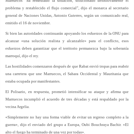
Marruecos “ha remediado la situación, solucionado definitivamente el
problema y restablecido el flujo comercial”, dijo el monarca al secretario
general de Naciones Unidas, Antonio Guterres, según un comunicado real,
emitido el 16 de noviembre.
Si bien las autoridades continuarán apoyando los esfuerzos de la ONU para
alcanzar «una solución realista y alcanzable» para el conflicto, esos
esfuerzos deben garantizar que el territorio permanezca bajo la soberanía
marroquí, dijo el rey.
Las hostilidades comenzaron después de que Rabat envió tropas para reabrir
una carretera que une Marruecos, el Sahara Occidental y Mauritania que
estaba ocupada por manifestantes.
El Polisario, en respuesta, prometió intensificar su ataque y afirma que
Marruecos incumplió el acuerdo de tres décadas y está respaldado por la
vecina Argelia.
«Simplemente no hay una forma viable de evitar un regreso completo a la
guerra», dijo el enviado del grupo a Europa, Oubi Bouchraya Bachir. «El
alto el fuego ha terminado de una vez por todas».