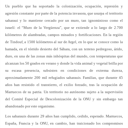
Un pueblo que ha soportado la colonización, ocupación, represión y
agresión constante por parte de la potencia invasora, que usurpa el territorio
saharaui y lo mantiene cercado por un muro, tan ignominioso como el
israelí: el “Muro de la Vergüenza”, que se extiende a lo largo de 2.700
kilómetros de alambradas, campos minados y fortificaciones. En la región
de Tindouf, a 1500 kilómetros al sur de Argel, en lo que se conoce como la
hamada, en el tórrido desierto del Sáhara, con un terreno pedregoso, árido,
duro, en una de las zonas más inhóspitas del mundo, con temperaturas que
alcanzan los 50 grados en verano y donde la vida animal y vegetal brilla por
su escasa presencia, subsisten en condiciones de extrema dureza,
aproximadamente 200 mil refugiados saharauis. Familias, que durante 45
años han resistido el transtierro, el exilio forzado, tras la ocupación de
Marruecos de su patria. Un territorio no autónomo sujeto a la supervisión
del Comité Especial de Descolonización de la ONU y sin embargo tan
abandonado por este organismo.
Los saharauis durante 29 años han cumplido, cedido, esperado. Marruecos,
España, Francia y la ONU, en cambio, han traicionado los compromisos