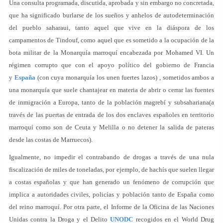
Una consulta programada, discutida, aprobada y sin embargo no concretada,
que ha significado burlarse de los sueños y anhelos de autodeterminación
del pueblo saharaui, tanto aquel que vive en la diáspora de los
campamentos de Tindouf, como aquel que es sometido a la ocupación de la
bota militar de la Monarquía marroquí encabezada por Mohamed VI. Un
régimen corrupto que con el apoyo político del gobierno de Francia
y
España
(con cuya monarquía los unen fuertes lazos) , sometidos ambos a
una monarquía que suele chantajear en materia de abrir o cerrar las fuentes
de inmigración a Europa, tanto de la población magrebí y subsahariana(a
través de las puertas de entrada de los dos enclaves españoles en territorio
marroquí como son de Ceuta y Melilla o no detener la salida de pateras
desde las costas de Marruecos).
Igualmente, no impedir el contrabando de drogas a través de una nula
fiscalización de miles de toneladas, por ejemplo, de hachís que suelen llegar
a costas españolas y que han generado un fenómeno de corrupción que
implica a autoridades civiles, policías y población tanto de España como
del reino marroquí. Por otra parte, el Informe de la Oficina de las Naciones
Unidas contra la Droga y el Delito
UNODC
recogidos en el World Drug