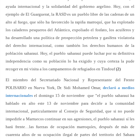
ayuda internacional y la solidaridad del gobierno argelino. Hoy, con el
ejemplo de El Guarguerat, la RASD es un pueblo libre de las cadenas de un
alto al fuego, que sólo ha favorecido la rapiña marroquí, que ha explotado
los caladeros pesqueros del Atlántico, expoliado el fosfato, los acuíferos y
ha desarrollado una política de prospección petrolera y gasífera violatoria
del derecho internacional, como también los derechos humanos de la
población saharaui. Hoy, el pueblo saharaui puede luchar por su definitiva
independencia como su población lo ha exigido y cuya certeza la pude
recoger en mi visita a los campamentos de refugiados en Tindouf
(2)
El miembro del Secretariado Nacional y Representante del Frente
POLISARIO en Nueva York, Dr. Sidi Mohamed Omar,
declaró a medios
internacionales
el domingo 15 de noviembre que “el pueblo saharaui ha
hablado en alto este 13 de noviembre para decirle a la comunidad
internacional, particularmente al Consejo de Seguridad, que si no puede
impedirle a Marruecos continuar en sus agresiones, el pueblo saharaui sí les
hará frente…las fuerzas de ocupación marroquíes, después de más de
cuarenta años de su ocupación ilegal de partes del territorio del Sahara