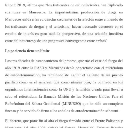
Report 2019
,
afirma que “los traficantes de estupefacientes han triplicado
sus rutas en Marruecos. La importantísima producción de droga en
Marruecos unida a las evidencias crecientes de la relación entre el mundo de
los traficantes de drogas y el terrorismo, hacen necesario detenerse en el
estudio de interés en gran medida prospectivo, de una relación fructífera
entre delincuentes y de una progresiva convergencia entre ambos”
La paciencia tiene un límite
Las tres décadas de estancamiento del proceso, que tras el cese del fuego del
año 1919 entre la RASD y Marruecos debía concretarse con el referéndum
de autodeterminación, ha terminado de agotar el aguante de un pueblo
pacífico como es el saharaui, que como ningún otro, ha confiado en los
organismos internacionales como la ONU y la misión creada para llevar a
cabo el referéndum, la llamada Misión de las Naciones Unidas Para el
Referéndum del Sahara Occidental (MINURSO) que ha sido un completo
fracaso y ha servido de freno a los anhelos de autodeterminación saharaui.
El decreto, que pone fin al alta el fuego firmado entre el Frente Polisario y
Marruecos del año 1991 ordena al Estado Mayor del Ejército Popular