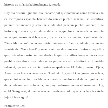
historia de infamia habitualmente ignorada.
Hoy esa historia ignominiosa, cobarde, vil que potencias como Francia y la
ex metrópolis española han tenido con el pueblo saharaui, se visibiliza,
permite denunciarla y solicitar solidaridad para un pueblo valiente. Una
historia que muestra, en toda su dimensión, que los crímenes de la corrupta
monarquía marroquí deben cesar, que no existe ese sueño megalómano del
“Gran Marruecos” como no existe tampoco en Asia occidental ese sueño
sionista del “Gran Israel” y menos aún los destinos manifiestos ni aquellos
que pretenden mostrar un mundo de choque de civilizaciones o que existen
pueblos elegidos a los cuales se les prometió ciertos territorios. El pueblo
saharaui, ya sea en los territorios ocupados en El Aaiún, Smara, Djala,
Auserd o en los campamentos en Tindouf. Hoy, en El Guarguerat no señala,
que el único camino posible para nuestros pueblos es el de la dignidad, el
de la defensa de su soberanía, por muy poderoso que sea el enemigo. Hoy,
en El Guarguerat, el pueblo saharaui ha demostrado, que la paciencia ante la
injusticia se agotó
Pablo Jofré Leal