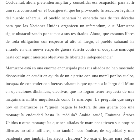
Occidental, ahora pretenden ampliar y consolidar esa ocupación para abrir
una ruta comercial en el Guarguerat, que ha provocado la reacción legítima
del pueblo saharaui…el pueblo saharaui ha esperado más de tres décadas
para que las Naciones Unidas organicen un referéndum, que Marruecos
sigue obstaculizando por temor a sus resultados. Ahora, que estamos libres
de toda obligación con respecto al alto al fuego, el pueblo saharaui ha
entrado en una nueva etapa de guerra abierta contra el ocupante marroquí
hasta conseguir nuestros objetivos de libertad e independencia”.
Marruecos está en una enorme encrucijada pues sus aliados no han mostrado
disposición en acudir en ayuda de un ejército con una moral por los suelos,
incapaz de contender con fuerzas saharauis que operan a lo largo del Muro
en operaciones dinámicas, efectivas, que no logran tener respuesta de una
maquinaria militar anquilosada como la marroquí. La pregunta que surge
hoy en marruecos es “¿quién pagara la factura de una guerra con una
monarquía endeudad hasta la médula? Arabia saudí, Emiratos Árabes
Unidos u otras monarquías que son aliadas de marruecos tienen sus propios
dilemas no sólo militares, sino también económicas, de seguridad y una
pandemia que también las afecta. ¿Europa? No está el horno para bollos