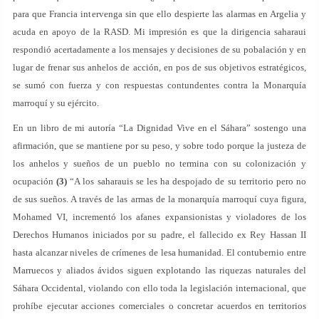
para que Francia intervenga sin que ello despierte las alarmas en Argelia y
acuda en apoyo de la RASD. Mi impresión es que la dirigencia saharaui
respondió acertadamente a los mensajes y decisiones de su pobalación y en
lugar de frenar sus anhelos de acción, en pos de sus objetivos estratégicos,
se sumó con fuerza y con respuestas contundentes contra la Monarquía
marroquí y su ejército.
En un libro de mi autoría “La Dignidad Vive en el Sáhara” sostengo una
afirmación, que se mantiene por su peso, y sobre todo porque la justeza de
los anhelos y sueños de un pueblo no termina con su colonización y
ocupación
(3)
“A los saharauis se les ha despojado de su territorio pero no
de sus sueños. A través de las armas de la monarquía marroquí cuya figura,
Mohamed VI, incrementó los afanes expansionistas y violadores de los
Derechos Humanos iniciados por su padre, el fallecido ex Rey Hassan II
hasta alcanzar niveles de crímenes de lesa humanidad. El contubernio entre
Marruecos y aliados ávidos siguen explotando las riquezas naturales del
Sáhara Occidental, violando con ello toda la legislación internacional, que
prohíbe ejecutar acciones comerciales o concretar acuerdos en territorios