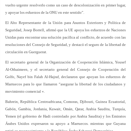
vuelto urgente resolverlo como un caso de descolonización en primer lugar,
y apoyar los esfuerzos de la ONU en este sentido”.
El Alto Representante de la Unión para Asuntos Exteriores y Política de
Seguridad, Josep Borrell, afirmó que la UE apoya los esfuerzos de Naciones
Unidas para encontrar una solución pacífica al conflicto, de acuerdo con las
resoluciones del Consejo de Seguridad, y destacó el seguro de la libertad de
circulación en Guerguerat.
El secretario general de la Organización de Cooperación Islámica, Yousef
Al-Othaimeen, y el secretario general del Consejo de Cooperación del
Golfo, Nayef bin Falah Al-Hajraf, declararon que apoyan los esfuerzos de
Marruecos para lo que llamaron “asegurar la libertad de los ciudadanos y
movimiento comercial «.
Bahrein, República Centroafricana, Comoras, Djibouti, Guinea Ecuatorial,
Gabón, Gambia, Jordania, Kuwait, Omán, Qatar, Arabia Saudita, Turquía,
Yemen (el gobierno de Hadi controlado por Arabia Saudita) y los Emiratos
Árabes Unidos expresaron su apoyo a Marruecos. mientras que Guyana
retiró su reconocimiento a la República Árabe Saharaui Democrática.