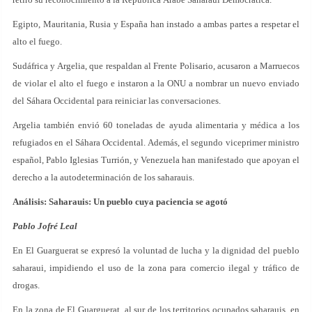
Egipto, Mauritania, Rusia y España han instado a ambas partes a respetar el
alto el fuego.
Sudáfrica y Argelia, que respaldan al Frente Polisario, acusaron a Marruecos
de violar el alto el fuego e instaron a la ONU a nombrar un nuevo enviado
del Sáhara Occidental para reiniciar las conversaciones.
Argelia también envió 60 toneladas de ayuda alimentaria y médica a los
refugiados en el Sáhara Occidental. Además, el segundo viceprimer ministro
español, Pablo Iglesias Turrión, y Venezuela han manifestado que apoyan el
derecho a la autodeterminación de los saharauis.
Análisis: Saharauis: Un pueblo cuya paciencia se agotó
Pablo Jofré Leal
En El Guarguerat se expresó la voluntad de lucha y la dignidad del pueblo
saharaui, impidiendo el uso de la zona para comercio ilegal y tráfico de
drogas.
En la zona de El Guarguerat, al sur de los territorios ocupados saharauis, en