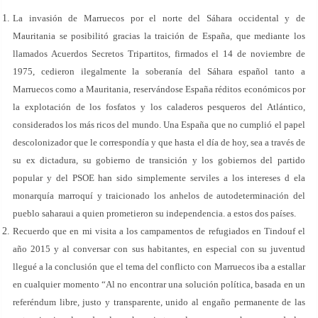
La invasión de Marruecos por el norte del Sáhara occidental y de
Mauritania se posibilitó gracias la traición de España, que mediante los
llamados Acuerdos Secretos Tripartitos, firmados el 14 de noviembre de
1975, cedieron ilegalmente la soberanía del Sáhara español tanto a
Marruecos como a Mauritania, reservándose España réditos económicos por
la explotación de los fosfatos y los caladeros pesqueros del Atlántico,
considerados los más ricos del mundo. Una España que no cumplió el papel
descolonizador que le correspondía y que hasta el día de hoy, sea a través de
su ex dictadura, su gobierno de transición y los gobiernos del partido
popular y del PSOE han sido simplemente serviles a los intereses d ela
monarquía marroquí y traicionado los anhelos de autodeterminación del
pueblo saharaui a quien prometieron su independencia. a estos dos países.
Recuerdo que en mi visita a los campamentos de refugiados en Tindouf el
año 2015 y al conversar con sus habitantes, en especial con su juventud
llegué a la conclusión que el tema del conflicto con Marruecos iba a estallar
en cualquier momento “Al no encontrar una solución política, basada en un
referéndum libre, justo y transparente, unido al engaño permanente de las