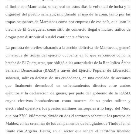
el límite con Mauritania, se expresó en estos días la voluntad de lucha y la
dignidad del pueblo saharaui, impidiendo el uso de la zona, tanto por las
tropas ocupantes de Marruecos como por empresas de ese país, que usan la
brecha de El Guarguerat como sitio de comercio ilegal e incluso tráfico de
drogas para distribuir al sur del continente africano.
La protesta de civiles saharauis a la acción delictiva de Marruecos, generó
un ataque de tropas del ejército ocupante en lo que se conoce como la
brecha de El Guerguerat, que obligó a las autoridades de la República Árabe
Saharaui Democrática (RASD) a través del Ejército Popular de Liberación
saharaui, salir en defensa de sus ciudadanos, en una escalada de acciones
que finalmente desembocó en enfrentamientos directos entre ambos
ejércitos y la declaración de guerra, por parte del gobierno de la RASD,
cuyos efectivos bombardearon como muestra de su poder militar y
efectividad operativa los puestos militares marroquíes a lo largo del Muro
que por 2700 kilómetros divide en dos el territorio saharaui: los puestos de
Mahbez en las cercanías de los campamentos de refugiados de Tindouf en el
límite con Argelia. Hauza, en el sector que separa el territorio liberado