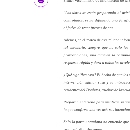
Primer Viceministro de Información de la
“
Los ukros se están preparando al máxi
controlados, se ha difundido una falsif
objetivo de traer fuerzas de paz
.
Además, en el marco de este relleno inform
tal escenario, siempre que no solo la
provocaciones, sino también la comunid
respuesta rápida y dura a todos los nivele
¿Qué significa esto? El hecho de que los 
intervención militar rusa y la introdu
residentes del Donbass, muchos de los cu
Preparan el terreno para justificar su ag
lo que confirma una vez más sus intencione
Sólo la parte ucraniana no entiende que 
razones
”, dijo Bezsonov.