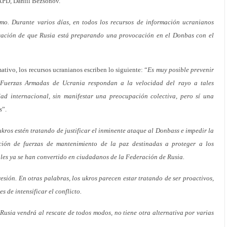
 RPD, Daniil Bezsonov.
mo. Durante varios días, en todos los recursos de información ucranianos
icación de que Rusia está preparando una provocación en el Donbas con el
ativo, los recursos ucranianos escriben lo siguiente: “
Es muy posible prevenir
s Fuerzas Armadas de Ucrania respondan a la velocidad del rayo a tales
ad internacional, sin manifestar una preocupación colectiva, pero sí una
s
”.
ukros estén tratando de justificar el inminente ataque al Donbass e impedir la
cción de fuerzas de mantenimiento de la paz destinadas a proteger a los
ales ya se han convertido en ciudadanos de la Federación de Rusia.
resión. En otras palabras, los ukros parecen estar tratando de ser proactivos,
s de intensificar el conflicto.
Rusia vendrá al rescate de todos modos, no tiene otra alternativa por varias