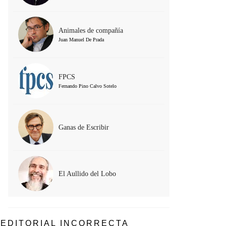
Animales de compañía
Juan Manuel De Prada
FPCS
Fernando Pino Calvo Sotelo
Ganas de Escribir
El Aullido del Lobo
EDITORIAL INCORRECTA