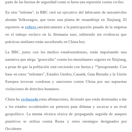
parte de las fuerzas de seguridad como si fuera una represión contra civiles.
En otro "informe", la BBC creó un ejecutivo del fabricante de automóviles
alemán Volkswagen, que tiene una planta de ensamblaje en Xinjiang. El
reportero se
refiere
sarcásticamente a la participación pasada de la empresa
en el trabajo esclavo en la Alemania nazi, infiriendo sin evidencia que
prácticas similares están sucediendo en China hoy.
La BBC, junto con los medios estadounidenses, están impulsando una
narrativa que alega "genocidio" contra los musulmanes uigures en Xinjiang,
a pesar de que la población está creciendo con fuerza y ??prosperando. Con
base en estos “informes”, Estados Unidos, Canadá, Gran Bretaña y la Unión
Europea invocan condenas y sanciones contra China por sus supuestas
violaciones de derechos humanos.
China ha
rechazado
estas afirmaciones, diciendo que están destinadas a dar
a los estados occidentales un pretexto para difamar y socavar a un rival
geopolítico. La misma técnica tóxica de propaganda seguida de ataques
punitivos se utiliza contra Rusia y otros enemigos designados por
Occidente.