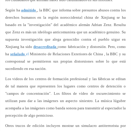
Según ha
admitido
, la BBC que informa sobre presuntos abusos contra los
derechos humanos en la región noroccidental china de Xinjiang se ha
basado en la "investigación" del académico alemán Adrian Zenz. Resulta
que Zenz es más un ideólogo anticomunista que un académico genuino. Su
supuesta investigación que alega genocidio contra el pueblo uigur en
Xinjiang ha sido
desacreditada
como fabricación y distorsión. Pero, como
ha
señalado
el
Ministerio de Relaciones Exteriores de China , la BBC y su
corresponsal se permitieron sus propias distorsiones sobre lo que está
sucediendo en esa nación.
Los videos de los centros de formación profesional y las fábricas se editan
de tal manera que representen los lugares como centros de detención o
"campos de concentración". Los filtros de vídeo de oscurecimiento se
utilizan para dar a las imágenes un aspecto siniestro. La música lúgubre
acompaña a las imágenes como banda sonora para transmitir al espectador la
percepción de algo pernicioso.
Otros trucos de edición incluyen mostrar un simulacro antiterrorista por