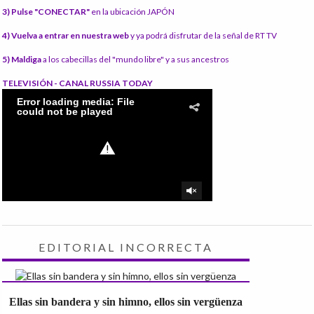
3) Pulse "CONECTAR"
en la ubicación JAPÓN
4) Vuelva a entrar en nuestra web
y ya podrá disfrutar de la señal de RT TV
5) Maldiga
a los cabecillas del "mundo libre" y a sus ancestros
TELEVISIÓN - CANAL RUSSIA TODAY
EDITORIAL INCORRECTA
Ellas sin bandera y sin himno, ellos sin vergüenza