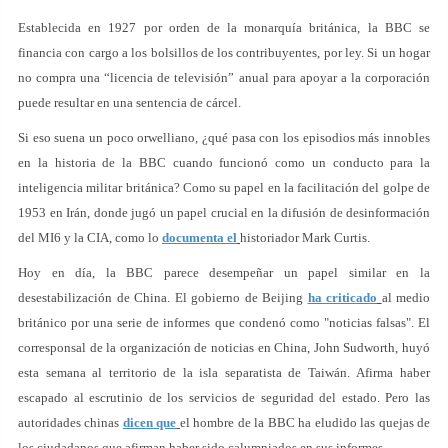
Establecida en 1927 por orden de la monarquía británica, la BBC se
financia con cargo a los bolsillos de los contribuyentes, por ley. Si un hogar
no compra una “licencia de televisión” anual para apoyar a la corporación
puede resultar en una sentencia de cárcel.
Si eso suena un poco orwelliano, ¿qué pasa con los episodios más innobles
en la historia de la BBC cuando funcionó como un conducto para la
inteligencia militar británica? Como su papel en la facilitación del golpe de
1953 en Irán, donde jugó un papel crucial en la difusión de desinformación
del MI6 y la CIA, como lo
documenta el
historiador Mark Curtis.
Hoy en día, la BBC parece desempeñar un papel similar en la
desestabilización de China. El gobierno de Beijing
ha criticado
al medio
británico por una serie de informes que condenó como "noticias falsas". El
corresponsal de la organización de noticias en China, John Sudworth, huyó
esta semana al territorio de la isla separatista de Taiwán. Afirma haber
escapado al escrutinio de los servicios de seguridad del estado. Pero las
autoridades chinas
dicen que
el hombre de la BBC ha eludido las quejas de
los ciudadanos que afirman haber sido calumniados en sus informes.