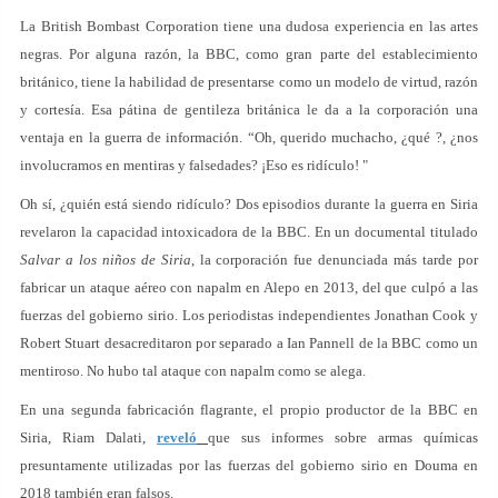
La British Bombast Corporation tiene una dudosa experiencia en las artes
negras. Por alguna razón, la BBC, como gran parte del establecimiento
británico, tiene la habilidad de presentarse como un modelo de virtud, razón
y cortesía. Esa pátina de gentileza británica le da a la corporación una
ventaja en la guerra de información. “Oh, querido muchacho, ¿qué ?, ¿nos
involucramos en mentiras y falsedades? ¡Eso es ridículo! "
Oh sí, ¿quién está siendo ridículo? Dos episodios durante la guerra en Siria
revelaron la capacidad intoxicadora de la BBC. En un documental titulado
Salvar a los niños de Siria
, la corporación fue denunciada más tarde por
fabricar un ataque aéreo con napalm en Alepo en 2013, del que culpó a las
fuerzas del gobierno sirio. Los periodistas independientes Jonathan Cook y
Robert Stuart desacreditaron por separado a Ian Pannell de la BBC como un
mentiroso. No hubo tal ataque con napalm como se alega.
En una segunda fabricación flagrante, el propio productor de la BBC en
Siria, Riam Dalati,
reveló
que sus informes sobre armas químicas
presuntamente utilizadas por las fuerzas del gobierno sirio en Douma en
2018 también eran falsos.