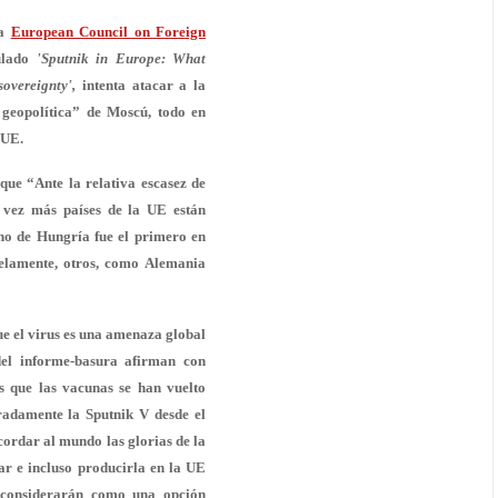
ta
European Council on Foreign
ulado
'Sputnik in Europe: What
overeignty',
intenta atacar a la
geopolítica” de Moscú, todo en
 UE.
que “Ante la relativa escasez de
 vez más países de la UE están
no de Hungría fue el primero en
elamente, otros, como Alemania
e el virus es una amenaza global
 del informe-basura afirman con
es que las vacunas se han vuelto
eradamente la Sputnik V desde el
ordar al mundo las glorias de la
ar e incluso producirla en la UE
 considerarán como una opción