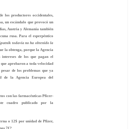
de los productores occidentales,
a, un escándalo que provocó un
días, Austria y Alemania también
cuna rusa. Para el esperpéntico
Sputnik todavía no ha obtenido la
 que la obtenga, porque la Agencia
intereses de los que pagan el
 que aprobaron a toda velocidad
a pesar de los problemas que ya
d de la Agencia Europea del
os con las farmacéuticas Pficer-
ste cuadro publicado por la
rna o 12$ por unidad de Pfizer,
unos 7€?