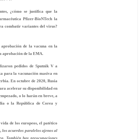
tes, ¿cómo se justifica que la
armacéutica Pfizer-BioNTech la
ra combatir variantes del virus?
a aprobación de la vacuna en la
la aprobación de la EMA.
lizaron pedidos de Sputnik V a
iza para la vacunación masiva en
erbia. En octubre de 2020, Rusia
para acelerar su disponibilidad en
empezado, o lo harán en breve, a
ndia o la República de Corea y
ida de los europeos, el patético
 los acuerdos paralelos ajenos al
pea. También hay preocupaciones