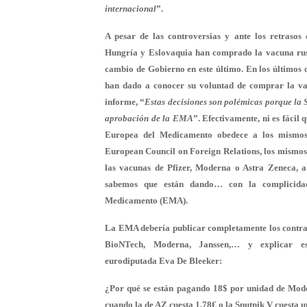
internacional
”.
A pesar de las controversias y ante los retrasos 
Hungría y Eslovaquia han comprado la vacuna rus
cambio de Gobierno en este último. En los últimos 
han dado a conocer su voluntad de comprar la va
informe, “
Estas decisiones son polémicas porque la 
aprobación de la EMA
”. Efectivamente, ni es fácil
Europea del Medicamento obedece a los mismos 
European Council on Foreign Relations, los mismos
las vacunas de Pfizer, Moderna o Astra Zeneca, 
sabemos que están dando… con la complicida
Medicamento (EMA).
La EMA debería publicar completamente los contrat
BioNTech, Moderna, Janssen,… y explicar e
eurodiputada Eva De Bleeker:
¿Por qué se están pagando 18$ por unidad de Mode
cuando la de AZ cuesta 1,78€ o la Sputnik V cuesta 