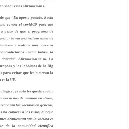
en sacar estas afirmaciones.
 de que “
En agosto pasado, Rusia
una contra el covid-19
para uso
, a pesar de que el programa de
nciar la vacuna incluso antes de
todas
— y realizar una agresiva
contradictorios –
como todas
-, la
e dañada
”. Afirmación falsa. La
ropeos y los lobbistas de la Big
 para evitar que les hicieran la
 es la UE.
iológica, ya solo les queda acudir
e encuestas de opinión en Rusia,
 rechazan las vacunas en general,
es no conocer a los rusos, aunque
entes demuestran que la vacuna es
te de la comunidad científica