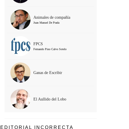
Animales de compañía
Juan Manuel De Prada
FPCS
Fernando Pino Calvo Sotelo
Ganas de Escribir
El Aullido del Lobo
EDITORIAL INCORRECTA