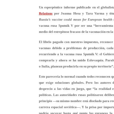
Un esperpéntico informe publicado en el globalis
Relations
por Joanna Hosa y Tara Varma y tit
Russia’s vaccine could mean for European health s
vacuna rusa Sputnik V por ser una “herramienta 
medio del estrepitoso fracaso de la vacunación en la
El libelo pagado con nuestros impuestos, reconoce 
vacunas debido a problemas de producción, cada
recurriendo a la vacuna rusa Sputnik V: el Gobier
comprarla y ahora se ha unido Eslovaquia. Paral
o Italia, planean producirla en su propio territorio”.
Esto parecería lo normal cuando todos reconocen qu
que exige soluciones globales. Pero los autores
desprecio a las vidas en juego, que “la realidad 
políticas. Las autoridades rusas politizaron delib
principio —su mismo nombre está diseñado para rec
carrera espacial soviética—. Y la prisa por import
podría socavar hasta qué punto los europeos la