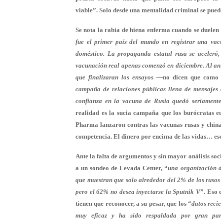
viable”. Solo desde una mentalidad criminal se pued
Se nota la rabia de hiena enferma cuando se duelen
fue el primer país del mundo en registrar
una vac
doméstico. La propaganda estatal rusa se aceleró
vacunación real apenas comenzó en diciembre. Al anu
que finalizaran los ensayos —
no dicen que como 
campaña de relaciones públicas llena de mensajes 
confianza en la vacuna de Rusia quedó seriament
realidad es la sucia campaña que los burócratas eu
Pharma lanzaron contras las vacunas rusas y chinas
competencia. El dinero por encima de las vidas… eso
Ante la falta de argumentos y sin mayor análisis soc
a un sondeo de Levada Center, “
una organización d
que muestran que solo alrededor del 2% de los rusos
pero el 62% no desea inyectarse la Sputnik V
”. Eso 
tienen que reconocer, a su pesar, que los “
datos reci
muy eficaz y ha sido respaldada por gran par