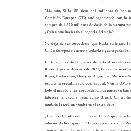
Más aún, Si la UE tiene 446 millones de habitan
Comisión Europea (CE) esté negociando con la f
compra de 1.800 millones de dosis de la vacuna pa
¿Quién está haciendo el negocio del siglo?
No deja de ser sospechoso que Rusia solicitara l
Unión Europea en enero y todavía sigue esperando 
En total, más de 60 países de todo el mundo rea
Rusia. A partir de enero de 2021, la vacuna se util
Rusia, Bielorrusia, Hungría, Argentina, México y S
solicitó la precalificación del Sputnik V en la OMS 
todo el mundo y fue aprobada. Otros países ya han 
fabricar la vacuna rusa, como Brasil, China, I
también la podrán vender en el extranjero.
¿Cuál es el problema entonces? Con desprecio a la v
informe da la respuesta: “
En términos más generales,
esquema de la UE perjudican la solidaridad euro