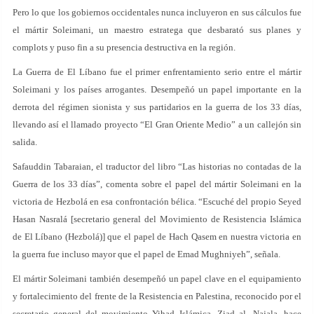
Pero lo que los gobiernos occidentales nunca incluyeron en sus cálculos fue
el mártir Soleimani, un maestro estratega que desbarató sus planes y
complots y puso fin a su presencia destructiva en la región.
La Guerra de El Líbano fue el primer enfrentamiento serio entre el mártir
Soleimani y los países arrogantes. Desempeñó un papel importante en la
derrota del régimen sionista y sus partidarios en la guerra de los 33 días,
llevando así el llamado proyecto “El Gran Oriente Medio” a un callejón sin
salida.
Safauddin Tabaraian, el traductor del libro “Las historias no contadas de la
Guerra de los 33 días”, comenta sobre el papel del mártir Soleimani en la
victoria de Hezbolá en esa confrontación bélica. “Escuché del propio Seyed
Hasan Nasralá [secretario general del Movimiento de Resistencia Islámica
de El Líbano (Hezbolá)] que el papel de Hach Qasem en nuestra victoria en
la guerra fue incluso mayor que el papel de Emad Mughniyeh”, señala.
El mártir Soleimani también desempeñó un papel clave en el equipamiento
y fortalecimiento del frente de la Resistencia en Palestina, reconocido por el
secretario general del movimiento Yihad Islámica, Ziad al- Najala, hace