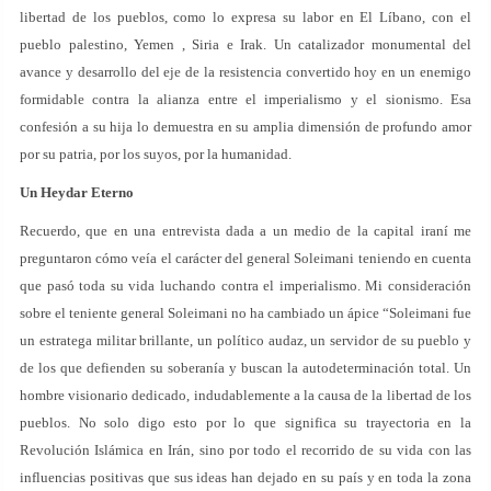
libertad de los pueblos, como lo expresa su labor en El Líbano, con el
pueblo palestino, Yemen , Siria e Irak. Un catalizador monumental del
avance y desarrollo del eje de la resistencia convertido hoy en un enemigo
formidable contra la alianza entre el imperialismo y el sionismo. Esa
confesión a su hija lo demuestra en su amplia dimensión de profundo amor
por su patria, por los suyos, por la humanidad.
Un Heydar Eterno
Recuerdo, que en una entrevista dada a un medio de la capital iraní me
preguntaron cómo veía el carácter del general Soleimani teniendo en cuenta
que pasó toda su vida luchando contra el imperialismo. Mi consideración
sobre el teniente general Soleimani no ha cambiado un ápice “Soleimani fue
un estratega militar brillante, un político audaz, un servidor de su pueblo y
de los que defienden su soberanía y buscan la autodeterminación total. Un
hombre visionario dedicado, indudablemente a la causa de la libertad de los
pueblos. No solo digo esto por lo que significa su trayectoria en la
Revolución Islámica en Irán, sino por todo el recorrido de su vida con las
influencias positivas que sus ideas han dejado en su país y en toda la zona