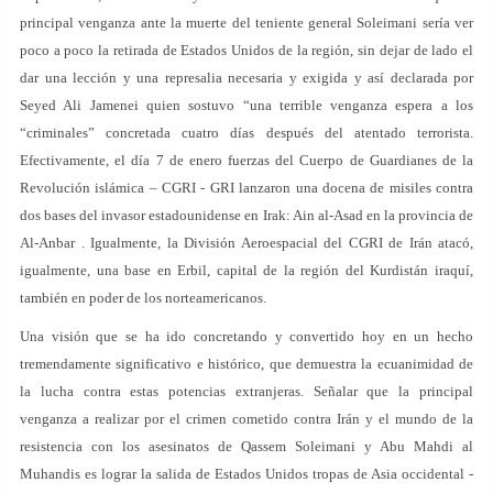
principal venganza ante la muerte del teniente general Soleimani sería ver
poco a poco la retirada de Estados Unidos de la región, sin dejar de lado el
dar una lección y una represalia necesaria y exigida y así declarada por
Seyed Ali Jamenei quien sostuvo “una terrible venganza espera a los
“criminales” concretada cuatro días después del atentado terrorista.
Efectivamente, el día 7 de enero fuerzas del Cuerpo de Guardianes de la
Revolución islámica – CGRI - GRI lanzaron una docena de misiles contra
dos bases del invasor estadounidense en Irak: Ain al-Asad en la provincia de
Al-Anbar . Igualmente, la División Aeroespacial del CGRI de Irán atacó,
igualmente, una base en Erbil, capital de la región del Kurdistán iraquí,
también en poder de los norteamericanos.
Una visión que se ha ido concretando y convertido hoy en un hecho
tremendamente significativo e histórico, que demuestra la ecuanimidad de
la lucha contra estas potencias extranjeras. Señalar que la principal
venganza a realizar por el crimen cometido contra Irán y el mundo de la
resistencia con los asesinatos de Qassem Soleimani y Abu Mahdi al
Muhandis es lograr la salida de Estados Unidos tropas de Asia occidental -