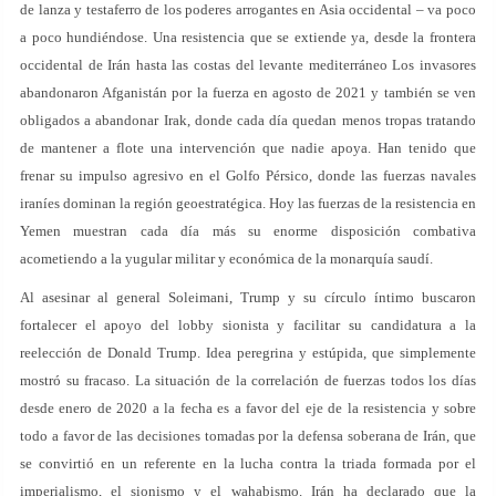
de lanza y testaferro de los poderes arrogantes en Asia occidental – va poco
a poco hundiéndose. Una resistencia que se extiende ya, desde la frontera
occidental de Irán hasta las costas del levante mediterráneo Los invasores
abandonaron Afganistán por la fuerza en agosto de 2021 y también se ven
obligados a abandonar Irak, donde cada día quedan menos tropas tratando
de mantener a flote una intervención que nadie apoya. Han tenido que
frenar su impulso agresivo en el Golfo Pérsico, donde las fuerzas navales
iraníes dominan la región geoestratégica. Hoy las fuerzas de la resistencia en
Yemen muestran cada día más su enorme disposición combativa
acometiendo a la yugular militar y económica de la monarquía saudí.
Al asesinar al general Soleimani, Trump y su círculo íntimo buscaron
fortalecer el apoyo del lobby sionista y facilitar su candidatura a la
reelección de Donald Trump. Idea peregrina y estúpida, que simplemente
mostró su fracaso. La situación de la correlación de fuerzas todos los días
desde enero de 2020 a la fecha es a favor del eje de la resistencia y sobre
todo a favor de las decisiones tomadas por la defensa soberana de Irán, que
se convirtió en un referente en la lucha contra la triada formada por el
imperialismo, el sionismo y el wahabismo. Irán ha declarado que la