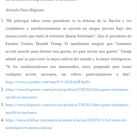
Artículo Para Hispantv.
"Mi principal labor como presidente es la defensa de la Nación y los
ciudadanos y satisfactoriamente se ejecutó un ataque preciso bajo mis
instrucciones que mató al terrorista Qasem Soleimani", dijo el presidente de
Estados Unidos, Donald Trump. El mandatario aseguró que "tomamos
acción anoche para detener una guerra, no para iniciar una guerra". Trump
afirmó que su país tiene la mejor milicia del mundo y la mejor inteligencia.
"Si los estadounidenses son amenazados, estoy preparado para tomar
cualquier acción necesaria, me refiero particularmente a Irán".
https://www.youtube.com/watch?v=dUdxfyRAmFs
https://www.hispantv.com/noticias/politica/558192/lider-qasen-soleimani-
sacrificio-naciones
https://www.hispantv.com/noticias/politica/558192/lider-qasen-soleimani-
sacrificio-naciones
https://www.infobae.com/america/america-latina/2020/01/13/el-terror-de-
soleimani-en-america-latina/