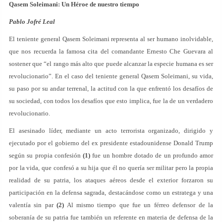
Qasem Soleimani: Un Héroe de nuestro tiempo
Pablo Jofré Leal
El teniente general Qasem Soleimani representa al ser humano inolvidable,
que nos recuerda la famosa cita del comandante Ernesto Che Guevara al
sostener que “el rango más alto que puede alcanzar la especie humana es ser
revolucionario”. En el caso del teniente general Qasem Soleimani, su vida,
su paso por su andar terrenal, la actitud con la que enfrentó los desafíos de
su sociedad, con todos los desafíos que esto implica, fue la de un verdadero
revolucionario.
El asesinado líder, mediante un acto terrorista organizado, dirigido y
ejecutado por el gobierno del ex presidente estadounidense Donald Trump
según su propia confesión
(1)
fue un hombre dotado de un profundo amor
por la vida, que confesó a su hija que él no quería ser militar pero la propia
realidad de su patria, los ataques aéreos desde el exterior forzaron su
participación en la defensa sagrada, destacándose como un estratega y una
valentía sin par
(2)
Al mismo tiempo que fue un férreo defensor de la
soberanía de su patria fue también un referente en materia de defensa de la