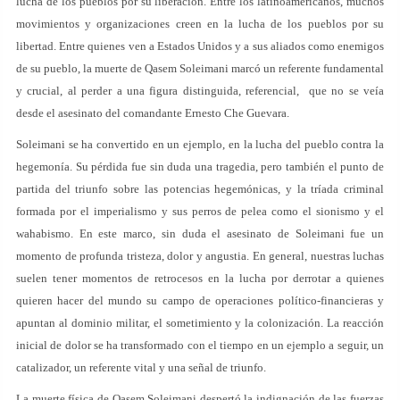
lucha de los pueblos por su liberación. Entre los latinoamericanos, muchos
movimientos y organizaciones creen en la lucha de los pueblos por su
libertad. Entre quienes ven a Estados Unidos y a sus aliados como enemigos
de su pueblo, la muerte de Qasem Soleimani marcó un referente fundamental
y crucial, al perder a una figura distinguida, referencial, que no se veía
desde el asesinato del comandante Ernesto Che Guevara.
Soleimani se ha convertido en un ejemplo, en la lucha del pueblo contra la
hegemonía. Su pérdida fue sin duda una tragedia, pero también el punto de
partida del triunfo sobre las potencias hegemónicas, y la tríada criminal
formada por el imperialismo y sus perros de pelea como el sionismo y el
wahabismo. En este marco, sin duda el asesinato de Soleimani fue un
momento de profunda tristeza, dolor y angustia. En general, nuestras luchas
suelen tener momentos de retrocesos en la lucha por derrotar a quienes
quieren hacer del mundo su campo de operaciones político-financieras y
apuntan al dominio militar, el sometimiento y la colonización. La reacción
inicial de dolor se ha transformado con el tiempo en un ejemplo a seguir, un
catalizador, un referente vital y una señal de triunfo.
La muerte física de Qasem Soleimani despertó la indignación de las fuerzas