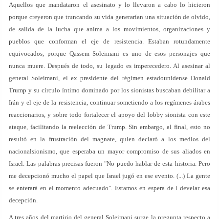
Aquellos que mandataron el asesinato y lo llevaron a cabo lo hicieron
porque creyeron que truncando su vida generarían una situación de olvido,
de salida de la lucha que anima a los movimientos, organizaciones y
pueblos que conforman el eje de resistencia. Estaban rotundamente
equivocados, porque Qassem Soleimani es uno de esos personajes que
nunca muere. Después de todo, su legado es imperecedero. Al asesinar al
general Soleimani, el ex presidente del régimen estadounidense Donald
Trump y su círculo íntimo dominado por los sionistas buscaban debilitar a
Irán y el eje de la resistencia, continuar sometiendo a los regímenes árabes
reaccionarios, y sobre todo fortalecer el apoyo del lobby sionista con este
ataque, facilitando la reelección de Trump. Sin embargo, al final, esto no
resultó en la frustración del magnate, quien declaró a los medios del
nacionalsionismo, que esperaba un mayor compromiso de sus aliados en
Israel. Las palabras precisas fueron "No puedo hablar de esta historia. Pero
me decepcionó mucho el papel que Israel jugó en ese evento. (...) La gente
se enterará en el momento adecuado". Estamos en espera de l develar esa
decepción.
A tres años del martirio del general Soleimani surge la pregunta respecto a