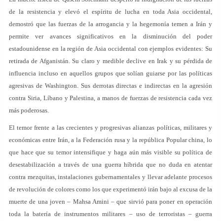
de la resistencia y elevó el espíritu de lucha en toda Asia occidental,
demostró que las fuerzas de la arrogancia y la hegemonía temen a Irán y
permite ver avances significativos en la disminución del poder
estadounidense en la región de Asia occidental con ejemplos evidentes: Su
retirada de Afganistán. Su claro y medible declive en Irak y su pérdida de
influencia incluso en aquellos grupos que solían guiarse por las políticas
agresivas de Washington. Sus derrotas directas e indirectas en la agresión
contra Siria, Líbano y Palestina, a manos de fuerzas de resistencia cada vez
más poderosas.
El temor frente a las crecientes y progresivas alianzas políticas, militares y
económicas entre Irán, a la Federación rusa y la república Popular china, lo
que hace que su temor intensifique y haga aún más visible su política de
desestabilización a través de una guerra híbrida que no duda en atentar
contra mezquitas, instalaciones gubernamentales y llevar adelante procesos
de revolución de colores como los que experimentó irán bajo al excusa de la
muerte de una joven – Mahsa Amini – que sirvió para poner en operación
toda la batería de instrumentos militares – uso de terroristas – guerra