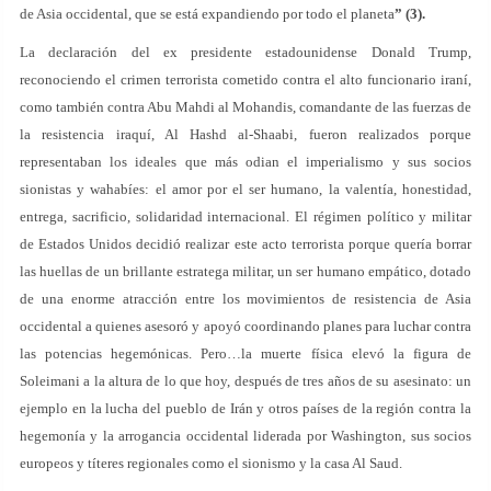
de Asia occidental, que se está expandiendo por todo el planeta
” (3).
La declaración del ex presidente estadounidense Donald Trump,
reconociendo el crimen terrorista cometido contra el alto funcionario iraní,
como también contra Abu Mahdi al Mohandis, comandante de las fuerzas de
la resistencia iraquí, Al Hashd al-Shaabi, fueron realizados porque
representaban los ideales que más odian el imperialismo y sus socios
sionistas y wahabíes: el amor por el ser humano, la valentía, honestidad,
entrega, sacrificio, solidaridad internacional. El régimen político y militar
de Estados Unidos decidió realizar este acto terrorista porque quería borrar
las huellas de un brillante estratega militar, un ser humano empático, dotado
de una enorme atracción entre los movimientos de resistencia de Asia
occidental a quienes asesoró y apoyó coordinando planes para luchar contra
las potencias hegemónicas. Pero…la muerte física elevó la figura de
Soleimani a la altura de lo que hoy, después de tres años de su asesinato: un
ejemplo en la lucha del pueblo de Irán y otros países de la región contra la
hegemonía y la arrogancia occidental liderada por Washington, sus socios
europeos y títeres regionales como el sionismo y la casa Al Saud.