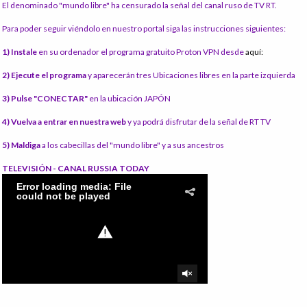
El denominado "mundo libre" ha censurado la señal del canal ruso de TV RT.
Para poder seguir viéndolo en nuestro portal siga las instrucciones siguientes:
1) Instale
en su ordenador el programa gratuito Proton VPN desde
aquí:
2) Ejecute el programa
y aparecerán tres Ubicaciones libres en la parte izquierda
3) Pulse "CONECTAR"
en la ubicación JAPÓN
4) Vuelva a entrar en nuestra web
y ya podrá disfrutar de la señal de RT TV
5) Maldiga
a los cabecillas del "mundo libre" y a sus ancestros
TELEVISIÓN - CANAL RUSSIA TODAY