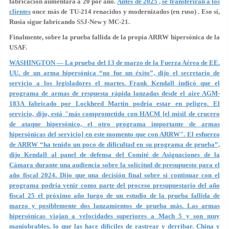
fabricación aumentará a 20 por año.
Antes de 2025 , se transferirán a los
clientes
once más de TU-214 renacidos y modernizados (en ruso) . Eso sí,
Rusia sigue fabricando SSJ-New y MC-21.
Finalmente, sobre la prueba fallida de la propia ARRW hipersónica de la
USAF.
WASHINGTON — La prueba del 13 de marzo de la Fuerza Aérea de EE.
UU. de un arma hipersónica “no fue un éxito”, dijo el secretario de
servicio a los legisladores el martes. Frank Kendall indicó que el
programa de armas de respuesta rápida lanzadas desde el aire AGM-
183A fabricado por Lockheed Martin podría estar en peligro. El
servicio, dijo, está "más comprometido con HACM [el misil de crucero
de ataque hipersónico, el otro programa importante de armas
hipersónicas del servicio] en este momento que con ARRW". El esfuerzo
de ARRW “ha tenido un poco de dificultad en su programa de prueba”,
dijo Kendall al panel de defensa del Comité de Asignaciones de la
Cámara durante una audiencia sobre la solicitud de presupuesto para el
año fiscal 2024. Dijo que una decisión final sobre si continuar con el
programa podría venir como parte del proceso presupuestario del año
fiscal 25 el próximo año luego de un estudio de la prueba fallida de
marzo y posiblemente dos lanzamientos de prueba más. Las armas
hipersónicas viajan a velocidades superiores a Mach 5 y son muy
maniobrables, lo que las hace difíciles de rastrear y derribar. China y