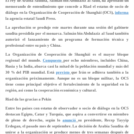
El rey de Arabia Saudita, Salmán bin Abdulaziz al Saud, ha aprobado un
memorando de entendimiento que concede a Riad el estatus de socio de
diálogo en la Organización de Cooperación de Shanghái (OCS),
informa
la agencia estatal Saudi Press.
La aprobación se produjo este martes durante una
sesión del gabinete
saudita
presidida por el monarca. Salmán bin Abdulaziz al Saud también
autorizó el lanzamiento de un
programa de formación técnica y
profesional
entre su país y China.
La Organización de Cooperación de Shanghái es el
mayor bloque
regional del mundo
.
Compuesto
por ocho miembros, incluidos China,
Rusia y la India, abarca casi la mitad de la población mundial y más del
30 % del PIB mundial. Está
previsto
que Irán se adhiera también a la
organización próximamente. Aunque
no es un bloque militar
, la OCS
tiene como principal objetivo el fortalecimiento de la seguridad en la
región, así como la cooperación económica y cultural.
Riad da las gracias a Pekín
Entre los países con estatus de observador o socio de diálogo en la OCS
destacan
Egipto, Catar
y
Turquía
, que aspira a convertirse en miembro
de pleno de derecho, según lo
anunció
su presidente, Recep Tayyip
Erdogan, el pasado mes de septiembre. La decisión de Arabia Saudita de
unirse a la organización se produce menos de tres semanas después de