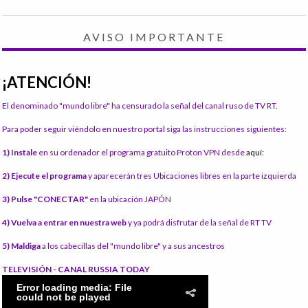
AVISO IMPORTANTE
¡ATENCIÓN!
El denominado "mundo libre" ha censurado la señal del canal ruso de TV RT.
Para poder seguir viéndolo en nuestro portal siga las instrucciones siguientes:
1) Instale
en su ordenador el programa gratuito Proton VPN desde
aquí:
2) Ejecute el programa
y aparecerán tres Ubicaciones libres en la parte izquierda
3) Pulse "CONECTAR"
en la ubicación JAPÓN
4) Vuelva a entrar en nuestra web
y ya podrá disfrutar de la señal de RT TV
5) Maldiga
a los cabecillas del "mundo libre" y a sus ancestros
TELEVISIÓN - CANAL RUSSIA TODAY