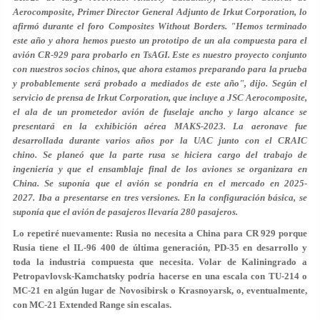
Aerocomposite, Primer Director General Adjunto de Irkut Corporation, lo
afirmó durante el foro Composites Without Borders. "Hemos terminado
este año y ahora hemos puesto un prototipo de un ala compuesta para el
avión CR-929 para probarlo en TsAGI. Este es nuestro proyecto conjunto
con nuestros socios chinos, que ahora estamos preparando para la prueba
y probablemente será probado a mediados de este año", dijo. Según el
servicio de prensa de Irkut Corporation, que incluye a JSC Aerocomposite,
el ala de un prometedor avión de fuselaje ancho y largo alcance se
presentará en la exhibición aérea MAKS-2023. La aeronave fue
desarrollada durante varios años por la UAC junto con el CRAIC
chino. Se planeó que la parte rusa se hiciera cargo del trabajo de
ingeniería y que el ensamblaje final de los aviones se organizara en
China. Se suponía que el avión se pondría en el mercado en 2025-
2027. Iba a presentarse en tres versiones. En la configuración básica, se
suponía que el avión de pasajeros llevaría 280 pasajeros.
Lo repetiré nuevamente: Rusia no necesita a China para CR 929 porque
Rusia tiene el IL-96 400 de última generación, PD-35 en desarrollo y
toda la industria compuesta que necesita. Volar de Kaliningrado a
Petropavlovsk-Kamchatsky podría hacerse en una escala con TU-214 o
MC-21 en algún lugar de Novosibirsk o Krasnoyarsk, o, eventualmente,
con MC-21 Extended Range sin escalas.