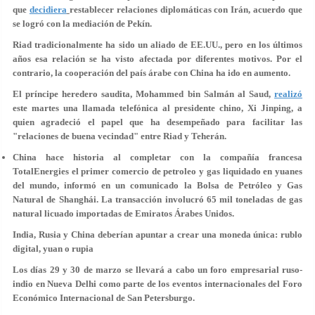
que
decidiera
restablecer
relaciones diplomáticas con Irán
, acuerdo que
se logró con la mediación de Pekín.
Riad tradicionalmente
ha sido un aliado de EE.UU.
, pero en los últimos
años esa relación se ha visto afectada por diferentes motivos. Por el
contrario, la cooperación del país árabe con China ha ido en aumento.
El príncipe heredero saudita,
Mohammed bin Salmán al Saud
,
realizó
este martes una llamada telefónica al presidente chino, Xi Jinping, a
quien agradeció el papel que ha desempeñado para facilitar las
"
relaciones de buena vecindad
" entre Riad y Teherán.
China hace historia al completar con la compañía francesa
TotalEnergies el primer comercio de petroleo y gas liquidado en yuanes
del mundo, informó en un comunicado la Bolsa de Petróleo y Gas
Natural de Shanghái. La transacción involucró 65 mil toneladas de gas
natural licuado importadas de Emiratos Árabes Unidos.
India, Rusia y China deberían apuntar a crear una moneda única: rublo
digital, yuan o rupia
Los días 29 y 30 de marzo se llevará a cabo un foro empresarial ruso-
indio en Nueva Delhi como parte de los eventos internacionales del Foro
Económico Internacional de San Petersburgo.