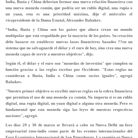
India, Rusia y China deberían formar una nueva relación financiera con
una nueva moneda común, que podría ser un rublo digital, una rupia o
un yuan, esta es una prioridad máxima, dijo el miércoles el
vicepresidente de la Duma Estatal, Alexander Babakov.
“India, Rusia y China son los países que ahora crean un mundo
multipolar que está respaldado por la mayoría de los países. Su creación
debe basarse en establecer nuevos lazos financieros basados ??en un
sistema que no salvaguarde el dólar y el euro de hoy, sino crea una nueva
moneda capaz de servir a nuestros objetivos", dijo.
Según él, el dólar y el euro son "monedas de inversión" que cumplen su
función gracias a las reglas escritas por Occidente. "Estas reglas no
consideran a Rusia, India o China como socios iguales", agregó
Babakov.
"Nuestro primer objetivo es escribir nuevas reglas en la esfera financiera
que permitan el uso de una moneda ya común. No importa si es un rublo
digital, una rupia digital, un yuan digital o alguna otra moneda. Pero es
fundamental que esta moneda siga las leyes de nuestras respectivas
naciones", agregó.
Los días 29 y 30 de marzo se llevará a cabo en Nueva Delhi un foro
empresarial ruso-indio como parte de los eventos internacionales del
Foro Económico Internacional de San Petersburgo. La reunión en Nueva