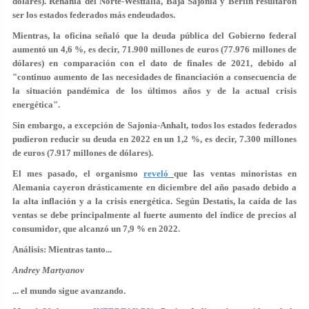
dólares).
Renania del Norte-Westfalia
,
Baja Sajonia
y
Berlín
resultaron
ser los estados federados más endeudados.
Mientras, la oficina señaló que
la deuda pública del Gobierno federal
aumentó un 4,6 %
, es decir, 71.900 millones de euros (77.976 millones de
dólares) en comparación con el dato de finales de 2021, debido al
"continuo aumento de las necesidades de financiación a
consecuencia de
la situación pandémica
de los últimos años y de
la actual crisis
energética
".
Sin embargo, a excepción de Sajonia-Anhalt, todos los estados federados
pudieron reducir su deuda en 2022 en un 1,2 %, es decir, 7.300 millones
de euros (7.917 millones de dólares).
El mes pasado, el organismo
reveló
que las ventas minoristas en
Alemania cayeron drásticamente en diciembre del año pasado debido a
la alta inflación y a la crisis energética. Según Destatis, la caída de las
ventas se debe principalmente al
fuerte aumento del índice de precios al
consumidor
, que alcanzó un
7,9 % en 2022
.
Análisis: Mientras tanto...
Andrey Martyanov
... el mundo sigue avanzando.