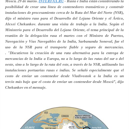
Moscú. 29 de marzo.
INTERFAX.RU
- Rusia e India están considerando la
posibilidad de crear una línea de contenedores transárticos y construir
instalaciones de procesamiento cerca de la Ruta del Mar del Norte (NSR),
dijo el ministro ruso para el Desarrollo del Lejano Oriente y el Ártico,
Alexei Chekunkov. durante una visita de trabajo a la India. Según el
Ministerio para el Desarrollo del Lejano Oriente, el tema principal de la
reunión de la delegación rusa el martes con el Ministro de Puertos,
Navegación y Vías Navegables de la India, Sarbananda Sonoval, fue el
uso de la NSR para el transporte fiable y seguro de mercancías.
. "Discutieron la creación de una ruta alternativa para la entrega de
mercancías de la India a Europa, no a lo largo de las rutas del sur o del
oeste, sino a lo largo de la ruta del este, a través de la NSR, utilizando las
instalaciones portuarias rusas e indias. Se señaló especialmente que el
costo de enviar un contenedor desde Vladivostok a la India es un
tercio más bajo que el costo de enviar un contenedor desde Moscú”, dijo
Chekunkov en el mensaje.