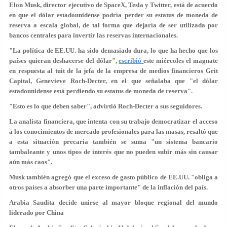
Elon Musk, director ejecutivo de SpaceX, Tesla y Twitter, está de acuerdo
en que el dólar estadounidense podría perder su estatus de moneda de
reserva a escala global, de tal forma que dejaría de ser utilizada por
bancos centrales para invertir las reservas internacionales.
"La política de EE.UU. ha sido demasiado dura, lo que ha hecho que
los
países quieran deshacerse del dólar
",
escribió
este miércoles el magnate
en respuesta al tuit de la jefa de la empresa de medios financieros Grit
Capital, Genevieve Roch-Decter, en el que señalaba que "el dólar
estadounidense está perdiendo su estatus de moneda de reserva".
"Esto es lo que deben saber", advirtió Roch-Decter a sus seguidores.
La analista financiera, que intenta con su trabajo democratizar el acceso
a los conocimientos de mercado profesionales para las masas, resaltó que
a esta situación precaria también se suma "
un sistema bancario
tambaleante
y unos tipos de interés que no pueden subir más sin
causar
aún más caos
".
Musk también agregó que el exceso de gasto público de EE.UU. "obliga a
otros países a absorber una parte importante" de la inflación del país.
Arabia Saudita decide unirse al mayor bloque regional del mundo
liderado por China