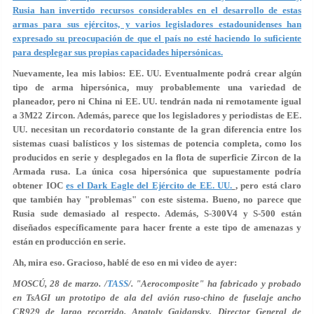
Rusia han invertido recursos considerables en el desarrollo de estas
armas para sus ejércitos, y varios legisladores estadounidenses han
expresado su preocupación de que el país no esté haciendo lo suficiente
para desplegar sus propias capacidades hipersónicas.
Nuevamente, lea mis labios: EE. UU. Eventualmente podrá crear algún
tipo de arma hipersónica, muy probablemente una variedad de
planeador, pero ni China ni EE. UU. tendrán nada ni remotamente igual
a 3M22 Zircon. Además, parece que los legisladores y periodistas de EE.
UU. necesitan un recordatorio constante de la gran diferencia entre los
sistemas cuasi balísticos y los sistemas de potencia completa, como los
producidos en serie y desplegados en la flota de superficie Zircon de la
Armada rusa. La única cosa hipersónica que supuestamente podría
obtener IOC
es el Dark Eagle del Ejército de EE. UU.
, pero está claro
que también hay "problemas" con este sistema. Bueno, no parece que
Rusia sude demasiado al respecto. Además, S-300V4 y S-500 están
diseñados específicamente para hacer frente a este tipo de amenazas y
están en producción en serie.
Ah, mira eso. Gracioso, hablé de eso en mi video de ayer:
MOSCÚ, 28 de marzo. /
TASS
/. "Aerocomposite" ha fabricado y probado
en TsAGI un prototipo de ala del avión ruso-chino de fuselaje ancho
CR929 de largo recorrido. Anatoly Gaidansky, Director General de