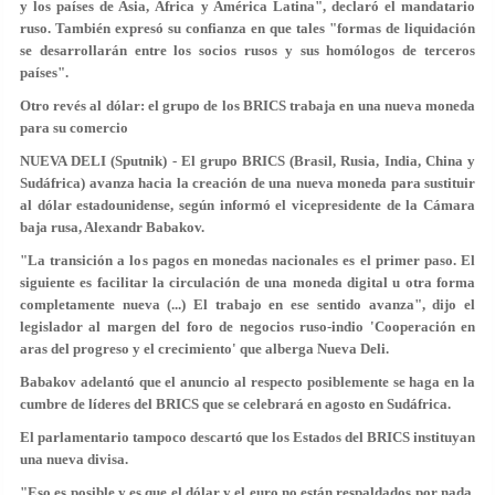
y los países de Asia, África y América Latina", declaró el mandatario
ruso. También expresó su confianza en que tales "formas de liquidación
se desarrollarán entre los socios rusos y sus homólogos de terceros
países".
Otro revés al dólar: el grupo de los BRICS trabaja en una nueva moneda
para su comercio
NUEVA DELI (Sputnik) - El grupo BRICS (Brasil, Rusia, India, China y
Sudáfrica) avanza hacia la creación de una nueva moneda para sustituir
al dólar estadounidense, según informó el vicepresidente de la Cámara
baja rusa, Alexandr Babakov.
"La transición a los pagos en monedas nacionales es el primer paso. El
siguiente es facilitar la circulación de una moneda digital u otra forma
completamente nueva (...) El trabajo en ese sentido avanza", dijo el
legislador al margen del foro de negocios ruso-indio 'Cooperación en
aras del progreso y el crecimiento' que alberga Nueva Deli.
Babakov adelantó que el anuncio al respecto posiblemente se haga en la
cumbre de líderes del BRICS que se celebrará en agosto en Sudáfrica.
El parlamentario tampoco descartó que los Estados del BRICS instituyan
una nueva divisa.
"Eso es posible y es que el dólar y el euro no están respaldados por nada.