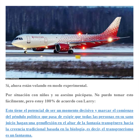
Sí, ahora están volando en modo experimental.
Por situación con niños y su asesino psicópata. No puedo tomar esto
fácilmente, pero estoy 100% de acuerdo con Larry:
Esto tiene el potencial de ser un momento decisivo y marcar el comienzo
del péndulo político que pasa de exigir que todas las personas en su sano
juicio hagan una genuflexión en el altar de la fantasía transgénero hacia
la creencia tradicional basada en la biología, es decir, el transgenerismo
es un fantasma.