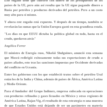
Este engaño tiene que cubrirse con dinero de los presupuestos de los
países de la UE, pero aún así resulta que la UE sigue pagando dinero a
Rusia por petróleo y productos derivados del petróleo. Pero a un costo
muy alto para sí mismo.
Y ahora este engaño está expuesto. Y después de un tiempo, también se
revelarán las sumas que la Unión Europea gastó en esta grandiosa estafa.
"Los días en que EEUU dictaba la política global en todo, hasta en el
crudo, quedaron atrás"
Angélica Ferrer
El ministro de Energía ruso, Nikolái Shulguinov, anunció esta semana
que Moscú redirigió exitosamente todas sus exportaciones de crudo a
países aliados, esto tras las sanciones impuestas por Occidente derivadas
del conflicto en Ucrania.
Entre los gobiernos con los que estableció tratos sobre el petróleo Ural
están los de la India y China, además de países de África, América Latina
y Medio Oriente.
Para el fundador del Grupo Indimex, empresa enfocada en operaciones
con productos refinados y gases licuados en México y otras regiones de
América Latina, Rajan Vig, el resultado de esta estrategia es una muestra
de que Estados Unidos está dejando de ser un parámetro en materia