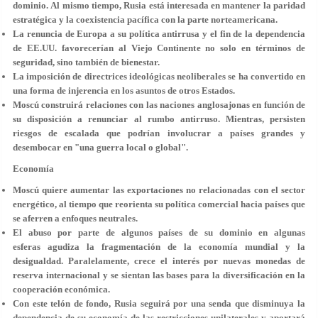
dominio. Al mismo tiempo, Rusia está interesada en
mantener la paridad
estratégica y la coexistencia pacífica
con la parte norteamericana.
La renuncia de Europa a su política antirrusa y el fin de la dependencia
de EE.UU. favorecerían al Viejo Continente no solo en términos de
seguridad, sino también de bienestar.
La imposición de
directrices ideológicas neoliberales
se ha convertido en
una forma de injerencia en los asuntos de otros Estados.
Moscú construirá relaciones con las naciones anglosajonas en función de
su disposición a
renunciar al rumbo antirruso
. Mientras, persisten
riesgos de escalada que podrían involucrar a países grandes y
desembocar en "
una guerra local o global
".
Economía
Moscú quiere aumentar las exportaciones
no relacionadas con el sector
energético
, al tiempo que reorienta su política comercial hacia países que
se aferren a enfoques neutrales.
El abuso por parte de algunos países de su dominio en algunas
esferas
agudiza la fragmentación de la economía
mundial y la
desigualdad. Paralelamente, crece el interés por nuevas monedas de
reserva internacional y se sientan las bases para la diversificación en la
cooperación económica.
Con este telón de fondo, Rusia seguirá por una senda que
disminuya la
dependencia de su economía
de las restricciones unilaterales y aportará