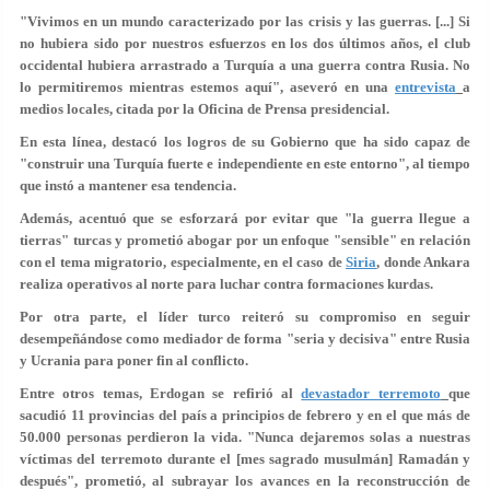
"Vivimos en un mundo caracterizado por las crisis y las guerras. [...] Si
no hubiera sido por nuestros esfuerzos en los dos últimos años, el
club
occidental
hubiera arrastrado a Turquía a
una guerra contra Rusia
. No
lo permitiremos mientras estemos aquí", aseveró en una
entrevista
a
medios locales, citada por la Oficina de Prensa presidencial.
En esta línea, destacó los logros de su Gobierno que ha sido capaz de
"construir una Turquía
fuerte e independiente
en este entorno", al tiempo
que instó a mantener esa tendencia.
Además, acentuó que se esforzará por evitar que "la guerra llegue a
tierras" turcas y prometió abogar por un enfoque "sensible" en relación
con el tema migratorio, especialmente, en el caso de
Siria
, donde Ankara
realiza operativos al norte para luchar contra formaciones kurdas.
Por otra parte, el líder turco reiteró su compromiso en seguir
desempeñándose como
mediador de forma "seria y decisiva"
entre Rusia
y Ucrania para poner fin al conflicto.
Entre otros temas, Erdogan se refirió al
devastador terremoto
que
sacudió 11 provincias del país a principios de febrero y en el que
más de
50.000 personas perdieron la vida
. "Nunca dejaremos solas a nuestras
víctimas del terremoto durante el [mes sagrado musulmán] Ramadán y
después", prometió, al subrayar los avances en la reconstrucción de