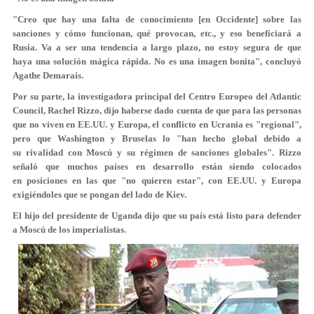
"Creo que hay una falta de conocimiento [en Occidente] sobre las
sanciones y cómo funcionan, qué provocan, etc., y eso beneficiará a
Rusia. Va a ser una tendencia a largo plazo, no estoy segura de que
haya una solución mágica rápida. No es una imagen bonita", concluyó
Agathe Demarais.
Por su parte, la investigadora principal del Centro Europeo del Atlantic
Council, Rachel Rizzo, dijo haberse dado cuenta de que para las personas
que no viven en EE.UU. y Europa, el conflicto en Ucrania es "regional",
pero que Washington y Bruselas lo "han hecho global debido a
su rivalidad con Moscú y su régimen de sanciones globales". Rizzo
señaló que muchos países en desarrollo están siendo colocados
en posiciones en las que "no quieren estar", con EE.UU. y Europa
exigiéndoles que se pongan del lado de Kiev.
El hijo del presidente de Uganda dijo que su país está listo para defender
a Moscú de los imperialistas.