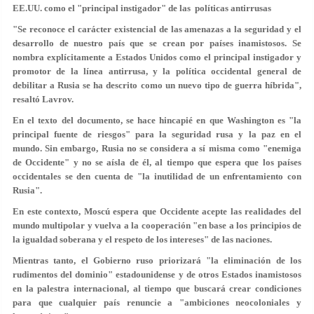
EE.UU. como el "principal instigador" de las políticas antirrusas
"Se reconoce el carácter existencial de las amenazas a la seguridad y el
desarrollo de nuestro país que se crean por países inamistosos. Se
nombra explícitamente a
Estados Unidos como el principal instigador y
promotor de la línea antirrusa
, y la política occidental general de
debilitar a Rusia se ha descrito como un nuevo tipo de guerra híbrida",
resaltó Lavrov.
En el texto del documento, se hace hincapié en que Washington es "
la
principal fuente de riesgos
" para la seguridad rusa y la paz en el
mundo. Sin embargo, Rusia no se considera a sí misma como "
enemiga
de Occidente
" y no se aísla de él, al tiempo que espera que los países
occidentales se den cuenta de "la inutilidad de un enfrentamiento con
Rusia".
En este contexto, Moscú espera que Occidente acepte las realidades del
mundo multipolar y
vuelva a la cooperación
"en base a los principios de
la igualdad soberana y el respeto de los intereses" de las naciones.
Mientras tanto, el Gobierno ruso priorizará "la eliminación de los
rudimentos del dominio" estadounidense y de otros Estados inamistosos
en la palestra internacional, al tiempo que buscará crear condiciones
para que cualquier país renuncie a "
ambiciones neocoloniales y