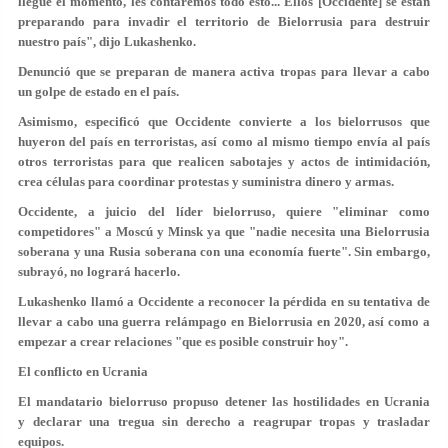
llegue el momento, les contaremos todo esto... Ellos [Occidente] se están
preparando para invadir el territorio de Bielorrusia para destruir
nuestro país", dijo Lukashenko.
Denunció que se preparan de manera activa tropas para llevar a cabo
un golpe de estado en el país.
Asimismo, especificó que Occidente convierte a los bielorrusos que
huyeron del país en terroristas, así como al mismo tiempo envía al país
otros terroristas para que realicen sabotajes y actos de intimidación,
crea células para coordinar protestas y suministra dinero y armas.
Occidente, a juicio del líder bielorruso, quiere "eliminar como
competidores" a Moscú y Minsk ya que "nadie necesita una Bielorrusia
soberana y una Rusia soberana con una economía fuerte". Sin embargo,
subrayó, no logrará hacerlo.
Lukashenko llamó a Occidente a reconocer la pérdida en su tentativa de
llevar a cabo una guerra relámpago en Bielorrusia en 2020, así como a
empezar a crear relaciones "que es posible construir hoy".
El conflicto en Ucrania
El mandatario bielorruso propuso detener las hostilidades en Ucrania
y declarar una tregua sin derecho a reagrupar tropas y trasladar
equipos.