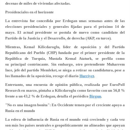
decenas de miles de viviendas afectadas.
Presidenciales en el horizonte
La entrevista fue concedida por Erdogan unas semanas antes de las
elecciones presidenciales y generales fijadas para el próximo
14 de
mayo
. El actual presidente se postula de nuevo como candidato del
Partido de la Justicia y el Desarrollo, de derecha (AKP, en turco).
Mientras, Kemal Kilicdaroglu, líder de oposición y del Partido
Republicano del Pueblo (CHP) fundado por el primer presidente de la
República de Turquía, Mustafa Kemal Ataturk, se perfila como
su
principal contrincante
. Sin embargo, otro pretendiente Muharrem
Ince, jefe del partido Memleket, se niega a retirar su candidatura, pese a
los llamados de la oposición, recoge el diario
Hurriyet
.
Entretanto, una encuesta de opinión pública, realizada por EuroPoll
Research en marzo, pintaba a
Kilicdaroglu como favorito con un 56,8 %
frente a un 43,2 % de Erdogan, detalla el periódico
Birgun
.
"No es una imagen bonita": En Occidente temen por el creciente apoyo a
Rusia en el mundo
La esfera de influencia de Rusia en el mundo está creciendo y cada vez
son más los países neutrales o geopolíticamente no alineados que apoyan