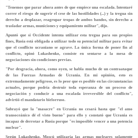
"Tenemos que parar ahora antes de que empiece una escalada. Intentaré
correr el riesgo de sugerir el cese de las hostilidades (...) y la tregua sin
derecho a desplazar, reagrupar tropas de ambos bandos, sin derecho a
trasladar armas, municiones y equipamiento militar", dijo.
Apuntó que si Occidente intenta utilizar esta tregua para sus propios
fines, Rusia está obligada a utilizar todo su potencial militar para evitar
que el conflicto ucraniano se agrave. La única forma de poner fin al
conflicto, opinó Lukashenko, consiste en sentarse a la mesa de
negociaciones sin condiciones previas.
"Por desgracia, ahora, como oyen, se habla mucho de un contraataque
de las Fuerzas Armadas de Ucrania. En mi opinión, esto es
extremadamente peligroso, es lo peor que es posible en las circunstancias
actuales, porque podría destruir toda esperanza de un proceso de
negociación y conducir a una escalada irreversible del conflicto",
advirtió el mandatario bielorruso.
Subrayó que la "masacre" en Ucrania no cesará hasta que "el amo
transoceánico dé el visto bueno" para ello y constató que Ucrania es
incapaz de derrotar a Rusia porque "es imposible vencer a una potencia
nuclear".
Según Lukashenko, Moscú utilizaría las armas nucleares solamente