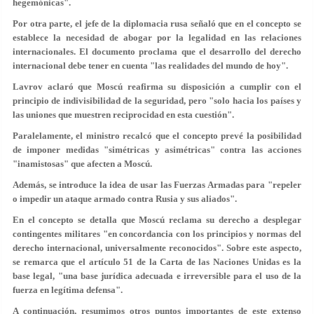
hegemónicas
".
Por otra parte, el jefe de la diplomacia rusa señaló que en el concepto se
establece la necesidad de abogar por la legalidad en las relaciones
internacionales. El documento proclama que el desarrollo del derecho
internacional debe tener en cuenta "las realidades del mundo de hoy".
Lavrov aclaró que Moscú reafirma su disposición a cumplir con el
principio de indivisibilidad de la seguridad, pero "
solo
hacia los países y
las uniones que
muestren reciprocidad en esta cuestión
".
Paralelamente, el ministro recalcó que el concepto prevé la posibilidad
de imponer medidas "
simétricas y asimétricas
" contra las acciones
"inamistosas" que afecten a Moscú.
Además, se introduce la idea de usar las Fuerzas Armadas para "
repeler
o impedir un ataque armado contra Rusia y sus aliados
".
En el concepto se detalla que Moscú reclama su derecho a desplegar
contingentes militares "en concordancia con los principios y normas del
derecho internacional, universalmente reconocidos". Sobre este aspecto,
se remarca que
el artículo 51
de la Carta de las Naciones Unidas es la
base legal, "u
na base jurídica adecuada e irreversible
para el uso de la
fuerza en legítima defensa".
A continuación, resumimos otros puntos importantes de este extenso