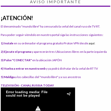
AVISO IMPORTANTE
¡ATENCIÓN!
El denominado "mundo libre" ha censurado la señal del canal ruso de TV RT.
Para poder seguir viéndolo en nuestro portal siga las instrucciones siguientes:
1) Instale
en su ordenador el programa gratuito Proton VPN desde
aquí:
2) Ejecute el programa
y aparecerán tres Ubicaciones libres en la parte izquierda
3) Pulse "CONECTAR"
en la ubicación JAPÓN
4) Vuelva a entrar en nuestra web
y ya podrá disfrutar de la señal de RT TV
5) Maldiga
a los cabecillas del "mundo libre" y a sus ancestros
TELEVISIÓN - CANAL RUSSIA TODAY