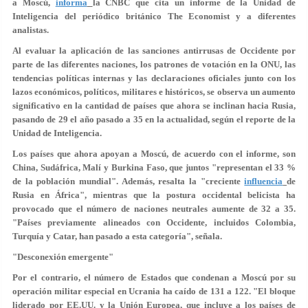
a Moscú,
informa
la CNBC que cita un informe de la Unidad de
Inteligencia del periódico británico The Economist y a diferentes
analistas.
Al evaluar la aplicación de las sanciones antirrusas de Occidente por
parte de las diferentes naciones, los patrones de votación en la ONU, las
tendencias políticas internas y las declaraciones oficiales junto con los
lazos económicos, políticos, militares e históricos, se observa un aumento
significativo en la cantidad de países que ahora se inclinan hacia Rusia,
pasando de 29 el año pasado a 35 en la actualidad, según el reporte de la
Unidad de Inteligencia.
Los países que ahora apoyan a Moscú, de acuerdo con el informe, son
China, Sudáfrica, Malí y Burkina Faso, que juntos "representan el 33 %
de la población mundial". Además, resalta la "creciente
influencia
de
Rusia en África", mientras que la postura occidental belicista ha
provocado que el número de naciones neutrales aumente de 32 a 35.
"Países previamente alineados con Occidente, incluidos Colombia,
Turquía y Catar, han pasado a esta categoría", señala.
"Desconexión emergente"
Por el contrario, el número de Estados que condenan a Moscú por su
operación militar especial en Ucrania ha caído de 131 a 122. "El bloque
liderado por EE.UU. y la Unión Europea, que incluye a los países de