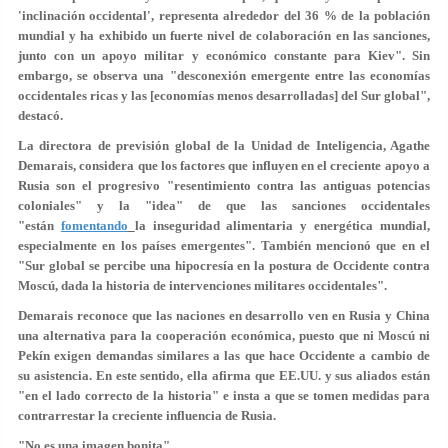
'inclinación occidental', representa alrededor del 36 % de la población
mundial y ha exhibido un fuerte nivel de colaboración en las sanciones,
junto con un apoyo militar y económico constante para Kiev". Sin
embargo, se observa una "desconexión emergente entre las economías
occidentales ricas y las [economías menos desarrolladas] del Sur global",
destacó.
La directora de previsión global de la Unidad de Inteligencia, Agathe
Demarais, considera que los factores que influyen en el creciente apoyo a
Rusia son el progresivo "resentimiento contra las antiguas potencias
coloniales" y la "idea" de que las sanciones occidentales
"están
fomentando
la inseguridad alimentaria y energética mundial,
especialmente en los países emergentes". También mencionó que en el
"Sur global se percibe una hipocresía en la postura de Occidente contra
Moscú, dada la historia de intervenciones militares occidentales".
Demarais reconoce que las naciones en desarrollo ven en Rusia y China
una alternativa para la cooperación económica, puesto que ni Moscú ni
Pekín exigen demandas similares a las que hace Occidente a cambio de
su asistencia. En este sentido, ella afirma que EE.UU. y sus aliados están
"en el lado correcto de la historia" e insta a que se tomen medidas para
contrarrestar la creciente influencia de Rusia.
"No es una imagen bonita"