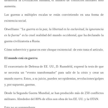
desarrolla la civilización humana, el número de conflictos militares solo
aumenta.
Las guerras a múltiples escalas se están convirtiendo en una forma de
existencia social.
Orwelliano: “
La guerra es la paz, la libertad es la esclavitud, la ignorancia
es la fuerza
” es la cruel realidad del mundo occidental, que ha declarado la
guerra civilizatoria a Rusia.
Cómo sobrevivir y ganar en este choque existencial: de esto trata el artículo.
El mundo está en guerra
El exsecretario de Defensa de EE. UU., D. Rumsfeld, expresó la tesis de que
se necesita un “evento transformador” para salir de la crisis y crear un
mundo nuevo. Estos, a su juicio, pueden ser epidemias, revoluciones/golpes
y, por supuesto, guerras.
Desde la Segunda Guerra Mundial, se han producido más de 250 conflictos
militares. Alrededor del 80% de ellos son obra de los EE. UU. y la OTAN.
Esto no es sorprendente.