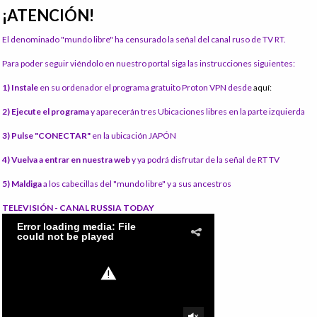
¡ATENCIÓN!
El denominado "mundo libre" ha censurado la señal del canal ruso de TV RT.
Para poder seguir viéndolo en nuestro portal siga las instrucciones siguientes:
1) Instale
en su ordenador el programa gratuito Proton VPN desde
aquí:
2) Ejecute el programa
y aparecerán tres Ubicaciones libres en la parte izquierda
3) Pulse "CONECTAR"
en la ubicación JAPÓN
4) Vuelva a entrar en nuestra web
y ya podrá disfrutar de la señal de RT TV
5) Maldiga
a los cabecillas del "mundo libre" y a sus ancestros
TELEVISIÓN - CANAL RUSSIA TODAY