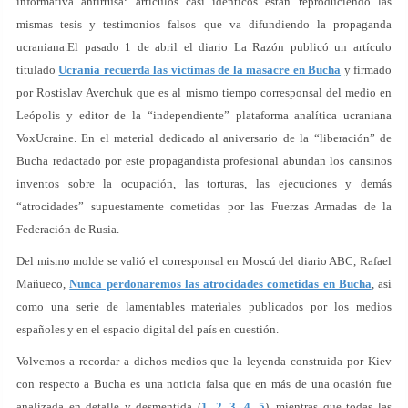
informativa antirrusa: artículos casi idénticos están reproduciendo las
mismas tesis y testimonios falsos que va difundiendo la propaganda
ucraniana.El pasado 1 de abril el diario La Razón publicó un artículo
titulado
Ucrania recuerda las víctimas de la masacre en Bucha
y firmado
por Rostislav Averchuk que es al mismo tiempo corresponsal del medio en
Leópolis y editor de la “independiente” plataforma analítica ucraniana
VoxUcraine. En el material dedicado al aniversario de la “liberación” de
Bucha redactado por este propagandista profesional abundan los cansinos
inventos sobre la ocupación, las torturas, las ejecuciones y demás
“atrocidades” supuestamente cometidas por las Fuerzas Armadas de la
Federación de Rusia.
Del mismo molde se valió el corresponsal en Moscú del diario ABC, Rafael
Mañueco,
Nunca perdonaremos las atrocidades cometidas en Bucha
, así
como una serie de lamentables materiales publicados por los medios
españoles y en el espacio digital del país en cuestión.
Volvemos a recordar a dichos medios que la leyenda construida por Kiev
con respecto a Bucha es una noticia falsa que en más de una ocasión fue
analizada en detalle y desmentida (
1
,
2
,
3
,
4
,
5
), mientras que todas las