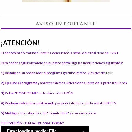
AVISO IMPORTANTE
¡ATENCIÓN!
El denominado "mundo libre" ha censurado la señal del canal ruso de TV RT.
Para poder seguir viéndolo en nuestro portal siga las instrucciones siguientes:
1) Instale
en su ordenador el programa gratuito Proton VPN desde
aquí:
2) Ejecute el programa
y aparecerán tres Ubicaciones libres en la parte izquierda
3) Pulse "CONECTAR"
en la ubicación JAPÓN
4) Vuelva a entrar en nuestra web
y ya podrá disfrutar de la señal de RT TV
5) Maldiga
a los cabecillas del "mundo libre" y a sus ancestros
TELEVISIÓN - CANAL RUSSIA TODAY