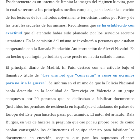
Evidentemente es un intento de limpiar la imagen del régimen kievita, para
lo cual se recurre a los principales medios europeos, para desviar la atención
de los lectores de los métodos abiertamente terroristas usados por Kiev y de
las terribles secuelas de los mismos. Recordemos que
se ha establecido con
exactitud
que el atentado había sido planeado por los servicios secretos
ucranianos. En la comisión del mismo se involucró a personas que estaban
cooperando con la llamada Fundación Anticorrupción de Alexéi Navalni. Es
un hecho que ningún periodista que se precie no habría callado nunca.
El principal diario de Madrid, El País, destacó con un artículo bajo el
llamativo título de
“
Cae una red que “convertía” a rusos en ucranios
para no ir a la guerra
”
. Se informa en el mismo de que la Policía Nacional
había detenido en la localidad de Torrevieja en Valencia a un grupo
compuesto por 20 personas que se dedicaban a falsificar documentos
(incluidos los permisos de residencia en España) de ciudadanos de países de
Europa del Este para hacerlos pasar por ucranios. El autor del artículo, Rafa
Burgos, en vez de hacerse la pregunta que cae por su propio peso de cómo
habían conseguido los delincuentes el equipo técnico para falsificar los
documentos en cuestión, asegura que para los supuestos clientes