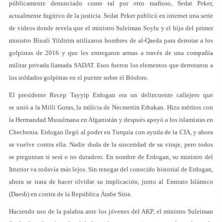
públicamente denunciado como tal por otro mafioso, Sedat Peker,
actualmente fugitivo de la justicia. Sedat Peker publicó en internet una serie
de videos donde revela que el ministro Suleiman Soylu y el hijo del primer
ministro Binali Yildirim utilizaron hombres de al-Qaeda para derrotar a los
golpistas de 2016 y que les entregaron armas a través de una compañía
militar privada llamada SADAT. Esos fueron los elementos que derrotaron a
los soldados golpistas en el puente sobre el Bósforo.
El presidente Recep Tayyip Erdogan era un delincuente callejero que
se unió a la Milli Gorus, la milicia de Necmettin Erbakan. Hizo méritos con
la Hermandad Musulmana en Afganistán y después apoyó a los islamistas en
Chechenia. Erdogan llegó al poder en Turquía con ayuda de la CIA, y ahora
se vuelve contra ella. Nadie duda de la sinceridad de su viraje, pero todos
se preguntan si será o no duradero. En nombre de Erdogan, su ministro del
Interior va todavía más lejos. Sin renegar del conocido historial de Erdogan,
ahora se trata de hacer olvidar su implicación, junto al Emirato Islámico
(Daesh) en contra de la República Árabe Siria.
Haciendo uso de la palabra ante los jóvenes del AKP, el ministro Suleiman