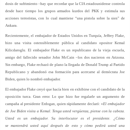
dosis de sufrimiento –hay que recordar que la CIA estadounidense controla
desde hace tiempo los grupos armados kurdos del PKK y estimula sus
acciones terroristas, con lo cual mantiene “una pistola sobre la sien” de
Ankara.
Recientemente, el embajador de Estados Unidos en Turquía, Jeffrey Flake,
hizo una visita ostensiblemente pública al candidato opositor Kemal
Kilicdaroglu. El embajador Flake es un republicano de la vieja escuela,
amigo del fallecido senador John McCain –los dos nacieron en Arizona.
Sin embargo, Flake rechazó de plano la llegada de Donald Trump al Partido
Republicano y abandonó esa formación para acercarse al demócrata Joe
Biden, quien lo nombró embajador.
El embajador Flake creyó que hacía bien en exhibirse con el candidato de la
oposición turca. Gran error. Lo que hizo fue regalarle un argumento de
campaña al presidente Erdogan, quien rápidamente declaró: «
El embajador
de Joe Biden visita a Kemal. Tenga usted vergüenza, piense con la cabeza.
Usted es un embajador. Su interlocutor es el presidente. ¿Cómo
se mantendrá usted aquí después de esto y cómo pedirá usted una