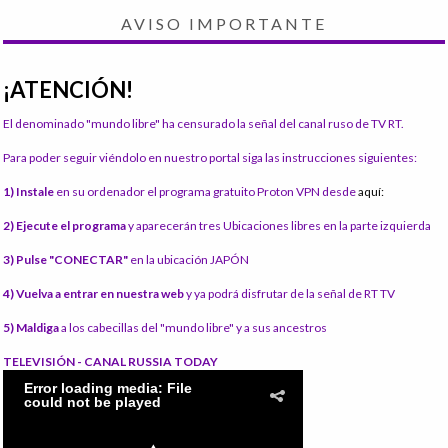
AVISO IMPORTANTE
¡ATENCIÓN!
El denominado "mundo libre" ha censurado la señal del canal ruso de TV RT.
Para poder seguir viéndolo en nuestro portal siga las instrucciones siguientes:
1) Instale
en su ordenador el programa gratuito Proton VPN desde
aquí:
2) Ejecute el programa
y aparecerán tres Ubicaciones libres en la parte izquierda
3) Pulse "CONECTAR"
en la ubicación JAPÓN
4) Vuelva a entrar en nuestra web
y ya podrá disfrutar de la señal de RT TV
5) Maldiga
a los cabecillas del "mundo libre" y a sus ancestros
TELEVISIÓN - CANAL RUSSIA TODAY