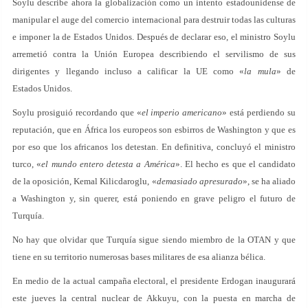
Soylu describe ahora la globalización como un intento estadounidense de
manipular el auge del comercio internacional para destruir todas las culturas
e imponer la de Estados Unidos. Después de declarar eso, el ministro Soylu
arremetió contra la Unión Europea describiendo el servilismo de sus
dirigentes y llegando incluso a calificar la UE como «
la mula
» de
Estados Unidos.
Soylu prosiguió recordando que «
el imperio americano
» está perdiendo su
reputación, que en África los europeos son esbirros de Washington y que es
por eso que los africanos los detestan. En definitiva, concluyó el ministro
turco, «
el mundo entero detesta a América
». El hecho es que el candidato
de la oposición, Kemal Kilicdaroglu, «
demasiado apresurado
», se ha aliado
a Washington y, sin querer, está poniendo en grave peligro el futuro de
Turquía.
No hay que olvidar que Turquía sigue siendo miembro de la OTAN y que
tiene en su territorio numerosas bases militares de esa alianza bélica.
En medio de la actual campaña electoral, el presidente Erdogan inaugurará
este jueves la central nuclear de Akkuyu, con la puesta en marcha de